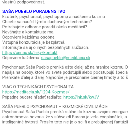
vlastnú zodpovednosť.
SAŠA PUEBLO PORADENSTVO
Ezoterik, psychonaut, psychopomp a nadšenec kozmu.
Chcete sa naučiť týmto duchovným technikám?
Potrebujete odborne poradiť okolo meditácií?
Neváhajte a kontaktujte ma.
Odpoviem každému osobne.
Vstupná konzultácia je bezplatná.
Informujte sa aj o iných bezplatných službách.
https://cimax.sk/lieky/kontakt
Odpoviem každému:
sasapueblo@meditacia.sk
Psychonaut Saša Pueblo preniká ešte ďalej až na hranice kozmu. D
napája na osoby, ktoré vo svete podstúpili alebo podstupujú špeciá
Prenikáte ďalej a ďalej. Najhoršie je prekonanie čiernej hmoty a to
VIAC O TECHNIKÁCH PSYCHONAUTA
https://meditacia.sk/1294-Kozmos/
Prípadne budete hľadať tadiaľto:
https://lnk.sk/kwJV
SAŠA PUEBLO PSYCHONAUT – KOZMICKÉ CIVILIZÁCIE
Psychonaut Saša Pueblo preniká reálne do kozmu svojimi energiami 
astronómovia hovoria, že v súhvezdí Barana je veľa exoplanétok, a
inteligentné bytosti. Prosím toto nie je o sci fi a prebujnenej fantá