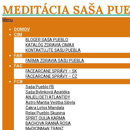
Skip
MEDITÁCIA SAŠA PU
to
content
Primary
Menu
Navigation
DOMOV
Menu
CIM
BLOGER SAŠA PUEBLO
KATALÓG ZDRAVIA CIMAX
KONTAKTUJTE SAŠU PUEBLA
FAR
FARMA ZDRAVIA SAŠU PUEBLA
FAC
FACEARCANE SPRÁVY – SK
FACEARCANE SPRÁVY – CZ
FCB
Saša Pueblo FB
Saša Bylinková Apatéka
ANJELI DETI ATLANTIDY
Astro Mantia Veštba Sibyla
Čakra Lotos Mandala
Relax Pueblo Skupina
SPIRIT OUIJA KARMA
BACHOVA RANNÁ ROSA
MeDICINMaN TRANZ