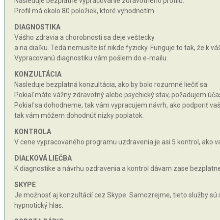
Nasleduje bezplatné vypracovanie zdravotného profilu.
Profil má okolo 80 položiek, ktoré vyhodnotím.
DIAGNOSTIKA
Vášho zdravia a chorobnosti sa deje veštecky
a na diaľku. Teda nemusíte ísť nikde fyzicky. Funguje to tak, že k 
Vypracovanú diagnostiku vám pošlem do e-mailu.
KONZULTÁCIA
Nasleduje bezplatná konzultácia, ako by bolo rozumné liečiť sa.
Pokiaľ máte vážny zdravotný alebo psychický stav, požadujem účas
Pokiaľ sa dohodneme, tak vám vypracujem návrh, ako podporiť vaše 
tak vám môžem dohodnúť nízky poplatok.
KONTROLA
V cene vypracovaného programu uzdravenia je asi 5 kontrol, ako va
DIAĽKOVÁ LIEČBA
K diagnostike a návrhu ozdravenia a kontrol dávam zase bezplatne 
SKYPE
Je možnosť aj konzultácií cez Skype. Samozrejme, tieto služby sú
hypnotický hlas.