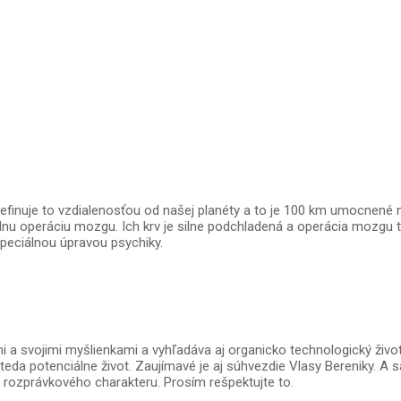
efinuje to vzdialenosťou od našej planéty a to je 100 km umocnené
lnu operáciu mozgu. Ich krv je silne podchladená a operácia mozgu t
 špeciálnou úpravou psychiky.
a svojimi myšlienkami a vyhľadáva aj organicko technologický život 
 teda potenciálne život. Zaujímavé je aj súhvezdie Vlasy Bereniky. 
zii rozprávkového charakteru. Prosím rešpektujte to.