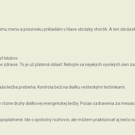
vášmu menu a priezvisku prikladám v hlave obrázky chorôb. A ten obrázok, 
ť lekárov.
zdravie. To je už platená oblasť. Nebojte sa nejakých vysokých cien za 
ša liečba prebieha. Kontrola beží na diaľku vešteckými technikami.
rôzne druhy diaľkovej energetickej liečby. Počas ozdravenia za mesiac
 spoplatnené. Ide o spoločný rozhovor, ale môžem praktizovať aj niečo