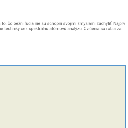
o, čo bežní ľudia nie sú schopní svojimi zmyslami zachytiť. Najprv
ilné techniky cez spektrálnu atómovú analýzu. Cvičenia sa robia za