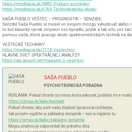
https://meditacia.sk/3883-Vyskum-ezoteriky/
https://meditacia.sk/6769-Technokraticka-skola/
SAŠA PUEBLO VEŠTEC – PROGNOSTIK – SENZIBIL
Senzibil Saša Pueblo si musel vo svojom mozgu vybudovať alebo res
to bol klasický výcvik zmyslov cez kyvadlo, prútik a tak isto cez ta
pomoci osôb, ktoré pracujú okolo spektrometrických techník na dia
VEŠTECKÉ TECHNIKY
https://meditacia.sk/2114-Vestectvo/
HLAVNE SVET SPEKTRÁLNEJ ANALÝZY
https://wp.apoort.net/magazin-o-vesmire/
SAŠA PUEBLO
PSYCHOTRONICKÁ PORADNA
REKLAMA: Pokiaľ chcete so mnou komunikovať, pošlete mi e-mail 
https://cimax.sk/lieky/kontakt
Pokiaľ chcete, aby som vašu žiadosť spracoval rýchlejšie,
tak prosím vyplňte si základný dotazník – ten si nájdete tu:
https://cimax.sk/lieky/zakladny-dotaznik
Mojou snahou je odpovedať do jedného dňa.