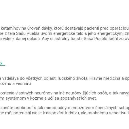
 ketamínov na úroveň dávky, ktorú dostávajú pacienti pred operácio
 z tela Sašu Puebla uvoľní energetické telo s jeho energetickými zmy
 videí z danej oblasti. Aby si astrálny turista Saša Pueblo šetril zdr
38…
 vzdeláva do všetkých oblasti ľudského života. Hlavne medicína a s
, kozmu a vesmíru.
ostenia vlastných neurónov na iné neuróny žijúcich osôb, a tak navyš
ntným systémom v kozme a učí sa spoznávať ich svet.
jto planéte osobnosť s tak mimoriadnym množstvom špeciálnych schopn
e môj potenciál nie je k dispozícii ľudstvu, ale osobnému sebectvu t