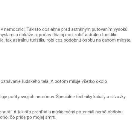
u v nemocnici. Takisto dosiahne pred astrálnym putovaním vysokú
slami a dokáže aj počas dňa aj noci robiť astrálnu turistiku.
avie, tak astrálnu turistiku robí cez podobnú osobu na danom mieste.
poznávanie ľudského tela. A potom miluje všetko okolo
uje počty svojich neurónov. Špeciálne techniky kabaly a silvovky.
osti. A takisto prehľad a inteligenčný potenciál nemá obdobu.
oho, čo príde po mojej smrti.