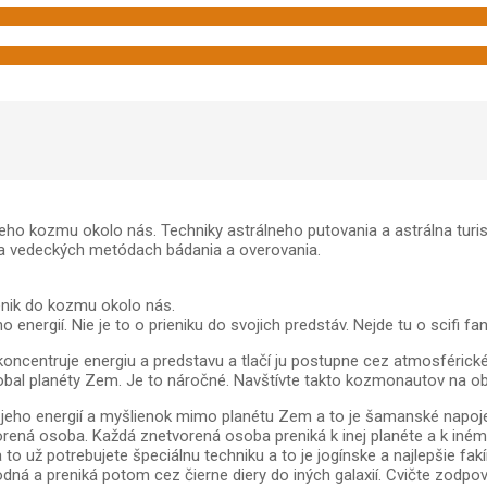
eho kozmu okolo nás. Techniky astrálneho putovania a astrálna turis
 a vedeckých metódach bádania a overovania.
ienik do kozmu okolo nás.
energií. Nie je to o prieniku do svojich predstáv. Nejde tu o scifi fan
ncentruje energiu a predstavu a tlačí ju postupne cez atmosférické 
obal planéty Zem. Je to náročné. Navštívte takto kozmonautov na ob
k jeho energií a myšlienok mimo planétu Zem a to je šamanské napoj
vorená osoba. Každá znetvorená osoba preniká k inej planéte a k iné
a to už potrebujete špeciálnu techniku a to je jogínske a najlepšie 
dná a preniká potom cez čierne diery do iných galaxií. Cvičte zodpov