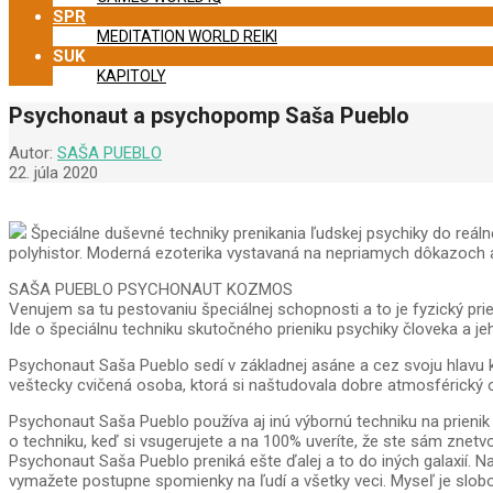
SPR
MEDITATION WORLD REIKI
SUK
KAPITOLY
Psychonaut a psychopomp Saša Pueblo
Autor:
SAŠA PUEBLO
22. júla 2020
Špeciálne duševné techniky prenikania ľudskej psychiky do reáln
polyhistor. Moderná ezoterika vystavaná na nepriamych dôkazoch
SAŠA PUEBLO PSYCHONAUT KOZMOS
Venujem sa tu pestovaniu špeciálnej schopnosti a to je fyzický pr
Ide o špeciálnu techniku skutočného prieniku psychiky človeka a jeho 
Psychonaut Saša Pueblo sedí v základnej asáne a cez svoju hlavu ko
veštecky cvičená osoba, ktorá si naštudovala dobre atmosférický 
Psychonaut Saša Pueblo používa aj inú výbornú techniku na prieni
o techniku, keď si vsugerujete a na 100% uveríte, že ste sám znet
Psychonaut Saša Pueblo preniká ešte ďalej a to do iných galaxií. N
vymažete postupne spomienky na ľudí a všetky veci. Myseľ je slobo