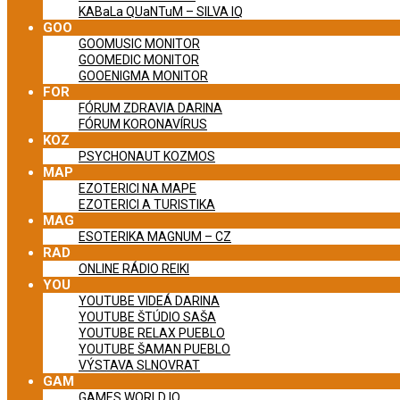
KABaLa QUaNTuM – SILVA IQ
GOO
GOOMUSIC MONITOR
GOOMEDIC MONITOR
GOOENIGMA MONITOR
FOR
FÓRUM ZDRAVIA DARINA
FÓRUM KORONAVÍRUS
KOZ
PSYCHONAUT KOZMOS
MAP
EZOTERICI NA MAPE
EZOTERICI A TURISTIKA
MAG
ESOTERIKA MAGNUM – CZ
RAD
ONLINE RÁDIO REIKI
YOU
YOUTUBE VIDEÁ DARINA
YOUTUBE ŠTÚDIO SAŠA
YOUTUBE RELAX PUEBLO
YOUTUBE ŠAMAN PUEBLO
VÝSTAVA SLNOVRAT
GAM
GAMES WORLD IQ