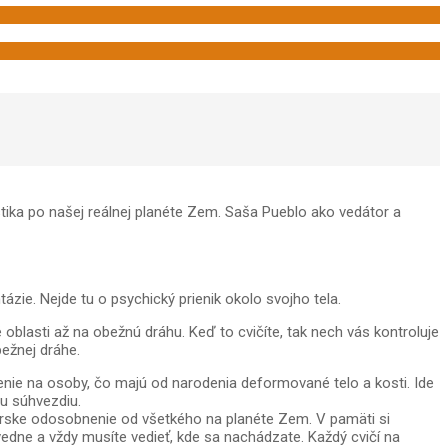
tika po našej reálnej planéte Zem. Saša Pueblo ako vedátor a
tázie. Nejde tu o psychický prienik okolo svojho tela.
oblasti až na obežnú dráhu. Keď to cvičíte, tak nech vás kontroluje
ežnej dráhe.
enie na osoby, čo majú od narodenia deformované telo a kosti. Ide
mu súhvezdiu.
fakírske odosobnenie od všetkého na planéte Zem. V pamäti si
edne a vždy musíte vedieť, kde sa nachádzate. Každý cvičí na