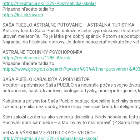
https://meditacia.sk/1329-Plazmaticka-skola/
Prípadne hľadáte tadiaľto:
https://lnk.sk/nwm5
SAŠA PUEBLO ASTRÁLNE PUTOVANIE – ASTRÁLNA TURISTIKA
Astrálny turista Saša Pueblo dokáže v sebe vyprodukovať dostatok
úroveň melatonínu. To je látka pre dobrý spánok. Potom sa postupne
Najradšej na Filipínske ostrovy. Je dobre napozerať neskutočne veľa
ASTRÁLNE TECHNIKY PSYCHOPOMPA
https://meditacia.sk/1286-Astral/
Prípadne hľadáte tadiaľto:
https://www.google.sk/search?q=astr%C3%A1lne+putovanie+&#0
SAŠA PUEBLO KABALISTA A POLYHISTOR
Vedátor a polyhistor Saša PUEBLO sa neustále počas svojho života
astronómie, častíc, kvantovej biológie a fyziky, umelej inteligencie
Kabalista a polyhistor Saša Pueblo pestuje špeciálne techniky prem
Tak isto preniká cez osoby, ktoré majú zvieracie kosti, k intelige
Sám založil ezoteriku ako vedeckú disciplínu. Nikdy nebola na te
Pochválil som sám seba – a kto iný by to mal spraviť :)? Samozrejm
VEDA A VÝSKUM V EZOTERICKÝCH VEDÁCH
https://meditacia.sk/1326-Kaabalisticka-skola/