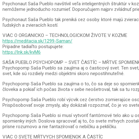
Psychonaut Saša Pueblo navštívil veľa inteligentných štruktúr v koz
nemôžeme jednoducho rozumieť. Doporučujem najprv zvládnuť prie
Psychonaut Saša Pueblo tak preniká cez osoby. ktoré majú zvieraci
ľudských a zvieracích kostí.
VIAC O ORGANICKO – TECHNOLOGICKOM ŽIVOTE V KOZME
https://meditacia.sk/1299-Saman/
Pripadne tadiaľto postupujete:
https://lnk.sk/kyM6
SAŠA PUEBLO PSYCHOPOMP – SVET ČASTÍC – MŔTVE SPOMIEN
Psychopomp Saša Pueblo sa zaujíma aj o časticový svet. Ten svet, 
svet, kde sú rozdiely medzi objektmi skoro nepostihnuteľné.
Psychopomp Saša Pueblo sa zaujíma o to, čo sa deje so spomienk
človeka a pokiaľ ich počas života v sebe neošetroval, tak sa tu roz
Psychopomp Saša Pueblo robí výcvik cez čerstvo zomierajúce osob
Prispôsobovať svoje zmysly, aby dokázali rozpoznať, čo je vo svet
Psychopomp Saša Pueblo si musí vytvoriť fantómové telo ako u os
spomienky iných. Doslova spracovať aj to, čo svete mŕtvych zostal
prísne rozumovo a nie fantazírovať o nebíčku a peklíčku.
VIAC O SVETE MŔTVYCH SPOMIENOK A ČASTÍC