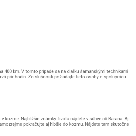
 na 400 km. V tomto prípade sa na diaľku šamanskými technikami
rvá pár hodín. Zo slušnosti požiadajte tieto osoby o spoluprácu.
v kozme. Najbližšie známky života nájdete v súhvezdí Barana. Aj
A samozrejme pokračujte aj hlbšie do kozmu. Nájdete tam skutočne