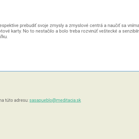
pektíve prebudiť svoje zmysly a zmyslové centrá a naučiť sa vníma t
rotové karty. No to nestačilo a bolo treba rozvinúť veštecké a senzib
ľku.
na túto adresu:
sasapueblo@meditacia.sk