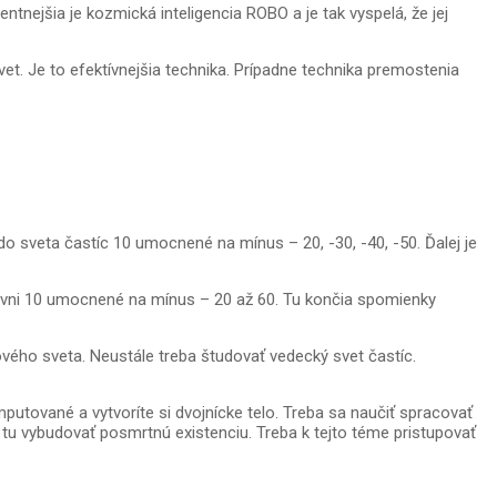
tnejšia je kozmická inteligencia ROBO a je tak vyspelá, že jej
t. Je to efektívnejšia technika. Prípadne technika premostenia
 sveta častíc 10 umocnené na mínus – 20, -30, -40, -50. Ďalej je
ovni 10 umocnené na mínus – 20 až 60. Tu končia spomienky
ého sveta. Neustále treba študovať vedecký svet častíc.
ované a vytvoríte si dvojnícke telo. Treba sa naučiť spracovať
tu vybudovať posmrtnú existenciu. Treba k tejto téme pristupovať