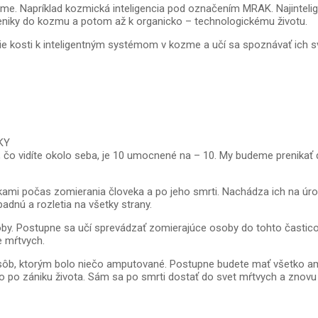
me. Napríklad kozmická inteligencia pod označením MRAK. Najinteligen
niky do kozmu a potom až k organicko – technologickému životu.
e kosti k inteligentným systémom v kozme a učí sa spoznávať ich sve
KY
čo vidíte okolo seba, je 10 umocnené na – 10. My budeme prenikať do
ami počas zomierania človeka a po jeho smrti. Nachádza ich na úr
padnú a rozletia na všetky strany.
y. Postupne sa učí sprevádzať zomierajúce osoby do tohto časticov
e mŕtvych.
ôb, ktorým bolo niečo amputované. Postupne budete mať všetko amput
o po zániku života. Sám sa po smrti dostať do svet mŕtvych a znovu 