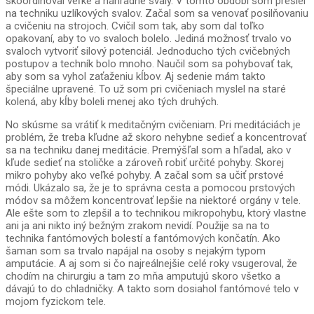
skoordinoval veľké a náhradné svaly. V tomto období som prešiel
na techniku uzlíkových svalov. Začal som sa venovať posilňovaniu
a cvičeniu na strojoch. Cvičil som tak, aby som dal toľko
opakovaní, aby to vo svaloch bolelo. Jediná možnosť trvalo vo
svaloch vytvoriť silový potenciál. Jednoducho tých cvičebných
postupov a techník bolo mnoho. Naučil som sa pohybovať tak,
aby som sa vyhol zaťaženiu kĺbov. Aj sedenie mám takto
špeciálne upravené. To už som pri cvičeniach myslel na staré
kolená, aby kĺby boleli menej ako tých druhých.
No skúsme sa vrátiť k meditačným cvičeniam. Pri meditáciách je
problém, že treba kľudne až skoro nehybne sedieť a koncentrovať
sa na techniku danej meditácie. Premýšľal som a hľadal, ako v
kľude sedieť na stoličke a zároveň robiť určité pohyby. Skorej
mikro pohyby ako veľké pohyby. A začal som sa učiť prstové
módi. Ukázalo sa, že je to správna cesta a pomocou prstových
módov sa môžem koncentrovať lepšie na niektoré orgány v tele.
Ale ešte som to zlepšil a to technikou mikropohybu, ktorý vlastne
ani ja ani nikto iný bežným zrakom nevidí. Použije sa na to
technika fantómových bolestí a fantómových končatín. Ako
šaman som sa trvalo napájal na osoby s nejakým typom
amputácie. A aj som si čo najreálnejšie celé roky vsugeroval, že
chodím na chirurgiu a tam zo mňa amputujú skoro všetko a
dávajú to do chladničky. A takto som dosiahol fantómové telo v
mojom fyzickom tele.