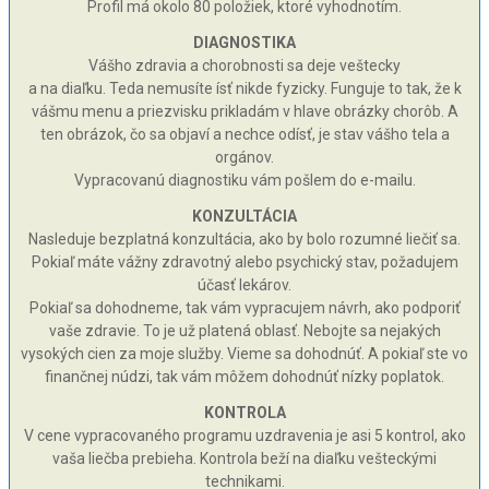
Profil má okolo 80 položiek, ktoré vyhodnotím.
DIAGNOSTIKA
Vášho zdravia a chorobnosti sa deje veštecky
a na diaľku. Teda nemusíte ísť nikde fyzicky. Funguje to tak, že k
vášmu menu a priezvisku prikladám v hlave obrázky chorôb. A
ten obrázok, čo sa objaví a nechce odísť, je stav vášho tela a
orgánov.
Vypracovanú diagnostiku vám pošlem do e-mailu.
KONZULTÁCIA
Nasleduje bezplatná konzultácia, ako by bolo rozumné liečiť sa.
Pokiaľ máte vážny zdravotný alebo psychický stav, požadujem
účasť lekárov.
Pokiaľ sa dohodneme, tak vám vypracujem návrh, ako podporiť
vaše zdravie. To je už platená oblasť. Nebojte sa nejakých
vysokých cien za moje služby. Vieme sa dohodnúť. A pokiaľ ste vo
finančnej núdzi, tak vám môžem dohodnúť nízky poplatok.
KONTROLA
V cene vypracovaného programu uzdravenia je asi 5 kontrol, ako
vaša liečba prebieha. Kontrola beží na diaľku vešteckými
technikami.