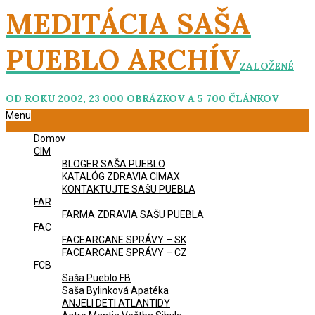
Skip
MEDITÁCIA SAŠA
to
content
PUEBLO ARCHÍV
ZALOŽENÉ
OD ROKU 2002, 23 000 OBRÁZKOV A 5 700 ČLÁNKOV
Primary
Menu
Navigation
Domov
Menu
CIM
BLOGER SAŠA PUEBLO
KATALÓG ZDRAVIA CIMAX
KONTAKTUJTE SAŠU PUEBLA
FAR
FARMA ZDRAVIA SAŠU PUEBLA
FAC
FACEARCANE SPRÁVY – SK
FACEARCANE SPRÁVY – CZ
FCB
Saša Pueblo FB
Saša Bylinková Apatéka
ANJELI DETI ATLANTIDY