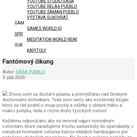
YOUTUBE ŠTÚDIO SAŠA
YOUTUBE RELAX PUEBLO
YOUTUBE ŠAMAN PUEBLO
VÝSTAVA SLNOVRAT
GAM
GAMES WORLD IQ
SPR
MEDITATION WORLD REIKI
SUK
KAPITOLY
Fantómový čikung
Autor:
SAŠA PUEBLO
3. júla 2020
Znovu som sa dostal k písaniu a premýšľaniu nad čínskymi
duchovnými technikami. Teda som niečo ako ezoterický bloger,
ktorý sa rád podelí o svoje pocity a zážitky z oblasti mikro a
makro pohybu, teda o rôzne druhy fyzických cvičení.
Každému odporúčam, aby sa venoval najprv normálnym
cvičeniam, ktoré zaraďujeme trochu sarkasticky do spartakiády, v
minulosti hromadné cvičenia tisícov mladých hamburgerov pre