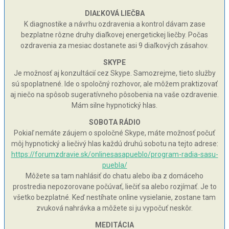
DIAĽKOVÁ LIEČBA
K diagnostike a návrhu ozdravenia a kontrol dávam zase
bezplatne rôzne druhy diaľkovej energetickej liečby. Počas
ozdravenia za mesiac dostanete asi 9 diaľkových zásahov.
SKYPE
Je možnosť aj konzultácií cez Skype. Samozrejme, tieto služby
sú spoplatnené. Ide o spoločný rozhovor, ale môžem praktizovať
aj niečo na spôsob sugeratívneho pôsobenia na vaše ozdravenie.
Mám silne hypnotický hlas.
SOBOTA RÁDIO
Pokiaľ nemáte záujem o spoločné Skype, máte možnosť počuť
môj hypnotický a liečivý hlas každú druhú sobotu na tejto adrese:
https://forumzdravie.sk/onlinesasapueblo/program-radia-sasu-
puebla/
Môžete sa tam nahlásiť do chatu alebo iba z domáceho
prostredia nepozorovane počúvať, liečiť sa alebo rozjímať. Je to
všetko bezplatné. Keď nestíhate online vysielanie, zostane tam
zvuková nahrávka a môžete si ju vypočuť neskôr.
MEDITÁCIA