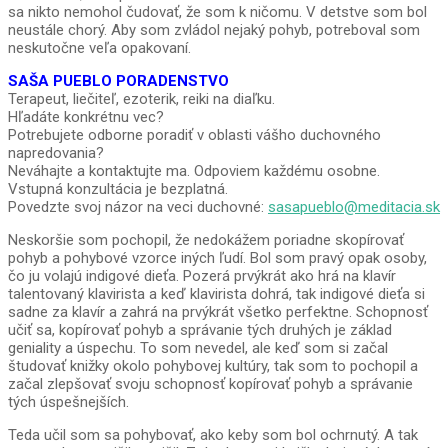
sa nikto nemohol čudovať, že som k ničomu. V detstve som bol
neustále chorý. Aby som zvládol nejaký pohyb, potreboval som
neskutočne veľa opakovaní.
SAŠA PUEBLO PORADENSTVO
Terapeut, liečiteľ, ezoterik, reiki na diaľku.
Hľadáte konkrétnu vec?
Potrebujete odborne poradiť v oblasti vášho duchovného
napredovania?
Neváhajte a kontaktujte ma. Odpoviem každému osobne.
Vstupná konzultácia je bezplatná.
Povedzte svoj názor na veci duchovné:
sasapueblo@meditacia.sk
Neskoršie som pochopil, že nedokážem poriadne skopírovať
pohyb a pohybové vzorce iných ľudí. Bol som pravý opak osoby,
čo ju volajú indigové dieťa. Pozerá prvýkrát ako hrá na klavír
talentovaný klavirista a keď klavirista dohrá, tak indigové dieťa si
sadne za klavír a zahrá na prvýkrát všetko perfektne. Schopnosť
učiť sa, kopírovať pohyb a správanie tých druhých je základ
geniality a úspechu. To som nevedel, ale keď som si začal
študovať knižky okolo pohybovej kultúry, tak som to pochopil a
začal zlepšovať svoju schopnosť kopírovať pohyb a správanie
tých úspešnejších.
Teda učil som sa pohybovať, ako keby som bol ochrnutý. A tak