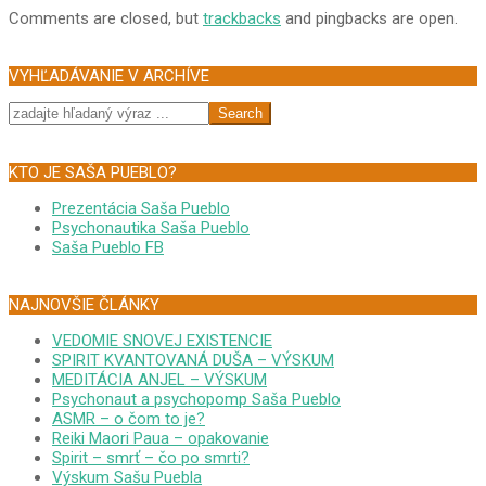
03
Comments are closed, but
trackbacks
and pingbacks are open.
VYHĽADÁVANIE V ARCHÍVE
Search
KTO JE SAŠA PUEBLO?
Prezentácia Saša Pueblo
Psychonautika Saša Pueblo
Saša Pueblo FB
NAJNOVŠIE ČLÁNKY
VEDOMIE SNOVEJ EXISTENCIE
SPIRIT KVANTOVANÁ DUŠA – VÝSKUM
MEDITÁCIA ANJEL – VÝSKUM
Psychonaut a psychopomp Saša Pueblo
ASMR – o čom to je?
Reiki Maori Paua – opakovanie
Spirit – smrť – čo po smrti?
Výskum Sašu Puebla