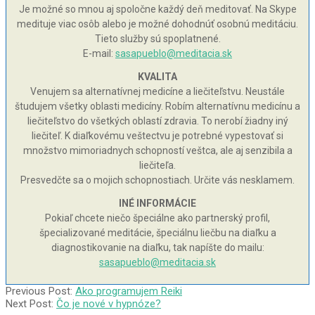
Je možné so mnou aj spoločne každý deň meditovať. Na Skype
medituje viac osôb alebo je možné dohodnúť osobnú meditáciu.
Tieto služby sú spoplatnené.
E-mail:
sasapueblo@meditacia.sk
KVALITA
Venujem sa alternatívnej medicíne a liečiteľstvu. Neustále
študujem všetky oblasti medicíny. Robím alternatívnu medicínu a
liečiteľstvo do všetkých oblastí zdravia. To nerobí žiadny iný
liečiteľ. K diaľkovému veštectvu je potrebné vypestovať si
množstvo mimoriadnych schopností veštca, ale aj senzibila a
liečiteľa.
Presvedčte sa o mojich schopnostiach. Určite vás nesklamem.
INÉ INFORMÁCIE
Pokiaľ chcete niečo špeciálne ako partnerský profil,
špecializované meditácie, špeciálnu liečbu na diaľku a
diagnostikovanie na diaľku, tak napíšte do mailu:
sasapueblo@meditacia.sk
2020-
Previous Post:
Ako programujem Reiki
07-
Next Post:
Čo je nové v hypnóze?