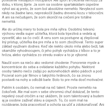
potešenie vtedajších mocipánov. Ale šport a cvičenia nemôžu za
dobu, v ktorej žijete. Ja som sa osobne spartakiádam úspešne
vyhol asi aj preto, že som bol absolútne nemehlo. Nevyliezol som
nikdy na žiadne lano, nepreskočil žiadnu drevenú kozu v telocvični.
A ani sa nečudujem, že som skončil na cvičení pre totálne
nemehlá.
Ale do určitej miery to bola pre mňa výhra. Osobitnú telesnú
výchovu viedla super učiteľka, ktorá bola trpezlivá a vedela aj
vysvetliť, ako sa čo cvičí. A veru som sa postupne aj zlepšoval.
Iný prístup, učiteľka iba pre mňa a to som zbožňoval. Tento super
základ využívam dodnes. Keď ide niekto okolo mňa alebo beží, tak
okamžite vyhodnocujem, či jeho pohyb vychádza z kĺbov a to je
hrôza, alebo vychádza zo stredu svalov a to je výborné.
Naučil som sa niečo ako vedomé chodenie. Ponorenie mysle a
koncentrácie do seba a ovládanie každého pohybu. Niektoré
osoby takéto niečo zažijú po autonehodách alebo pádoch a pod.
Pozeral som pár filmov o takýchto hrdinoch, čo sa znovu
postavili na nohy a odložili barle. Bolo to pre mňa dosť motivačné.
Patrím k osobám, čo nemali na nič talent. Proste nemehlo na
čokoľvek. Ale mal som v sebe ohromnú chuť dokázať, že tento
nepekný osud otočím a raz ukážem, že som talentovaný a budem
aj ja osobne zažívať slávu a úspech. To, čo som mal na
rozdávanie, bola pracovitosť a ochota sa učiť a zdokonaľovať. Ani