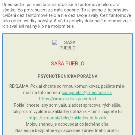
Dnes sedím pri meditácii na stoličke a fantómové telo cvičí
všetko, čo potrebujem za mňa osobne. To je jedno z tajomstiev
cvičení cez fantómové telo a nie cez svoje svaly. Cez fantómové
telo robím všetky pohyby. A sú to pohyby dokonalé neobmedzuje
ich sval ani reálny kĺb na mojom tele.
SAŠA PUEBLO
PSYCHOTRONICKÁ PORADNA
REKLAMA: Pokiaľ chcete so mnou komunikovať, pošlete mi e-
mail na túto adresu:
sasapueblo@meditacia.sk
https://cimax.sk/lieky/kontakt
Pokiaľ chcete, aby som vašu žiadosť spracoval rýchlejšie,
tak prosím vyplňte si základný dotazník – ten si nájdete tu:
https://cimax.sk/lieky/zakladny-dotaznik
Mojou snahou je odpovedať do jedného dňa.
Nasleduje bezplatné vypracovanie zdravotného profilu.