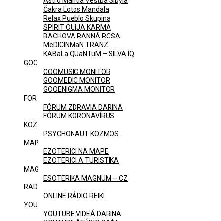
Astro Mantia Veštba Sibyla
Čakra Lotos Mandala
Relax Pueblo Skupina
SPIRIT OUIJA KARMA
BACHOVA RANNÁ ROSA
MeDICINMaN TRANZ
KABaLa QUaNTuM – SILVA IQ
GOO
GOOMUSIC MONITOR
GOOMEDIC MONITOR
GOOENIGMA MONITOR
FOR
FÓRUM ZDRAVIA DARINA
FÓRUM KORONAVÍRUS
KOZ
PSYCHONAUT KOZMOS
MAP
EZOTERICI NA MAPE
EZOTERICI A TURISTIKA
MAG
ESOTERIKA MAGNUM – CZ
RAD
ONLINE RÁDIO REIKI
YOU
YOUTUBE VIDEÁ DARINA