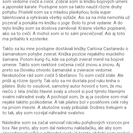
som vedome cvičil a cvičil. Zobral som si knižku bojových umení
a japonské karate. Postupne som sa takto naučil rôzne druhy
pohybu. Priatelil som sa s mladou plavkyňou, bola super
talentovaná a vyhrávala všetky súťaže. Asi sa na mňa nemohla už
pozerať a ponúkla mi knižku o joge. Bolo to prvé vydanie. A do
tejto knižky som sa doslova zamiloval. Krásne všetko popísané,
ako sa to cvičí. A mohol som si to sám precvičovať. Asi aj toto
ma pritiahlo k ezoterike.
Takto sa ku mne postupne dostávali knižky Carlosa Castanedu o
šamanskom pohybe zvierat. Knižka pozície nejakého inuického
šamana. Potom kung-fu, kde sa pohyb zvierat menil na bojové
umenie. Takto som niektoré cvičenia cvičil znovu a znovu. Aj
preto sa človeku otvorilo šamanské a zvieracie vedomie.
Neskutočne rád som cvičil 5 tibeťanov. To som cvičil stále. Ale
prišli aj rôzne športy. Tak isto sa mi dostala pod ruku kniha o
pilates. Bolo to osudové, samotný autor hovoril o tom, že mu
niečo z tela zničilo hlavné svaly a otvoril si pod týmito hlavnými
svalmi náhradné svaly. A pochopil som, že aj ja osobne som mal
nejaké takéto poškodenie. A tak pilates bol v posilňovni celé roky
na prvom mieste. A skutočne svaly pribúdali. Dodnes trekujem a
to tak, aby som rozvíjal náhradné svalstvo.
Následne som sa začal venovať nácviku pohybových vzorcov pre
box. Nie preto, aby som dal niekomu nakladačku, ale aby som