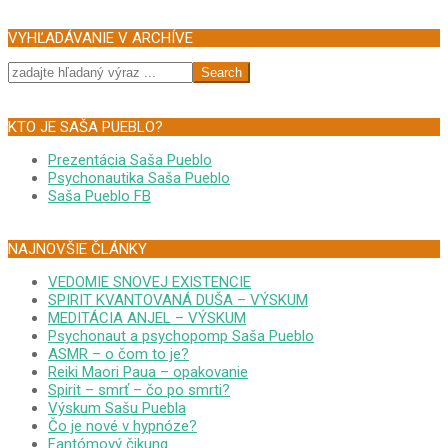
VYHĽADÁVANIE V ARCHÍVE
Search
KTO JE SAŠA PUEBLO?
Prezentácia Saša Pueblo
Psychonautika Saša Pueblo
Saša Pueblo FB
NAJNOVŠIE ČLÁNKY
VEDOMIE SNOVEJ EXISTENCIE
SPIRIT KVANTOVANÁ DUŠA – VÝSKUM
MEDITÁCIA ANJEL – VÝSKUM
Psychonaut a psychopomp Saša Pueblo
ASMR – o čom to je?
Reiki Maori Paua – opakovanie
Spirit – smrť – čo po smrti?
Výskum Sašu Puebla
Čo je nové v hypnóze?
Fantómový čikung