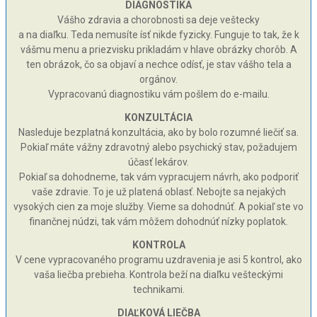
DIAGNOSTIKA
Vášho zdravia a chorobnosti sa deje veštecky
a na diaľku. Teda nemusíte ísť nikde fyzicky. Funguje to tak, že k
vášmu menu a priezvisku prikladám v hlave obrázky chorôb. A
ten obrázok, čo sa objaví a nechce odísť, je stav vášho tela a
orgánov.
Vypracovanú diagnostiku vám pošlem do e-mailu.
KONZULTÁCIA
Nasleduje bezplatná konzultácia, ako by bolo rozumné liečiť sa.
Pokiaľ máte vážny zdravotný alebo psychický stav, požadujem
účasť lekárov.
Pokiaľ sa dohodneme, tak vám vypracujem návrh, ako podporiť
vaše zdravie. To je už platená oblasť. Nebojte sa nejakých
vysokých cien za moje služby. Vieme sa dohodnúť. A pokiaľ ste vo
finančnej núdzi, tak vám môžem dohodnúť nízky poplatok.
KONTROLA
V cene vypracovaného programu uzdravenia je asi 5 kontrol, ako
vaša liečba prebieha. Kontrola beží na diaľku vešteckými
technikami.
DIAĽKOVÁ LIEČBA