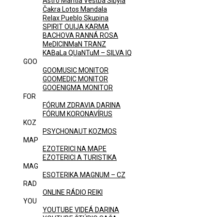
Astro Mantia Veštba Sibyla
Čakra Lotos Mandala
Relax Pueblo Skupina
SPIRIT OUIJA KARMA
BACHOVA RANNÁ ROSA
MeDICINMaN TRANZ
KABaLa QUaNTuM – SILVA IQ
GOO
GOOMUSIC MONITOR
GOOMEDIC MONITOR
GOOENIGMA MONITOR
FOR
FÓRUM ZDRAVIA DARINA
FÓRUM KORONAVÍRUS
KOZ
PSYCHONAUT KOZMOS
MAP
EZOTERICI NA MAPE
EZOTERICI A TURISTIKA
MAG
ESOTERIKA MAGNUM – CZ
RAD
ONLINE RÁDIO REIKI
YOU
YOUTUBE VIDEÁ DARINA