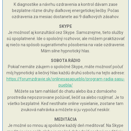
K diagnostike a návrhu ozdravenia a kontrol dávam zase
bezplatne rôzne druhy diaľkovej energetickej liečby. Počas
ozdravenia za mesiac dostanete asi 9 diaľkových zásahov.
SKYPE
Je možnosť aj konzultácií cez Skype. Samozrejme, tieto služby
sú spoplatnené. Ide o spoločný rozhovor, ale môžem praktizovať
aj niečo na spôsob sugeratívneho pôsobenia na vaše ozdravenie.
Mám silne hypnotický hlas.
SOBOTA RÁDIO
Pokiaľ nemáte záujem o spoločné Skype, máte možnosť počuť
môj hypnotický a liečivý hlas každú druhú sobotu na tejto adrese:
https://forumzdravie.sk/onlinesasapueblo/program-radia-sasu-
puebla/
Môžete sa tam nahlásiť do chatu alebo iba z domáceho
prostredia nepozorovane počúvať, liečiť sa alebo rozjímať. Je to
všetko bezplatné. Keď nestíhate online vysielanie, zostane tam
zvuková nahrávka a môžete si ju vypočuť neskôr.
MEDITÁCIA
Je možné so mnou aj spoločne každý deň meditovať. Na Skype