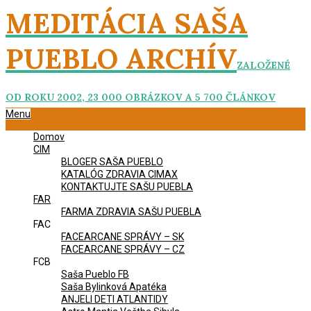
Skip
MEDITÁCIA SAŠA
to
content
PUEBLO ARCHÍV
ZALOŽENÉ
OD ROKU 2002, 23 000 OBRÁZKOV A 5 700 ČLÁNKOV
Primary
Menu
Navigation
Domov
Menu
CIM
BLOGER SAŠA PUEBLO
KATALÓG ZDRAVIA CIMAX
KONTAKTUJTE SAŠU PUEBLA
FAR
FARMA ZDRAVIA SAŠU PUEBLA
FAC
FACEARCANE SPRÁVY – SK
FACEARCANE SPRÁVY – CZ
FCB
Saša Pueblo FB
Saša Bylinková Apatéka
ANJELI DETI ATLANTIDY