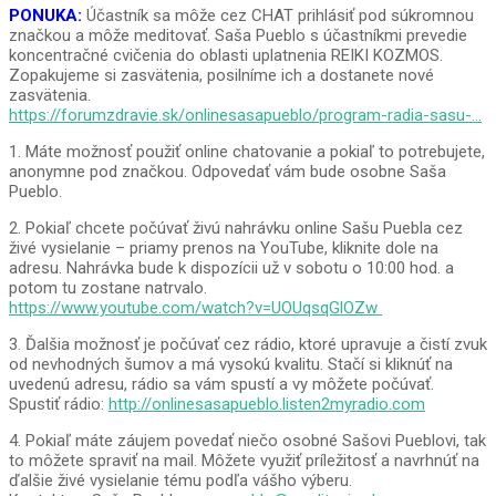
PONUKA:
Účastník sa môže cez CHAT prihlásiť pod súkromnou
značkou a môže meditovať. Saša Pueblo s účastníkmi prevedie
koncentračné cvičenia do oblasti uplatnenia REIKI KOZMOS.
Zopakujeme si zasvätenia, posilníme ich a dostanete nové
zasvätenia.
https://forumzdravie.sk/onlinesasapueblo/program-radia-sasu-…
1. Máte možnosť použiť online chatovanie a pokiaľ to potrebujete,
anonymne pod značkou. Odpovedať vám bude osobne Saša
Pueblo.
2. Pokiaľ chcete počúvať živú nahrávku online Sašu Puebla cez
živé vysielanie – priamy prenos na YouTube, kliknite dole na
adresu. Nahrávka bude k dispozícii už v sobotu o 10:00 hod. a
potom tu zostane natrvalo.
https://www.youtube.com/watch?v=UOUqsqGlOZw
3. Ďalšia možnosť je počúvať cez rádio, ktoré upravuje a čistí zvuk
od nevhodných šumov a má vysokú kvalitu. Stačí si kliknúť na
uvedenú adresu, rádio sa vám spustí a vy môžete počúvať.
Spustiť rádio:
http://onlinesasapueblo.listen2myradio.com
4. Pokiaľ máte záujem povedať niečo osobné Sašovi Pueblovi, tak
to môžete spraviť na mail. Môžete využiť príležitosť a navrhnúť na
ďalšie živé vysielanie tému podľa vášho výberu.