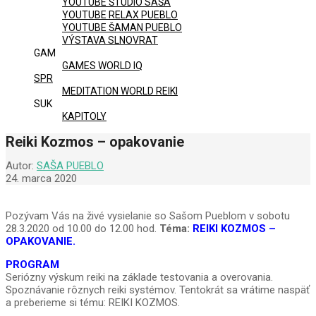
YOUTUBE ŠTÚDIO SAŠA
YOUTUBE RELAX PUEBLO
YOUTUBE ŠAMAN PUEBLO
VÝSTAVA SLNOVRAT
GAM
GAMES WORLD IQ
SPR
MEDITATION WORLD REIKI
SUK
KAPITOLY
Reiki Kozmos – opakovanie
Autor:
SAŠA PUEBLO
24. marca 2020
Pozývam Vás na živé vysielanie so Sašom Pueblom v sobotu
28.3.2020 od 10.00 do 12.00 hod.
Téma:
REIKI KOZMOS –
OPAKOVANIE.
PROGRAM
Seriózny výskum reiki na základe testovania a overovania.
Spoznávanie rôznych reiki systémov. Tentokrát sa vrátime naspäť
a preberieme si tému: REIKI KOZMOS.