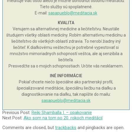
medituje viac osôb alebo je možné dohodnúť osobnú meditáciu.
Tieto služby sú spoplatnené.
E-mail:
sasapueblo@meditacia.sk
KVALITA
Venujem sa alternatívnej medicíne a liečiteľstvu. Neustále
študujem všetky oblasti medicíny. Robím alternatívnu medicínu a
liečiteľstvo do všetkých oblastí zdravia. To nerobí žiadny iný
liečiteľ. K diaľkovému veštectvu je potrebné vypestovať si
množstvo mimoriadnych schopností veštca, ale aj senzibila a
liečiteľa.
Presvedčte sa o mojich schopnostiach. Určite vás nesklamem.
INÉ INFORMÁCIE
Pokiaľ chcete niečo špeciálne ako partnerský profil,
špecializované meditácie, špeciálnu liečbu na diaľku a
diagnostikovanie na diaľku, tak napíšte do mailu:
sasapueblo@meditacia.sk
2020-
Previous Post:
Reiki Shamballa I. – opakovanie
03-
Next Post:
Ako som na tom po 20. rokoch meditácií
24
Comments are closed, but
trackbacks
and pingbacks are open.