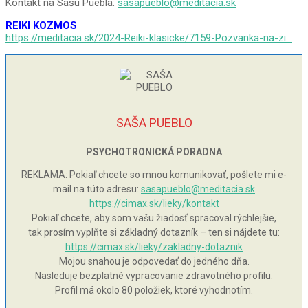
Kontakt na Sašu Puebla:
sasapueblo@meditacia.sk
REIKI KOZMOS
https://meditacia.sk/2024-Reiki-klasicke/7159-Pozvanka-na-zi…
SAŠA PUEBLO
PSYCHOTRONICKÁ PORADNA
REKLAMA: Pokiaľ chcete so mnou komunikovať, pošlete mi e-
mail na túto adresu:
sasapueblo@meditacia.sk
https://cimax.sk/lieky/kontakt
Pokiaľ chcete, aby som vašu žiadosť spracoval rýchlejšie,
tak prosím vyplňte si základný dotazník – ten si nájdete tu:
https://cimax.sk/lieky/zakladny-dotaznik
Mojou snahou je odpovedať do jedného dňa.
Nasleduje bezplatné vypracovanie zdravotného profilu.
Profil má okolo 80 položiek, ktoré vyhodnotím.