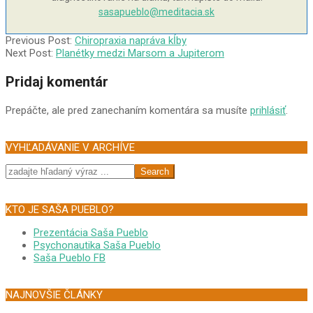
sasapueblo@meditacia.sk
2004-
Previous Post:
Chiropraxia napráva kĺby
07-
Next Post:
Planétky medzi Marsom a Jupiterom
13
Pridaj komentár
Prepáčte, ale pred zanechaním komentára sa musíte
prihlásiť
.
VYHĽADÁVANIE V ARCHÍVE
Search
KTO JE SAŠA PUEBLO?
Prezentácia Saša Pueblo
Psychonautika Saša Pueblo
Saša Pueblo FB
NAJNOVŠIE ČLÁNKY