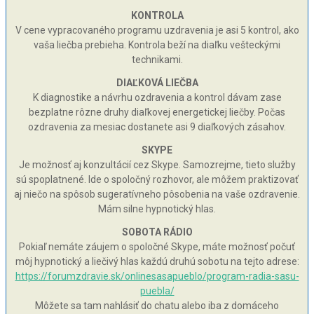
KONTROLA
V cene vypracovaného programu uzdravenia je asi 5 kontrol, ako
vaša liečba prebieha. Kontrola beží na diaľku vešteckými
technikami.
DIAĽKOVÁ LIEČBA
K diagnostike a návrhu ozdravenia a kontrol dávam zase
bezplatne rôzne druhy diaľkovej energetickej liečby. Počas
ozdravenia za mesiac dostanete asi 9 diaľkových zásahov.
SKYPE
Je možnosť aj konzultácií cez Skype. Samozrejme, tieto služby
sú spoplatnené. Ide o spoločný rozhovor, ale môžem praktizovať
aj niečo na spôsob sugeratívneho pôsobenia na vaše ozdravenie.
Mám silne hypnotický hlas.
SOBOTA RÁDIO
Pokiaľ nemáte záujem o spoločné Skype, máte možnosť počuť
môj hypnotický a liečivý hlas každú druhú sobotu na tejto adrese:
https://forumzdravie.sk/onlinesasapueblo/program-radia-sasu-
puebla/
Môžete sa tam nahlásiť do chatu alebo iba z domáceho