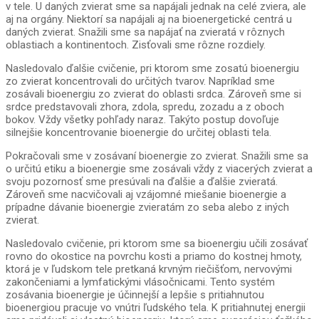
v tele. U daných zvierat sme sa napájali jednak na celé zviera, ale
aj na orgány. Niektorí sa napájali aj na bioenergetické centrá u
daných zvierat. Snažili sme sa napájať na zvieratá v rôznych
oblastiach a kontinentoch. Zisťovali sme rôzne rozdiely.
Nasledovalo ďalšie cvičenie, pri ktorom sme zosatú bioenergiu
zo zvierat koncentrovali do určitých tvarov. Napríklad sme
zosávali bioenergiu zo zvierat do oblasti srdca. Zároveň sme si
srdce predstavovali zhora, zdola, spredu, zozadu a z oboch
bokov. Vždy všetky pohľady naraz. Takýto postup dovoľuje
silnejšie koncentrovanie bioenergie do určitej oblasti tela.
Pokračovali sme v zosávaní bioenergie zo zvierat. Snažili sme sa
o určitú etiku a bioenergie sme zosávali vždy z viacerých zvierat a
svoju pozornosť sme presúvali na ďalšie a ďalšie zvieratá.
Zároveň sme nacvičovali aj vzájomné miešanie bioenergie a
prípadne dávanie bioenergie zvieratám zo seba alebo z iných
zvierat.
Nasledovalo cvičenie, pri ktorom sme sa bioenergiu učili zosávať
rovno do okostice na povrchu kosti a priamo do kostnej hmoty,
ktorá je v ľudskom tele pretkaná krvným riečišťom, nervovými
zakončeniami a lymfatickými vlásočnicami. Tento systém
zosávania bioenergie je účinnejší a lepšie s pritiahnutou
bioenergiou pracuje vo vnútri ľudského tela. K pritiahnutej energii