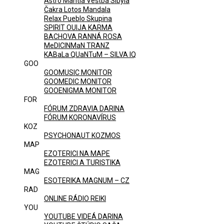
Astro Mantia Veštba Sibyla
Čakra Lotos Mandala
Relax Pueblo Skupina
SPIRIT OUIJA KARMA
BACHOVA RANNÁ ROSA
MeDICINMaN TRANZ
KABaLa QUaNTuM – SILVA IQ
GOO
GOOMUSIC MONITOR
GOOMEDIC MONITOR
GOOENIGMA MONITOR
FOR
FÓRUM ZDRAVIA DARINA
FÓRUM KORONAVÍRUS
KOZ
PSYCHONAUT KOZMOS
MAP
EZOTERICI NA MAPE
EZOTERICI A TURISTIKA
MAG
ESOTERIKA MAGNUM – CZ
RAD
ONLINE RÁDIO REIKI
YOU
YOUTUBE VIDEÁ DARINA