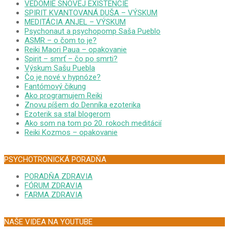
VEDOMIE SNOVEJ EXISTENCIE
SPIRIT KVANTOVANÁ DUŠA – VÝSKUM
MEDITÁCIA ANJEL – VÝSKUM
Psychonaut a psychopomp Saša Pueblo
ASMR – o čom to je?
Reiki Maori Paua – opakovanie
Spirit – smrť – čo po smrti?
Výskum Sašu Puebla
Čo je nové v hypnóze?
Fantómový čikung
Ako programujem Reiki
Znovu píšem do Denníka ezoterika
Ezoterik sa stal blogerom
Ako som na tom po 20. rokoch meditácií
Reiki Kozmos – opakovanie
PSYCHOTRONICKÁ PORADŇA
PORADŇA ZDRAVIA
FÓRUM ZDRAVIA
FARMA ZDRAVIA
NAŠE VIDEA NA YOUTUBE