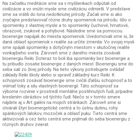
Na začiatku meditácie sme sa v myšlienkach odpútali od
civilizácie a vo vnútri mysle sme civilizáciu odmietli. V predstave
sme sa vrátili do lona nedotknutej prírody. Začali sme si ako
zvyčajne predstavovať rôzne druhy spomienok na prírodu. Išlo o
spomienky z vlastnej mysle a to spomienky čuchové, hmatové,
obrazové, zvukové a pohybové. Následne sme sa pomocou
bioenergie napájali do miesta spomienok. Uvedomovali sme si, že
daná oblasť spomienok v realite sa určite zmenila. Vo svojej mysli
sme spájali spomienky s dotyčným miestom v skutočnej realite
vonkajšieho sveta. Zároveň sme z daného miesta zosávali
bioenergiu Reiki. Doteraz to boli iba spomienky bez bioenergie a
tu pribudlo zosatie bioenergie z daných miest. Bioenergiu sme do
seba sali zo živej prírody. Na tieto výkony potrebujete ovládať
základy Reiki školy alebo si spraviť základný kurz Reiki. K
schopnosti zosávať bioenergie sme cvičili ďalšiu schopnosť a to
vnímať toky a silu vlastných bioenergií. Táto schopnosť sa
výborne rozvinie v prostredí mentálne postihnutých ľudí, prípadne
kreslením obrázkov od týchto ľudí. Niečo si v tomto smere
nájdete aj v Art galérii na mojich stránkach. Zároveň sme si
otvárali štyri bioenergetické centrá a to ústnu dutinu, rohy
spánkových lalokov, mozoček a oblasť puku. Tieto centrá sme
aktivizovali a cez tieto centrá sme prijímali do seba bioenergiu z
rôznych druhov zvierat.