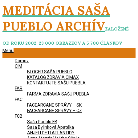
Skip
MEDITÁCIA SAŠA
to
content
PUEBLO ARCHÍV
ZALOŽENÉ
OD ROKU 2002, 23 000 OBRÁZKOV A 5 700 ČLÁNKOV
Primary
Menu
Navigation
Domov
Menu
CIM
BLOGER SAŠA PUEBLO
KATALÓG ZDRAVIA CIMAX
KONTAKTUJTE SAŠU PUEBLA
FAR
FARMA ZDRAVIA SAŠU PUEBLA
FAC
FACEARCANE SPRÁVY – SK
FACEARCANE SPRÁVY – CZ
FCB
Saša Pueblo FB
Saša Bylinková Apatéka
ANJELI DETI ATLANTIDY