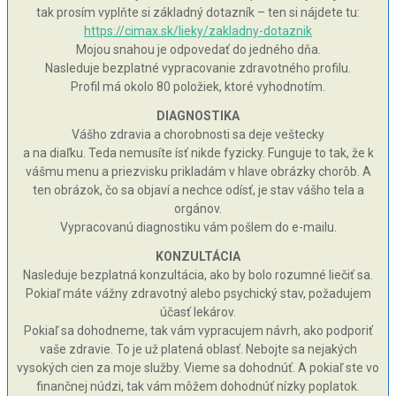
tak prosím vyplňte si základný dotazník – ten si nájdete tu:
https://cimax.sk/lieky/zakladny-dotaznik
Mojou snahou je odpovedať do jedného dňa.
Nasleduje bezplatné vypracovanie zdravotného profilu.
Profil má okolo 80 položiek, ktoré vyhodnotím.
DIAGNOSTIKA
Vášho zdravia a chorobnosti sa deje veštecky
a na diaľku. Teda nemusíte ísť nikde fyzicky. Funguje to tak, že k
vášmu menu a priezvisku prikladám v hlave obrázky chorôb. A
ten obrázok, čo sa objaví a nechce odísť, je stav vášho tela a
orgánov.
Vypracovanú diagnostiku vám pošlem do e-mailu.
KONZULTÁCIA
Nasleduje bezplatná konzultácia, ako by bolo rozumné liečiť sa.
Pokiaľ máte vážny zdravotný alebo psychický stav, požadujem
účasť lekárov.
Pokiaľ sa dohodneme, tak vám vypracujem návrh, ako podporiť
vaše zdravie. To je už platená oblasť. Nebojte sa nejakých
vysokých cien za moje služby. Vieme sa dohodnúť. A pokiaľ ste vo
finančnej núdzi, tak vám môžem dohodnúť nízky poplatok.