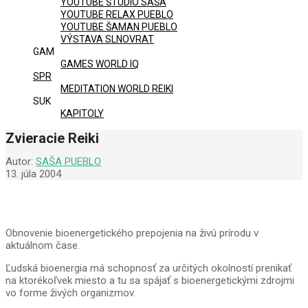
YOUTUBE ŠTÚDIO SAŠA
YOUTUBE RELAX PUEBLO
YOUTUBE ŠAMAN PUEBLO
VÝSTAVA SLNOVRAT
GAM
GAMES WORLD IQ
SPR
MEDITATION WORLD REIKI
SUK
KAPITOLY
Zvieracie Reiki
Autor:
SAŠA PUEBLO
13. júla 2004
Obnovenie bioenergetického prepojenia na živú prírodu v
aktuálnom čase.
Ľudská bioenergia má schopnosť za určitých okolností prenikať
na ktorékoľvek miesto a tu sa spájať s bioenergetickými zdrojmi
vo forme živých organizmov.