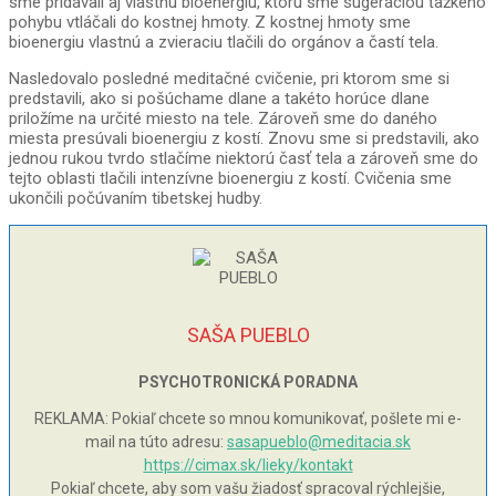
sme pridávali aj vlastnú bioenergiu, ktorú sme sugeráciou ťažkého
pohybu vtláčali do kostnej hmoty. Z kostnej hmoty sme
bioenergiu vlastnú a zvieraciu tlačili do orgánov a častí tela.
Nasledovalo posledné meditačné cvičenie, pri ktorom sme si
predstavili, ako si pošúchame dlane a takéto horúce dlane
priložíme na určité miesto na tele. Zároveň sme do daného
miesta presúvali bioenergiu z kostí. Znovu sme si predstavili, ako
jednou rukou tvrdo stlačíme niektorú časť tela a zároveň sme do
tejto oblasti tlačili intenzívne bioenergiu z kostí. Cvičenia sme
ukončili počúvaním tibetskej hudby.
SAŠA PUEBLO
PSYCHOTRONICKÁ PORADNA
REKLAMA: Pokiaľ chcete so mnou komunikovať, pošlete mi e-
mail na túto adresu:
sasapueblo@meditacia.sk
https://cimax.sk/lieky/kontakt
Pokiaľ chcete, aby som vašu žiadosť spracoval rýchlejšie,