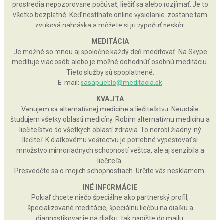
prostredia nepozorovane počúvať, liečiť sa alebo rozjímať. Je to
všetko bezplatné. Keď nestíhate online vysielanie, zostane tam
zvuková nahrávka a môžete si ju vypočuť neskôr.
MEDITÁCIA
Je možné so mnou aj spoločne každý deň meditovať. Na Skype
medituje viac osôb alebo je možné dohodnúť osobnú meditáciu.
Tieto služby sú spoplatnené.
E-mail:
sasapueblo@meditacia.sk
KVALITA
Venujem sa alternatívnej medicíne a liečiteľstvu. Neustále
študujem všetky oblasti medicíny. Robím alternatívnu medicínu a
liečiteľstvo do všetkých oblastí zdravia. To nerobí žiadny iný
liečiteľ. K diaľkovému veštectvu je potrebné vypestovať si
množstvo mimoriadnych schopností veštca, ale aj senzibila a
liečiteľa.
Presvedčte sa o mojich schopnostiach. Určite vás nesklamem.
INÉ INFORMÁCIE
Pokiaľ chcete niečo špeciálne ako partnerský profil,
špecializované meditácie, špeciálnu liečbu na diaľku a
diagnostikovanie na diaľku, tak napíšte do mailu: