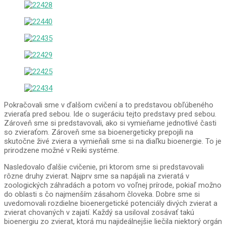
Pokračovali sme v ďalšom cvičení a to predstavou obľúbeného
zvieraťa pred sebou. Ide o sugeráciu tejto predstavy pred sebou.
Zároveň sme si predstavovali, ako si vymieňame jednotlivé časti
so zvieraťom. Zároveň sme sa bioenergeticky prepojili na
skutočne živé zviera a vymieňali sme si na diaľku bioenergie. To je
prirodzene možné v Reiki systéme.
Nasledovalo ďalšie cvičenie, pri ktorom sme si predstavovali
rôzne druhy zvierat. Najprv sme sa napájali na zvieratá v
zoologických záhradách a potom vo voľnej prírode, pokiaľ možno
do oblasti s čo najmenším zásahom človeka. Dobre sme si
uvedomovali rozdielne bioenergetické potenciály divých zvierat a
zvierat chovaných v zajatí. Každý sa usiloval zosávať takú
bioenergiu zo zvierat, ktorá mu najideálnejšie liečila niektorý orgán