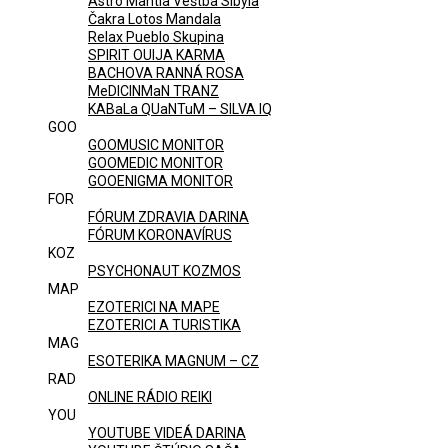
Astro Mantia Veštba Sibyla
Čakra Lotos Mandala
Relax Pueblo Skupina
SPIRIT OUIJA KARMA
BACHOVA RANNÁ ROSA
MeDICINMaN TRANZ
KABaLa QUaNTuM – SILVA IQ
GOO
GOOMUSIC MONITOR
GOOMEDIC MONITOR
GOOENIGMA MONITOR
FOR
FÓRUM ZDRAVIA DARINA
FÓRUM KORONAVÍRUS
KOZ
PSYCHONAUT KOZMOS
MAP
EZOTERICI NA MAPE
EZOTERICI A TURISTIKA
MAG
ESOTERIKA MAGNUM – CZ
RAD
ONLINE RÁDIO REIKI
YOU
YOUTUBE VIDEÁ DARINA