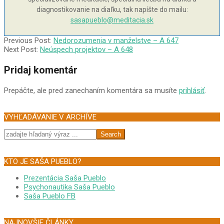
diagnostikovanie na diaľku, tak napíšte do mailu:
sasapueblo@meditacia.sk
2006-
Previous Post:
Nedorozumenia v manželstve – A 647
03-
Next Post:
Neúspech projektov – A 648
02
Pridaj komentár
Prepáčte, ale pred zanechaním komentára sa musíte
prihlásiť
.
VYHĽADÁVANIE V ARCHÍVE
Search
KTO JE SAŠA PUEBLO?
Prezentácia Saša Pueblo
Psychonautika Saša Pueblo
Saša Pueblo FB
NAJNOVŠIE ČLÁNKY