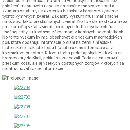
vedieť, čo mám hľadať. Potom sa vešteckými metódami cez
priloženú mapu sveta napojím na značné množstvo kostí a
skúmam vzťah mysle ezoterika k zápisu v kostnom systéme
týchto vymretých zvierat. Základný výskum musí mať značné
množstvo takto preskúmaných zvierat. No to ešte nestačí a treba
preskúmať aj vzťah zvierat, prírodných ľudí a mysliacich ľudí
dnešnej doby ku kostným záznamom v kostných pozostatkoch.
No tento výskum by mal obsahovať aj prieskum magmatických
polí, ktoré obsahujú informácie o dianí na zemi z hľadiska
historického. Tak isto treba hľadať uložené informácie aj v
kozmickom priestore. K tomu treba pridať aj objekty, ktorých sa
brontosaury dotýkali, pokiaľ sa zachovali. Teda nielen spraviť
prieskum kostí, ale aj všetkých dostupných zdrojov, v ktorých sa
mohli uchovať rôzne informácie.