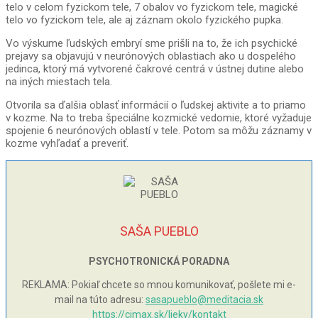
telo v celom fyzickom tele, 7 obalov vo fyzickom tele, magické
telo vo fyzickom tele, ale aj záznam okolo fyzického pupka.
Vo výskume ľudských embryí sme prišli na to, že ich psychické
prejavy sa objavujú v neurónových oblastiach ako u dospelého
jedinca, ktorý má vytvorené čakrové centrá v ústnej dutine alebo
na iných miestach tela.
Otvorila sa ďalšia oblasť informácií o ľudskej aktivite a to priamo
v kozme. Na to treba špeciálne kozmické vedomie, ktoré vyžaduje
spojenie 6 neurónových oblastí v tele. Potom sa môžu záznamy v
kozme vyhľadať a preveriť.
SAŠA PUEBLO
PSYCHOTRONICKÁ PORADNA
REKLAMA: Pokiaľ chcete so mnou komunikovať, pošlete mi e-
mail na túto adresu:
sasapueblo@meditacia.sk
https://cimax.sk/lieky/kontakt