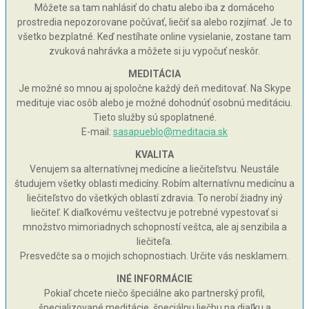
Môžete sa tam nahlásiť do chatu alebo iba z domáceho
prostredia nepozorovane počúvať, liečiť sa alebo rozjímať. Je to
všetko bezplatné. Keď nestíhate online vysielanie, zostane tam
zvuková nahrávka a môžete si ju vypočuť neskôr.
MEDITÁCIA
Je možné so mnou aj spoločne každý deň meditovať. Na Skype
medituje viac osôb alebo je možné dohodnúť osobnú meditáciu.
Tieto služby sú spoplatnené.
E-mail:
sasapueblo@meditacia.sk
KVALITA
Venujem sa alternatívnej medicíne a liečiteľstvu. Neustále
študujem všetky oblasti medicíny. Robím alternatívnu medicínu a
liečiteľstvo do všetkých oblastí zdravia. To nerobí žiadny iný
liečiteľ. K diaľkovému veštectvu je potrebné vypestovať si
množstvo mimoriadnych schopností veštca, ale aj senzibila a
liečiteľa.
Presvedčte sa o mojich schopnostiach. Určite vás nesklamem.
INÉ INFORMÁCIE
Pokiaľ chcete niečo špeciálne ako partnerský profil,
špecializované meditácie, špeciálnu liečbu na diaľku a