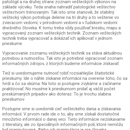
patológií a na druhej strane zoznam vešteckých výkonov na
základe výcviku. Teda snaha nahradiť patologické veštectvo
veštectvom trénovaným. Tak isto sme stanovili, že stabilný
veštecký výkon potrebuje delenie na tri druhy a to veštenie vo
zvieracom vedomí, v prírodnom vedomí a v ľudskom vedomí
dnešného človeka. K tomu treba vždy používať kresbu, mapu a
vypracovaný zoznam vešteckých techník. Zoznam vešteckých
techník treba vypracovať a dokázať ich aplikovať v jednom
prieskume.
Vypracovanie zoznamu vešteckých techník sa stáva aktuálnou
potrebou a nutnosťou. Tak isto je potrebné vypracovať zoznam
informačných zdrojov, z ktorých budeme informácie získavať.
Tiež si uvedomujeme nutnosť robiť rozsiahlejšie štatistické
prieskumy. Ide o náhle získanie informácií na overenie toho, čo sa
tvrdí a čo sa skúma. Na toto si postupne zvykáme a začíname
praktizovať. No musíme k prieskumom pridať aj väčší počet
preskúmaných prípadov ako doteraz. To je trochu slabina
prieskumov.
Postupne sme si uvedomili cieľ vešteckého dania a získavania
informácií. V prvom rade ide o to, aby sme získali dostatočné
množstvo informácií o danej veci. Tieto informácie nezískavame
z literatúry, ale zo špeciálnych informačných polí, ktoré nemôžu
byť manipulované. Alebo ich manipulácia je pre človeka