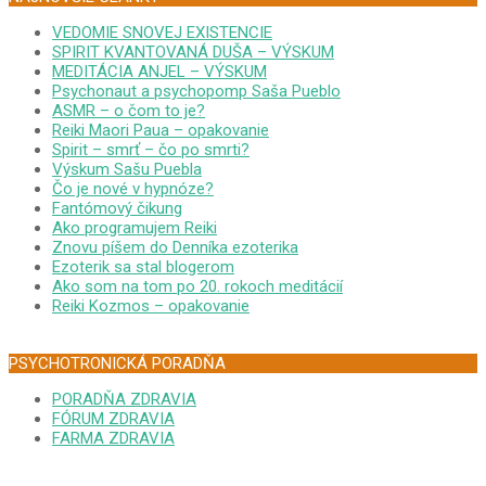
VEDOMIE SNOVEJ EXISTENCIE
SPIRIT KVANTOVANÁ DUŠA – VÝSKUM
MEDITÁCIA ANJEL – VÝSKUM
Psychonaut a psychopomp Saša Pueblo
ASMR – o čom to je?
Reiki Maori Paua – opakovanie
Spirit – smrť – čo po smrti?
Výskum Sašu Puebla
Čo je nové v hypnóze?
Fantómový čikung
Ako programujem Reiki
Znovu píšem do Denníka ezoterika
Ezoterik sa stal blogerom
Ako som na tom po 20. rokoch meditácií
Reiki Kozmos – opakovanie
PSYCHOTRONICKÁ PORADŇA
PORADŇA ZDRAVIA
FÓRUM ZDRAVIA
FARMA ZDRAVIA