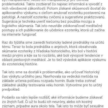
problematická. Takto zozbierať čo najviac informácií a vyvodiť z
nich všeobecné zákonitosti. Potom získané skúsenosti dostať do
aplikovaného výskumu s cieľom anulovať ezoteriku postavenú na
patológii. A nastoliť ezoteriku cvičenú a sugeratívne praktizovanú.
Sugerácia je technika uveriť niečomu bez použitia mozgu a
logického skúmania. Tak isto neustále zdokonaľovať meditačné
postupy a ich publikovanie do učebnice ezoteriky, ktorá už začína
na internete fungovať.
Raz do týždňa sme zaviedli historicky ladené prednášky na určitú
tému. Teraz to bola prednáška o anjeloch, ktorá obsahovala
skúmanie ezoteriky z hľadiska historického, kto bol v histórii
medzi prvými a kde sa to rozšírilo, aké boli vývojové tendencie v
oblasti pierkových meditácií. Je to tiež výsledok aplikácie výskumu
do ezoterickej histórie.
Tak isto sme sa dostali k problematike, ako určovať historický
čas výskytu určitého javu. Navrhovala sa vedecká metóda na
základe určenia polčasu rozpadu hornín. Bude treba zohnať
základné ukážky testovania veku hornín. Vytvoríme pre to určitý
predpoklad.
Podarilo sa nám lepšie rozlíšiť, aké informácie budeme získavať
zo živých ľudí. Či už to budú ich neuróny, alebo ich kostný
záznam, prípadne aura okolo tela. Tak isto to môže byť sexuálne