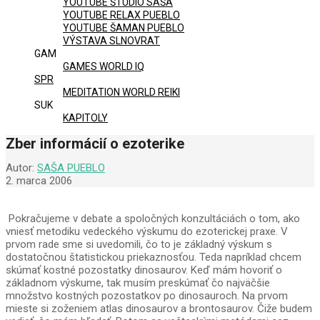
YOUTUBE ŠTÚDIO SAŠA
YOUTUBE RELAX PUEBLO
YOUTUBE ŠAMAN PUEBLO
VÝSTAVA SLNOVRAT
GAM
GAMES WORLD IQ
SPR
MEDITATION WORLD REIKI
SUK
KAPITOLY
Zber informácií o ezoterike
Autor:
SAŠA PUEBLO
2. marca 2006
Pokračujeme v debate a spoločných konzultáciách o tom, ako
vniesť metodiku vedeckého výskumu do ezoterickej praxe. V
prvom rade sme si uvedomili, čo to je základný výskum s
dostatočnou štatistickou priekaznosťou. Teda napríklad chcem
skúmať kostné pozostatky dinosaurov. Keď mám hovoriť o
základnom výskume, tak musím preskúmať čo najväčšie
množstvo kostných pozostatkov po dinosauroch. Na prvom
mieste si zoženiem atlas dinosaurov a brontosaurov. Čiže budem