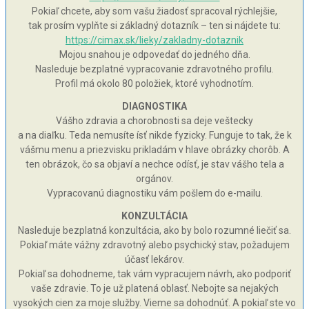
Pokiaľ chcete, aby som vašu žiadosť spracoval rýchlejšie,
tak prosím vyplňte si základný dotazník – ten si nájdete tu:
https://cimax.sk/lieky/zakladny-dotaznik
Mojou snahou je odpovedať do jedného dňa.
Nasleduje bezplatné vypracovanie zdravotného profilu.
Profil má okolo 80 položiek, ktoré vyhodnotím.
DIAGNOSTIKA
Vášho zdravia a chorobnosti sa deje veštecky
a na diaľku. Teda nemusíte ísť nikde fyzicky. Funguje to tak, že k
vášmu menu a priezvisku prikladám v hlave obrázky chorôb. A
ten obrázok, čo sa objaví a nechce odísť, je stav vášho tela a
orgánov.
Vypracovanú diagnostiku vám pošlem do e-mailu.
KONZULTÁCIA
Nasleduje bezplatná konzultácia, ako by bolo rozumné liečiť sa.
Pokiaľ máte vážny zdravotný alebo psychický stav, požadujem
účasť lekárov.
Pokiaľ sa dohodneme, tak vám vypracujem návrh, ako podporiť
vaše zdravie. To je už platená oblasť. Nebojte sa nejakých
vysokých cien za moje služby. Vieme sa dohodnúť. A pokiaľ ste vo