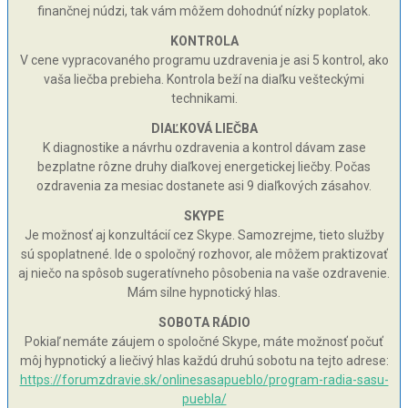
finančnej núdzi, tak vám môžem dohodnúť nízky poplatok.
KONTROLA
V cene vypracovaného programu uzdravenia je asi 5 kontrol, ako
vaša liečba prebieha. Kontrola beží na diaľku vešteckými
technikami.
DIAĽKOVÁ LIEČBA
K diagnostike a návrhu ozdravenia a kontrol dávam zase
bezplatne rôzne druhy diaľkovej energetickej liečby. Počas
ozdravenia za mesiac dostanete asi 9 diaľkových zásahov.
SKYPE
Je možnosť aj konzultácií cez Skype. Samozrejme, tieto služby
sú spoplatnené. Ide o spoločný rozhovor, ale môžem praktizovať
aj niečo na spôsob sugeratívneho pôsobenia na vaše ozdravenie.
Mám silne hypnotický hlas.
SOBOTA RÁDIO
Pokiaľ nemáte záujem o spoločné Skype, máte možnosť počuť
môj hypnotický a liečivý hlas každú druhú sobotu na tejto adrese:
https://forumzdravie.sk/onlinesasapueblo/program-radia-sasu-
puebla/