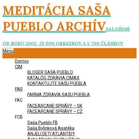
Skip
MEDITÁCIA SAŠA
to
content
PUEBLO ARCHÍV
ZALOŽENÉ
OD ROKU 2002, 23 000 OBRÁZKOV A 5 700 ČLÁNKOV
Primary
Menu
Navigation
Domov
Menu
CIM
BLOGER SAŠA PUEBLO
KATALÓG ZDRAVIA CIMAX
KONTAKTUJTE SAŠU PUEBLA
FAR
FARMA ZDRAVIA SAŠU PUEBLA
FAC
FACEARCANE SPRÁVY – SK
FACEARCANE SPRÁVY – CZ
FCB
Saša Pueblo FB
Saša Bylinková Apatéka
ANJELI DETI ATLANTIDY