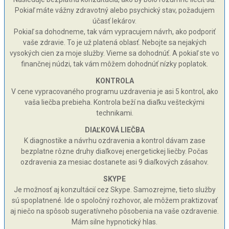
Pokiaľ máte vážny zdravotný alebo psychický stav, požadujem
účasť lekárov.
Pokiaľ sa dohodneme, tak vám vypracujem návrh, ako podporiť
vaše zdravie. To je už platená oblasť. Nebojte sa nejakých
vysokých cien za moje služby. Vieme sa dohodnúť. A pokiaľ ste vo
finančnej núdzi, tak vám môžem dohodnúť nízky poplatok.
KONTROLA
V cene vypracovaného programu uzdravenia je asi 5 kontrol, ako
vaša liečba prebieha. Kontrola beží na diaľku vešteckými
technikami.
DIAĽKOVÁ LIEČBA
K diagnostike a návrhu ozdravenia a kontrol dávam zase
bezplatne rôzne druhy diaľkovej energetickej liečby. Počas
ozdravenia za mesiac dostanete asi 9 diaľkových zásahov.
SKYPE
Je možnosť aj konzultácií cez Skype. Samozrejme, tieto služby
sú spoplatnené. Ide o spoločný rozhovor, ale môžem praktizovať
aj niečo na spôsob sugeratívneho pôsobenia na vaše ozdravenie.
Mám silne hypnotický hlas.