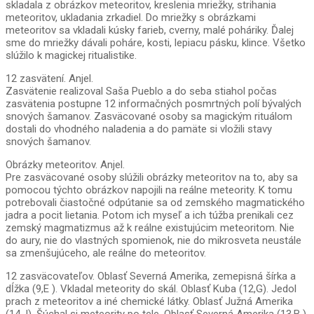
skladala z obrázkov meteoritov, kreslenia mriežky, strihania
meteoritov, ukladania zrkadiel. Do mriežky s obrázkami
meteoritov sa vkladali kúsky farieb, cverny, malé poháriky. Ďalej
sme do mriežky dávali poháre, kosti, lepiacu pásku, klince. Všetko
slúžilo k magickej ritualistike.
12 zasvätení. Anjel.
Zasvätenie realizoval Saša Pueblo a do seba stiahol počas
zasvätenia postupne 12 informačných posmrtných polí bývalých
snových šamanov. Zasväcované osoby sa magickým rituálom
dostali do vhodného naladenia a do pamäte si vložili stavy
snových šamanov.
Obrázky meteoritov. Anjel.
Pre zasväcované osoby slúžili obrázky meteoritov na to, aby sa
pomocou týchto obrázkov napojili na reálne meteority. K tomu
potrebovali čiastočné odpútanie sa od zemského magmatického
jadra a pocit lietania. Potom ich myseľ a ich túžba prenikali cez
zemský magmatizmus až k reálne existujúcim meteoritom. Nie
do aury, nie do vlastných spomienok, nie do mikrosveta neustále
sa zmenšujúceho, ale reálne do meteoritov.
12 zasväcovateľov. Oblasť Severná Amerika, zemepisná šírka a
dĺžka (9,E ). Vkladal meteority do skál. Oblasť Kuba (12,G). Jedol
prach z meteoritov a iné chemické látky. Oblasť Južná Amerika