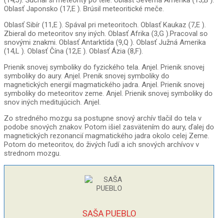
(14,J). Šúchal si meteority po tele. Oblasť Severná Amerika (13,B ).
Oblasť Japonsko (17,E ). Brúsil meteoritické meče.
Oblasť Sibír (11,E ). Spával pri meteoritoch. Oblasť Kaukaz (7,E ).
Zbieral do meteoritov sny iných. Oblasť Afrika (3,G ).Pracoval so
snovými znakmi. Oblasť Antarktída (9,Q ). Oblasť Južná Amerika
(14,L ). Oblasť Čína (12,E ). Oblasť Ázia (8,F).
Prienik snovej symboliky do fyzického tela. Anjel. Prienik snovej
symboliky do aury. Anjel. Prenik snovej symboliky do
magnetických energií magmatického jadra. Anjel. Prienik snovej
symboliky do meteoritov zeme. Anjel. Prienik snovej symboliky do
snov iných meditujúcich. Anjel.
Zo stredného mozgu sa postupne snový archív tlačil do tela v
podobe snových znakov. Potom išiel zasvätením do aury, ďalej do
magnetických rezonancií magmatického jadra okolo celej Zeme.
Potom do meteoritov, do živých ľudí a ich snových archívov v
strednom mozgu.
SAŠA PUEBLO