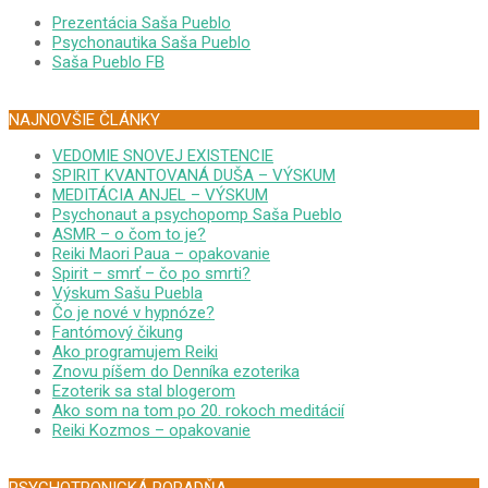
Prezentácia Saša Pueblo
Psychonautika Saša Pueblo
Saša Pueblo FB
NAJNOVŠIE ČLÁNKY
VEDOMIE SNOVEJ EXISTENCIE
SPIRIT KVANTOVANÁ DUŠA – VÝSKUM
MEDITÁCIA ANJEL – VÝSKUM
Psychonaut a psychopomp Saša Pueblo
ASMR – o čom to je?
Reiki Maori Paua – opakovanie
Spirit – smrť – čo po smrti?
Výskum Sašu Puebla
Čo je nové v hypnóze?
Fantómový čikung
Ako programujem Reiki
Znovu píšem do Denníka ezoterika
Ezoterik sa stal blogerom
Ako som na tom po 20. rokoch meditácií
Reiki Kozmos – opakovanie