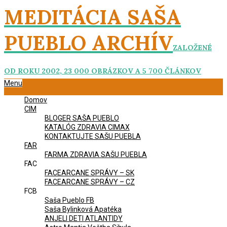
Skip
MEDITÁCIA SAŠA
to
content
PUEBLO ARCHÍV
ZALOŽENÉ
OD ROKU 2002, 23 000 OBRÁZKOV A 5 700 ČLÁNKOV
Primary
Menu
Navigation
Domov
Menu
CIM
BLOGER SAŠA PUEBLO
KATALÓG ZDRAVIA CIMAX
KONTAKTUJTE SAŠU PUEBLA
FAR
FARMA ZDRAVIA SAŠU PUEBLA
FAC
FACEARCANE SPRÁVY – SK
FACEARCANE SPRÁVY – CZ
FCB
Saša Pueblo FB
Saša Bylinková Apatéka
ANJELI DETI ATLANTIDY