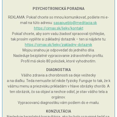
PSYCHOTRONICKÁ PORADNA
REKLAMA: Pokiaľ chcete so mnou komunikovať, pošlete mi e-
mail na túto adresu:
sasapueblo@meditacia.sk
https://cimax.sk/lieky/kontakt
Pokiaľ chcete, aby som vašu žiadosť spracoval rýchlejšie,
tak prosím vyplňte si základný dotazník – ten si nájdete tu:
https://cimax.sk/lieky/zakladny-dotaznik
Mojou snahou je odpovedať do jedného dňa.
Nasleduje bezplatné vypracovanie zdravotného profilu.
Profil má okolo 80 položiek, ktoré vyhodnotím.
DIAGNOSTIKA
Vášho zdravia a chorobnosti sa deje veštecky
a na diaľku. Teda nemusíte ísť nikde fyzicky. Funguje to tak, že k
vášmu menu a priezvisku prikladám v hlave obrázky chorôb. A
ten obrázok, čo sa objaví a nechce odísť, je stav vášho tela a
orgánov.
Vypracovanú diagnostiku vám pošlem do e-mailu.
KONZULTÁCIA
Nasleduje bezplatná konzultácia, ako by bolo rozumné liečiť sa.