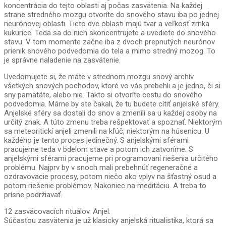
koncentrácia do tejto oblasti aj počas zasvätenia. Na každej
strane stredného mozgu otvoríte do snového stavu iba po jednej
neurónovej oblasti. Tieto dve oblasti majú tvar a veľkosť zrnka
kukurice. Teda sa do nich skoncentrujete a uvediete do snového
stavu. V tom momente začne iba z dvoch prepnutých neurónov
prienik snového podvedomia do tela a mimo stredný mozog. To
je správne naladenie na zasvätenie.
Uvedomujete si, že máte v strednom mozgu snový archív
všetkých snových pochodov, ktoré vo vás prebehli a je jedno, či si
sny pamätáte, alebo nie. Takto si otvoríte cestu do snového
podvedomia. Márne by ste čakali, že tu budete cítiť anjelské sféry.
Anjelské sféry sa dostali do snov a zmenili sa u každej osoby na
určitý znak. A túto zmenu treba rešpektovať a spoznať. Niektorým
sa meteoritickí anjeli zmenili na kľúč, niektorým na húsenicu. U
každého je tento proces jedinečný. S anjelskými sférami
pracujeme teda v bdelom stave a potom ich zatvoríme. S
anjelskými sférami pracujeme pri programovaní riešenia určitého
problému. Najprv by v snoch mali prebehnúť regeneračné a
ozdravovacie procesy, potom niečo ako vplyv na šťastný osud a
potom riešenie problémov. Nakoniec na meditáciu. A treba to
prísne podržiavať.
12 zasväcovacích rituálov. Anjel.
Súčasťou zasvätenia je už klasicky anjelská ritualistika, ktorá sa