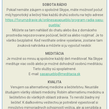
SOBOTA RÁDIO
Pokiaľ nemáte záujem o spoločné Skype, máte možnosť počuť
môj hypnotický a liečivý hlas každú druhú sobotu na tejto adrese:
https://forumzdravie.sk/onlinesasapueblo/program-radia-sasu-
puebla/
Môžete sa tam nahlásiť do chatu alebo iba z domáceho
prostredia nepozorovane počúvať, liečiť sa alebo rozjímať. Je to
všetko bezplatné. Keď nestíhate online vysielanie, zostane tam
zvuková nahrávka a môžete si ju vypočuť neskôr.
MEDITÁCIA
Je možné so mnou aj spoločne každý deň meditovať. Na Skype
medituje viac osôb alebo je možné dohodnúť osobnú meditáciu.
Tieto služby sú spoplatnené.
E-mail:
sasapueblo@meditacia.sk
KVALITA
Venujem sa alternatívnej medicíne a liečiteľstvu. Neustále
študujem všetky oblasti medicíny. Robím alternatívnu medicínu a
liečiteľstvo do všetkých oblastí zdravia. To nerobí žiadny iný
liečiteľ. K diaľkovému veštectvu je potrebné vypestovať si
množstvo mimoriadnych schopností veštca, ale aj senzibila a