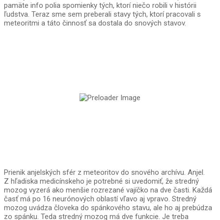
pamäte info polia spomienky tých, ktorí niečo robili v histórii
ľudstva. Teraz sme sem preberali stavy tých, ktorí pracovali s
meteoritmi a táto činnosť sa dostala do snových stavov.
Prienik anjelských sfér z meteoritov do snového archívu. Anjel.
Z hľadiska medicínskeho je potrebné si uvedomiť, že stredný
mozog vyzerá ako menšie rozrezané vajíčko na dve časti. Každá
časť má po 16 neurónových oblastí vľavo aj vpravo. Stredný
mozog uvádza človeka do spánkového stavu, ale ho aj prebúdza
zo spánku. Teda stredný mozog má dve funkcie. Je treba