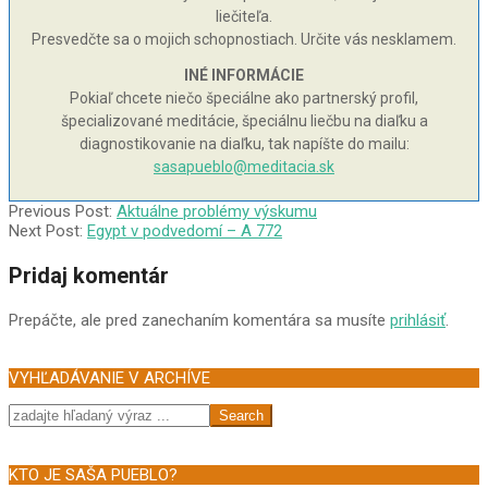
liečiteľa.
Presvedčte sa o mojich schopnostiach. Určite vás nesklamem.
INÉ INFORMÁCIE
Pokiaľ chcete niečo špeciálne ako partnerský profil,
špecializované meditácie, špeciálnu liečbu na diaľku a
diagnostikovanie na diaľku, tak napíšte do mailu:
sasapueblo@meditacia.sk
2006-
Previous Post:
Aktuálne problémy výskumu
08-
Next Post:
Egypt v podvedomí – A 772
21
Pridaj komentár
Prepáčte, ale pred zanechaním komentára sa musíte
prihlásiť
.
VYHĽADÁVANIE V ARCHÍVE
Search
KTO JE SAŠA PUEBLO?