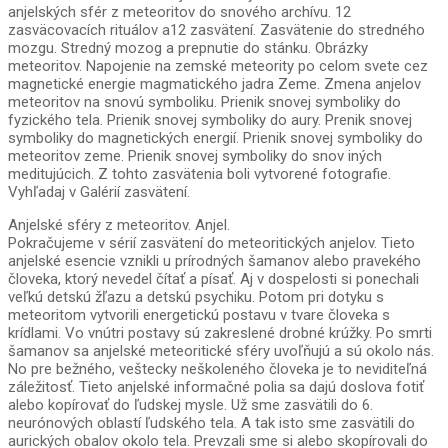
anjelských sfér z meteoritov do snového archívu. 12
zasväcovacích rituálov a12 zasvätení. Zasvätenie do stredného
mozgu. Stredný mozog a prepnutie do stánku. Obrázky
meteoritov. Napojenie na zemské meteority po celom svete cez
magnetické energie magmatického jadra Zeme. Zmena anjelov
meteoritov na snovú symboliku. Prienik snovej symboliky do
fyzického tela. Prienik snovej symboliky do aury. Prenik snovej
symboliky do magnetických energií. Prienik snovej symboliky do
meteoritov zeme. Prienik snovej symboliky do snov iných
meditujúcich. Z tohto zasvätenia boli vytvorené fotografie.
Vyhľadaj v Galérií zasvätení.
Anjelské sféry z meteoritov. Anjel.
Pokračujeme v sérií zasvätení do meteoritických anjelov. Tieto
anjelské esencie vznikli u prírodných šamanov alebo pravekého
človeka, ktorý nevedel čítať a písať. Aj v dospelosti si ponechali
veľkú detskú žľazu a detskú psychiku. Potom pri dotyku s
meteoritom vytvorili energetickú postavu v tvare človeka s
krídlami. Vo vnútri postavy sú zakreslené drobné krúžky. Po smrti
šamanov sa anjelské meteoritické sféry uvoľňujú a sú okolo nás.
No pre bežného, veštecky neškoleného človeka je to neviditeľná
záležitosť. Tieto anjelské informačné polia sa dajú doslova fotiť
alebo kopírovať do ľudskej mysle. Už sme zasvätili do 6.
neurónových oblastí ľudského tela. A tak isto sme zasvätili do
aurických obalov okolo tela. Prevzali sme si alebo skopírovali do