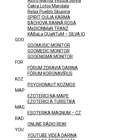
Astro Mantia Veštba Sibyla
Čakra Lotos Mandala
Relax Pueblo Skupina
SPIRIT OUIJA KARMA
BACHOVA RANNÁ ROSA
MeDICINMaN TRANZ
KABaLa QUaNTuM – SILVA IQ
GOO
GOOMUSIC MONITOR
GOOMEDIC MONITOR
GOOENIGMA MONITOR
FOR
FÓRUM ZDRAVIA DARINA
FÓRUM KORONAVÍRUS
KOZ
PSYCHONAUT KOZMOS
MAP
EZOTERICI NA MAPE
EZOTERICI A TURISTIKA
MAG
ESOTERIKA MAGNUM – CZ
RAD
ONLINE RÁDIO REIKI
YOU
YOUTUBE VIDEÁ DARINA