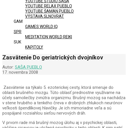
YOUTUBE ŠTÚDIO SAŠA
YOUTUBE RELAX PUEBLO
YOUTUBE ŠAMAN PUEBLO
VÝSTAVA SLNOVRAT
GAM
GAMES WORLD IQ
SPR
MEDITATION WORLD REIKI
SUK
KAPITOLY
Zasvätenie Do geriatrických dvojníkov
Autor:
SAŠA PUEBLO
17. novembra 2008
Zasvätenie sa týkalo 5. ezoterickej cesty, ktorá smeruje do
oblasti brušného mozgu. Túto oblasť prednostne využívame na
účely samoliečby zvnútra organizmu. Brušný mozog sa nachádza
v stene hrubého a tenkého čreva v drobných zhlukoch neurónov
veľkosti špendlíkovej hlavičky. Je ich mimoriadne veľa a sú
pospájané rozsiahlou sieťou nervových dráh.
V prvom rade má brušný mozog úlohu aj v psychickej oblasti,
väčšina cicavcov je uložená psychicky v tejto oblasti. K nim patrí