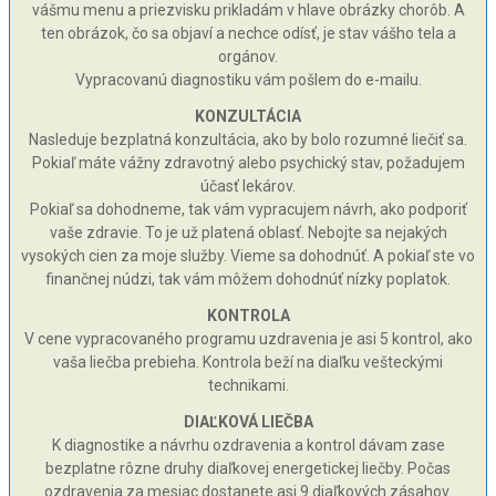
vášmu menu a priezvisku prikladám v hlave obrázky chorôb. A
ten obrázok, čo sa objaví a nechce odísť, je stav vášho tela a
orgánov.
Vypracovanú diagnostiku vám pošlem do e-mailu.
KONZULTÁCIA
Nasleduje bezplatná konzultácia, ako by bolo rozumné liečiť sa.
Pokiaľ máte vážny zdravotný alebo psychický stav, požadujem
účasť lekárov.
Pokiaľ sa dohodneme, tak vám vypracujem návrh, ako podporiť
vaše zdravie. To je už platená oblasť. Nebojte sa nejakých
vysokých cien za moje služby. Vieme sa dohodnúť. A pokiaľ ste vo
finančnej núdzi, tak vám môžem dohodnúť nízky poplatok.
KONTROLA
V cene vypracovaného programu uzdravenia je asi 5 kontrol, ako
vaša liečba prebieha. Kontrola beží na diaľku vešteckými
technikami.
DIAĽKOVÁ LIEČBA
K diagnostike a návrhu ozdravenia a kontrol dávam zase
bezplatne rôzne druhy diaľkovej energetickej liečby. Počas
ozdravenia za mesiac dostanete asi 9 diaľkových zásahov.