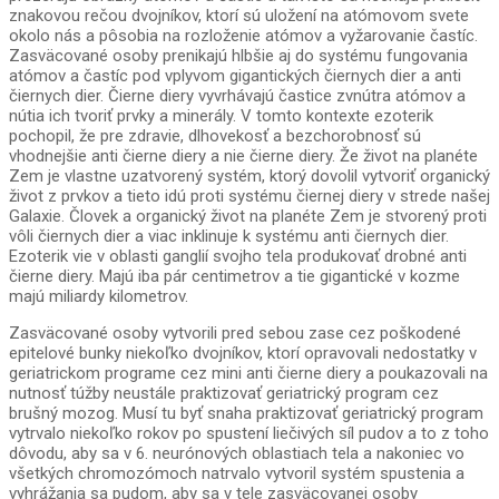
znakovou rečou dvojníkov, ktorí sú uložení na atómovom svete
okolo nás a pôsobia na rozloženie atómov a vyžarovanie častíc.
Zasväcované osoby prenikajú hlbšie aj do systému fungovania
atómov a častíc pod vplyvom gigantických čiernych dier a anti
čiernych dier. Čierne diery vyvrhávajú častice zvnútra atómov a
nútia ich tvoriť prvky a minerály. V tomto kontexte ezoterik
pochopil, že pre zdravie, dlhovekosť a bezchorobnosť sú
vhodnejšie anti čierne diery a nie čierne diery. Že život na planéte
Zem je vlastne uzatvorený systém, ktorý dovolil vytvoriť organický
život z prvkov a tieto idú proti systému čiernej diery v strede našej
Galaxie. Človek a organický život na planéte Zem je stvorený proti
vôli čiernych dier a viac inklinuje k systému anti čiernych dier.
Ezoterik vie v oblasti ganglií svojho tela produkovať drobné anti
čierne diery. Majú iba pár centimetrov a tie gigantické v kozme
majú miliardy kilometrov.
Zasväcované osoby vytvorili pred sebou zase cez poškodené
epitelové bunky niekoľko dvojníkov, ktorí opravovali nedostatky v
geriatrickom programe cez mini anti čierne diery a poukazovali na
nutnosť túžby neustále praktizovať geriatrický program cez
brušný mozog. Musí tu byť snaha praktizovať geriatrický program
vytrvalo niekoľko rokov po spustení liečivých síl pudov a to z toho
dôvodu, aby sa v 6. neurónových oblastiach tela a nakoniec vo
všetkých chromozómoch natrvalo vytvoril systém spustenia a
vyhrážania sa pudom, aby sa v tele zasväcovanej osoby