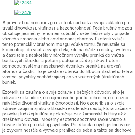
A práve v brušnom mozgu ezoterik nachádza svoju základňu pre
trvalú dlhovekosť, vitálnosť a bezchorobnosť. Teda brušný mozog
obsahuje jedinečný fenomén zobudiť v sebe liečivé sily v prípade
vážneho zranenia alebo smrtonosnej choroby. Ezoterik vytušil
tento potenciál v brušnom mozgu vďaka tomu, že neustále sa
koncentruje do vnútra svojho tela, kde nachádza orgány, systémy
a časti tela a neskoršie v náročnom výcviku preniká do vnútra
bunkových štruktúr a potom postupne až do prvkov. Potom
pomocou systému nasekaných dvojníkov preniká na úroveň
atómov a častíc. To je cesta ezoterika do hlbočín vlastného tela a
vlastnej psychiky nachádzajúcej sa vo vnútorných štruktúrach
buniek.
Ezoterik sa zaujíma o svoje zdravie z bežných dôvodov ako je
udržanie si kondície, čo najmenšieho počtu ochorení, čo možno
najväčšej životnej vitality a činorodosti. No ezoterik sa o svoje
zdravie zaujíma aj ako o klasickú ezoterickú cestu, ktorá začína v
pravekej ľudskej kultúre a pokračuje cez šamanské kultúry až k
dnešnému človeku. Moderný ezoterik spoznáva svoje vnútro a
hlavne doňho preniká aj psychicky. Pre štandardných jedincov nie
je zvykom nestále a vytrvalo prenikať do seba a takto sa duchove