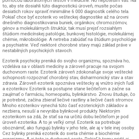
pomocou laboratórnych testov v medicíne. No nepoteším vás. Na
to, aby ste dosiahli túto diagnostickú úroveň, musíte počas
desiatich rokov spraviť minimálne 6 000 diagnostík celého tela.
Pokiaľ chce byť ezoterik vo vešteckej diagnostike až na úrovni
dnešného diagnostikovania buniek, orgánikov, chromozómov,
génov a molekulárnych štruktúr, tak musí prejsť rozsiahlym
štúdiom medicínskej patológie, bunkovej histológie, molekulárnej
chémie, mikrobiológie. A netreba zabúdať na štúdium psychológie
a psychiatrie. Veď niektoré chorobné stavy majú základ práve v
nestabilných psychických stavoch.
Ezoterik psychicky preniká do svojho organizmu, spoznáva ho,
vzdeláva sa v oblasti medicíny a zároveň pracuje na svojom
duchovnom raste. Ezoterik zároveň zdokonaľuje svoje veštecké
schopnosti rozpoznať chorobný stav, disharmonický stav a stav
zdravia. Zároveň ezoterik spoznáva veštecky aj vnútro iných ľudí
a ezoterikov. Ezoterik sa postupne stane liečiteľom a začne sa
zaujímať o farmáciu, homeopatiu, bylinkárstvo. Znovu študuje, čo
je potrebné, začína zbierať liečivé rastliny a liečivé časti stromov.
Mnoho ezoterikov vynechá túto časť ezoterických základov a
nezbiera, nesuší a nevyrába bylinkové produkty. Niektorým
ezoterikom sa zdá, že stať sa na určitú dobu liečiteľom je pod
úroveň ezoterika. A to je veľký omyl. Ezoterik sa potrebuje
oboznámiť, ako fungujú bylinky v jeho tele, ale aj v tele inej osoby.
Cez bylinky preniká ezoterik do sveta chémie a biochémie