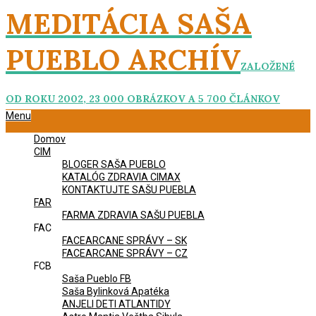
Skip
MEDITÁCIA SAŠA
to
content
PUEBLO ARCHÍV
ZALOŽENÉ
OD ROKU 2002, 23 000 OBRÁZKOV A 5 700 ČLÁNKOV
Primary
Menu
Navigation
Domov
Menu
CIM
BLOGER SAŠA PUEBLO
KATALÓG ZDRAVIA CIMAX
KONTAKTUJTE SAŠU PUEBLA
FAR
FARMA ZDRAVIA SAŠU PUEBLA
FAC
FACEARCANE SPRÁVY – SK
FACEARCANE SPRÁVY – CZ
FCB
Saša Pueblo FB
Saša Bylinková Apatéka
ANJELI DETI ATLANTIDY