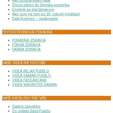
Ako programujem Reiki
Znovu píšem do Denníka ezoterika
Ezoterik sa stal blogerom
Ako som na tom po 20. rokoch meditácií
Reiki Kozmos – opakovanie
PSYCHOTRONICKÁ PORADŇA
PORADŇA ZDRAVIA
FÓRUM ZDRAVIA
FARMA ZDRAVIA
NAŠE VIDEA NA YOUTUBE
VIDEA RELAX PUEBLO
VIDEA SAMAN PUEBLO
VIDEA FACEARCANE
VIDEA WIKIWIITER DARINA
NAŠE KATALÓGY PRE VÁS
Galéria zasvätení
Čo ovláda Saša Pueblo