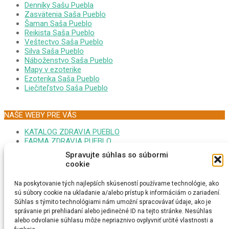
Denníky Sašu Puebla
Zasvätenia Saša Pueblo
Šaman Saša Pueblo
Reikista Saša Pueblo
Veštectvo Saša Pueblo
Silva Saša Pueblo
Náboženstvo Saša Pueblo
Mapy v ezoterike
Ezoterika Saša Pueblo
Liečiteľstvo Saša Pueblo
NAŠE WEBY PRE VÁS
KATALOG ZDRAVIA PUEBLO
FARMA ZDRAVIA PUEBLO
FORUM EZOTERIKA DARINA
Spravujte súhlas so súbormi
MONITOR GOOPLEX SASA
cookie
FORUM ZDRAVIA DARINA
PSYCHONAUTIKA KRISTINA
Na poskytovanie tých najlepších skúseností používame technológie, ako
MEDITÁCIA SAŠA PUEBLO
sú súbory cookie na ukladanie a/alebo prístup k informáciám o zariadení.
EZOTERICI NA MAPE
Súhlas s týmito technológiami nám umožní spracovávať údaje, ako je
MEDITAČNÁ TURISTIKA
správanie pri prehliadaní alebo jedinečné ID na tejto stránke. Nesúhlas
ESOTERIKA MAGNUM CZ
alebo odvolanie súhlasu môže nepriaznivo ovplyvniť určité vlastnosti a
ONLINE RADIO REIKI