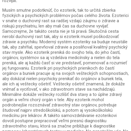
rozvíjať.
Musím smutne podotknúť, čo ezoterik, tak to určitá zbierka
fyzických a psychických problémov počas celého života. Ezoterici
v snahe o duchovný rast sa radšej vzdajú záujmu o zdravie a
riskujú psychiatriu, len aby mali čas sa duchovne vyvíjať.
Samozrejme, že takáto cesta nie je tá pravá. Skutočná cesta
nerobí duchovný rast tak, aby si ezoterik musel poškodzovať
zdravie a psychiku. Moderný systém ezoteriky sa buduje neustále
tak, aby zahŕňal, spevňoval zdravie a posilňoval kvalitný psychický
stav mysle. Ako ezoterik preniká do svojho tela, do jeho častí,
orgánov, systémov sa aj vzdeláva medicínsky a nielen do tela
preniká, ale aj každú časť si vie predstaviť, pomenovať a rozumieť
jej fungovaniu. Ezoterik pri psychických prienikoch do častí
orgánov a buniek pracuje aj na svojich vešteckých schopnostiach,
aby dokázal nielen psychicky prenikať do orgánov a buniek tela,
ale ich aj veštecky ošetriť. Veštecky ošetriť znamená, že dokáže
vnímať a vyciťovať, v ako zdravotnom stave sa nachádzajú.
Minimálne dokáže veštecky rozlíšiť dva stavy a to úplne zdravý
orgán a veľmi chorý orgán v tele. Aby ezoterik mohol
podrobnejšie rozoznávať zdravotný stav orgánov, potrebuje
študovať najprv stredoškolskú, a potom aj vysokoškolskú
medicínu pre lekárov. A takéto samovzdelávanie ezoterikovi
dovolí postupne prepracovať veľmi presnú diagnostiku
zdravotného stavu, ktorá sa značne približuje k diagnostike