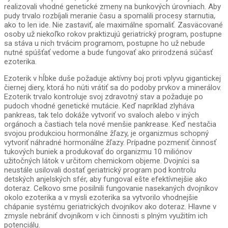
realizovali vhodné genetické zmeny na bunkových úrovniach. Aby
pudy trvalo rozbíjali meranie času a spomalili procesy starnutia,
ako to len ide. Nie zastaviť, ale maximálne spomaliť. Zasväcované
osoby už niekoľko rokov praktizujú geriatrický program, postupne
sa stáva u nich trvácim programom, postupne ho už nebude
nutné spúšťať vedome a bude fungovať ako prirodzená súčasť
ezoterika.
Ezoterik v hĺbke duše požaduje aktívny boj proti vplyvu gigantickej
čiernej diery, ktorá ho núti vrátiť sa do podoby prvkov a minerálov.
Ezoterik trvalo kontroluje svoj zdravotný stav a požaduje po
pudoch vhodné genetické mutácie. Keď napríklad zlyháva
pankreas, tak telo dokáže vytvoriť vo svaloch alebo v iných
orgánoch a častiach tela nové menšie pankrease. Keď nestačia
svojou produkciou hormonálne žľazy, je organizmus schopný
vytvoriť náhradné hormonálne žľazy. Prípadne pozmeniť činnosť
tukových buniek a produkovať do organizmu 10 miliónov
užitočných látok v určitom chemickom objeme. Dvojníci sa
neustále usilovali dostať geriatrický program pod kontrolu
detských anjelských sfér, aby fungoval ešte efektívnejšie ako
doteraz. Celkovo sme posilnili fungovanie nasekaných dvojníkov
okolo ezoterika a v mysli ezoterika sa vytvorilo vhodnejšie
chápanie systému geriatrických dvojníkov ako doteraz. Hlavne v
zmysle nebrániť dvojníkom v ich činnosti s plným využitím ich
potenciálu.