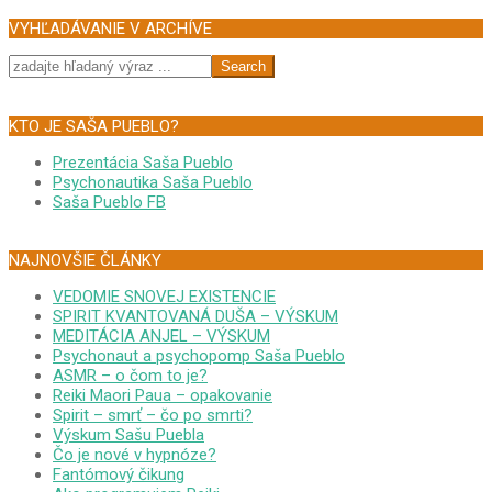
VYHĽADÁVANIE V ARCHÍVE
Search
KTO JE SAŠA PUEBLO?
Prezentácia Saša Pueblo
Psychonautika Saša Pueblo
Saša Pueblo FB
NAJNOVŠIE ČLÁNKY
VEDOMIE SNOVEJ EXISTENCIE
SPIRIT KVANTOVANÁ DUŠA – VÝSKUM
MEDITÁCIA ANJEL – VÝSKUM
Psychonaut a psychopomp Saša Pueblo
ASMR – o čom to je?
Reiki Maori Paua – opakovanie
Spirit – smrť – čo po smrti?
Výskum Sašu Puebla
Čo je nové v hypnóze?
Fantómový čikung