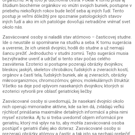
organizmu. A aj toto je duchovná cesta. Pokiaľ k tomu pridá aj
štúdium biochémie orgánikov vo vnútri svojich buniek, postupne v
priebehu niekoľkých rokov bude liečiť seba aj iných ľudí. Tento
postup je veľmi dôležitý pre spoznanie patologických stavov
iných ľudí a ako im ich patológie dovoľujú netradične vnímať svet
okolo nás.
Zasväcované osoby si naladili stav atómovo – časticovej studne.
Ide o neustále si spomínanie na studňu a seba. K tomu sugerácia
a uverenie, že ich uniesli dvojníci, hodili do studne a už nemajú
šancu prežiť. Jednoducho v studni zomrú. Tejto sugerácii musia
bezvýhradne uveriť a udržať si tento stav počas celého
zasvätenia. Ezoterici si postupne pozerajú obrázky dvojníkov,
bleskov, jaskýň, skeletov chrobákov, ľudských a zvieracích kostí,
orgánov a častí tela, ľudských buniek, ale aj zvieracích, obrázky
mikroorganizmov, chromozómov, génov, molekulárnych štruktúr.
Všetko sa deje pod vplyvom nasekaných dvojníkov, ktorých si
ezoterici vytvorili pre oblasť geriatrickej liečby.
Zasväcované osoby si uvedomujú, že nasekaní dvojníci okolo
nich operujú mimoriadne aktívne, kde sa len dá, zvládajú veľkú
rýchlosť prinášania maximálne detailných informácií a plnia nimi
myseľ ezoterika. Aj tu si treba uvedomiť objem informácií pre
geriatriu, ktorý má vplyv na to, aby mohla zasväcovaná osoba
postúpiť v geriatrii ďalej ako doteraz. Zasväcované osoby si
prezerajú obrázky atómov a častíc a tak isto sa nechajú preliečiť