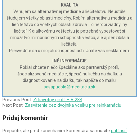
KVALITA
Venujem sa alternatívnej medicíne a liečiteľstvu. Neustále
študujem všetky oblasti medicíny. Robím alternatívnu medicínu a
liečiteľstvo do všetkých oblastí zdravia. To nerobí žiadny iný
liečiteľ. K diaľkovému veštectvu je potrebné vypestovať si
množstvo mimoriadnych schopností veštca, ale aj senzibila a
liečiteľa.
Presvedčte sa o mojich schopnostiach. Určite vás nesklamem.
INÉ INFORMÁCIE
Pokiaľ chcete niečo špeciálne ako partnerský profil,
špecializované meditácie, špeciálnu liečbu na diaľku a
diagnostikovanie na diaľku, tak napíšte do mailu:
sasapueblo@meditacia.sk
2008-
Previous Post:
Zdravotný profil – B 284
11-
Next Post:
Zasvätenie cez dvojníka vcelku pre reinkarnáciu
17
Pridaj komentár
Prepáčte, ale pred zanechaním komentára sa musíte
prihlásiť
.