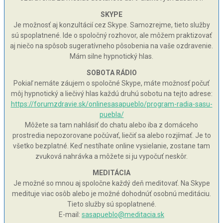
SKYPE
Je možnosť aj konzultácií cez Skype. Samozrejme, tieto služby
sú spoplatnené. Ide o spoločný rozhovor, ale môžem praktizovať
aj niečo na spôsob sugeratívneho pôsobenia na vaše ozdravenie.
Mám silne hypnotický hlas.
SOBOTA RÁDIO
Pokiaľ nemáte záujem o spoločné Skype, máte možnosť počuť
môj hypnotický a liečivý hlas každú druhú sobotu na tejto adrese:
https://forumzdravie.sk/onlinesasapueblo/program-radia-sasu-
puebla/
Môžete sa tam nahlásiť do chatu alebo iba z domáceho
prostredia nepozorovane počúvať, liečiť sa alebo rozjímať. Je to
všetko bezplatné. Keď nestíhate online vysielanie, zostane tam
zvuková nahrávka a môžete si ju vypočuť neskôr.
MEDITÁCIA
Je možné so mnou aj spoločne každý deň meditovať. Na Skype
medituje viac osôb alebo je možné dohodnúť osobnú meditáciu.
Tieto služby sú spoplatnené.
E-mail:
sasapueblo@meditacia.sk