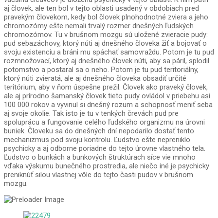
aj človek, ale ten bol v tejto oblasti usadený v obdobiach pred
pravekým človekom, kedy bol človek plnohodnotné zviera a jeho
chromozómy ešte nemali trvalý rozmer dnešných ľudských
chromozómov. Tu v brušnom mozgu sú uložené zvieracie pudy:
pud sebazáchovy, ktorý núti aj dnešného človeka žiť a bojovať o
svoju existenciu a bráni mu spáchať samovraždu. Potom je tu pud
rozmnožovací, ktorý aj dnešného človek núti, aby sa páril, splodil
potomstvo a postaral sa o neho. Potom je tu pud teritoriálny,
ktorý núti zvieratá, ale aj dnešného človeka obsadiť určité
teritórium, aby v ňom úspešne prežil. Človek ako praveký človek,
ale aj prírodno šamanský človek tieto pudy ovládol v priebehu asi
100 000 rokov a vyvinul si dnešný rozum a schopnosť meniť seba
aj svoje okolie. Tak isto je tu v tenkých črevách pud pre
spoluprácu a fungovanie celého ľudského organizmu na úrovni
buniek. Človeku sa do dnešných dní nepodarilo dostať tento
mechanizmus pod svoju kontrolu. Ľudstvo ešte nepreniklo
psychicky a aj odborne poriadne do tejto úrovne vlastného tela.
Ľudstvo o bunkách a bunkových štruktúrach síce vie mnoho
vďaka výskumu bunečného prostredia, ale niečo iné je psychicky
preniknúť silou vlastnej vôle do tejto časti pudov v brušnom
mozgu.