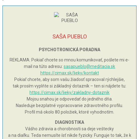
SAŠA PUEBLO
PSYCHOTRONICKÁ PORADNA
REKLAMA: Pokiaľ chcete so mnou komunikovať, pošlete mi e-
mail na túto adresu:
sasapueblo@meditacia.sk
https://cimax.sk/lieky/kontakt
Pokiaľ chcete, aby som vašu žiadosť spracoval rýchlejšie,
tak prosím vyplňte si základný dotazník – ten si nájdete tu:
https://cimax.sk/lieky/zakladny-dotaznik
Mojou snahou je odpovedať do jedného dňa.
Nasleduje bezplatné vypracovanie zdravotného profilu.
Profil má okolo 80 položiek, ktoré vyhodnotím.
DIAGNOSTIKA
Vášho zdravia a chorobnosti sa deje veštecky
a na diaľku. Teda nemusíte ísť nikde fyzicky. Funguje to tak, že k