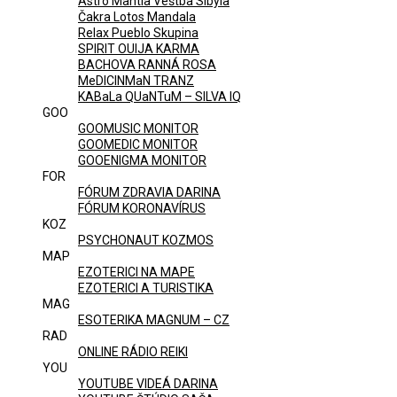
Astro Mantia Veštba Sibyla
Čakra Lotos Mandala
Relax Pueblo Skupina
SPIRIT OUIJA KARMA
BACHOVA RANNÁ ROSA
MeDICINMaN TRANZ
KABaLa QUaNTuM – SILVA IQ
GOO
GOOMUSIC MONITOR
GOOMEDIC MONITOR
GOOENIGMA MONITOR
FOR
FÓRUM ZDRAVIA DARINA
FÓRUM KORONAVÍRUS
KOZ
PSYCHONAUT KOZMOS
MAP
EZOTERICI NA MAPE
EZOTERICI A TURISTIKA
MAG
ESOTERIKA MAGNUM – CZ
RAD
ONLINE RÁDIO REIKI
YOU
YOUTUBE VIDEÁ DARINA