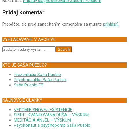
02-
Next Post:
Prípady diagnostikované Sašom Pueblom
24
Pridaj komentár
Prepáčte, ale pred zanechaním komentára sa musíte
prihlásiť
.
VYHĽADÁVANIE V ARCHÍVE
Search
KTO JE SAŠA PUEBLO?
Prezentácia Saša Pueblo
Psychonautika Saša Pueblo
Saša Pueblo FB
NAJNOVŠIE ČLÁNKY
VEDOMIE SNOVEJ EXISTENCIE
SPIRIT KVANTOVANÁ DUŠA – VÝSKUM
MEDITÁCIA ANJEL – VÝSKUM
Psychonaut a psychopomp Saša Pueblo