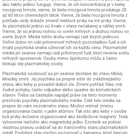
ako takíto jedinci fungujú. Vieme, že ich koncentrácia je v bielej
mozgovej hmote, vieme, že biela mozgová hmota produkuje 20
až 60 litrov chemických látok. Vieme, že biela mozgová hmota z
pohľadu vedy dokáže zmeniť niektoré prvky na iné prvky. Vieme,
že plazmatickí jedinci sú trvale v stave nečakanej a náhlej smrti.
Vieme, že sú jednou nohou vo svete mŕtvych a druhou nohou vo
svete živých. Médiá tohto druhu nemajú radi živých jedincov.
Veľmi dobre im robí prítomnosť mŕtvych pozostatkov ľudí a ich
trvalá psychická snaha oživovať ich za každú cenu. Plazmatické
médiá pri seanse nemajú radi prítomnosť ľudí, ktorí neveria svetu
mŕtvych spomienok. Osoby mimo špiritizmu môžu a často
blokujú sily plazmatickej osoby.
Plazmatická osobnosť sa pri seanse dostane do stavu hlbšej
klinickej smrti. Jej psychika sa prepne ešte do zvláštnejšieho
stavu, ako keby ju posadol diabol zla. Zmení pohľad, hlas, má
čudné pohyby, často odpadne alebo upadne do kómatických
stavov. Treba sa častejšie napájať práve na tieto momenty
prechodu psychiky plazmatického média. Celé telo média sa
prepne do nám neznámeho stavu. Možno vnímať zmenu
organizovania častíc v jadre atómov. Tak isto ako keby v osobe
boli prvky dočasne organizované ako šesťpólové magnety. Teda
vytvorenie niečoho ako magnetický ježko. Ezoterik sa pokúsi
vlastnou praxou uvádzať sa do tranzového stavu plazmatických
médií. Podobný stav možno pozorovať u šamanov, ktorí tancujú