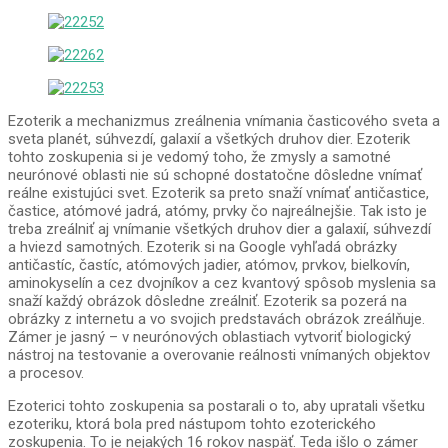
Ezoterik a mechanizmus zreálnenia vnímania časticového sveta a
sveta planét, súhvezdí, galaxií a všetkých druhov dier. Ezoterik
tohto zoskupenia si je vedomý toho, že zmysly a samotné
neurónové oblasti nie sú schopné dostatočne dôsledne vnímať
reálne existujúci svet. Ezoterik sa preto snaží vnímať antičastice,
častice, atómové jadrá, atómy, prvky čo najreálnejšie. Tak isto je
treba zreálniť aj vnímanie všetkých druhov dier a galaxií, súhvezdí
a hviezd samotných. Ezoterik si na Google vyhľadá obrázky
antičastíc, častíc, atómových jadier, atómov, prvkov, bielkovín,
aminokyselín a cez dvojníkov a cez kvantový spôsob myslenia sa
snaží každý obrázok dôsledne zreálniť. Ezoterik sa pozerá na
obrázky z internetu a vo svojich predstavách obrázok zreálňuje.
Zámer je jasný – v neurónových oblastiach vytvoriť biologický
nástroj na testovanie a overovanie reálnosti vnímaných objektov
a procesov.
Ezoterici tohto zoskupenia sa postarali o to, aby upratali všetku
ezoteriku, ktorá bola pred nástupom tohto ezoterického
zoskupenia. To je nejakých 16 rokov naspäť. Teda išlo o zámer