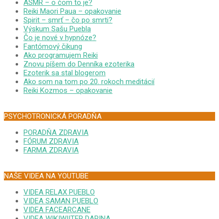
ASMR – o čom to je?
Reiki Maori Paua – opakovanie
Spirit – smrť – čo po smrti?
Výskum Sašu Puebla
Čo je nové v hypnóze?
Fantómový čikung
Ako programujem Reiki
Znovu píšem do Denníka ezoterika
Ezoterik sa stal blogerom
Ako som na tom po 20. rokoch meditácií
Reiki Kozmos – opakovanie
PSYCHOTRONICKÁ PORADŇA
PORADŇA ZDRAVIA
FÓRUM ZDRAVIA
FARMA ZDRAVIA
NAŠE VIDEA NA YOUTUBE
VIDEA RELAX PUEBLO
VIDEA SAMAN PUEBLO
VIDEA FACEARCANE
VIDEA WIKIWIITER DARINA