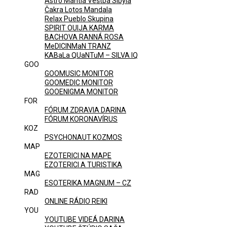
Astro Mantia Veštba Sibyla
Čakra Lotos Mandala
Relax Pueblo Skupina
SPIRIT OUIJA KARMA
BACHOVA RANNÁ ROSA
MeDICINMaN TRANZ
KABaLa QUaNTuM – SILVA IQ
GOO
GOOMUSIC MONITOR
GOOMEDIC MONITOR
GOOENIGMA MONITOR
FOR
FÓRUM ZDRAVIA DARINA
FÓRUM KORONAVÍRUS
KOZ
PSYCHONAUT KOZMOS
MAP
EZOTERICI NA MAPE
EZOTERICI A TURISTIKA
MAG
ESOTERIKA MAGNUM – CZ
RAD
ONLINE RÁDIO REIKI
YOU
YOUTUBE VIDEÁ DARINA