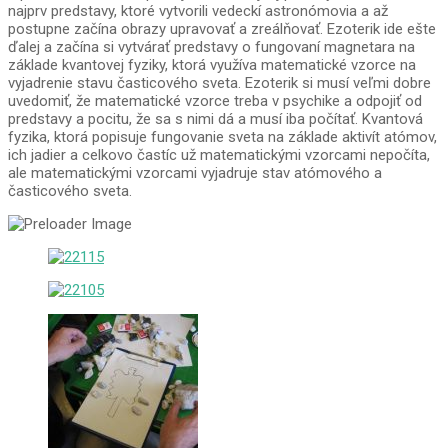
najprv predstavy, ktoré vytvorili vedeckí astronómovia a až
postupne začína obrazy upravovať a zreálňovať. Ezoterik ide ešte
ďalej a začína si vytvárať predstavy o fungovaní magnetara na
základe kvantovej fyziky, ktorá využíva matematické vzorce na
vyjadrenie stavu časticového sveta. Ezoterik si musí veľmi dobre
uvedomiť, že matematické vzorce treba v psychike a odpojiť od
predstavy a pocitu, že sa s nimi dá a musí iba počítať. Kvantová
fyzika, ktorá popisuje fungovanie sveta na základe aktivít atómov,
ich jadier a celkovo častíc už matematickými vzorcami nepočíta,
ale matematickými vzorcami vyjadruje stav atómového a
časticového sveta.