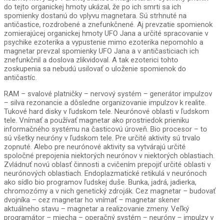
do tejto organickej hmoty ukázal, že po ich smrti sa ich
spomienky dostanú do vplyvu magnetara. Sú strhnuté na
antičastice, rozdrobené a znefunkčnené. Aj prevzatie spomienok
zomierajúcej organickej hmoty UFO Jana a určité spracovanie v
psychike ezoterika a vypustenie mimo ezoterika nepomohlo a
magnetar prevzal spomienky UFO Jana a v antičasticiach ich
znefunkčnil a doslova zlikvidoval. A tak ezoterici tohto
zoskupenia sa nebudú usilovať o uloženie spomienok do
antičastíc.
RAM – svalové platničky – nervový systém – generátor impulzov
– silva rezonancie a dôsledne organizovanie impulzov k realite.
Tukové hard disky v ľudskom tele. Neurónové oblasti v ľudskom
tele. Vnímať a používať magnetar ako prostriedok prieniku
informačného systému na časticovú úroveň. Bio procesor – to
sú všetky neuróny v ľudskom tele. Pre určité aktivity sú trvalo
zopnuté. Alebo pre neurónové aktivity sa vytvárajú určité
spoločné prepojenia niektorých neurónov v niektorých oblastiach.
Zvládnuť novú oblasť činnosti a cvičením prepojiť určité oblasti v
neurónových oblastiach. Endoplazmatické retikulá v neurónoch
ako sídlo bio programov ľudskej duše. Bunka, jadrá, jadierka,
chromozómy a v nich genetický zdroják. Cez magnetar – budovať
dvojníka – cez magnetar ho vnímať – magnetar skener
aktuálneho stavu – magnetar a realizovanie zmeny. Veľký
programátor – miecha – operačný systém – neuróny – impulzy v