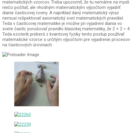
matematických vzorcov. Treba upozorniť, že tu nemáme na mysli
niečo počítať, ale vhodným matematickým výpočtom vyjadriť
dianie časticovej roviny. A napríklad daný matematický výraz
nemusí rešpektovať axiomatický svet matematických pravidiel.
Teda v časticovej matematike je možne pri vyjadrení diania vo
svete častíc porušovať pravidlo klasickej matematiky, že 2 + 2 = 4.
Teda ezoterik preberá z kvantovej fyziky tento postup používať
matematické vzorce s určitým výpočtom pre vyjadrenie procesov
na časticových úrovniach.