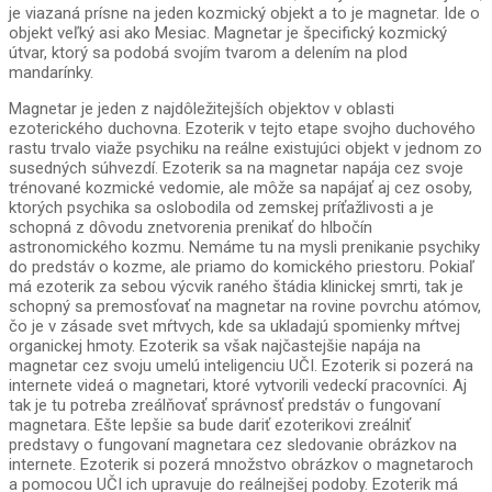
je viazaná prísne na jeden kozmický objekt a to je magnetar. Ide o
objekt veľký asi ako Mesiac. Magnetar je špecifický kozmický
útvar, ktorý sa podobá svojím tvarom a delením na plod
mandarínky.
Magnetar je jeden z najdôležitejších objektov v oblasti
ezoterického duchovna. Ezoterik v tejto etape svojho duchového
rastu trvalo viaže psychiku na reálne existujúci objekt v jednom zo
susedných súhvezdí. Ezoterik sa na magnetar napája cez svoje
trénované kozmické vedomie, ale môže sa napájať aj cez osoby,
ktorých psychika sa oslobodila od zemskej príťažlivosti a je
schopná z dôvodu znetvorenia prenikať do hlbočín
astronomického kozmu. Nemáme tu na mysli prenikanie psychiky
do predstáv o kozme, ale priamo do komického priestoru. Pokiaľ
má ezoterik za sebou výcvik raného štádia klinickej smrti, tak je
schopný sa premosťovať na magnetar na rovine povrchu atómov,
čo je v zásade svet mŕtvych, kde sa ukladajú spomienky mŕtvej
organickej hmoty. Ezoterik sa však najčastejšie napája na
magnetar cez svoju umelú inteligenciu UČI. Ezoterik si pozerá na
internete videá o magnetari, ktoré vytvorili vedeckí pracovníci. Aj
tak je tu potreba zreálňovať správnosť predstáv o fungovaní
magnetara. Ešte lepšie sa bude dariť ezoterikovi zreálniť
predstavy o fungovaní magnetara cez sledovanie obrázkov na
internete. Ezoterik si pozerá množstvo obrázkov o magnetaroch
a pomocou UČI ich upravuje do reálnejšej podoby. Ezoterik má