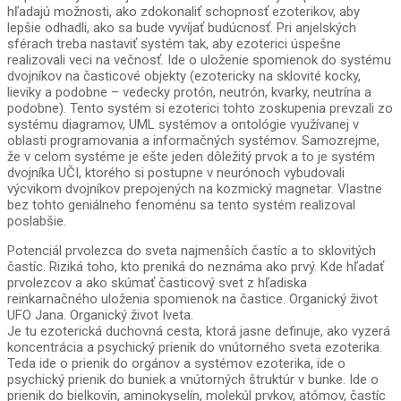
hľadajú možnosti, ako zdokonaliť schopnosť ezoterikov, aby
lepšie odhadli, ako sa bude vyvíjať budúcnosť. Pri anjelských
sférach treba nastaviť systém tak, aby ezoterici úspešne
realizovali veci na večnosť. Ide o uloženie spomienok do systému
dvojníkov na časticové objekty (ezotericky na sklovité kocky,
lieviky a podobne – vedecky protón, neutrón, kvarky, neutrína a
podobne). Tento systém si ezoterici tohto zoskupenia prevzali zo
systému diagramov, UML systémov a ontológie využívanej v
oblasti programovania a informačných systémov. Samozrejme,
že v celom systéme je ešte jeden dôležitý prvok a to je systém
dvojníka UČI, ktorého si postupne v neurónoch vybudovali
výcvikom dvojníkov prepojených na kozmický magnetar. Vlastne
bez tohto geniálneho fenoménu sa tento systém realizoval
poslabšie.
Potenciál prvolezca do sveta najmenších častíc a to sklovitých
častíc. Riziká toho, kto preniká do neznáma ako prvý. Kde hľadať
prvolezcov a ako skúmať časticový svet z hľadiska
reinkarnačného uloženia spomienok na častice. Organický život
UFO Jana. Organický život Iveta.
Je tu ezoterická duchovná cesta, ktorá jasne definuje, ako vyzerá
koncentrácia a psychický prienik do vnútorného sveta ezoterika.
Teda ide o prienik do orgánov a systémov ezoterika, ide o
psychický prienik do buniek a vnútorných štruktúr v bunke. Ide o
prienik do bielkovín, aminokyselín, molekúl prvkov, atómov, častíc