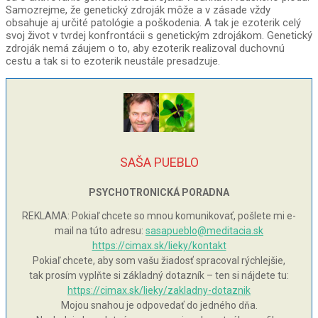
Samozrejme, že genetický zdroják môže a v zásade vždy
obsahuje aj určité patológie a poškodenia. A tak je ezoterik celý
svoj život v tvrdej konfrontácii s genetickým zdrojákom. Genetický
zdroják nemá záujem o to, aby ezoterik realizoval duchovnú
cestu a tak si to ezoterik neustále presadzuje.
SAŠA PUEBLO
PSYCHOTRONICKÁ PORADNA
REKLAMA: Pokiaľ chcete so mnou komunikovať, pošlete mi e-
mail na túto adresu:
sasapueblo@meditacia.sk
https://cimax.sk/lieky/kontakt
Pokiaľ chcete, aby som vašu žiadosť spracoval rýchlejšie,
tak prosím vyplňte si základný dotazník – ten si nájdete tu:
https://cimax.sk/lieky/zakladny-dotaznik
Mojou snahou je odpovedať do jedného dňa.