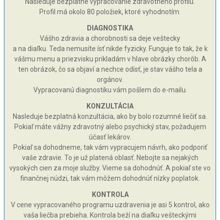
Nasleduje bezplatné vypracovanie zdravotného profilu.
Profil má okolo 80 položiek, ktoré vyhodnotím.
DIAGNOSTIKA
Vášho zdravia a chorobnosti sa deje veštecky
a na diaľku. Teda nemusíte ísť nikde fyzicky. Funguje to tak, že k
vášmu menu a priezvisku prikladám v hlave obrázky chorôb. A
ten obrázok, čo sa objaví a nechce odísť, je stav vášho tela a
orgánov.
Vypracovanú diagnostiku vám pošlem do e-mailu.
KONZULTÁCIA
Nasleduje bezplatná konzultácia, ako by bolo rozumné liečiť sa.
Pokiaľ máte vážny zdravotný alebo psychický stav, požadujem
účasť lekárov.
Pokiaľ sa dohodneme, tak vám vypracujem návrh, ako podporiť
vaše zdravie. To je už platená oblasť. Nebojte sa nejakých
vysokých cien za moje služby. Vieme sa dohodnúť. A pokiaľ ste vo
finančnej núdzi, tak vám môžem dohodnúť nízky poplatok.
KONTROLA
V cene vypracovaného programu uzdravenia je asi 5 kontrol, ako
vaša liečba prebieha. Kontrola beží na diaľku vešteckými