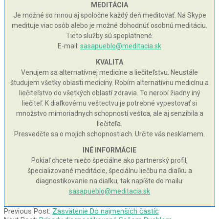
MEDITÁCIA
Je možné so mnou aj spoločne každý deň meditovať. Na Skype
medituje viac osôb alebo je možné dohodnúť osobnú meditáciu.
Tieto služby sú spoplatnené.
E-mail:
sasapueblo@meditacia.sk
KVALITA
Venujem sa alternatívnej medicíne a liečiteľstvu. Neustále
študujem všetky oblasti medicíny. Robím alternatívnu medicínu a
liečiteľstvo do všetkých oblastí zdravia. To nerobí žiadny iný
liečiteľ. K diaľkovému veštectvu je potrebné vypestovať si
množstvo mimoriadnych schopností veštca, ale aj senzibila a
liečiteľa.
Presvedčte sa o mojich schopnostiach. Určite vás nesklamem.
INÉ INFORMÁCIE
Pokiaľ chcete niečo špeciálne ako partnerský profil,
špecializované meditácie, špeciálnu liečbu na diaľku a
diagnostikovanie na diaľku, tak napíšte do mailu:
sasapueblo@meditacia.sk
2010-
Previous Post:
Zasvätenie Do najmenších častíc