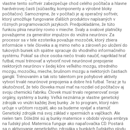
vlastne tento softvér zabezpečuje chod celého počítača a hlavne
hardvérovej časti (súčiastky, komponenty a výrobné bloky
počítačov). Samozrejme, že v počítači je aj operačný softvér,
ktorý umožňuje fungovanie ďalších produktov napísaných v
rôznych programovacích jazykoch. Predpokladáme, že túto
funkciu plnia neuróny rovno v mieche. Svaly a svalové platničky
považujeme za generátor impulzov do vnútra neurónov. Za
procesor sa v tele ezoterika považuje mozoček, ktorý zbiera
informácie v tele človeka a aj mimo neho a zároveň po uložení do
tukových buniek ich spätne spracuje do vhodného informačného
systému. Pokiaľ sa chce osoba niečo trvalo naučiť, napríklad hrať
futbal, musí trénovať a vytvoriť nové neurónové prepojenie
niektorých neurónov v šedej kôre veľkého mozgu, stredného
mozgu, mozočku, mieche, brušnom mozgu a niektorých častiach
ganglií. Trénovaním a tak isto talentom pre pohybové aktivity
vytvorí trvalé neurónové prepojenia a dobre hrá futbal. Teraz je tu
skutočnosť, že telo človeka musí mať na rozdiel od počítačov aj
svoju chemickú fabriku. Človek musí trvalo regenerovať svoje
orgány, systémy a bunky. Veľká neznáma je vlastne genetický
zdroják vo vnútri každej živej bunky. Je to program, ktorý nám
určuje v určitom rozpätí, ako sa budeme vyvíjať a starnúť.
Genetický zdroják má svoj základ v spermiách a vajíčkach. Ale
nielen tam. Dôležité sú aj bunky maternice v období vývoja embrya
na ľudský plod. Maternica funguje ako napaľovačka CD. Postará
sa o aktivovanie genetického zdrojáka v bunkách ľudského plodu.