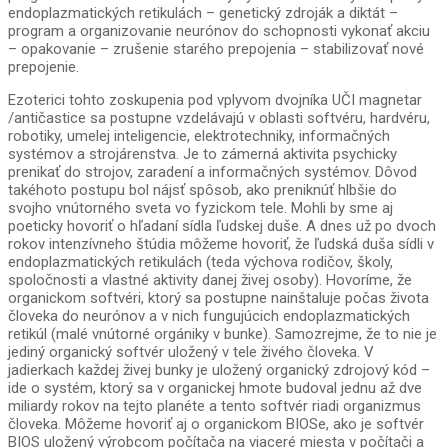
endoplazmatických retikulách – genetický zdroják a diktát –
program a organizovanie neurónov do schopnosti vykonať akciu
– opakovanie – zrušenie starého prepojenia – stabilizovať nové
prepojenie.
Ezoterici tohto zoskupenia pod vplyvom dvojníka UČI magnetar
/antičastice sa postupne vzdelávajú v oblasti softvéru, hardvéru,
robotiky, umelej inteligencie, elektrotechniky, informačných
systémov a strojárenstva. Je to zámerná aktivita psychicky
prenikať do strojov, zaradení a informačných systémov. Dôvod
takéhoto postupu bol nájsť spôsob, ako preniknúť hlbšie do
svojho vnútorného sveta vo fyzickom tele. Mohli by sme aj
poeticky hovoriť o hľadaní sídla ľudskej duše. A dnes už po dvoch
rokov intenzívneho štúdia môžeme hovoriť, že ľudská duša sídli v
endoplazmatických retikulách (teda výchova rodičov, školy,
spoločnosti a vlastné aktivity danej živej osoby). Hovoríme, že
organickom softvéri, ktorý sa postupne nainštaluje počas života
človeka do neurónov a v nich fungujúcich endoplazmatických
retikúl (malé vnútorné orgániky v bunke). Samozrejme, že to nie je
jediný organický softvér uložený v tele živého človeka. V
jadierkach každej živej bunky je uložený organický zdrojový kód –
ide o systém, ktorý sa v organickej hmote budoval jednu až dve
miliardy rokov na tejto planéte a tento softvér riadi organizmus
človeka. Môžeme hovoriť aj o organickom BIOSe, ako je softvér
BIOS uložený výrobcom počítača na viaceré miesta v počítači a