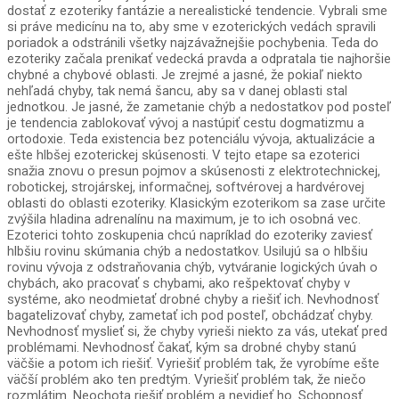
dostať z ezoteriky fantázie a nerealistické tendencie. Vybrali sme
si práve medicínu na to, aby sme v ezoterických vedách spravili
poriadok a odstránili všetky najzávažnejšie pochybenia. Teda do
ezoteriky začala prenikať vedecká pravda a odpratala tie najhoršie
chybné a chybové oblasti. Je zrejmé a jasné, že pokiaľ niekto
nehľadá chyby, tak nemá šancu, aby sa v danej oblasti stal
jednotkou. Je jasné, že zametanie chýb a nedostatkov pod posteľ
je tendencia zablokovať vývoj a nastúpiť cestu dogmatizmu a
ortodoxie. Teda existencia bez potenciálu vývoja, aktualizácie a
ešte hlbšej ezoterickej skúsenosti. V tejto etape sa ezoterici
snažia znovu o presun pojmov a skúsenosti z elektrotechnickej,
robotickej, strojárskej, informačnej, softvérovej a hardvérovej
oblasti do oblasti ezoteriky. Klasickým ezoterikom sa zase určite
zvýšila hladina adrenalínu na maximum, je to ich osobná vec.
Ezoterici tohto zoskupenia chcú napríklad do ezoteriky zaviesť
hlbšiu rovinu skúmania chýb a nedostatkov. Usilujú sa o hlbšiu
rovinu vývoja z odstraňovania chýb, vytváranie logických úvah o
chybách, ako pracovať s chybami, ako rešpektovať chyby v
systéme, ako neodmietať drobné chyby a riešiť ich. Nevhodnosť
bagatelizovať chyby, zametať ich pod posteľ, obchádzať chyby.
Nevhodnosť myslieť si, že chyby vyrieši niekto za vás, utekať pred
problémami. Nevhodnosť čakať, kým sa drobné chyby stanú
väčšie a potom ich riešiť. Vyriešiť problém tak, že vyrobíme ešte
väčší problém ako ten predtým. Vyriešiť problém tak, že niečo
rozmlátim. Neochota riešiť problém a nevidieť ho. Schopnosť