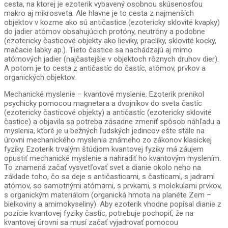
cesta, na ktorej je ezoterik vybavený osobnou skúsenosťou
makro aj mikrosveta. Ale hlavne je to cesta z najmenších
objektov v kozme ako sú antičastice (ezotericky sklovité kvapky)
do jadier atómov obsahujúcich protóny, neutróny a podobne
(ezotericky časticové objekty ako lieviky, praclíky, sklovité kocky,
mačacie labky ap.). Tieto častice sa nachádzajú aj mimo
atómových jadier (najčastejšie v objektoch rôznych druhov dier).
A potom je to cesta z antičastíc do častíc, atómov, prvkov a
organických objektov.
Mechanické myslenie – kvantové myslenie. Ezoterik prenikol
psychicky pomocou magnetara a dvojníkov do sveta častíc
(ezotericky časticové objekty) a antičastíc (ezotericky sklovité
častice) a objavila sa potreba zásadne zmeniť spôsob náhľadu a
myslenia, ktoré je u bežných ľudských jedincov ešte stále na
úrovni mechanického myslenia známeho zo zákonov klasickej
fyziky. Ezoterik trvalým štúdiom kvantovej fyziky má záujem
opustiť mechanické myslenie a nahradiť ho kvantovým myslením.
To znamená začať vysvetľovať svet a dianie okolo neho na
základe toho, čo sa deje s antičasticami, s časticami, s jadrami
atómov, so samotnými atómami, s prvkami, s molekulami prvkov,
s organickým materiálom (organická hmota na planéte Zem –
bielkoviny a amimokyseliny). Aby ezoterik vhodne popísal dianie z
pozície kvantovej fyziky častíc, potrebuje pochopiť, že na
kvantovej úrovni sa musí začať vyjadrovať pomocou