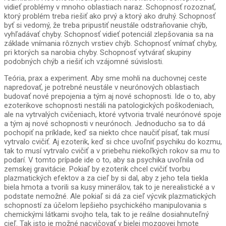
vidieť problémy v mnoho oblastiach naraz. Schopnosť rozoznať,
ktorý problém treba riešiť ako prvý a ktorý ako druhý. Schopnosť
byť si vedomý, že treba pripustiť neustále odstraňovanie chýb,
vyhľadávať chyby. Schopnosť vidieť potenciál zlepšovania sa na
základe vnímania rôznych vrstiev chýb. Schopnosť vnímať chyby,
pri ktorých sa narobia chyby. Schopnosť vytvárať skupiny
podobných chýb a riešiť ich vzájomné súvislosti.
Teória, prax a experiment. Aby sme mohli na duchovnej ceste
napredovať, je potrebné neustále v neurónových oblastiach
budovať nové prepojenia a tým aj nové schopnosti. Ide o to, aby
ezoterikove schopnosti nestáli na patologických poškodeniach,
ale na vytrvalých cvičeniach, ktoré vytvoria trvalé neurónové spoje
a tým aj nové schopnosti v neurónoch. Jednoducho sa to dá
pochopiť na príklade, keď sa niekto chce naučiť písať, tak musí
vytrvalo cvičiť. Aj ezoterik, keď si chce uvoľniť psychiku do kozmu,
tak to musí vytrvalo cvičiť a v priebehu niekoľkých rokov sa mu to
podarí. V tomto prípade ide o to, aby sa psychika uvoľnila od
zemskej gravitácie. Pokiaľ by ezoterik chcel cvičiť tvorbu
plazmatických efektov a za cieľ by si dal, aby z jeho tela tiekla
biela hmota a tvorili sa kusy minerálov, tak to je nerealistické a v
podstate nemožné. Ale pokiaľ si dá za cieľ výcvik plazmatických
schopností za účelom lepšieho psychického manipulovania s
chemickými látkami svojho tela, tak to je reálne dosiahnuteľný
cieľ. Tak isto je možné nacvičovať v bielej mozgovej hmote