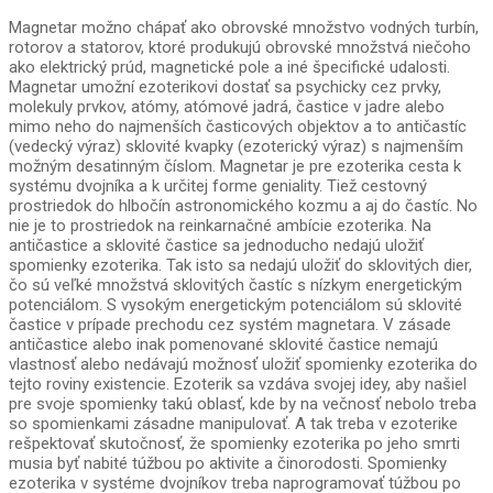
Magnetar možno chápať ako obrovské množstvo vodných turbín,
rotorov a statorov, ktoré produkujú obrovské množstvá niečoho
ako elektrický prúd, magnetické pole a iné špecifické udalosti.
Magnetar umožní ezoterikovi dostať sa psychicky cez prvky,
molekuly prvkov, atómy, atómové jadrá, častice v jadre alebo
mimo neho do najmenších časticových objektov a to antičastíc
(vedecký výraz) sklovité kvapky (ezoterický výraz) s najmenším
možným desatinným číslom. Magnetar je pre ezoterika cesta k
systému dvojníka a k určitej forme geniality. Tiež cestovný
prostriedok do hlbočín astronomického kozmu a aj do častíc. No
nie je to prostriedok na reinkarnačné ambície ezoterika. Na
antičastice a sklovité častice sa jednoducho nedajú uložiť
spomienky ezoterika. Tak isto sa nedajú uložiť do sklovitých dier,
čo sú veľké množstvá sklovitých častíc s nízkym energetickým
potenciálom. S vysokým energetickým potenciálom sú sklovité
častice v prípade prechodu cez systém magnetara. V zásade
antičastice alebo inak pomenované sklovité častice nemajú
vlastnosť alebo nedávajú možnosť uložiť spomienky ezoterika do
tejto roviny existencie. Ezoterik sa vzdáva svojej idey, aby našiel
pre svoje spomienky takú oblasť, kde by na večnosť nebolo treba
so spomienkami zásadne manipulovať. A tak treba v ezoterike
rešpektovať skutočnosť, že spomienky ezoterika po jeho smrti
musia byť nabité túžbou po aktivite a činorodosti. Spomienky
ezoterika v systéme dvojníkov treba naprogramovať túžbou po