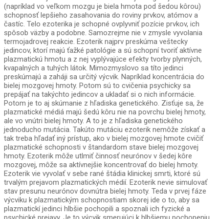
(napríklad vo veľkom mozgu je biela hmota pod šedou kôrou)
schopnosť lepšieho zasahovania do roviny prvkov, atómov a
častíc. Telo ezoterika je schopné ovplyvniť pozície prvkov, ich
spôsob väzby a podobne. Samozrejme nie v zmysle vyvolania
termojadrovej reakcie. Ezoterik najprv preskúma veštecky
jedincov, ktorí majú ťažké patológie a sú schopní tvoriť aktívne
plazmatickú hmotu a z nej vyplývajúce efekty tvorby plynných,
kvapalných a tuhých látok. Mimozmyslovo sa títo jedinci
preskúmajú a zaháji sa určitý výcvik. Napríklad koncentrácia do
bielej mozgovej hmoty. Potom sú to cvičenia psychicky sa
prepájať na takýchto jedincov a ukladať si o nich informácie.
Potom je to aj skúmanie z hľadiska genetického. Zisťuje sa, že
plazmatické médiá majú šedú kôru nie na povrchu bielej hmoty,
ale vo vnútri bielej hmoty. A to je z hľadiska genetického
jednoducho mutácia. Takúto mutáciu ezoterik nemôže získať a
tak treba hľadať iný prístup, ako v bielej mozgovej hmote cvičiť
plazmatické schopnosti v štandardom stave bielej mozgovej
hmoty. Ezoterik môže utlmiť činnosť neurónov v šedej kôre
mozgovej, môže sa aktívnejšie koncentrovať do bielej hmoty.
Ezoterik vie vyvolať v sebe rané štádia klinickej smrti, ktoré sú
trvalým prejavom plazmatických médií. Ezoterik nevie simulovať
stav presunu neurónov dovnútra bielej hmoty. Teda v prvej fáze
výcviku k plazmatickým schopnostiam skorej ide o to, aby sa
plazmatickí jedinci hlbšie pochopili a spoznali ich fyzické a
psychické prejavy. Je to výcvik smerujúci k hlbšiemu pochopeniu,