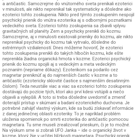
a antičastíc. Samozrejme do vnútorného sveta prenikali ezoterici
v minulosti, ale nikto neprenikal tak systematicky a dôsledne ako
ezoterici tohto zoskupenia. Nikto pred týmto zoskupením nespojil
psychický prienik do vnútra ezoterika aj s odbornými poznatkami
vedeckého sveta. Ezoterici tohto zoskupenia sa zbavili vplyvu
gravitačných síl planéty Zem a psychicky prenikli do kozmu.
Samozrejme, aj v minulosti existovali prieniky do kozmu, ale nikto
neprenikal psychicky do kozmu tak vytrvalo, dôsledne do
extrémnych vzdialeností. Dnes môžeme hovoriť, že ezoterici
tohto zoskupenia prenikli do takých hlbočín kozmu, kde ešte
neprenikla žiadna organická hmota v kozme. Ezoterici psychický
prienik do kozmu spojili aj s vedeckým a meta vedeckým
poznaním (nepriame dôkazy). Ezoterikom sa podarilo cez
magnetar preniknúť aj do najmenších častíc v kozme a to
antičastíc (ezotericky sklovité častice s najmenším desatinným
číslom). Teda neustále viac a viac sa ezoterici tohto zoskupenia
dostávajú do pozície tých, ktorí ako prví kdesi vstúpili a niečo
objavili a vylepšili. A toto si treba dôsledne uvedomiť a zmeniť
doterajší prístup v skúmaní a badaní ezoterického duchovna. Je
potrebné zahájiť vlastný výskum, kde sa budú získavať informácie
z danej jedinečnej oblasti ezoteriky. To je napríklad problém
uloženia spomienok po smrti ezoterika do antičastíc pomocou
magnetara. Tu sme museli zrealizovať prieskum, či je to možné.
Na výskum sme si zobrali UFO Janka – ide o organický život v
kozme, ktorý žije v určitej blízkosti magnetara. Psychický prienik