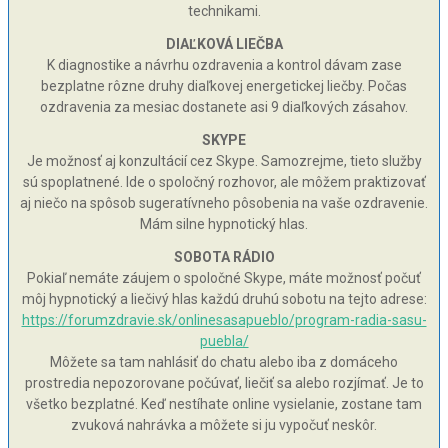
technikami.
DIAĽKOVÁ LIEČBA
K diagnostike a návrhu ozdravenia a kontrol dávam zase
bezplatne rôzne druhy diaľkovej energetickej liečby. Počas
ozdravenia za mesiac dostanete asi 9 diaľkových zásahov.
SKYPE
Je možnosť aj konzultácií cez Skype. Samozrejme, tieto služby
sú spoplatnené. Ide o spoločný rozhovor, ale môžem praktizovať
aj niečo na spôsob sugeratívneho pôsobenia na vaše ozdravenie.
Mám silne hypnotický hlas.
SOBOTA RÁDIO
Pokiaľ nemáte záujem o spoločné Skype, máte možnosť počuť
môj hypnotický a liečivý hlas každú druhú sobotu na tejto adrese:
https://forumzdravie.sk/onlinesasapueblo/program-radia-sasu-
puebla/
Môžete sa tam nahlásiť do chatu alebo iba z domáceho
prostredia nepozorovane počúvať, liečiť sa alebo rozjímať. Je to
všetko bezplatné. Keď nestíhate online vysielanie, zostane tam
zvuková nahrávka a môžete si ju vypočuť neskôr.