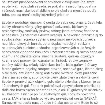
neustálom prispôsobovaní spomienok v dvojníkovi (po smrti
ezoterika). Teda platí zásada, že pokiaľ má niečo fungovať na
večnosť, musí skenovať aktívne svoje okolie a meniť sa podľa
toho, ako sa mení okolitý kozmický priestor.
Ezoterik podstúpil duchovnú cestu do seba cez orgány, časti tela,
bunky, chromozómy, gény, génové sekvencie, bielkoviny,
aminokyseliny, molekuly prvkov, atómy, jadrá atómov, častice a
antičastice (ezotericky sklovité kvapky). A nakoniec prenikne aj do
svojho informačného systému neurónov, nervových buniek a
napríklad tukových buniek, do endoplazmatických retikúl v
neurónových bunkách a vhodne organizovaných a uložených
spomienok v podobe impulzov. Ezoterik prenikal aj mimo seba do
kozmu a to planéta Zem, slnečná sústava, galaxia, objekty v
kozme pod pracovným označením hrášok, struky, zemiaky,
banány, dáždniky, sklady dáždnikov, balón, biele guľovité útvary,
čierne guľovité objekty, strapce hrozna, snehové gule, čierne diery,
biele diery, anti čierne diery, anti čierne skrížené diery, pulzačné
diery, žiariace diery, špongiovité diery, zlaté diery a sklovité diery.
Ezoterik prenikol až k objektu guľovitého skleníka, v ktorom je asi
10 snehových gúľ. Ezoterik pokračoval v psychickom prieniku do
ďalšieho kozmického priestoru a to je asi 10 guľovitých skleníkov
a v každom z nich je po 12 snehových gúľ. Tomuto hovoríme
cesta TAM a teraz bude vo výcviku prevažovať cesta NASPÄŤ.
Samozrejme cesta naspäť bude iná ako cesta tam. Bude to už