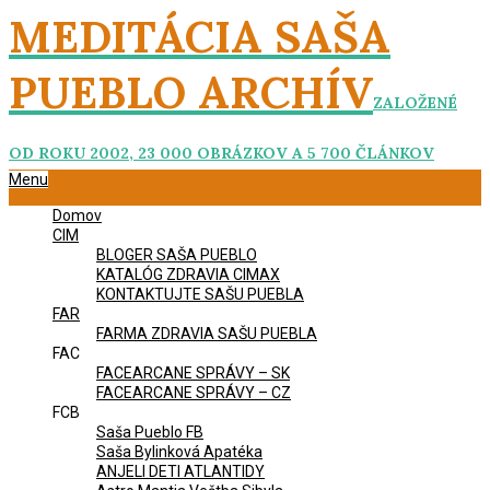
Skip
MEDITÁCIA SAŠA
to
content
PUEBLO ARCHÍV
ZALOŽENÉ
OD ROKU 2002, 23 000 OBRÁZKOV A 5 700 ČLÁNKOV
Primary
Menu
Navigation
Domov
Menu
CIM
BLOGER SAŠA PUEBLO
KATALÓG ZDRAVIA CIMAX
KONTAKTUJTE SAŠU PUEBLA
FAR
FARMA ZDRAVIA SAŠU PUEBLA
FAC
FACEARCANE SPRÁVY – SK
FACEARCANE SPRÁVY – CZ
FCB
Saša Pueblo FB
Saša Bylinková Apatéka
ANJELI DETI ATLANTIDY