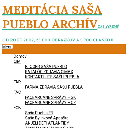
Skip
MEDITÁCIA SAŠA
to
content
PUEBLO ARCHÍV
ZALOŽENÉ
OD ROKU 2002, 23 000 OBRÁZKOV A 5 700 ČLÁNKOV
Primary
Menu
Navigation
Domov
Menu
CIM
BLOGER SAŠA PUEBLO
KATALÓG ZDRAVIA CIMAX
KONTAKTUJTE SAŠU PUEBLA
FAR
FARMA ZDRAVIA SAŠU PUEBLA
FAC
FACEARCANE SPRÁVY – SK
FACEARCANE SPRÁVY – CZ
FCB
Saša Pueblo FB
Saša Bylinková Apatéka
ANJELI DETI ATLANTIDY