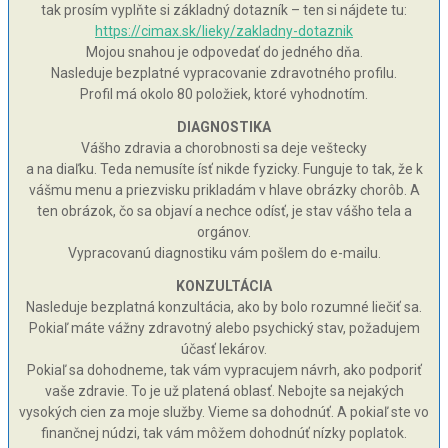
tak prosím vyplňte si základný dotazník – ten si nájdete tu:
https://cimax.sk/lieky/zakladny-dotaznik
Mojou snahou je odpovedať do jedného dňa.
Nasleduje bezplatné vypracovanie zdravotného profilu.
Profil má okolo 80 položiek, ktoré vyhodnotím.
DIAGNOSTIKA
Vášho zdravia a chorobnosti sa deje veštecky
a na diaľku. Teda nemusíte ísť nikde fyzicky. Funguje to tak, že k
vášmu menu a priezvisku prikladám v hlave obrázky chorôb. A
ten obrázok, čo sa objaví a nechce odísť, je stav vášho tela a
orgánov.
Vypracovanú diagnostiku vám pošlem do e-mailu.
KONZULTÁCIA
Nasleduje bezplatná konzultácia, ako by bolo rozumné liečiť sa.
Pokiaľ máte vážny zdravotný alebo psychický stav, požadujem
účasť lekárov.
Pokiaľ sa dohodneme, tak vám vypracujem návrh, ako podporiť
vaše zdravie. To je už platená oblasť. Nebojte sa nejakých
vysokých cien za moje služby. Vieme sa dohodnúť. A pokiaľ ste vo
finančnej núdzi, tak vám môžem dohodnúť nízky poplatok.