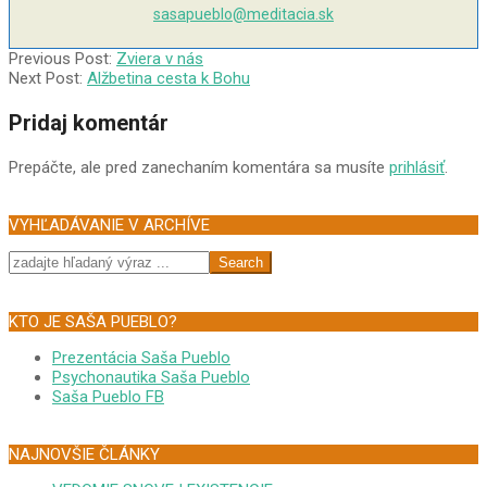
sasapueblo@meditacia.sk
2004-
Previous Post:
Zviera v nás
11-
Next Post:
Alžbetina cesta k Bohu
18
Pridaj komentár
Prepáčte, ale pred zanechaním komentára sa musíte
prihlásiť
.
VYHĽADÁVANIE V ARCHÍVE
Search
KTO JE SAŠA PUEBLO?
Prezentácia Saša Pueblo
Psychonautika Saša Pueblo
Saša Pueblo FB
NAJNOVŠIE ČLÁNKY