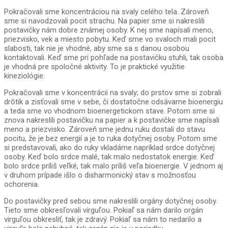
Pokračovali sme koncentráciou na svaly celého tela. Zároveň
sme si navodzovali pocit strachu. Na papier sme si nakreslili
postavičky nám dobre známej osoby. K nej sme napísali meno,
priezvisko, vek a miesto pobytu. Keď sme vo svaloch mali pocit
slabosti, tak nie je vhodné, aby sme sa s danou osobou
kontaktovali. Keď sme pri pohľade na postavičku stuhli, tak osoba
je vhodná pre spoločné aktivity. To je praktické využitie
kineziológie.
Pokračovali sme v koncentrácii na svaly; do prstov sme si zobrali
drôtik a zisťovali sme v sebe, či dostatočne odsávame bioenergiu
a teda sme vo vhodnom bioenergetickom stave. Potom sme si
znova nakreslili postavičku na papier a k postavičke sme napísali
meno a priezvisko. Zároveň sme jednu ruku dostali do stavu
pocitu, že je bez energií a je to ruka dotyčnej osoby. Potom sme
si predstavovali, ako do ruky vkladáme napríklad srdce dotyčnej
osoby. Keď bolo srdce malé, tak malo nedostatok energie. Keď
bolo srdce príliš veľké, tak malo príliš veľa bioenergie. V jednom aj
v druhom prípade išlo o disharmonický stav s možnosťou
ochorenia.
Do postavičky pred sebou sme nakreslili orgány dotyčnej osoby.
Tieto sme obkresľovali virguľou. Pokiaľ sa nám darilo orgán
virguľou obkresliť, tak je zdravý. Pokiaľ sa nám to nedarilo a