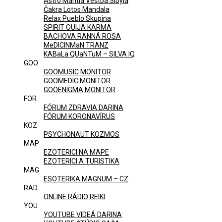
Astro Mantia Veštba Sibyla
Čakra Lotos Mandala
Relax Pueblo Skupina
SPIRIT OUIJA KARMA
BACHOVA RANNÁ ROSA
MeDICINMaN TRANZ
KABaLa QUaNTuM – SILVA IQ
GOO
GOOMUSIC MONITOR
GOOMEDIC MONITOR
GOOENIGMA MONITOR
FOR
FÓRUM ZDRAVIA DARINA
FÓRUM KORONAVÍRUS
KOZ
PSYCHONAUT KOZMOS
MAP
EZOTERICI NA MAPE
EZOTERICI A TURISTIKA
MAG
ESOTERIKA MAGNUM – CZ
RAD
ONLINE RÁDIO REIKI
YOU
YOUTUBE VIDEÁ DARINA