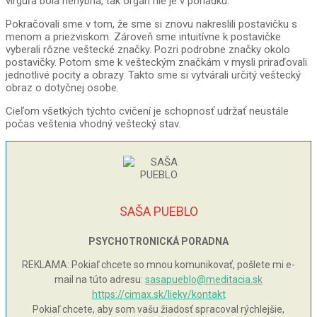
virguľa bola nehybná, tak orgán nie je v poriadku.
Pokračovali sme v tom, že sme si znovu nakreslili postavičku s
menom a priezviskom. Zároveň sme intuitívne k postavičke
vyberali rôzne veštecké značky. Pozri podrobne značky okolo
postavičky. Potom sme k vešteckým značkám v mysli priraďovali
jednotlivé pocity a obrazy. Takto sme si vytvárali určitý veštecký
obraz o dotyčnej osobe.
Cieľom všetkých týchto cvičení je schopnosť udržať neustále
počas veštenia vhodný veštecký stav.
SAŠA PUEBLO
PSYCHOTRONICKÁ PORADNA
REKLAMA: Pokiaľ chcete so mnou komunikovať, pošlete mi e-
mail na túto adresu:
sasapueblo@meditacia.sk
https://cimax.sk/lieky/kontakt
Pokiaľ chcete, aby som vašu žiadosť spracoval rýchlejšie,