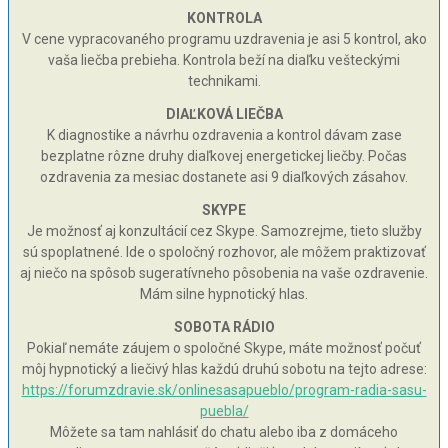
KONTROLA
V cene vypracovaného programu uzdravenia je asi 5 kontrol, ako
vaša liečba prebieha. Kontrola beží na diaľku vešteckými
technikami.
DIAĽKOVÁ LIEČBA
K diagnostike a návrhu ozdravenia a kontrol dávam zase
bezplatne rôzne druhy diaľkovej energetickej liečby. Počas
ozdravenia za mesiac dostanete asi 9 diaľkových zásahov.
SKYPE
Je možnosť aj konzultácií cez Skype. Samozrejme, tieto služby
sú spoplatnené. Ide o spoločný rozhovor, ale môžem praktizovať
aj niečo na spôsob sugeratívneho pôsobenia na vaše ozdravenie.
Mám silne hypnotický hlas.
SOBOTA RÁDIO
Pokiaľ nemáte záujem o spoločné Skype, máte možnosť počuť
môj hypnotický a liečivý hlas každú druhú sobotu na tejto adrese:
https://forumzdravie.sk/onlinesasapueblo/program-radia-sasu-
puebla/
Môžete sa tam nahlásiť do chatu alebo iba z domáceho