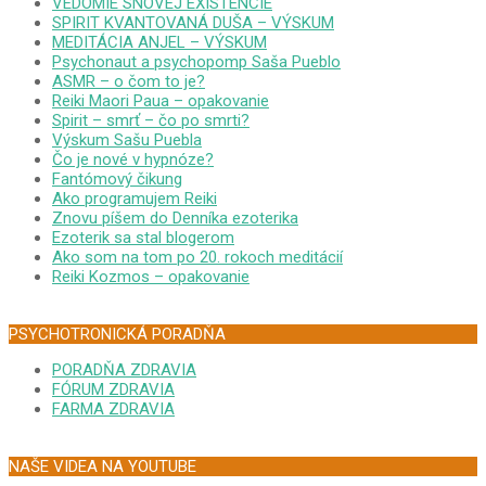
VEDOMIE SNOVEJ EXISTENCIE
SPIRIT KVANTOVANÁ DUŠA – VÝSKUM
MEDITÁCIA ANJEL – VÝSKUM
Psychonaut a psychopomp Saša Pueblo
ASMR – o čom to je?
Reiki Maori Paua – opakovanie
Spirit – smrť – čo po smrti?
Výskum Sašu Puebla
Čo je nové v hypnóze?
Fantómový čikung
Ako programujem Reiki
Znovu píšem do Denníka ezoterika
Ezoterik sa stal blogerom
Ako som na tom po 20. rokoch meditácií
Reiki Kozmos – opakovanie
PSYCHOTRONICKÁ PORADŇA
PORADŇA ZDRAVIA
FÓRUM ZDRAVIA
FARMA ZDRAVIA
NAŠE VIDEA NA YOUTUBE