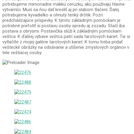
potrebujeme mimoriadne mäkkú ceruzku, akú používajú hlavne
výtvarníci. Musí sa ňou dať kresliť aj pri slabom tlačení. Ďalej
potrebujeme kyvadielko a ohnutý tenký drôtik. Pozri
predchádzajúce príspevky. K týmto základným pomôckam je
potrebné prefotiť si postavu osoby spredu aj zozadu. Stačí iba
postava s obrysmi. Postavička slúži k základným pomôckam
veštca. K ďalšej výbave veštca patrí sada tarotových kariet. Tie si
vytlačíte z mojej galérie tarotových kariet. K tomu treba pridať
veštecké obrázky na odsávanie a utíšenie zmyslových orgánov v
tele veštiacej osoby.