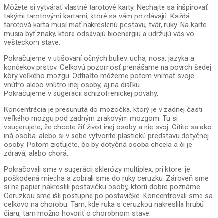
Môžete si vytvárať vlastné tarotové karty. Nechajte sa inšpirovať
takými tarotovými kartami, ktoré sa vám pozdávajú. Každá
tarotová karta musí mať nakreslenú postavu, tvár, ruky. Na karte
musia byť znaky, ktoré odsávajú bioenergiu a udržujú vás vo
vešteckom stave.
Pokračujeme v utišovaní očných buliev, ucha, nosa, jazyka a
končekov prstov. Celkovú pozornosť prenášame na povrch šedej
kôry veľkého mozgu. Odtiaľto môžeme potom vnímať svoje
vnútro alebo vnútro inej osoby, aj na diaľku.
Pokračujeme v sugerácii schizofrenickej povahy.
Koncentrácia je presunutá do mozočka, ktorý je v zadnej časti
veľkého mozgu pod zadným zrakovým mozgom. Tu si
vsugerujete, že chcete žiť život inej osoby a nie svoj. Cítite sa ako
iná osoba, alebo si v sebe vytvoríte plastickú predstavu dotyčnej
osoby. Potom zisťujete, čo by dotyčná osoba chcela a či je
zdravá, alebo chorá.
Pokračovali sme v sugerácii sklerózy multiplex, pri ktorej je
poškodená miecha a zobrali sme do ruky ceruzku. Zároveň sme
si na papier nakreslili postavičku osoby, ktorú dobre poznáme.
Ceruzkou sme išli postupne po postavičke. Koncentrovali sme sa
celkovo na chorobu. Tam, kde ruka s ceruzkou nakreslila hrubú
čiaru, tam možno hovoriť o chorobnom stave.