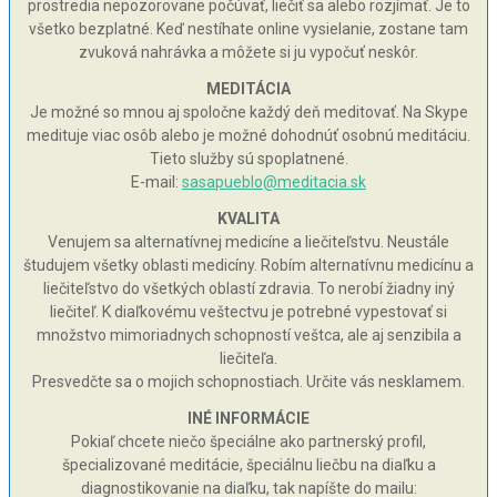
prostredia nepozorovane počúvať, liečiť sa alebo rozjímať. Je to
všetko bezplatné. Keď nestíhate online vysielanie, zostane tam
zvuková nahrávka a môžete si ju vypočuť neskôr.
MEDITÁCIA
Je možné so mnou aj spoločne každý deň meditovať. Na Skype
medituje viac osôb alebo je možné dohodnúť osobnú meditáciu.
Tieto služby sú spoplatnené.
E-mail:
sasapueblo@meditacia.sk
KVALITA
Venujem sa alternatívnej medicíne a liečiteľstvu. Neustále
študujem všetky oblasti medicíny. Robím alternatívnu medicínu a
liečiteľstvo do všetkých oblastí zdravia. To nerobí žiadny iný
liečiteľ. K diaľkovému veštectvu je potrebné vypestovať si
množstvo mimoriadnych schopností veštca, ale aj senzibila a
liečiteľa.
Presvedčte sa o mojich schopnostiach. Určite vás nesklamem.
INÉ INFORMÁCIE
Pokiaľ chcete niečo špeciálne ako partnerský profil,
špecializované meditácie, špeciálnu liečbu na diaľku a
diagnostikovanie na diaľku, tak napíšte do mailu: