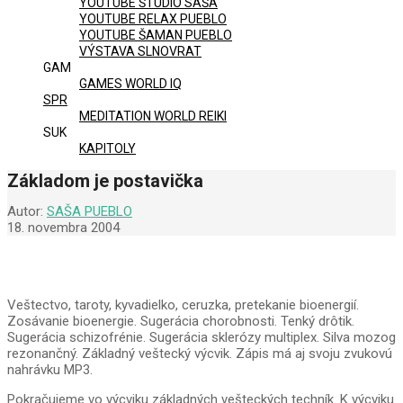
YOUTUBE ŠTÚDIO SAŠA
YOUTUBE RELAX PUEBLO
YOUTUBE ŠAMAN PUEBLO
VÝSTAVA SLNOVRAT
GAM
GAMES WORLD IQ
SPR
MEDITATION WORLD REIKI
SUK
KAPITOLY
Základom je postavička
Autor:
SAŠA PUEBLO
18. novembra 2004
Veštectvo, taroty, kyvadielko, ceruzka, pretekanie bioenergií.
Zosávanie bioenergie. Sugerácia chorobnosti. Tenký drôtik.
Sugerácia schizofrénie. Sugerácia sklerózy multiplex. Silva mozog
rezonančný. Základný veštecký výcvik. Zápis má aj svoju zvukovú
nahrávku MP3.
Pokračujeme vo výcviku základných vešteckých techník. K výcviku