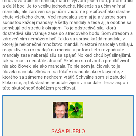
množstvo ďalších mandál, stačí si vytvoriť jeden bod, potom ďalší
a ďalší bod. Je to vcelku jednoduché. Nielenže sa učím vnímať
mandalu, ale zároveň sa ju učím vnútorne preciťovať ako slastné
chute všetkého druhu. Veď mandalou som aj ja a vlastne som
súčasťou každej mandaly. Všetky mandaly a teda aj ja osobne sa
pohybujú od stredu k okrajom. To je odstredivá sila, ktorú
dostredivá sila vťahuje zase do stredového bodu. Som stredom a
zároveň ním nemôžem byť. Takto sa správa každá mandala, v
ktorej je nekonečné množstvo mandál. Niektoré mandaly vznikajú,
respektíve sa rozpadajú na menšie a potom tieto rozpadnuté
mandaly zase naberajú silu sa spájať. No keď chcú byť silnejšími,
tak sa musia neustále strácať. Skúšam sa otvoriť a precítiť život
nie ako človek, ale ako mandala. To nie som ja, človek, to je
človek mandala. Skúšam sa túlať v mandale ako v labyrinte, z
ktorého sa zámerne nechcem vrátiť. Schválne som si zabudol
klbko nite, aj tak vlastne neustále žijem v mandale. Teraz aspoň
túto skutočnosť dokážem preciťovať.
SAŠA PUEBLO