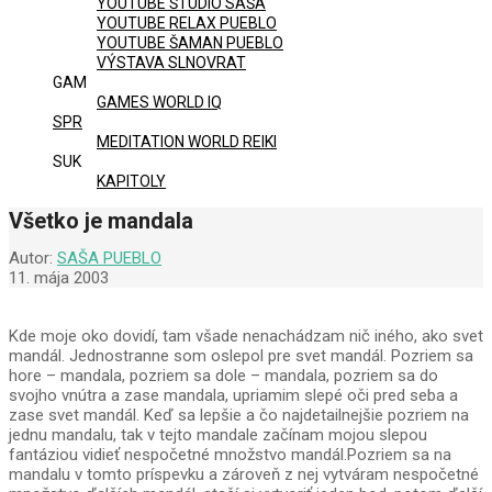
YOUTUBE ŠTÚDIO SAŠA
YOUTUBE RELAX PUEBLO
YOUTUBE ŠAMAN PUEBLO
VÝSTAVA SLNOVRAT
GAM
GAMES WORLD IQ
SPR
MEDITATION WORLD REIKI
SUK
KAPITOLY
Všetko je mandala
Autor:
SAŠA PUEBLO
11. mája 2003
Kde moje oko dovidí, tam všade nenachádzam nič iného, ako svet
mandál. Jednostranne som oslepol pre svet mandál. Pozriem sa
hore – mandala, pozriem sa dole – mandala, pozriem sa do
svojho vnútra a zase mandala, upriamim slepé oči pred seba a
zase svet mandál. Keď sa lepšie a čo najdetailnejšie pozriem na
jednu mandalu, tak v tejto mandale začínam mojou slepou
fantáziou vidieť nespočetné množstvo mandál.Pozriem sa na
mandalu v tomto príspevku a zároveň z nej vytváram nespočetné