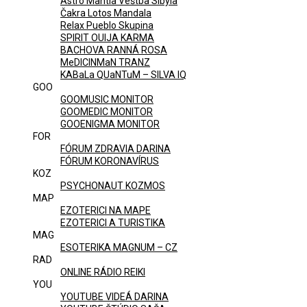
Astro Mantia Veštba Sibyla
Čakra Lotos Mandala
Relax Pueblo Skupina
SPIRIT OUIJA KARMA
BACHOVA RANNÁ ROSA
MeDICINMaN TRANZ
KABaLa QUaNTuM – SILVA IQ
GOO
GOOMUSIC MONITOR
GOOMEDIC MONITOR
GOOENIGMA MONITOR
FOR
FÓRUM ZDRAVIA DARINA
FÓRUM KORONAVÍRUS
KOZ
PSYCHONAUT KOZMOS
MAP
EZOTERICI NA MAPE
EZOTERICI A TURISTIKA
MAG
ESOTERIKA MAGNUM – CZ
RAD
ONLINE RÁDIO REIKI
YOU
YOUTUBE VIDEÁ DARINA