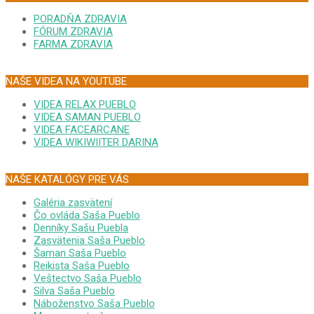
PORADŇA ZDRAVIA
FÓRUM ZDRAVIA
FARMA ZDRAVIA
NAŠE VIDEA NA YOUTUBE
VIDEA RELAX PUEBLO
VIDEA SAMAN PUEBLO
VIDEA FACEARCANE
VIDEA WIKIWIITER DARINA
NAŠE KATALÓGY PRE VÁS
Galéria zasvätení
Čo ovláda Saša Pueblo
Denníky Sašu Puebla
Zasvätenia Saša Pueblo
Šaman Saša Pueblo
Reikista Saša Pueblo
Veštectvo Saša Pueblo
Silva Saša Pueblo
Náboženstvo Saša Pueblo