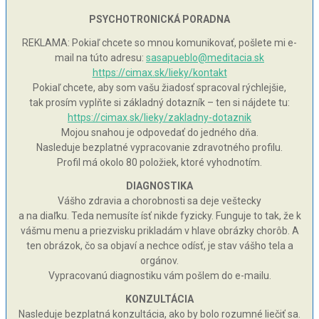
PSYCHOTRONICKÁ PORADNA
REKLAMA: Pokiaľ chcete so mnou komunikovať, pošlete mi e-
mail na túto adresu:
sasapueblo@meditacia.sk
https://cimax.sk/lieky/kontakt
Pokiaľ chcete, aby som vašu žiadosť spracoval rýchlejšie,
tak prosím vyplňte si základný dotazník – ten si nájdete tu:
https://cimax.sk/lieky/zakladny-dotaznik
Mojou snahou je odpovedať do jedného dňa.
Nasleduje bezplatné vypracovanie zdravotného profilu.
Profil má okolo 80 položiek, ktoré vyhodnotím.
DIAGNOSTIKA
Vášho zdravia a chorobnosti sa deje veštecky
a na diaľku. Teda nemusíte ísť nikde fyzicky. Funguje to tak, že k
vášmu menu a priezvisku prikladám v hlave obrázky chorôb. A
ten obrázok, čo sa objaví a nechce odísť, je stav vášho tela a
orgánov.
Vypracovanú diagnostiku vám pošlem do e-mailu.
KONZULTÁCIA
Nasleduje bezplatná konzultácia, ako by bolo rozumné liečiť sa.