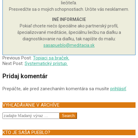
liečiteľa.
Presvedčte sa o mojich schopnostiach. Určite vás nesklamem.
INÉ INFORMÁCIE
Pokiaľ chcete niečo špeciálne ako partnerský profil,
špecializované meditácie, špeciálnu liečbu na diaľku a
diagnostikovanie na diaľku, tak napíšte do mailu:
sasapueblo@meditacia.sk
2003-
Previous Post:
Topiaci sa braček.
05-
Next Post:
Systematický prístup.
11
Pridaj komentár
Prepáčte, ale pred zanechaním komentára sa musíte
prihlásiť
.
VYHĽADÁVANIE V ARCHÍVE
Search
KTO JE SAŠA PUEBLO?