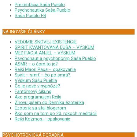
Prezentácia Saša Pueblo
Psychonautika Saša Pueblo
Saša Pueblo FB
NAJNOVŠIE ČLÁNKY
VEDOMIE SNOVEJ EXISTENCIE
SPIRIT KVANTOVANÁ DUŠA – VÝSKUM
MEDITÁCIA ANJEL – VÝSKUM
Psychonaut a psychopomp Saša Pueblo
ASMR – o čom to je?
Reiki Maori Paua – opakovanie
Spirit – smrť – čo po smrti?
Výskum Sašu Puebla
Čo je nové v hypnóze?
Fantómový čikung
Ako programujem Reiki
Znovu píšem do Denníka ezoterika
Ezoterik sa stal blogerom
Ako som na tom po 20. rokoch meditácií
Reiki Kozmos – opakovanie
PSYCHOTRONICKÁ PORADŇA