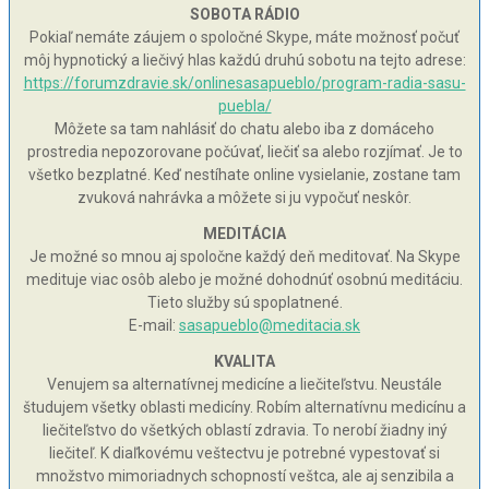
SOBOTA RÁDIO
Pokiaľ nemáte záujem o spoločné Skype, máte možnosť počuť
môj hypnotický a liečivý hlas každú druhú sobotu na tejto adrese:
https://forumzdravie.sk/onlinesasapueblo/program-radia-sasu-
puebla/
Môžete sa tam nahlásiť do chatu alebo iba z domáceho
prostredia nepozorovane počúvať, liečiť sa alebo rozjímať. Je to
všetko bezplatné. Keď nestíhate online vysielanie, zostane tam
zvuková nahrávka a môžete si ju vypočuť neskôr.
MEDITÁCIA
Je možné so mnou aj spoločne každý deň meditovať. Na Skype
medituje viac osôb alebo je možné dohodnúť osobnú meditáciu.
Tieto služby sú spoplatnené.
E-mail:
sasapueblo@meditacia.sk
KVALITA
Venujem sa alternatívnej medicíne a liečiteľstvu. Neustále
študujem všetky oblasti medicíny. Robím alternatívnu medicínu a
liečiteľstvo do všetkých oblastí zdravia. To nerobí žiadny iný
liečiteľ. K diaľkovému veštectvu je potrebné vypestovať si
množstvo mimoriadnych schopností veštca, ale aj senzibila a