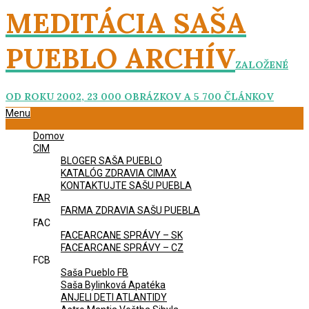
Skip
MEDITÁCIA SAŠA
to
content
PUEBLO ARCHÍV
ZALOŽENÉ
OD ROKU 2002, 23 000 OBRÁZKOV A 5 700 ČLÁNKOV
Primary
Menu
Navigation
Domov
Menu
CIM
BLOGER SAŠA PUEBLO
KATALÓG ZDRAVIA CIMAX
KONTAKTUJTE SAŠU PUEBLA
FAR
FARMA ZDRAVIA SAŠU PUEBLA
FAC
FACEARCANE SPRÁVY – SK
FACEARCANE SPRÁVY – CZ
FCB
Saša Pueblo FB
Saša Bylinková Apatéka
ANJELI DETI ATLANTIDY