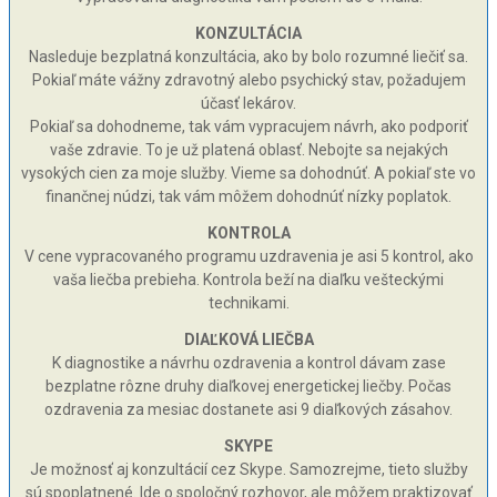
KONZULTÁCIA
Nasleduje bezplatná konzultácia, ako by bolo rozumné liečiť sa.
Pokiaľ máte vážny zdravotný alebo psychický stav, požadujem
účasť lekárov.
Pokiaľ sa dohodneme, tak vám vypracujem návrh, ako podporiť
vaše zdravie. To je už platená oblasť. Nebojte sa nejakých
vysokých cien za moje služby. Vieme sa dohodnúť. A pokiaľ ste vo
finančnej núdzi, tak vám môžem dohodnúť nízky poplatok.
KONTROLA
V cene vypracovaného programu uzdravenia je asi 5 kontrol, ako
vaša liečba prebieha. Kontrola beží na diaľku vešteckými
technikami.
DIAĽKOVÁ LIEČBA
K diagnostike a návrhu ozdravenia a kontrol dávam zase
bezplatne rôzne druhy diaľkovej energetickej liečby. Počas
ozdravenia za mesiac dostanete asi 9 diaľkových zásahov.
SKYPE
Je možnosť aj konzultácií cez Skype. Samozrejme, tieto služby
sú spoplatnené. Ide o spoločný rozhovor, ale môžem praktizovať