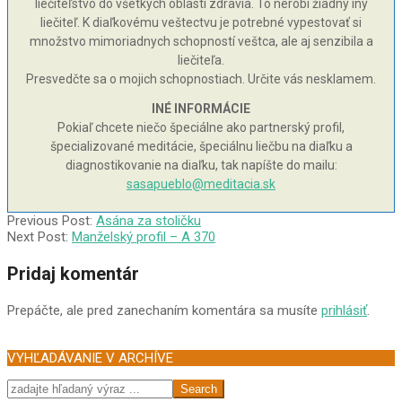
liečiteľstvo do všetkých oblastí zdravia. To nerobí žiadny iný
liečiteľ. K diaľkovému veštectvu je potrebné vypestovať si
množstvo mimoriadnych schopností veštca, ale aj senzibila a
liečiteľa.
Presvedčte sa o mojich schopnostiach. Určite vás nesklamem.
INÉ INFORMÁCIE
Pokiaľ chcete niečo špeciálne ako partnerský profil,
špecializované meditácie, špeciálnu liečbu na diaľku a
diagnostikovanie na diaľku, tak napíšte do mailu:
sasapueblo@meditacia.sk
2005-
Previous Post:
Asána za stoličku
03-
Next Post:
Manželský profil – A 370
30
Pridaj komentár
Prepáčte, ale pred zanechaním komentára sa musíte
prihlásiť
.
VYHĽADÁVANIE V ARCHÍVE
Search