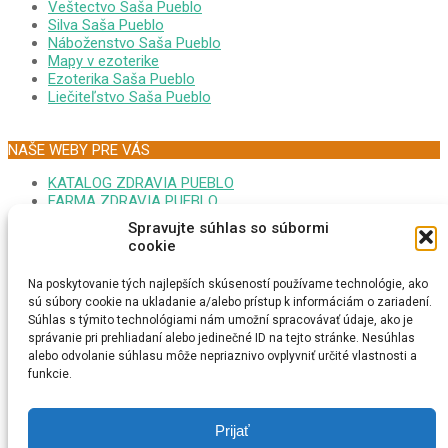
Veštectvo Saša Pueblo
Silva Saša Pueblo
Náboženstvo Saša Pueblo
Mapy v ezoterike
Ezoterika Saša Pueblo
Liečiteľstvo Saša Pueblo
NAŠE WEBY PRE VÁS
KATALOG ZDRAVIA PUEBLO
FARMA ZDRAVIA PUEBLO
FORUM EZOTERIKA DARINA
Spravujte súhlas so súbormi
MONITOR GOOPLEX SASA
cookie
FORUM ZDRAVIA DARINA
PSYCHONAUTIKA KRISTINA
Na poskytovanie tých najlepších skúseností používame technológie, ako
MEDITÁCIA SAŠA PUEBLO
sú súbory cookie na ukladanie a/alebo prístup k informáciám o zariadení.
EZOTERICI NA MAPE
Súhlas s týmito technológiami nám umožní spracovávať údaje, ako je
MEDITAČNÁ TURISTIKA
správanie pri prehliadaní alebo jedinečné ID na tejto stránke. Nesúhlas
ESOTERIKA MAGNUM CZ
alebo odvolanie súhlasu môže nepriaznivo ovplyvniť určité vlastnosti a
ONLINE RADIO REIKI
funkcie.
VYSTAVA SLNOVRAT
GAMES WORLD IQ
FACEBOOK SAŠA PUEBLO
Prijať
SPIRITUAL REIKI THERAPY