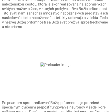
náboženskou cestou, ktorá je skôr realizovaná na spomienkach
svätých mužov a žien, v ktorých prebývala živá Božia prítomnosť.
Títo svätí nám zanechali množstvo náboženských predstáv a ich
nasledovníci tieto náboženské artefakty uctievajú a velebia. Teda
v neživej Božej prítomnosti sa Boží svet prežíva sprostredkovane
a nie priamo.
Pri priamom sprostredkovaní Božej prítomnosti je potrebné
špeciálnym cvičením prepojiť fungovanie neurónov v šedej kôre
veľkého mozgu. Robí sa to predstavou klinickej smrti, poškodenia