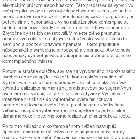
elektrickým prúdom alebo bleskom. Táto predstava sa vytvorí vo
vašej mysli a vy bez akýchkoľvek pochybnosti uveríte, že sa tak
udialo. Zároveň sa koncentrujete do určitej časti mozgu, ktorý je
potenciálne v neporiadku a vy ho náboženskou kontempláciou
budete preliečovať. Nikdy necvičte v oblasti zdravých neurónov.
Zbytočne by ste ich devastovali. V mieste zlého prepnutia
neurónových oblastí sa objavuje náboženský symbol alebo ho
sem podľa pocitov dodávate z pamäte. Takéto prisunutie
náboženského symbolu je prirodzené a v poriadku. Aký to bude
náboženský symbol, je vecou vašej intuície a vhodnosti daného
kontemplačného miesta.
Potom je strašne dôležité, aby ste sa vytvoreného náboženského
symbolu doslova spýtali, čo máte kontemplačne meditovať.
Symbol vám naznačí určité postupy a vy ich bez akýchkoľvek
výhrad zrealizujete na mentálnej predstavivosti so sugeratívnym
uverením bez výhrad, že ste to spravili aj fyzicky. Výsledok je
intenzívne prenikanie do vnútorného sveta neurónov a
samotného Božieho sveta. Takto prechádzame všetky časti
veľkého mozgu a vyhľadávame miesta, ktoré sú potenciálne
disharmonické. Hovoríme tomu realizovať charizmatickú liečbu.
Po tomto základnom kontemplačnom cvičení nastupujú
špeciálne charizmatické liečby a to je sugerácia stavu straty
rodičov, kde vy ste dieťa. Zároveň sa náboženské symboly stávajú