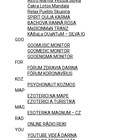
Astro Mantia Veštba Sibyla
Čakra Lotos Mandala
Relax Pueblo Skupina
SPIRIT OUIJA KARMA
BACHOVA RANNÁ ROSA
MeDICINMaN TRANZ
KABaLa QUaNTuM – SILVA IQ
GOO
GOOMUSIC MONITOR
GOOMEDIC MONITOR
GOOENIGMA MONITOR
FOR
FÓRUM ZDRAVIA DARINA
FÓRUM KORONAVÍRUS
KOZ
PSYCHONAUT KOZMOS
MAP
EZOTERICI NA MAPE
EZOTERICI A TURISTIKA
MAG
ESOTERIKA MAGNUM – CZ
RAD
ONLINE RÁDIO REIKI
YOU
YOUTUBE VIDEÁ DARINA