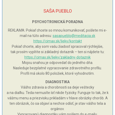
SAŠA PUEBLO
PSYCHOTRONICKÁ PORADNA
REKLAMA: Pokiaľ chcete so mnou komunikovať, pošlete mi e-
mail na túto adresu:
sasapueblo@meditacia.sk
https://cimax.sk/lieky/kontakt
Pokiaľ chcete, aby som vašu žiadosť spracoval rýchlejšie,
tak prosím vyplňte si základný dotazník – ten si nájdete tu:
https://cimax.sk/lieky/zakladny-dotaznik
Mojou snahou je odpovedať do jedného dňa.
Nasleduje bezplatné vypracovanie zdravotného profilu.
Profil má okolo 80 položiek, ktoré vyhodnotím.
DIAGNOSTIKA
Vášho zdravia a chorobnosti sa deje veštecky
a na diaľku. Teda nemusíte ísť nikde fyzicky. Funguje to tak, že k
vášmu menu a priezvisku prikladám v hlave obrázky chorôb. A
ten obrázok, čo sa objaví a nechce odísť, je stav vášho tela a
orgánov.
Vypracovanú diagnostiku vám pošlem do e-mailu.