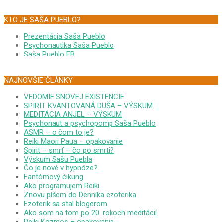
KTO JE SAŠA PUEBLO?
Prezentácia Saša Pueblo
Psychonautika Saša Pueblo
Saša Pueblo FB
NAJNOVŠIE ČLÁNKY
VEDOMIE SNOVEJ EXISTENCIE
SPIRIT KVANTOVANÁ DUŠA – VÝSKUM
MEDITÁCIA ANJEL – VÝSKUM
Psychonaut a psychopomp Saša Pueblo
ASMR – o čom to je?
Reiki Maori Paua – opakovanie
Spirit – smrť – čo po smrti?
Výskum Sašu Puebla
Čo je nové v hypnóze?
Fantómový čikung
Ako programujem Reiki
Znovu píšem do Denníka ezoterika
Ezoterik sa stal blogerom
Ako som na tom po 20. rokoch meditácií
Reiki Kozmos – opakovanie