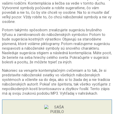
vašimi rodičmi. Kontemplácia a liečba sa vedie v tomto duchu.
Vytvorené symboly počúvate a robíte sugeratívne, čo vám
povedali a nie to, čo by ste chceli vy osobne. Na to si musíte dať
veľký pozor. Vždy robíte to, čo chcú náboženské symboly a nie vy
osobne.
Potom takýmto spôsobom zrealizujete sugeráciu brušného
týfusu a zamilovanosti do náboženských symbolov. Potom to
bude sugerácia kostných výrastkov. Objavujú sa starodávne
písmená, ktoré voláme piktogramy. Potom realizujeme sugeráciu
nespavosti a náboženské symboly sú snového charakteru.
Nasleduje sugerácia stigiem a následná kontemplácia. Máte pocit,
že beriete na seba hriechy celého sveta. Pokračujete v sugerácii
bolesti a pocitu, že môžete trpieť za iných.
Nakoniec sa venujete kontemplačným cvičeniam a to tak, že si
predstavíte náboženské sviatky vo všetkých náboženských
systémoch a včleníte sa do deja, ako si to žiada dej a nie tradícia
náboženských autorít. Pokiaľ ste špiritista, tak všetko vyciťujete z
nepoškodených kostí brontosaurov a zbytkov fosílií. Tento zápis
má aj svoju zvukovú podobu MP3. Vyhľadaj v nahrávkach.