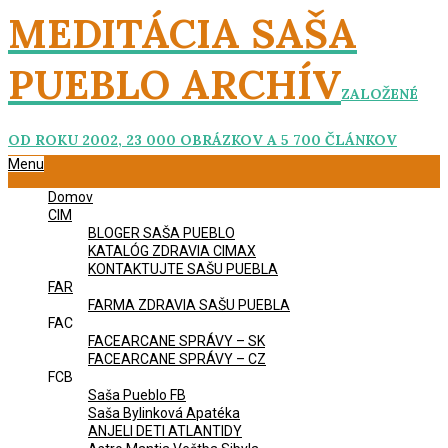
Skip
MEDITÁCIA SAŠA
to
content
PUEBLO ARCHÍV
ZALOŽENÉ
OD ROKU 2002, 23 000 OBRÁZKOV A 5 700 ČLÁNKOV
Primary
Menu
Navigation
Domov
Menu
CIM
BLOGER SAŠA PUEBLO
KATALÓG ZDRAVIA CIMAX
KONTAKTUJTE SAŠU PUEBLA
FAR
FARMA ZDRAVIA SAŠU PUEBLA
FAC
FACEARCANE SPRÁVY – SK
FACEARCANE SPRÁVY – CZ
FCB
Saša Pueblo FB
Saša Bylinková Apatéka
ANJELI DETI ATLANTIDY