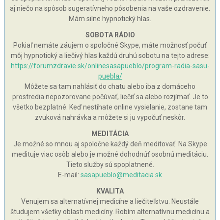
aj niečo na spôsob sugeratívneho pôsobenia na vaše ozdravenie.
Mám silne hypnotický hlas.
SOBOTA RÁDIO
Pokiaľ nemáte záujem o spoločné Skype, máte možnosť počuť
môj hypnotický a liečivý hlas každú druhú sobotu na tejto adrese:
https://forumzdravie.sk/onlinesasapueblo/program-radia-sasu-
puebla/
Môžete sa tam nahlásiť do chatu alebo iba z domáceho
prostredia nepozorovane počúvať, liečiť sa alebo rozjímať. Je to
všetko bezplatné. Keď nestíhate online vysielanie, zostane tam
zvuková nahrávka a môžete si ju vypočuť neskôr.
MEDITÁCIA
Je možné so mnou aj spoločne každý deň meditovať. Na Skype
medituje viac osôb alebo je možné dohodnúť osobnú meditáciu.
Tieto služby sú spoplatnené.
E-mail:
sasapueblo@meditacia.sk
KVALITA
Venujem sa alternatívnej medicíne a liečiteľstvu. Neustále
študujem všetky oblasti medicíny. Robím alternatívnu medicínu a