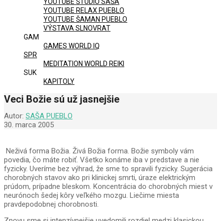
YOUTUBE ŠTÚDIO SAŠA
YOUTUBE RELAX PUEBLO
YOUTUBE ŠAMAN PUEBLO
VÝSTAVA SLNOVRAT
GAM
GAMES WORLD IQ
SPR
MEDITATION WORLD REIKI
SUK
KAPITOLY
Veci Božie sú už jasnejšie
Autor:
SAŠA PUEBLO
30. marca 2005
Neživá forma Božia. Živá Božia forma. Božie symboly vám
povedia, čo máte robiť. Všetko konáme iba v predstave a nie
fyzicky. Uveríme bez výhrad, že sme to spravili fyzicky. Sugerácia
chorobných stavov ako pri klinickej smrti, úraze elektrickým
prúdom, prípadne bleskom. Koncentrácia do chorobných miest v
neurónoch šedej kôry veľkého mozgu. Liečime miesta
pravdepodobnej chorobnosti.
Znovu sme si intenzívnejšie uvedomili rozdiel medzi klasickou