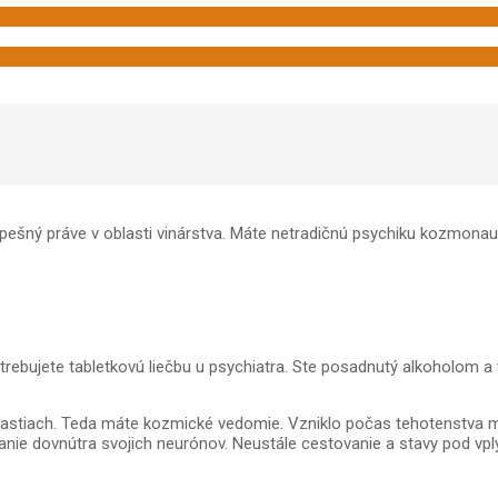
ešný práve v oblasti vinárstva. Máte netradičnú psychiku kozmonautov
potrebujete tabletkovú liečbu u psychiatra. Ste posadnutý alkoholom a
lastiach. Teda máte kozmické vedomie. Vzniklo počas tehotenstva 
anie dovnútra svojich neurónov. Neustále cestovanie a stavy pod vpl