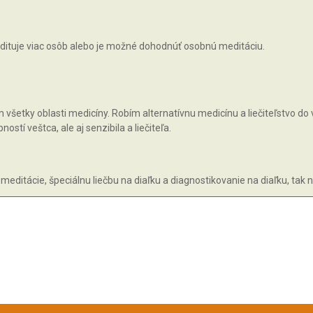
ituje viac osôb alebo je možné dohodnúť osobnú meditáciu.
všetky oblasti medicíny. Robím alternatívnu medicínu a liečiteľstvo do v
tí veštca, ale aj senzibila a liečiteľa.
 meditácie, špeciálnu liečbu na diaľku a diagnostikovanie na diaľku, tak 