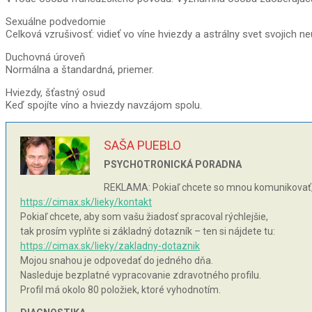
Sexuálne podvedomie
Celková vzrušivosť: vidieť vo víne hviezdy a astrálny svet svojich n
Duchovná úroveň
Normálna a štandardná, priemer.
Hviezdy, šťastný osud
Keď spojíte víno a hviezdy navzájom spolu.
SAŠA PUEBLO
PSYCHOTRONICKÁ PORADNA
REKLAMA: Pokiaľ chcete so mnou komunikovať, 
https://cimax.sk/lieky/kontakt
Pokiaľ chcete, aby som vašu žiadosť spracoval rýchlejšie,
tak prosím vyplňte si základný dotazník – ten si nájdete tu:
https://cimax.sk/lieky/zakladny-dotaznik
Mojou snahou je odpovedať do jedného dňa.
Nasleduje bezplatné vypracovanie zdravotného profilu.
Profil má okolo 80 položiek, ktoré vyhodnotím.