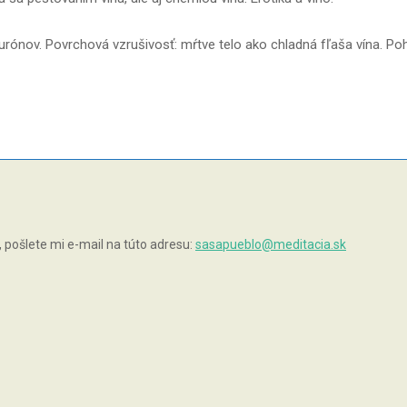
eurónov. Povrchová vzrušivosť: mŕtve telo ako chladná fľaša vína. Pohl
pošlete mi e-mail na túto adresu:
sasapueblo@meditacia.sk