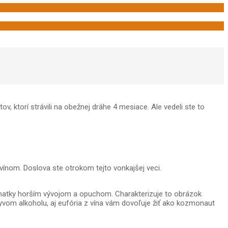
, ktorí strávili na obežnej dráhe 4 mesiace. Ale vedeli ste to
 vínom. Doslova ste otrokom tejto vonkajšej veci.
matky horším vývojom a opuchom. Charakterizuje to obrázok
yvom alkoholu, aj eufória z vína vám dovoľuje žiť ako kozmonaut