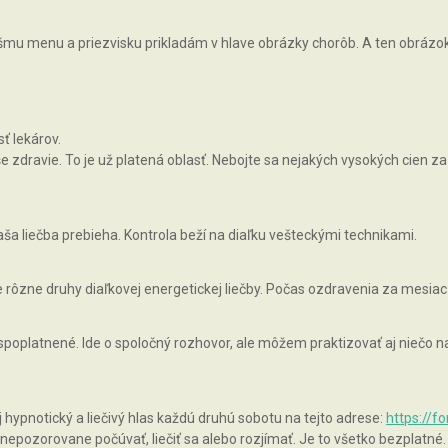
vášmu menu a priezvisku prikladám v hlave obrázky chorôb. A ten obrázok, 
ť lekárov.
zdravie. To je už platená oblasť. Nebojte sa nejakých vysokých cien za 
ša liečba prebieha. Kontrola beží na diaľku vešteckými technikami.
rôzne druhy diaľkovej energetickej liečby. Počas ozdravenia za mesiac
 spoplatnené. Ide o spoločný rozhovor, ale môžem praktizovať aj niečo
pnotický a liečivý hlas každú druhú sobotu na tejto adrese:
https://f
epozorovane počúvať, liečiť sa alebo rozjímať. Je to všetko bezplatné.