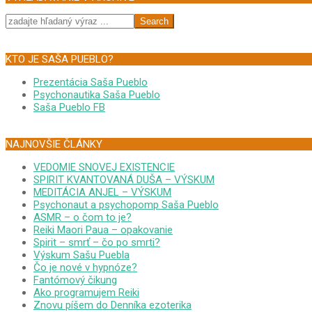
Search
KTO JE SAŠA PUEBLO?
Prezentácia Saša Pueblo
Psychonautika Saša Pueblo
Saša Pueblo FB
NAJNOVŠIE ČLÁNKY
VEDOMIE SNOVEJ EXISTENCIE
SPIRIT KVANTOVANÁ DUŠA – VÝSKUM
MEDITÁCIA ANJEL – VÝSKUM
Psychonaut a psychopomp Saša Pueblo
ASMR – o čom to je?
Reiki Maori Paua – opakovanie
Spirit – smrť – čo po smrti?
Výskum Sašu Puebla
Čo je nové v hypnóze?
Fantómový čikung
Ako programujem Reiki
Znovu píšem do Denníka ezoterika