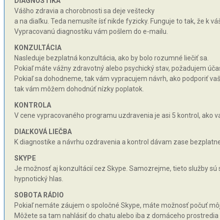
DIAGNOSTIKA
Vášho zdravia a chorobnosti sa deje veštecky
a na diaľku. Teda nemusíte ísť nikde fyzicky. Funguje to tak, že k 
Vypracovanú diagnostiku vám pošlem do e-mailu.
KONZULTÁCIA
Nasleduje bezplatná konzultácia, ako by bolo rozumné liečiť sa.
Pokiaľ máte vážny zdravotný alebo psychický stav, požadujem účas
Pokiaľ sa dohodneme, tak vám vypracujem návrh, ako podporiť vaše 
tak vám môžem dohodnúť nízky poplatok.
KONTROLA
V cene vypracovaného programu uzdravenia je asi 5 kontrol, ako va
DIAĽKOVÁ LIEČBA
K diagnostike a návrhu ozdravenia a kontrol dávam zase bezplatne 
SKYPE
Je možnosť aj konzultácií cez Skype. Samozrejme, tieto služby sú
hypnotický hlas.
SOBOTA RÁDIO
Pokiaľ nemáte záujem o spoločné Skype, máte možnosť počuť môj hy
Môžete sa tam nahlásiť do chatu alebo iba z domáceho prostredia n