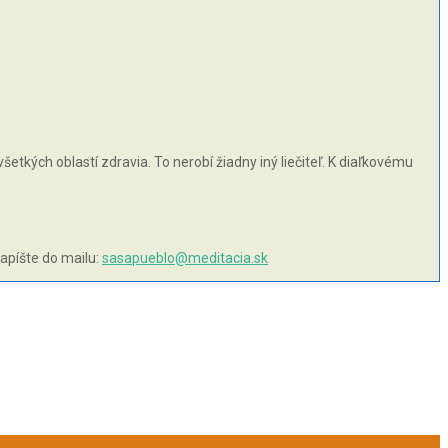
šetkých oblastí zdravia. To nerobí žiadny iný liečiteľ. K diaľkovému
napíšte do mailu:
sasapueblo@meditacia.sk