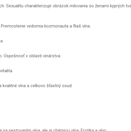
 Sexualitu charakterizuje obrázok milovania so ženami kyprých tvar
 Premostenie vedomia kozmonauta a fliaš vína.
a.
o. Úspešnosť v oblasti vinárstva.
italita.
kvalitné vína a celkovo šťastný osud.
 pestovaním vína, ale aj chémiou vína. Erotika a víno.