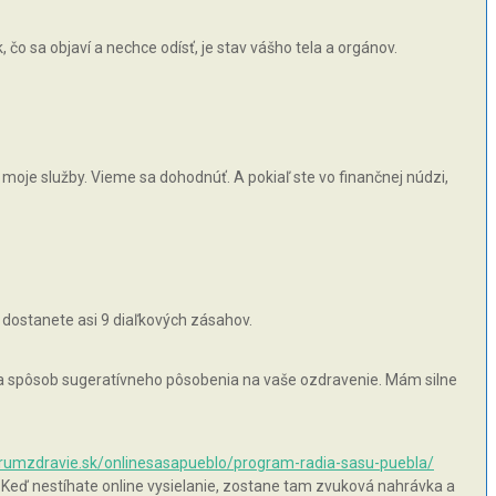
čo sa objaví a nechce odísť, je stav vášho tela a orgánov.
moje služby. Vieme sa dohodnúť. A pokiaľ ste vo finančnej núdzi,
 dostanete asi 9 diaľkových zásahov.
 na spôsob sugeratívneho pôsobenia na vaše ozdravenie. Mám silne
orumzdravie.sk/onlinesasapueblo/program-radia-sasu-puebla/
 Keď nestíhate online vysielanie, zostane tam zvuková nahrávka a