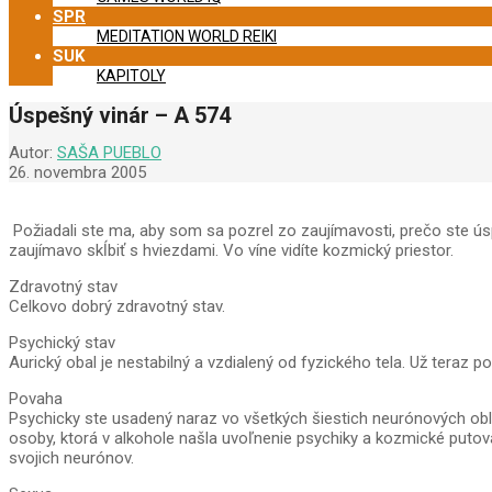
SPR
MEDITATION WORLD REIKI
SUK
KAPITOLY
Úspešný vinár – A 574
Autor:
SAŠA PUEBLO
26. novembra 2005
Požiadali ste ma, aby som sa pozrel zo zaujímavosti, prečo ste úsp
zaujímavo skĺbiť s hviezdami. Vo víne vidíte kozmický priestor.
Zdravotný stav
Celkovo dobrý zdravotný stav.
Psychický stav
Aurický obal je nestabilný a vzdialený od fyzického tela. Už teraz 
Povaha
Psychicky ste usadený naraz vo všetkých šiestich neurónových ob
osoby, ktorá v alkohole našla uvoľnenie psychiky a kozmické putov
svojich neurónov.