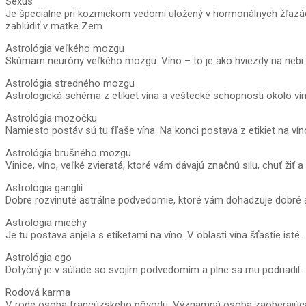
Sexus
Je špeciálne pri kozmickom vedomí uložený v hormonálnych žľazách.
zablúdiť v matke Zem.
Astrológia veľkého mozgu
Skúmam neuróny veľkého mozgu. Víno – to je ako hviezdy na nebi.
Astrológia stredného mozgu
Astrologická schéma z etikiet vína a veštecké schopnosti okolo vín
Astrológia mozočku
Namiesto postáv sú tu fľaše vína. Na konci postava z etikiet na vín
Astrológia brušného mozgu
Vinice, víno, veľké zvieratá, ktoré vám dávajú značnú silu, chuť žiť a v
Astrológia ganglií
Dobre rozvinuté astrálne podvedomie, ktoré vám dohadzuje dobré a 
Astrológia miechy
Je tu postava anjela s etiketami na víno. V oblasti vína šťastie isté.
Astrológia ego
Dotyčný je v súlade so svojím podvedomím a plne sa mu podriadil.
Rodová karma
V rode osoba francúzskeho pôvodu. Významná osoba zaoberajúca sa