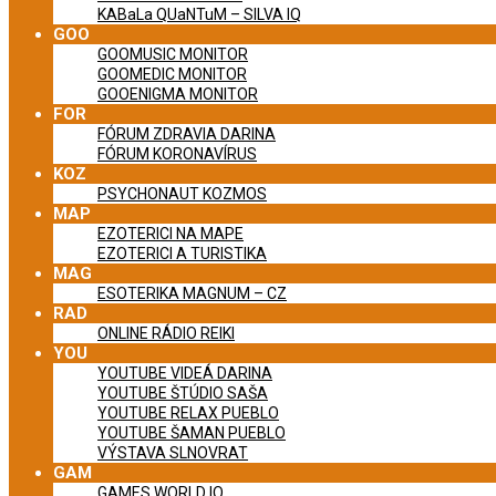
KABaLa QUaNTuM – SILVA IQ
GOO
GOOMUSIC MONITOR
GOOMEDIC MONITOR
GOOENIGMA MONITOR
FOR
FÓRUM ZDRAVIA DARINA
FÓRUM KORONAVÍRUS
KOZ
PSYCHONAUT KOZMOS
MAP
EZOTERICI NA MAPE
EZOTERICI A TURISTIKA
MAG
ESOTERIKA MAGNUM – CZ
RAD
ONLINE RÁDIO REIKI
YOU
YOUTUBE VIDEÁ DARINA
YOUTUBE ŠTÚDIO SAŠA
YOUTUBE RELAX PUEBLO
YOUTUBE ŠAMAN PUEBLO
VÝSTAVA SLNOVRAT
GAM
GAMES WORLD IQ