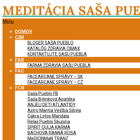
Skip
MEDITÁCIA SAŠA PU
to
content
Primary
Menu
Navigation
DOMOV
Menu
CIM
BLOGER SAŠA PUEBLO
KATALÓG ZDRAVIA CIMAX
KONTAKTUJTE SAŠU PUEBLA
FAR
FARMA ZDRAVIA SAŠU PUEBLA
FAC
FACEARCANE SPRÁVY – SK
FACEARCANE SPRÁVY – CZ
FCB
Saša Pueblo FB
Saša Bylinková Apatéka
ANJELI DETI ATLANTIDY
Astro Mantia Veštba Sibyla
Čakra Lotos Mandala
Relax Pueblo Skupina
SPIRIT OUIJA KARMA
BACHOVA RANNÁ ROSA
MeDICINMaN TRANZ