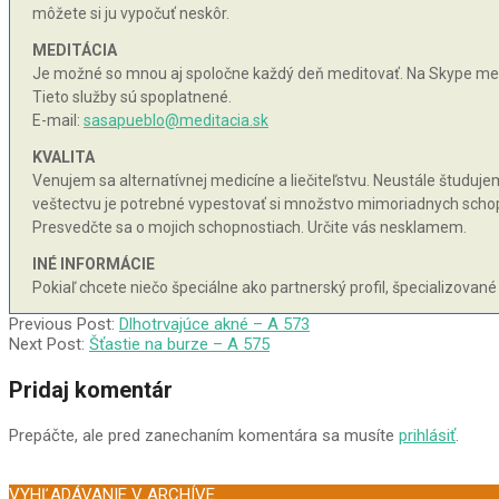
môžete si ju vypočuť neskôr.
MEDITÁCIA
Je možné so mnou aj spoločne každý deň meditovať. Na Skype med
Tieto služby sú spoplatnené.
E-mail:
sasapueblo@meditacia.sk
KVALITA
Venujem sa alternatívnej medicíne a liečiteľstvu. Neustále študujem 
veštectvu je potrebné vypestovať si množstvo mimoriadnych schopnos
Presvedčte sa o mojich schopnostiach. Určite vás nesklamem.
INÉ INFORMÁCIE
Pokiaľ chcete niečo špeciálne ako partnerský profil, špecializované
2005-
Previous Post:
Dlhotrvajúce akné – A 573
11-
Next Post:
Šťastie na burze – A 575
26
Pridaj komentár
Prepáčte, ale pred zanechaním komentára sa musíte
prihlásiť
.
VYHĽADÁVANIE V ARCHÍVE