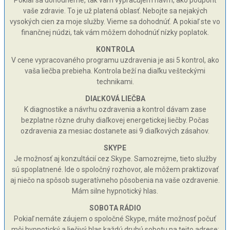
Pokiaľ sa dohodneme, tak vám vypracujem návrh, ako podporiť
vaše zdravie. To je už platená oblasť. Nebojte sa nejakých
vysokých cien za moje služby. Vieme sa dohodnúť. A pokiaľ ste vo
finančnej núdzi, tak vám môžem dohodnúť nízky poplatok.
KONTROLA
V cene vypracovaného programu uzdravenia je asi 5 kontrol, ako
vaša liečba prebieha. Kontrola beží na diaľku vešteckými
technikami.
DIAĽKOVÁ LIEČBA
K diagnostike a návrhu ozdravenia a kontrol dávam zase
bezplatne rôzne druhy diaľkovej energetickej liečby. Počas
ozdravenia za mesiac dostanete asi 9 diaľkových zásahov.
SKYPE
Je možnosť aj konzultácií cez Skype. Samozrejme, tieto služby
sú spoplatnené. Ide o spoločný rozhovor, ale môžem praktizovať
aj niečo na spôsob sugeratívneho pôsobenia na vaše ozdravenie.
Mám silne hypnotický hlas.
SOBOTA RÁDIO
Pokiaľ nemáte záujem o spoločné Skype, máte možnosť počuť
môj hypnotický a liečivý hlas každú druhú sobotu na tejto adrese: