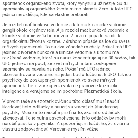
spomienok organického života, ktorý vyhynul a už nežije. Sú tu
spomienky aj organického života mimo planétu Zem. A toto UFO
jedinci nerozlišujú, kde sa vlastne prebúrali.
Je rozdiel mať bunkové vedomie a k tomu kozmické vedomie
ganglií okolo orgánov tela. A je rozdiel mať bunkové vedomie a
klinické vedomie veľkého mozgu. V prvom prípade sa ide k
organickému životu v kozme, v druhom prípade sa ide do sveta
mŕtvych spomienok. To sú dva zásadné rozdiely. Pokiaľ má UFO
jedinec otvorené bunkové a klinické vedomie a k tomu má
rozšírené vedomie, ktoré sa naraz koncentruje aj na 30 bodov, tak
UFO jedinec má pocit, že svet mŕtvych a tam zoskupené
spomienky sa navalia na neho. Pokiaľ má UFO jedinec
skoncentrované vedomie na jeden bod a túžbu ísť k UFO, tak ide
psychicky do zoskupených spomienok vo svete mŕtvych
spomienok. Tieto zoskupenia voláme pracovne kozmické
inteligencie a venujeme sa im podrobne: Plazmatická škola.
V prvom rade sa ezoterik cvičiacu túto oblasť musí naučiť
likvidovať tieto odtlačky a naučiť sa vracať do štandardnej
psychiky. Musí sa to naučiť a prísť na to, ako info odtlačok
zlikvidovať. To je nutná psychohygiena. Info odtlačky by mohli
narobiť paseku v psychike. A upozorňujem každého, že cvičí na
vlastnú zodpovednosť. Varovanie myslím vážne.