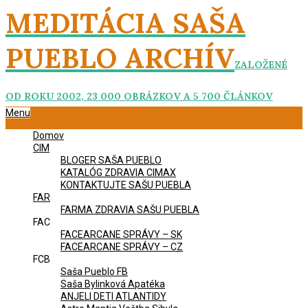
Skip
MEDITÁCIA SAŠA
to
content
PUEBLO ARCHÍV
ZALOŽENÉ
OD ROKU 2002, 23 000 OBRÁZKOV A 5 700 ČLÁNKOV
Primary
Menu
Navigation
Domov
Menu
CIM
BLOGER SAŠA PUEBLO
KATALÓG ZDRAVIA CIMAX
KONTAKTUJTE SAŠU PUEBLA
FAR
FARMA ZDRAVIA SAŠU PUEBLA
FAC
FACEARCANE SPRÁVY – SK
FACEARCANE SPRÁVY – CZ
FCB
Saša Pueblo FB
Saša Bylinková Apatéka
ANJELI DETI ATLANTIDY