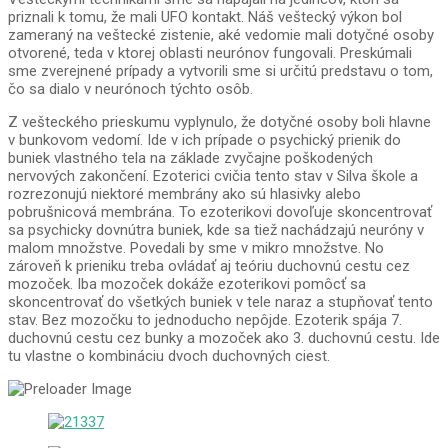
priznali k tomu, že mali UFO kontakt. Náš veštecký výkon bol
zameraný na veštecké zistenie, aké vedomie mali dotyčné osoby
otvorené, teda v ktorej oblasti neurónov fungovali. Preskúmali
sme zverejnené prípady a vytvorili sme si určitú predstavu o tom,
čo sa dialo v neurónoch týchto osôb.
Z vešteckého prieskumu vyplynulo, že dotyčné osoby boli hlavne
v bunkovom vedomí. Ide v ich prípade o psychický prienik do
buniek vlastného tela na základe zvyčajne poškodených
nervových zakončení. Ezoterici cvičia tento stav v Silva škole a
rozrezonujú niektoré membrány ako sú hlasivky alebo
pobrušnicová membrána. To ezoterikovi dovoľuje skoncentrovať
sa psychicky dovnútra buniek, kde sa tiež nachádzajú neuróny v
malom množstve. Povedali by sme v mikro množstve. No
zároveň k prieniku treba ovládať aj teóriu duchovnú cestu cez
mozoček. Iba mozoček dokáže ezoterikovi pomôcť sa
skoncentrovať do všetkých buniek v tele naraz a stupňovať tento
stav. Bez mozočku to jednoducho nepôjde. Ezoterik spája 7.
duchovnú cestu cez bunky a mozoček ako 3. duchovnú cestu. Ide
tu vlastne o kombináciu dvoch duchovných ciest.