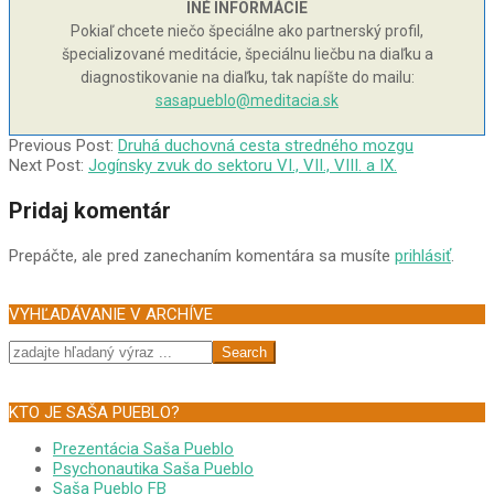
INÉ INFORMÁCIE
Pokiaľ chcete niečo špeciálne ako partnerský profil,
špecializované meditácie, špeciálnu liečbu na diaľku a
diagnostikovanie na diaľku, tak napíšte do mailu:
sasapueblo@meditacia.sk
2007-
Previous Post:
Druhá duchovná cesta stredného mozgu
07-
Next Post:
Jogínsky zvuk do sektoru VI., VII., VIII. a IX.
31
Pridaj komentár
Prepáčte, ale pred zanechaním komentára sa musíte
prihlásiť
.
VYHĽADÁVANIE V ARCHÍVE
Search
KTO JE SAŠA PUEBLO?
Prezentácia Saša Pueblo
Psychonautika Saša Pueblo
Saša Pueblo FB