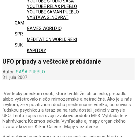
YOUTUBE ŠTÚDIO SAŠA
YOUTUBE RELAX PUEBLO
YOUTUBE ŠAMAN PUEBLO
VÝSTAVA SLNOVRAT
GAM
GAMES WORLD IQ
SPR
MEDITATION WORLD REIKI
SUK
KAPITOLY
UFO prípady a veštecké prebádanie
Autor:
SAŠA PUEBLO
31. júla 2007
Veštecký prieskum osôb, ktoré tvrdili, že ich unieslo, prepadlo
alebo vyšetrovalo niečo mimozemské a netradičné. Ako je u nás
zvykom, že v pozitívnom duchu preskúmame všetko, čo súvisí s
ľudskou psychikou a teraz sa na radu dostali jedinci v zmysle
UFO. Tento zápis má svoju zvukovú podobu MP3. Vyhľadajte v
Nahrávkach: Kozmos sekcia. Vyhľadajte aj mapy organického
života v kozme. Klikni: Galérie : Mapy v ezoterike
Vešteckými technikami sme sa napájali na jedincov, ktorí sa