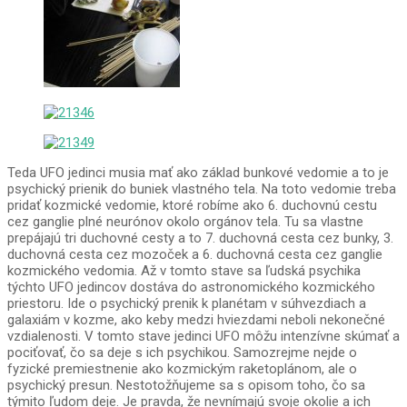
Teda UFO jedinci musia mať ako základ bunkové vedomie a to je
psychický prienik do buniek vlastného tela. Na toto vedomie treba
pridať kozmické vedomie, ktoré robíme ako 6. duchovnú cestu
cez ganglie plné neurónov okolo orgánov tela. Tu sa vlastne
prepájajú tri duchovné cesty a to 7. duchovná cesta cez bunky, 3.
duchovná cesta cez mozoček a 6. duchovná cesta cez ganglie
kozmického vedomia. Až v tomto stave sa ľudská psychika
týchto UFO jedincov dostáva do astronomického kozmického
priestoru. Ide o psychický prenik k planétam v súhvezdiach a
galaxiám v kozme, ako keby medzi hviezdami neboli nekonečné
vzdialenosti. V tomto stave jedinci UFO môžu intenzívne skúmať a
pociťovať, čo sa deje s ich psychikou. Samozrejme nejde o
fyzické premiestnenie ako kozmickým raketoplánom, ale o
psychický presun. Nestotožňujeme sa s opisom toho, čo sa
týmito ľudom deje. Je pravda, že nevnímajú svoje okolie a ich