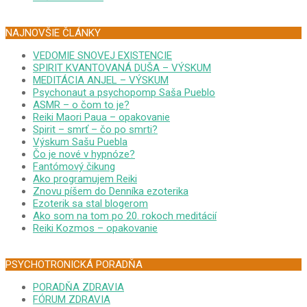
NAJNOVŠIE ČLÁNKY
VEDOMIE SNOVEJ EXISTENCIE
SPIRIT KVANTOVANÁ DUŠA – VÝSKUM
MEDITÁCIA ANJEL – VÝSKUM
Psychonaut a psychopomp Saša Pueblo
ASMR – o čom to je?
Reiki Maori Paua – opakovanie
Spirit – smrť – čo po smrti?
Výskum Sašu Puebla
Čo je nové v hypnóze?
Fantómový čikung
Ako programujem Reiki
Znovu píšem do Denníka ezoterika
Ezoterik sa stal blogerom
Ako som na tom po 20. rokoch meditácií
Reiki Kozmos – opakovanie
PSYCHOTRONICKÁ PORADŇA
PORADŇA ZDRAVIA
FÓRUM ZDRAVIA