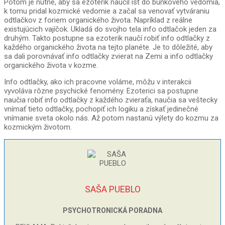
Potom je nutné, aby sa ezoterik naučil ísť do bunkového vedomia,
k tomu pridal kozmické vedomie a začal sa venovať vytváraniu
odtlačkov z foriem organického života. Napríklad z reálne
existujúcich vajíčok. Ukladá do svojho tela info odtlačok jeden za
druhým. Takto postupne sa ezoterik naučí robiť info odtlačky z
každého organického života na tejto planéte. Je to dôležité, aby
sa dali porovnávať info odtlačky zvierat na Zemi a info odtlačky
organického života v kozme.
Info odtlačky, ako ich pracovne voláme, môžu v interakcii
vyvoláva rôzne psychické fenomény. Ezoterici sa postupne
naučia robiť info odtlačky z každého zvieraťa, naučia sa veštecky
vnímať tieto odtlačky, pochopiť ich logiku a získať jedinečné
vnímanie sveta okolo nás. Až potom nastanú výlety do kozmu za
kozmickým životom.
SAŠA PUEBLO
PSYCHOTRONICKÁ PORADNA