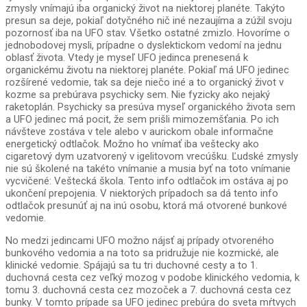
zmysly vnímajú iba organický život na niektorej planéte. Takýto
presun sa deje, pokiaľ dotyčného nič iné nezaujíma a zúžil svoju
pozornosť iba na UFO stav. Všetko ostatné zmizlo. Hovoríme o
jednobodovej mysli, prípadne o dyslektickom vedomí na jednu
oblasť života. Vtedy je myseľ UFO jedinca prenesená k
organickému životu na niektorej planéte. Pokiaľ má UFO jedinec
rozšírené vedomie, tak sa deje niečo iné a to organický život v
kozme sa prebúrava psychicky sem. Nie fyzicky ako nejaký
raketoplán. Psychicky sa presúva myseľ organického života sem
a UFO jedinec má pocit, že sem prišli mimozemšťania. Po ich
návšteve zostáva v tele alebo v aurickom obale informačne
energetický odtlačok. Možno ho vnímať iba veštecky ako
cigaretový dym uzatvorený v igelitovom vrecúšku. Ľudské zmysly
nie sú školené na takéto vnímanie a musia byť na toto vnímanie
vycvičené: Veštecká škola. Tento info odtlačok im ostáva aj po
ukončení prepojenia. V niektorých prípadoch sa dá tento info
odtlačok presunúť aj na inú osobu, ktorá má otvorené bunkové
vedomie.
No medzi jedincami UFO možno nájsť aj prípady otvoreného
bunkového vedomia a na toto sa pridružuje nie kozmické, ale
klinické vedomie. Spájajú sa tu tri duchovné cesty a to 1.
duchovná cesta cez veľký mozog v podobe klinického vedomia, k
tomu 3. duchovná cesta cez mozoček a 7. duchovná cesta cez
bunky. V tomto prípade sa UFO jedinec prebúra do sveta mŕtvych