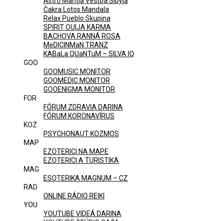
Astro Mantia Veštba Sibyla
Čakra Lotos Mandala
Relax Pueblo Skupina
SPIRIT OUIJA KARMA
BACHOVA RANNÁ ROSA
MeDICINMaN TRANZ
KABaLa QUaNTuM – SILVA IQ
GOO
GOOMUSIC MONITOR
GOOMEDIC MONITOR
GOOENIGMA MONITOR
FOR
FÓRUM ZDRAVIA DARINA
FÓRUM KORONAVÍRUS
KOZ
PSYCHONAUT KOZMOS
MAP
EZOTERICI NA MAPE
EZOTERICI A TURISTIKA
MAG
ESOTERIKA MAGNUM – CZ
RAD
ONLINE RÁDIO REIKI
YOU
YOUTUBE VIDEÁ DARINA