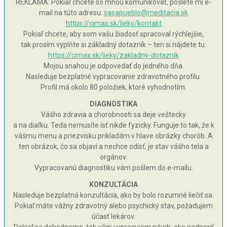
REKLAMA: Pokiaľ chcete so mnou komunikovať, pošlete mi e-
mail na túto adresu:
sasapueblo@meditacia.sk
https://cimax.sk/lieky/kontakt
Pokiaľ chcete, aby som vašu žiadosť spracoval rýchlejšie,
tak prosím vyplňte si základný dotazník – ten si nájdete tu:
https://cimax.sk/lieky/zakladny-dotaznik
Mojou snahou je odpovedať do jedného dňa.
Nasleduje bezplatné vypracovanie zdravotného profilu.
Profil má okolo 80 položiek, ktoré vyhodnotím.
DIAGNOSTIKA
Vášho zdravia a chorobnosti sa deje veštecky
a na diaľku. Teda nemusíte ísť nikde fyzicky. Funguje to tak, že k
vášmu menu a priezvisku prikladám v hlave obrázky chorôb. A
ten obrázok, čo sa objaví a nechce odísť, je stav vášho tela a
orgánov.
Vypracovanú diagnostiku vám pošlem do e-mailu.
KONZULTÁCIA
Nasleduje bezplatná konzultácia, ako by bolo rozumné liečiť sa.
Pokiaľ máte vážny zdravotný alebo psychický stav, požadujem
účasť lekárov.