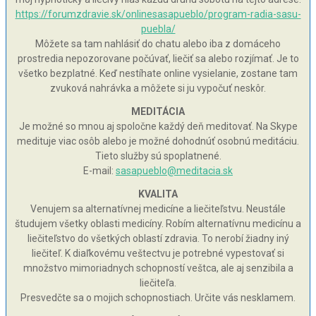
https://forumzdravie.sk/onlinesasapueblo/program-radia-sasu-
puebla/
Môžete sa tam nahlásiť do chatu alebo iba z domáceho
prostredia nepozorovane počúvať, liečiť sa alebo rozjímať. Je to
všetko bezplatné. Keď nestíhate online vysielanie, zostane tam
zvuková nahrávka a môžete si ju vypočuť neskôr.
MEDITÁCIA
Je možné so mnou aj spoločne každý deň meditovať. Na Skype
medituje viac osôb alebo je možné dohodnúť osobnú meditáciu.
Tieto služby sú spoplatnené.
E-mail:
sasapueblo@meditacia.sk
KVALITA
Venujem sa alternatívnej medicíne a liečiteľstvu. Neustále
študujem všetky oblasti medicíny. Robím alternatívnu medicínu a
liečiteľstvo do všetkých oblastí zdravia. To nerobí žiadny iný
liečiteľ. K diaľkovému veštectvu je potrebné vypestovať si
množstvo mimoriadnych schopností veštca, ale aj senzibila a
liečiteľa.
Presvedčte sa o mojich schopnostiach. Určite vás nesklamem.