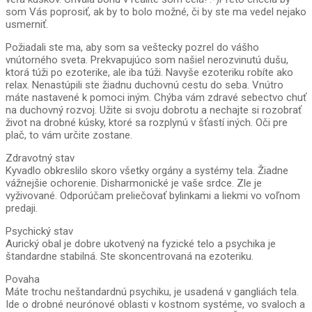
som Vás poprosiť, ak by to bolo možné, či by ste ma vedel nejako
usmerniť.
Požiadali ste ma, aby som sa veštecky pozrel do vášho
vnútorného sveta. Prekvapujúco som našiel nerozvinutú dušu,
ktorá túži po ezoterike, ale iba túži. Navyše ezoteriku robíte ako
relax. Nenastúpili ste žiadnu duchovnú cestu do seba. Vnútro
máte nastavené k pomoci iným. Chýba vám zdravé sebectvo chuť
na duchovný rozvoj. Užite si svoju dobrotu a nechajte si rozobrať
život na drobné kúsky, ktoré sa rozplynú v šťastí iných. Oči pre
plač, to vám určite zostane.
Zdravotný stav
Kyvadlo obkreslilo skoro všetky orgány a systémy tela. Žiadne
vážnejšie ochorenie. Disharmonické je vaše srdce. Zle je
vyživované. Odporúčam preliečovať bylinkami a liekmi vo voľnom
predaji.
Psychický stav
Aurický obal je dobre ukotvený na fyzické telo a psychika je
štandardne stabilná. Ste skoncentrovaná na ezoteriku.
Povaha
Máte trochu neštandardnú psychiku, je usadená v gangliách tela.
Ide o drobné neurónové oblasti v kostnom systéme, vo svaloch a