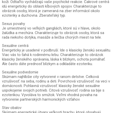
koži. Odtiaľto vychádzajú vaše psychické reakcie. Čakrové centrá
idú energeticky do oblasti kĺbových spojov. Charakterizuje to
obrázok osoby, ktorá je zameraná na zber informácií okolo
ezoteriky a duchovna. Zberateľský typ.
Sexus povahy
Je umiestnený vo veľkých gangliách, ktoré sú v hlave, okolo
žalúdka a mechúra. Charakterizuje to obrázok osoby, ktorá sa
rada niekoho dotýka, masáže a liečba chorých miest na tele.
Sexuálne centrá
Energeticky je usadené v podbruší. Ide o klasicky ženskú sexualitu.
Viac vás to ťahá k rodinnému krbu. Charakterizuje to obrázok
klasicky ženského správania, láska k blízkym, ochota pomáhať.
Ale často dáte prednosť blízkym a odkladáte ezoteriku.
Sexuálne podvedomie
Skúmam najhlbšie city vytvorené v ranom detstve. Celková
vzrušivosť: na seba, rodinu a deti. Povrchová vzrušivosť: na veci v
domácnosti. Pohlavná vzrušivosť: klasicky ženské sexuálne
uspokojenie svojich potrieb. Citová vzrušivosť: rodina sa bije s
ezoterikou. Vyvoláva to smútok. Veľmi vhodná povaha na
vytvorenie partnerských harmonických vzťahov.
Stav obalov
Skúmam energetické útvary veľkosti hrachu, ktoré obsahujú