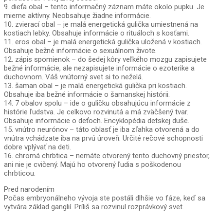
9. dieťa obal – tento informačný záznam máte okolo pupku. Je
mierne aktívny. Neobsahuje žiadne informácie.
10. zvierací obal – je malá energetická gulička umiestnená na
kostiach lebky. Obsahuje informácie o rituáloch s kosťami.
11. eros obal – je malá energetická gulička uložená v kostiach.
Obsahuje bežné informácie o sexuálnom živote.
12. zápis spomienok – do šedej kôry veľkého mozgu zapisujete
bežné informácie, ale nezapisujete informácie o ezoterike a
duchovnom. Váš vnútorný svet si to neželá.
13. šaman obal – je malá energetická gulička pri kostiach.
Obsahuje iba bežné informácie o šamanskej histórii.
14. 7 obalov spolu – ide o guličku obsahujúcu informácie z
histórie ľudstva. Je celkovo rozvinutá a má zväčšený tvar.
Obsahuje informácie o deťoch. Encyklopédia detskej duše.
15. vnútro neurónov – táto oblasť je iba zľahka otvorená a do
vnútra vchádzate iba na prvú úroveň. Určité rečové schopnosti
dobre vplývať na deti.
16. chromá chrbtica – nemáte otvorený tento duchovný priestor,
ani nie je cvičený. Majú ho otvorený ľudia s poškodenou
chrbticou.
Pred narodením
Počas embryonálneho vývoja ste postáli dlhšie vo fáze, keď sa
vytvára základ ganglií. Príliš sa rozvinul rozprávkový svet.