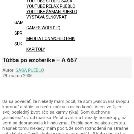
YOUTUBE ŠTÚDIO SAŠA
YOUTUBE RELAX PUEBLO
YOUTUBE ŠAMAN PUEBLO
VÝSTAVA SLNOVRAT
GAM
GAMES WORLD IQ
SPR
MEDITATION WORLD REIKI
SUK
KAPITOLY
Túžba po ezoterike – A 667
Autor:
SAŠA PUEBLO
29. marca 2006
Dá sa povedať, že niekedy mám pocit, že som „valcovaná svojou
karmou“ a stále sa niečo začína a niečo končí. Viem, že žijem
svoj posledný život. (čo sa karmy týka). Som duchovne
„naladená“ už od malička. Priťahovali ma hviezdy, horoskopy, až
som sa dopracovala k hinduizmu… Prešla som nejakou cestou.
Napriek tomu niekedy mám pocit, že som rozhodená na strašne
veľa kúskov. Chvála bohu v realite som celá! :-)Preto chcela by