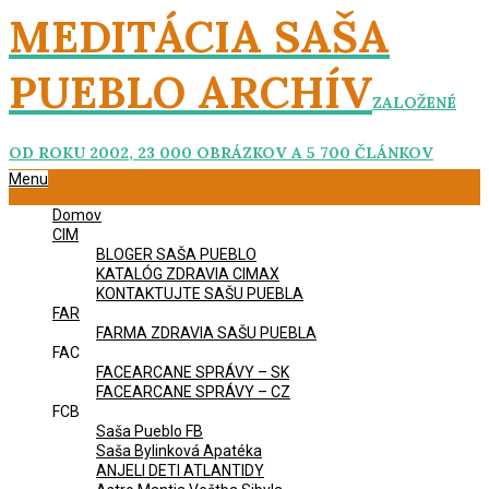
Skip
MEDITÁCIA SAŠA
to
content
PUEBLO ARCHÍV
ZALOŽENÉ
OD ROKU 2002, 23 000 OBRÁZKOV A 5 700 ČLÁNKOV
Primary
Menu
Navigation
Domov
Menu
CIM
BLOGER SAŠA PUEBLO
KATALÓG ZDRAVIA CIMAX
KONTAKTUJTE SAŠU PUEBLA
FAR
FARMA ZDRAVIA SAŠU PUEBLA
FAC
FACEARCANE SPRÁVY – SK
FACEARCANE SPRÁVY – CZ
FCB
Saša Pueblo FB
Saša Bylinková Apatéka
ANJELI DETI ATLANTIDY