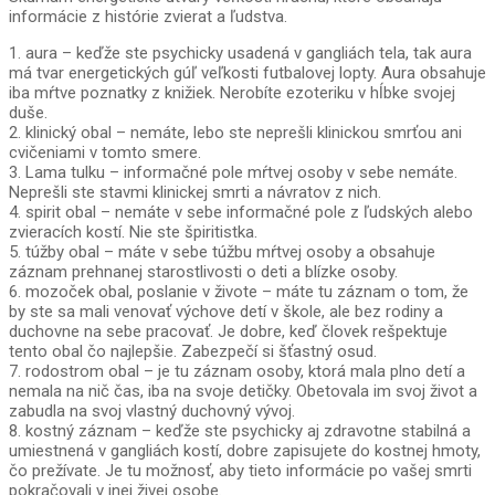
informácie z histórie zvierat a ľudstva.
1. aura – keďže ste psychicky usadená v gangliách tela, tak aura
má tvar energetických gúľ veľkosti futbalovej lopty. Aura obsahuje
iba mŕtve poznatky z knižiek. Nerobíte ezoteriku v hĺbke svojej
duše.
2. klinický obal – nemáte, lebo ste neprešli klinickou smrťou ani
cvičeniami v tomto smere.
3. Lama tulku – informačné pole mŕtvej osoby v sebe nemáte.
Neprešli ste stavmi klinickej smrti a návratov z nich.
4. spirit obal – nemáte v sebe informačné pole z ľudských alebo
zvieracích kostí. Nie ste špiritistka.
5. túžby obal – máte v sebe túžbu mŕtvej osoby a obsahuje
záznam prehnanej starostlivosti o deti a blízke osoby.
6. mozoček obal, poslanie v živote – máte tu záznam o tom, že
by ste sa mali venovať výchove detí v škole, ale bez rodiny a
duchovne na sebe pracovať. Je dobre, keď človek rešpektuje
tento obal čo najlepšie. Zabezpečí si šťastný osud.
7. rodostrom obal – je tu záznam osoby, ktorá mala plno detí a
nemala na nič čas, iba na svoje detičky. Obetovala im svoj život a
zabudla na svoj vlastný duchovný vývoj.
8. kostný záznam – keďže ste psychicky aj zdravotne stabilná a
umiestnená v gangliách kostí, dobre zapisujete do kostnej hmoty,
čo prežívate. Je tu možnosť, aby tieto informácie po vašej smrti
pokračovali v inej živej osobe.