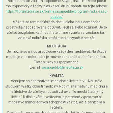
Pokiaľ nemáte záujem o spoločné Skype, máte možnosť počuť
môj hypnotický a liečivý hlas každú druhú sobotu na tejto adrese:
https://forumzdravie.sk/onlinesasapueblo/program-radia-sasu-
puebla/
Môžete sa tam nahlásiť do chatu alebo iba z domáceho
prostredia nepozorovane počúvať, liečiť sa alebo rozjímať. Je to
všetko bezplatné. Keď nestíhate online vysielanie, zostane tam
zvuková nahrávka a môžete si ju vypočuť neskôr.
MEDITÁCIA
Je možné so mnou aj spoločne každý deň meditovať. Na Skype
medituje viac osôb alebo je možné dohodnúť osobnú meditáciu.
Tieto služby sú spoplatnené.
E-mail:
sasapueblo@meditacia.sk
KVALITA
Venujem sa alternatívnej medicíne a liečiteľstvu. Neustále
študujem všetky oblasti medicíny. Robím alternatívnu medicínu a
liečiteľstvo do všetkých oblastí zdravia. To nerobí žiadny iný
liečiteľ. K diaľkovému veštectvu je potrebné vypestovať si
množstvo mimoriadnych schopností veštca, ale aj senzibila a
liečiteľa.
Presvedčte sa o mojich schopnostiach. Určite vás nesklamem.