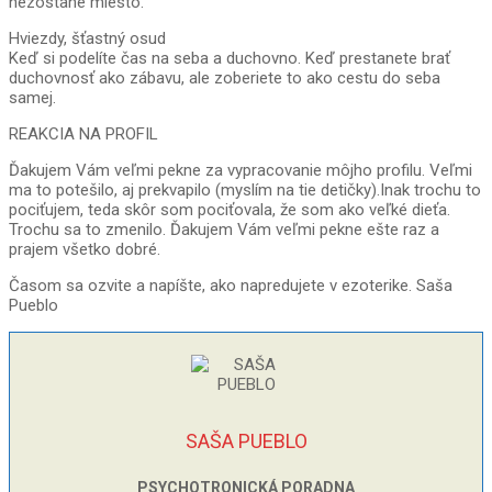
nezostane miesto.
Hviezdy, šťastný osud
Keď si podelíte čas na seba a duchovno. Keď prestanete brať
duchovnosť ako zábavu, ale zoberiete to ako cestu do seba
samej.
REAKCIA NA PROFIL
Ďakujem Vám veľmi pekne za vypracovanie môjho profilu. Veľmi
ma to potešilo, aj prekvapilo (myslím na tie detičky).Inak trochu to
pociťujem, teda skôr som pociťovala, že som ako veľké dieťa.
Trochu sa to zmenilo. Ďakujem Vám veľmi pekne ešte raz a
prajem všetko dobré.
Časom sa ozvite a napíšte, ako napredujete v ezoterike. Saša
Pueblo
SAŠA PUEBLO
PSYCHOTRONICKÁ PORADNA