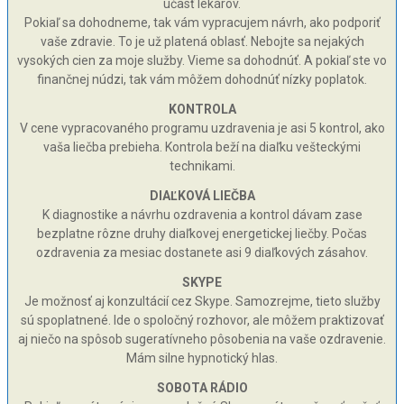
účasť lekárov.
Pokiaľ sa dohodneme, tak vám vypracujem návrh, ako podporiť
vaše zdravie. To je už platená oblasť. Nebojte sa nejakých
vysokých cien za moje služby. Vieme sa dohodnúť. A pokiaľ ste vo
finančnej núdzi, tak vám môžem dohodnúť nízky poplatok.
KONTROLA
V cene vypracovaného programu uzdravenia je asi 5 kontrol, ako
vaša liečba prebieha. Kontrola beží na diaľku vešteckými
technikami.
DIAĽKOVÁ LIEČBA
K diagnostike a návrhu ozdravenia a kontrol dávam zase
bezplatne rôzne druhy diaľkovej energetickej liečby. Počas
ozdravenia za mesiac dostanete asi 9 diaľkových zásahov.
SKYPE
Je možnosť aj konzultácií cez Skype. Samozrejme, tieto služby
sú spoplatnené. Ide o spoločný rozhovor, ale môžem praktizovať
aj niečo na spôsob sugeratívneho pôsobenia na vaše ozdravenie.
Mám silne hypnotický hlas.
SOBOTA RÁDIO