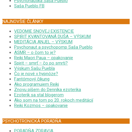
Psychonautika Saša Pueblo
Saša Pueblo FB
NAJNOVŠIE ČLÁNKY
VEDOMIE SNOVEJ EXISTENCIE
SPIRIT KVANTOVANÁ DUŠA – VÝSKUM
MEDITÁCIA ANJEL – VÝSKUM
Psychonaut a psychopomp Saša Pueblo
ASMR – o čom to je?
Reiki Maori Paua – opakovanie
Spirit – smrť – čo po smrti?
Výskum Sašu Puebla
Čo je nové v hypnóze?
Fantómový čikung
Ako programujem Reiki
Znovu píšem do Denníka ezoterika
Ezoterik sa stal blogerom
Ako som na tom po 20. rokoch meditácií
Reiki Kozmos – opakovanie
PSYCHOTRONICKÁ PORADŇA
PORADŇA ZDRAVIA