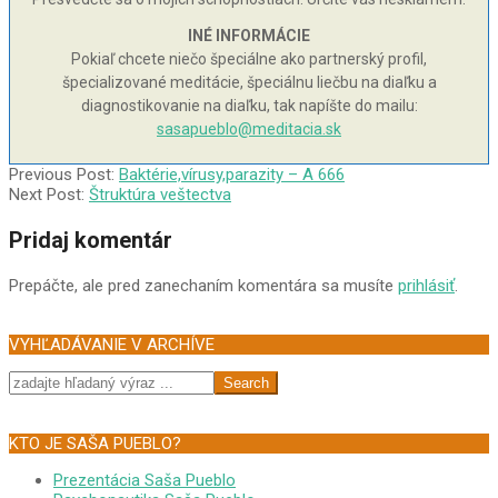
INÉ INFORMÁCIE
Pokiaľ chcete niečo špeciálne ako partnerský profil,
špecializované meditácie, špeciálnu liečbu na diaľku a
diagnostikovanie na diaľku, tak napíšte do mailu:
sasapueblo@meditacia.sk
2006-
Previous Post:
Baktérie,vírusy,parazity – A 666
03-
Next Post:
Štruktúra veštectva
29
Pridaj komentár
Prepáčte, ale pred zanechaním komentára sa musíte
prihlásiť
.
VYHĽADÁVANIE V ARCHÍVE
Search
KTO JE SAŠA PUEBLO?
Prezentácia Saša Pueblo