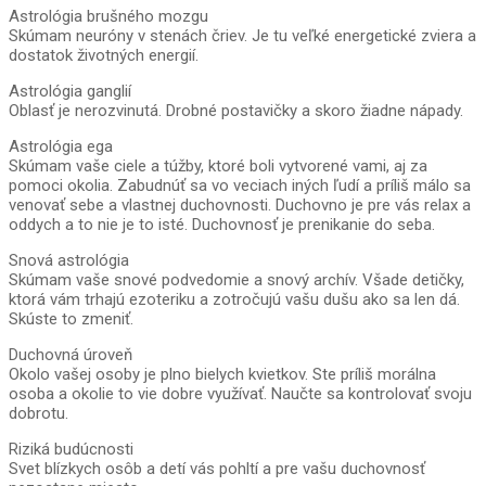
Astrológia brušného mozgu
Skúmam neuróny v stenách čriev. Je tu veľké energetické zviera a
dostatok životných energií.
Astrológia ganglií
Oblasť je nerozvinutá. Drobné postavičky a skoro žiadne nápady.
Astrológia ega
Skúmam vaše ciele a túžby, ktoré boli vytvorené vami, aj za
pomoci okolia. Zabudnúť sa vo veciach iných ľudí a príliš málo sa
venovať sebe a vlastnej duchovnosti. Duchovno je pre vás relax a
oddych a to nie je to isté. Duchovnosť je prenikanie do seba.
Snová astrológia
Skúmam vaše snové podvedomie a snový archív. Všade detičky,
ktorá vám trhajú ezoteriku a zotročujú vašu dušu ako sa len dá.
Skúste to zmeniť.
Duchovná úroveň
Okolo vašej osoby je plno bielych kvietkov. Ste príliš morálna
osoba a okolie to vie dobre využívať. Naučte sa kontrolovať svoju
dobrotu.
Riziká budúcnosti
Svet blízkych osôb a detí vás pohltí a pre vašu duchovnosť