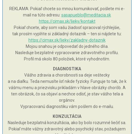
REKLAMA: Pokiaľ chcete so mnou komunikovať, pošlete mi e-
mail na túto adresu:
sasapueblo@meditacia.sk
https://cimax.sk/lieky/kontakt
Pokiaľ chcete, aby som vašu žiadosť spracoval rýchlejšie,
tak prosím vyplňte si základný dotazník – ten si nájdete tu:
https://cimax.sk/lieky/zakladny-dotaznik
Mojou snahou je odpovedať do jedného dňa.
Nasleduje bezplatné vypracovanie zdravotného profilu.
Profil má okolo 80 položiek, ktoré vyhodnotím.
DIAGNOSTIKA
Vášho zdravia a chorobnosti sa deje veštecky
a na diaľku. Teda nemusíte ísť nikde fyzicky. Funguje to tak, že k
vášmu menu a priezvisku prikladám v hlave obrázky chorôb. A
ten obrázok, čo sa objaví a nechce odísť, je stav vášho tela a
orgánov.
Vypracovanú diagnostiku vám pošlem do e-mailu.
KONZULTÁCIA
Nasleduje bezplatná konzultácia, ako by bolo rozumné liečiť sa.
Pokiaľ máte vážny zdravotný alebo psychický stav, požadujem