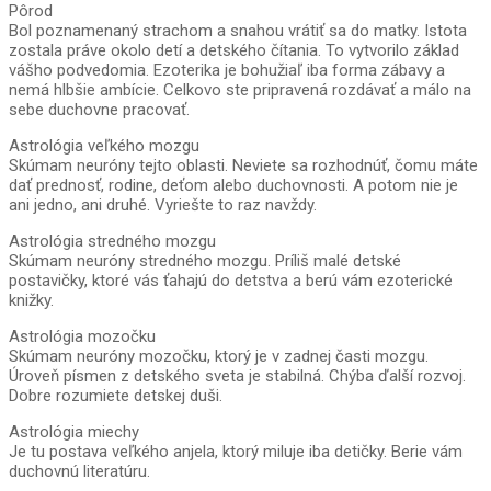
Pôrod
Bol poznamenaný strachom a snahou vrátiť sa do matky. Istota
zostala práve okolo detí a detského čítania. To vytvorilo základ
vášho podvedomia. Ezoterika je bohužiaľ iba forma zábavy a
nemá hlbšie ambície. Celkovo ste pripravená rozdávať a málo na
sebe duchovne pracovať.
Astrológia veľkého mozgu
Skúmam neuróny tejto oblasti. Neviete sa rozhodnúť, čomu máte
dať prednosť, rodine, deťom alebo duchovnosti. A potom nie je
ani jedno, ani druhé. Vyriešte to raz navždy.
Astrológia stredného mozgu
Skúmam neuróny stredného mozgu. Príliš malé detské
postavičky, ktoré vás ťahajú do detstva a berú vám ezoterické
knižky.
Astrológia mozočku
Skúmam neuróny mozočku, ktorý je v zadnej časti mozgu.
Úroveň písmen z detského sveta je stabilná. Chýba ďalší rozvoj.
Dobre rozumiete detskej duši.
Astrológia miechy
Je tu postava veľkého anjela, ktorý miluje iba detičky. Berie vám
duchovnú literatúru.