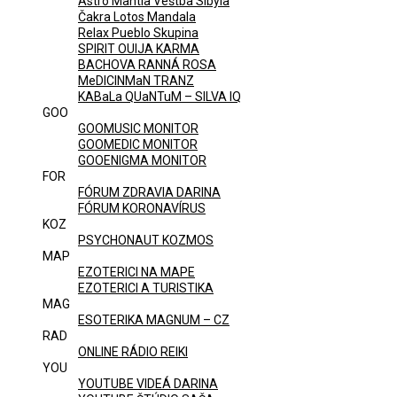
Astro Mantia Veštba Sibyla
Čakra Lotos Mandala
Relax Pueblo Skupina
SPIRIT OUIJA KARMA
BACHOVA RANNÁ ROSA
MeDICINMaN TRANZ
KABaLa QUaNTuM – SILVA IQ
GOO
GOOMUSIC MONITOR
GOOMEDIC MONITOR
GOOENIGMA MONITOR
FOR
FÓRUM ZDRAVIA DARINA
FÓRUM KORONAVÍRUS
KOZ
PSYCHONAUT KOZMOS
MAP
EZOTERICI NA MAPE
EZOTERICI A TURISTIKA
MAG
ESOTERIKA MAGNUM – CZ
RAD
ONLINE RÁDIO REIKI
YOU
YOUTUBE VIDEÁ DARINA