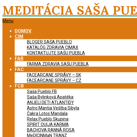
Skip
MEDITÁCIA SAŠA PU
to
content
Primary
Menu
Navigation
DOMOV
Menu
CIM
BLOGER SAŠA PUEBLO
KATALÓG ZDRAVIA CIMAX
KONTAKTUJTE SAŠU PUEBLA
FAR
FARMA ZDRAVIA SAŠU PUEBLA
FAC
FACEARCANE SPRÁVY – SK
FACEARCANE SPRÁVY – CZ
FCB
Saša Pueblo FB
Saša Bylinková Apatéka
ANJELI DETI ATLANTIDY
Astro Mantia Veštba Sibyla
Čakra Lotos Mandala
Relax Pueblo Skupina
SPIRIT OUIJA KARMA
BACHOVA RANNÁ ROSA
MeDICINMaN TRANZ