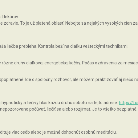
ť lekárov.
zdravie. To je už platená oblasť. Nebojte sa nejakých vysokých cien za 
ša liečba prebieha. Kontrola beží na diaľku vešteckými technikami.
rôzne druhy diaľkovej energetickej liečby. Počas ozdravenia za mesiac
 spoplatnené. Ide o spoločný rozhovor, ale môžem praktizovať aj niečo
pnotický a liečivý hlas každú druhú sobotu na tejto adrese:
https://f
epozorovane počúvať, liečiť sa alebo rozjímať. Je to všetko bezplatné.
ituje viac osôb alebo je možné dohodnúť osobnú meditáciu.