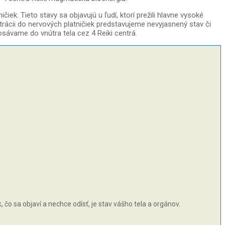
iek. Tieto stavy sa objavujú u ľudí, ktorí prežili hlavne vysoké
ntrácii do nervových platničiek predstavujeme nevyjasnený stav či
osávame do vnútra tela cez 4 Reiki centrá.
čo sa objaví a nechce odísť, je stav vášho tela a orgánov.