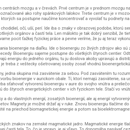
ch centrách mozgu a v črevách. Prvé centrum je v prednom mozgu na k
 označované ako rohy spánkových lalokov. Tretie centrum je v moz
o ktorých sa postupne naučíme koncentrovať a vyvolať tu podnety na 
hodidiel, očí, uší, perí. Ide iba o znaky v obrazovej podobe, ktorú 
ivých orgánov a častí tela. Len málokto je tak dobrý senzibil, že t
vame pocit ťažkej fyzickej práce a pevne veríme, že ju aj teraz vyko
ia bioenergie na diaľku. Ide o bioenergiu zo živých zdrojov ako sú 
edy. Bioenergiu sajeme postupne do všetkých štyroch centier. Odtiaľ
vajú energiu do jedného orgánu, tu ju doslova akoby upravujú a distri
h je treba z veštecky ošetrovanej osoby zosať vhodnú bioenergetickú
piny, jedna skupina má zasvätenie za sebou. Pod zasvätením tu rozum
tvorbu bioenergie v aurickom obale. Tí, ktorí nemajú zasvätenie, sa u
ba sťahovať vytvorenú bioenergiu v aure do svojho vnútra a preliečov
do štyroch energetických centier v ich fyzickom tele. Stačí vo vnútr
 a do vlastných energií, zosatých bioenergií, ale aj energií vytvor
tov. Magnety je možné držať aj v ruke. Znovu bioenergiu tlačíme do
ité na priechod biomagnetickej energie a potom sa bioelektromagneti
ckých znakov na zemské magmatické jadro. Magmatické energie tlač
ej časti tela. To, čo je vpravo, je aj vľavo. To dopomáha nasávať ce