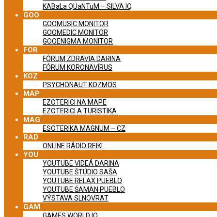
KABaLa QUaNTuM – SILVA IQ
GOO
GOOMUSIC MONITOR
GOOMEDIC MONITOR
GOOENIGMA MONITOR
FOR
FÓRUM ZDRAVIA DARINA
FÓRUM KORONAVÍRUS
KOZ
PSYCHONAUT KOZMOS
MAP
EZOTERICI NA MAPE
EZOTERICI A TURISTIKA
MAG
ESOTERIKA MAGNUM – CZ
RAD
ONLINE RÁDIO REIKI
YOU
YOUTUBE VIDEÁ DARINA
YOUTUBE ŠTÚDIO SAŠA
YOUTUBE RELAX PUEBLO
YOUTUBE ŠAMAN PUEBLO
VÝSTAVA SLNOVRAT
GAM
GAMES WORLD IQ