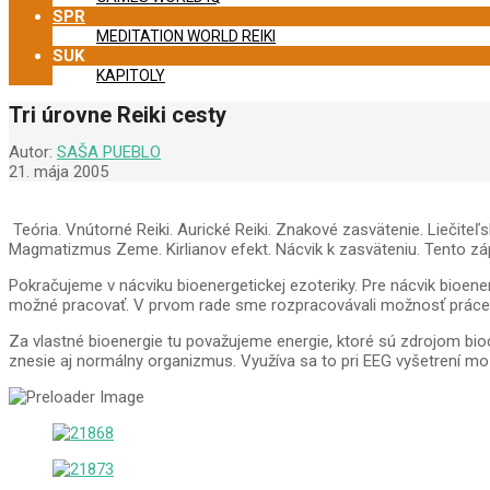
SPR
MEDITATION WORLD REIKI
SUK
KAPITOLY
Tri úrovne Reiki cesty
Autor:
SAŠA PUEBLO
21. mája 2005
Teória. Vnútorné Reiki. Aurické Reiki. Znakové zasvätenie. Liečite
Magmatizmus Zeme. Kirlianov efekt. Nácvik k zasväteniu. Tento zá
Pokračujeme v nácviku bioenergetickej ezoteriky. Pre nácvik bioener
možné pracovať. V prvom rade sme rozpracovávali možnosť práce s 
Za vlastné bioenergie tu považujeme energie, ktoré sú zdrojom bi
znesie aj normálny organizmus. Využíva sa to pri EEG vyšetrení moz