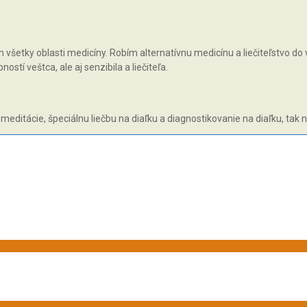
všetky oblasti medicíny. Robím alternatívnu medicínu a liečiteľstvo do v
tí veštca, ale aj senzibila a liečiteľa.
 meditácie, špeciálnu liečbu na diaľku a diagnostikovanie na diaľku, tak 