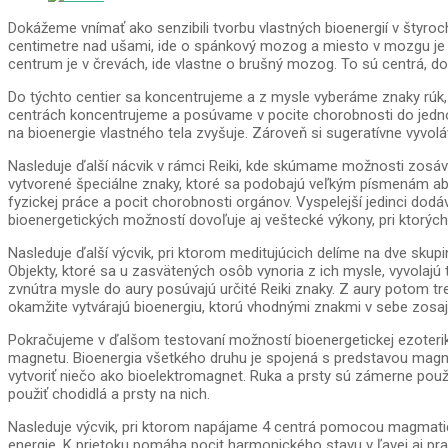
Dokážeme vnímať ako senzibili tvorbu vlastných bioenergií v štyro
centimetre nad ušami, ide o spánkový mozog a miesto v mozgu je
centrum je v črevách, ide vlastne o brušný mozog. To sú centrá, d
Do týchto centier sa koncentrujeme a z mysle vyberáme znaky rúk, c
centrách koncentrujeme a posúvame v pocite chorobnosti do jednotl
na bioenergie vlastného tela zvyšuje. Zároveň si sugeratívne vyvolá
Nasleduje ďalší nácvik v rámci Reiki, kde skúmame možnosti zosávan
vytvorené špeciálne znaky, ktoré sa podobajú veľkým písmenám abec
fyzickej práce a pocit chorobnosti orgánov. Vyspelejší jedinci dodá
bioenergetických možností dovoľuje aj veštecké výkony, pri ktorýc
Nasleduje ďalší výcvik, pri ktorom meditujúcich delíme na dve sku
Objekty, ktoré sa u zasvätených osôb vynoria z ich mysle, vyvolajú 
zvnútra mysle do aury posúvajú určité Reiki znaky. Z aury potom tre
okamžite vytvárajú bioenergiu, ktorú vhodnými znakmi v sebe zosajú 
Pokračujeme v ďalšom testovaní možností bioenergetickej ezoteriky
magnetu. Bioenergia všetkého druhu je spojená s predstavou magne
vytvoriť niečo ako bioelektromagnet. Ruka a prsty sú zámerne použ
použiť chodidlá a prsty na nich.
Nasleduje výcvik, pri ktorom napájame 4 centrá pomocou magmati
energie. K prietoku pomáha pocit harmonického stavu v ľavej aj prav