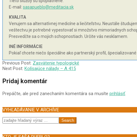
Tieto služby sú spoplatnené.
E-mail:
sasapueblo@meditacia.sk
KVALITA
Venujem sa alternatívnej medicíne a liečiteľstvu. Neustále študujem 
veštectvu je potrebné vypestovať si množstvo mimoriadnych schopnos
Presvedčte sa o mojich schopnostiach. Určite vás nesklamem.
INÉ INFORMÁCIE
Pokiaľ chcete niečo špeciálne ako partnerský profil, špecializované
2005-
Previous Post:
Zasvätenie typologické
05-
Next Post:
Kolísajúce nálady – A 415
21
Pridaj komentár
Prepáčte, ale pred zanechaním komentára sa musíte
prihlásiť
.
VYHĽADÁVANIE V ARCHÍVE
Search