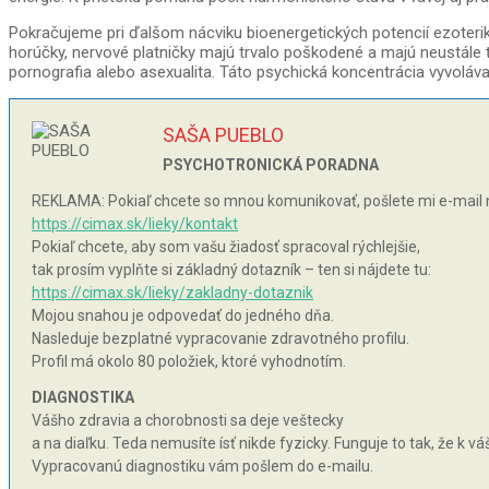
Pokračujeme pri ďalšom nácviku bioenergetických potencií ezoteriky. I
horúčky, nervové platničky majú trvalo poškodené a majú neustále ťa
pornografia alebo asexualita. Táto psychická koncentrácia vyvoláva
SAŠA PUEBLO
PSYCHOTRONICKÁ PORADNA
REKLAMA: Pokiaľ chcete so mnou komunikovať, pošlete mi e-mail 
https://cimax.sk/lieky/kontakt
Pokiaľ chcete, aby som vašu žiadosť spracoval rýchlejšie,
tak prosím vyplňte si základný dotazník – ten si nájdete tu:
https://cimax.sk/lieky/zakladny-dotaznik
Mojou snahou je odpovedať do jedného dňa.
Nasleduje bezplatné vypracovanie zdravotného profilu.
Profil má okolo 80 položiek, ktoré vyhodnotím.
DIAGNOSTIKA
Vášho zdravia a chorobnosti sa deje veštecky
a na diaľku. Teda nemusíte ísť nikde fyzicky. Funguje to tak, že k 
Vypracovanú diagnostiku vám pošlem do e-mailu.