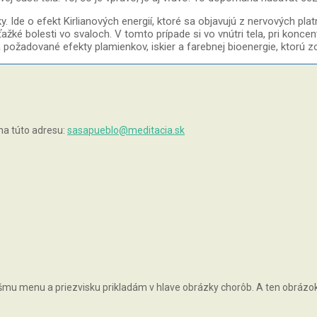
de o efekt Kirlianových energií, ktoré sa objavujú z nervových platnič
žké bolesti vo svaloch. V tomto prípade si vo vnútri tela, pri konce
 požadované efekty plamienkov, iskier a farebnej bioenergie, ktorú z
na túto adresu:
sasapueblo@meditacia.sk
vášmu menu a priezvisku prikladám v hlave obrázky chorôb. A ten obrázok, 