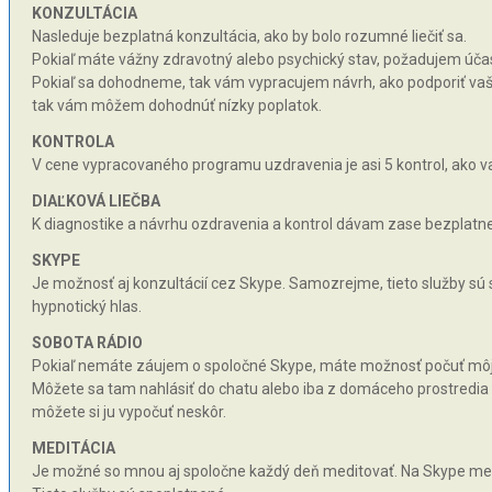
KONZULTÁCIA
Nasleduje bezplatná konzultácia, ako by bolo rozumné liečiť sa.
Pokiaľ máte vážny zdravotný alebo psychický stav, požadujem účas
Pokiaľ sa dohodneme, tak vám vypracujem návrh, ako podporiť vaše 
tak vám môžem dohodnúť nízky poplatok.
KONTROLA
V cene vypracovaného programu uzdravenia je asi 5 kontrol, ako va
DIAĽKOVÁ LIEČBA
K diagnostike a návrhu ozdravenia a kontrol dávam zase bezplatne 
SKYPE
Je možnosť aj konzultácií cez Skype. Samozrejme, tieto služby sú
hypnotický hlas.
SOBOTA RÁDIO
Pokiaľ nemáte záujem o spoločné Skype, máte možnosť počuť môj hy
Môžete sa tam nahlásiť do chatu alebo iba z domáceho prostredia n
môžete si ju vypočuť neskôr.
MEDITÁCIA
Je možné so mnou aj spoločne každý deň meditovať. Na Skype med