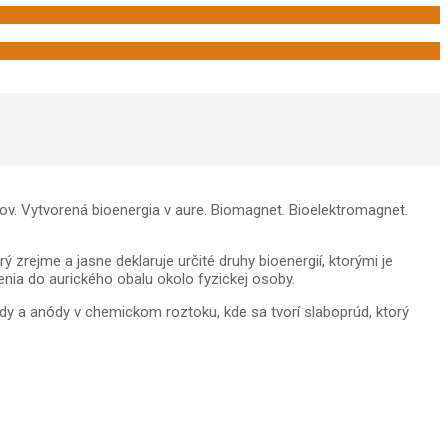
ojov. Vytvorená bioenergia v aure. Biomagnet. Bioelektromagnet.
 zrejme a jasne deklaruje určité druhy bioenergií, ktorými je
nia do aurického obalu okolo fyzickej osoby.
y a anódy v chemickom roztoku, kde sa tvorí slaboprúd, ktorý