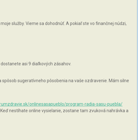
moje služby. Vieme sa dohodnúť. A pokiaľ ste vo finančnej núdzi,
 dostanete asi 9 diaľkových zásahov.
 na spôsob sugeratívneho pôsobenia na vaše ozdravenie. Mám silne
orumzdravie.sk/onlinesasapueblo/program-radia-sasu-puebla/
 Keď nestíhate online vysielanie, zostane tam zvuková nahrávka a