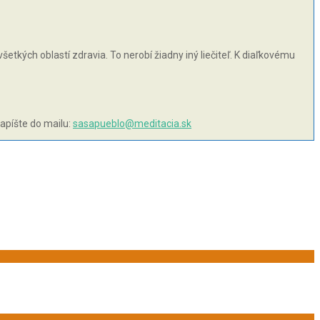
šetkých oblastí zdravia. To nerobí žiadny iný liečiteľ. K diaľkovému
napíšte do mailu:
sasapueblo@meditacia.sk