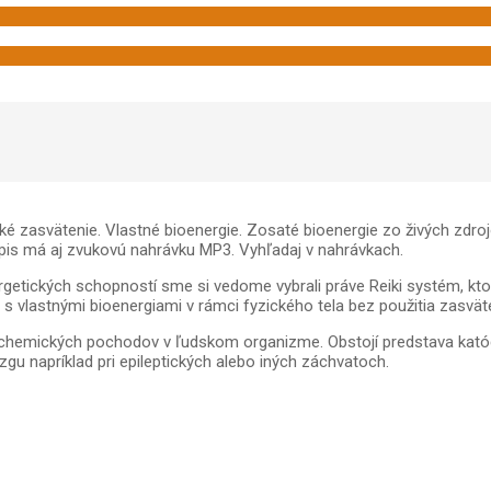
ľské zasvätenie. Vlastné bioenergie. Zosaté bioenergie zo živých zdr
pis má aj zvukovú nahrávku MP3. Vyhľadaj v nahrávkach.
getických schopností sme si vedome vybrali práve Reiki systém, ktorý
vlastnými bioenergiami v rámci fyzického tela bez použitia zasväte
ochemických pochodov v ľudskom organizme. Obstojí predstava katód
gu napríklad pri epileptických alebo iných záchvatoch.