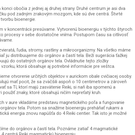
onci obočia z jednej aj druhej strany. Druhé centrum je asi dva
očku pod zadným zrakovým mozgom, kde sú dve centrá. Štvrté
tvorbu bioenergie.
sem v koncentrácii presúvame. Vytvorenú bioenergiu v týchto štyroch
ieto procesy v sebe dostatočne vníma. Postupom času sa citlivosť
návame.
zvieratá, ľudia, stromy, rastliny a mikroorganizmy. Na všetko máme
 ju distribuujeme do orgánov a častí tela. Beží sugerácia ťažkej
buujú do ostatných orgánov tela. Ovládnutie tejto zložky
 vzorku, ktorá obsahuje aj potrebné informácie pre veštca.
ieme otvorenie určitých objektov v aurickom obale cvičiacej osoby.
silujú mať pocit, že sa zväčšili aspoň o 10 centimetrov a zároveň
ať sa Tí, ktorí majú zasvätenie Reiki, si naň iba spomenú a
i použiť znaky, ktoré obsahujú ničím nepreťatý kruh.
ených v aure vkladáme predstavu magnetického poľa a fungovanie
 orgánov tela. Potom sa snažíme bioenergiu preháňať rukami a
cká energia znovu napúšťa do 4 Reiki centier. Tak isto je možné
íme do orgánov a častí tela. Poznáme zatiaľ 4 magmatické
z 4 centrá Reiki magmatickú bioenergiu.