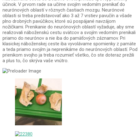
účinok. V prvom rade sa učíme svojím vedomím prenikať do
neurónových oblastí v rôznych častiach mozgu. Neurónové
oblasti si treba predstavovať ako 3 až 7 vrstiev pavučín a všade
plno drobných pavúčikov, ktoré sú pospájané navzájom
nožičkami. Prenikanie do neurónových oblastí vyžaduje, aby sme
realizovali náboženskú cestu svätcov a svojím vedomím prenikali
priamo do neurónov a nie iba do pamäťových záznamov. Pri
klasickej náboženskej ceste iba vyvolávame spomienky z pamäte
a teda priamo svojím ja neprenikáme do neurónových oblastí. Pod
prienikom svojho ja treba rozumieť všetko, čo ste doteraz prežili
a plus to, čo skrýva vaše vnútro.