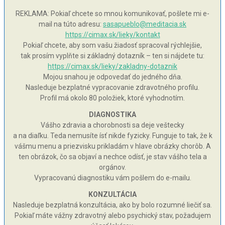
REKLAMA: Pokiaľ chcete so mnou komunikovať, pošlete mi e-
mail na túto adresu:
sasapueblo@meditacia.sk
https://cimax.sk/lieky/kontakt
Pokiaľ chcete, aby som vašu žiadosť spracoval rýchlejšie,
tak prosím vyplňte si základný dotazník – ten si nájdete tu:
https://cimax.sk/lieky/zakladny-dotaznik
Mojou snahou je odpovedať do jedného dňa.
Nasleduje bezplatné vypracovanie zdravotného profilu.
Profil má okolo 80 položiek, ktoré vyhodnotím.
DIAGNOSTIKA
Vášho zdravia a chorobnosti sa deje veštecky
a na diaľku. Teda nemusíte ísť nikde fyzicky. Funguje to tak, že k
vášmu menu a priezvisku prikladám v hlave obrázky chorôb. A
ten obrázok, čo sa objaví a nechce odísť, je stav vášho tela a
orgánov.
Vypracovanú diagnostiku vám pošlem do e-mailu.
KONZULTÁCIA
Nasleduje bezplatná konzultácia, ako by bolo rozumné liečiť sa.
Pokiaľ máte vážny zdravotný alebo psychický stav, požadujem