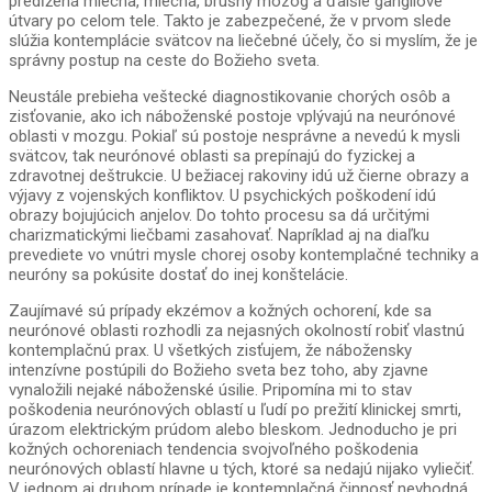
predĺžená miecha, miecha, brušný mozog a ďalšie gangliové
útvary po celom tele. Takto je zabezpečené, že v prvom slede
slúžia kontemplácie svätcov na liečebné účely, čo si myslím, že je
správny postup na ceste do Božieho sveta.
Neustále prebieha veštecké diagnostikovanie chorých osôb a
zisťovanie, ako ich náboženské postoje vplývajú na neurónové
oblasti v mozgu. Pokiaľ sú postoje nesprávne a nevedú k mysli
svätcov, tak neurónové oblasti sa prepínajú do fyzickej a
zdravotnej deštrukcie. U bežiacej rakoviny idú už čierne obrazy a
výjavy z vojenských konfliktov. U psychických poškodení idú
obrazy bojujúcich anjelov. Do tohto procesu sa dá určitými
charizmatickými liečbami zasahovať. Napríklad aj na diaľku
prevediete vo vnútri mysle chorej osoby kontemplačné techniky a
neuróny sa pokúsite dostať do inej konštelácie.
Zaujímavé sú prípady ekzémov a kožných ochorení, kde sa
neurónové oblasti rozhodli za nejasných okolností robiť vlastnú
kontemplačnú prax. U všetkých zisťujem, že nábožensky
intenzívne postúpili do Božieho sveta bez toho, aby zjavne
vynaložili nejaké náboženské úsilie. Pripomína mi to stav
poškodenia neurónových oblastí u ľudí po prežití klinickej smrti,
úrazom elektrickým prúdom alebo bleskom. Jednoducho je pri
kožných ochoreniach tendencia svojvoľného poškodenia
neurónových oblastí hlavne u tých, ktoré sa nedajú nijako vyliečiť.
V jednom aj druhom prípade je kontemplačná činnosť nevhodná.