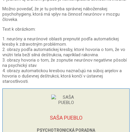
Možno povedať, že je tu potreba správnej náboženskej
psychohygieny, ktorá má vplyv na činnosť neurónov v mozgu
človeka.
Text k obrázkom:
1. neuróny a neurónové oblasti prepnuté podľa automatickej
kresby k zdravotným problémom.
2. obrazy podľa automatickej kresby, ktoré hovoria o tom, že vo
vnútri tela beží silná deštrukcia, napríklad rakovina.
3. obrazy hovoria o tom, že zopnutie neurónov negatívne pôsobí
na psychický stav.
4. obrazy automatickou kresbou naznačujú na súboj anjelov a
hovoria o duševnej deštrukcii, ktorá končí v ústavnej
starostlivosti.
SAŠA PUEBLO
PSYCHOTRONICKÁ PORADNA