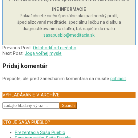
INÉ INFORMÁCIE
Pokiaľ chcete niečo špeciálne ako partnerský profil,
špecializované meditácie, špeciálnu liečbu na diaľku a
diagnostikovanie na diaľku, tak napíšte do mailu:
sasapueblo@meditacia.sk
2005-
Previous Post:
Oslobodiť od niečoho
04-
Next Post:
Joga voľnej mysle
12
Pridaj komentár
Prepáčte, ale pred zanechaním komentára sa musíte
prihlásiť
.
VYHĽADÁVANIE V ARCHÍVE
Search
KTO JE SAŠA PUEBLO?
Prezentácia Saša Pueblo