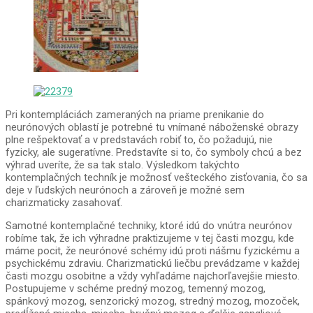
Pri kontempláciách zameraných na priame prenikanie do
neurónových oblastí je potrebné tu vnímané náboženské obrazy
plne rešpektovať a v predstavách robiť to, čo požadujú, nie
fyzicky, ale sugeratívne. Predstavíte si to, čo symboly chcú a bez
výhrad uveríte, že sa tak stalo. Výsledkom takýchto
kontemplačných techník je možnosť vešteckého zisťovania, čo sa
deje v ľudských neurónoch a zároveň je možné sem
charizmaticky zasahovať.
Samotné kontemplačné techniky, ktoré idú do vnútra neurónov
robíme tak, že ich výhradne praktizujeme v tej časti mozgu, kde
máme pocit, že neurónové schémy idú proti nášmu fyzickému a
psychickému zdraviu. Charizmatickú liečbu prevádzame v každej
časti mozgu osobitne a vždy vyhľadáme najchorľavejšie miesto.
Postupujeme v schéme predný mozog, temenný mozog,
spánkový mozog, senzorický mozog, stredný mozog, mozoček,