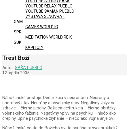
YOUTUBE ŠTÚDIO SAŠA
YOUTUBE RELAX PUEBLO
YOUTUBE ŠAMAN PUEBLO
VÝSTAVA SLNOVRAT
GAM
GAMES WORLD IQ
SPR
MEDITATION WORLD REIKI
SUK
KAPITOLY
Trest Boží
Autor:
SAŠA PUEBLO
12. apríla 2005
Náboženské postoje. Deštrukcia v neurónoch. Neuróny a
chorobný stav. Neuróny a psychický stav. Negatívny vplyv na
zdravie – čierne plochy. Bežiaca deštrukcia – čierne obrázky
vojenského ťaženia. Negatívny vplyv na psychiku – niečo ako
črepiny. Úplné psychické zlyhanie – niečo ako vojna anjelov.
Náboženská cesta do Božieho sveta prináša aj svoj praktický