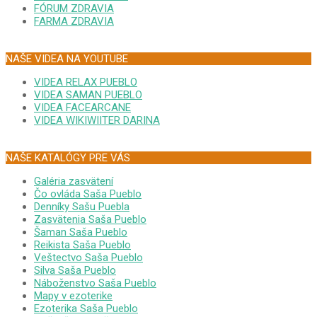
FÓRUM ZDRAVIA
FARMA ZDRAVIA
NAŠE VIDEA NA YOUTUBE
VIDEA RELAX PUEBLO
VIDEA SAMAN PUEBLO
VIDEA FACEARCANE
VIDEA WIKIWIITER DARINA
NAŠE KATALÓGY PRE VÁS
Galéria zasvätení
Čo ovláda Saša Pueblo
Denníky Sašu Puebla
Zasvätenia Saša Pueblo
Šaman Saša Pueblo
Reikista Saša Pueblo
Veštectvo Saša Pueblo
Silva Saša Pueblo
Náboženstvo Saša Pueblo
Mapy v ezoterike
Ezoterika Saša Pueblo