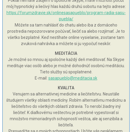
Pokiaľ nemáte záujem o spoločné Skype, máte možnosť počuť
môj hypnotický a liečivý hlas každú druhú sobotu na tejto adrese:
https://forumzdravie.sk/onlinesasapueblo/program-radia-sasu-
puebla/
Môžete sa tam nahlásiť do chatu alebo iba z domáceho
prostredia nepozorovane počúvať, liečiť sa alebo rozjímať. Je to
všetko bezplatné. Keď nestíhate online vysielanie, zostane tam
zvuková nahrávka a môžete si ju vypočuť neskôr.
MEDITÁCIA
Je možné so mnou aj spoločne každý deň meditovať. Na Skype
medituje viac osôb alebo je možné dohodnúť osobnú meditáciu.
Tieto služby sú spoplatnené.
E-mail:
sasapueblo@meditacia.sk
KVALITA
Venujem sa alternatívnej medicíne a liečiteľstvu. Neustále
študujem všetky oblasti medicíny. Robím alternatívnu medicínu a
liečiteľstvo do všetkých oblastí zdravia. To nerobí žiadny iný
liečiteľ. K diaľkovému veštectvu je potrebné vypestovať si
množstvo mimoriadnych schopností veštca, ale aj senzibila a
liečiteľa.
Presvedčte sa o mojich schopnostiach. Určite vás nesklamem.