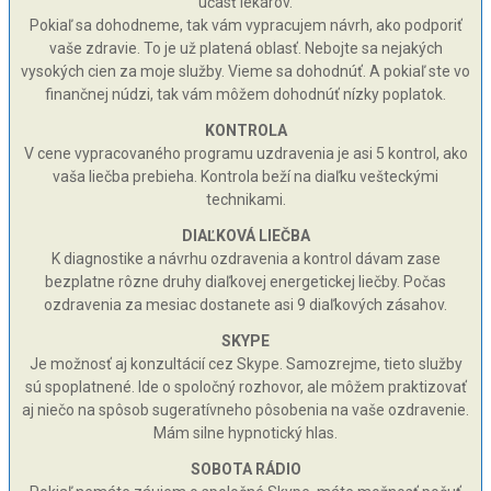
účasť lekárov.
Pokiaľ sa dohodneme, tak vám vypracujem návrh, ako podporiť
vaše zdravie. To je už platená oblasť. Nebojte sa nejakých
vysokých cien za moje služby. Vieme sa dohodnúť. A pokiaľ ste vo
finančnej núdzi, tak vám môžem dohodnúť nízky poplatok.
KONTROLA
V cene vypracovaného programu uzdravenia je asi 5 kontrol, ako
vaša liečba prebieha. Kontrola beží na diaľku vešteckými
technikami.
DIAĽKOVÁ LIEČBA
K diagnostike a návrhu ozdravenia a kontrol dávam zase
bezplatne rôzne druhy diaľkovej energetickej liečby. Počas
ozdravenia za mesiac dostanete asi 9 diaľkových zásahov.
SKYPE
Je možnosť aj konzultácií cez Skype. Samozrejme, tieto služby
sú spoplatnené. Ide o spoločný rozhovor, ale môžem praktizovať
aj niečo na spôsob sugeratívneho pôsobenia na vaše ozdravenie.
Mám silne hypnotický hlas.
SOBOTA RÁDIO