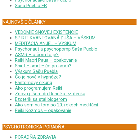
Psychonautika Saša Pueblo
Saša Pueblo FB
NAJNOVŠIE ČLÁNKY
VEDOMIE SNOVEJ EXISTENCIE
SPIRIT KVANTOVANÁ DUŠA – VÝSKUM
MEDITÁCIA ANJEL – VÝSKUM
Psychonaut a psychopomp Saša Pueblo
ASMR – o čom to je?
Reiki Maori Paua – opakovanie
Spirit – smrť – čo po smrti?
Výskum Sašu Puebla
Čo je nové v hypnóze?
Fantómový čikung
Ako programujem Reiki
Znovu píšem do Denníka ezoterika
Ezoterik sa stal blogerom
Ako som na tom po 20. rokoch meditácií
Reiki Kozmos – opakovanie
PSYCHOTRONICKÁ PORADŇA
PORADŇA ZDRAVIA