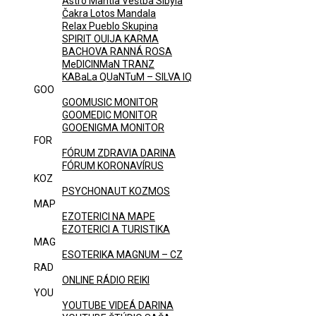
Astro Mantia Veštba Sibyla
Čakra Lotos Mandala
Relax Pueblo Skupina
SPIRIT OUIJA KARMA
BACHOVA RANNÁ ROSA
MeDICINMaN TRANZ
KABaLa QUaNTuM – SILVA IQ
GOO
GOOMUSIC MONITOR
GOOMEDIC MONITOR
GOOENIGMA MONITOR
FOR
FÓRUM ZDRAVIA DARINA
FÓRUM KORONAVÍRUS
KOZ
PSYCHONAUT KOZMOS
MAP
EZOTERICI NA MAPE
EZOTERICI A TURISTIKA
MAG
ESOTERIKA MAGNUM – CZ
RAD
ONLINE RÁDIO REIKI
YOU
YOUTUBE VIDEÁ DARINA