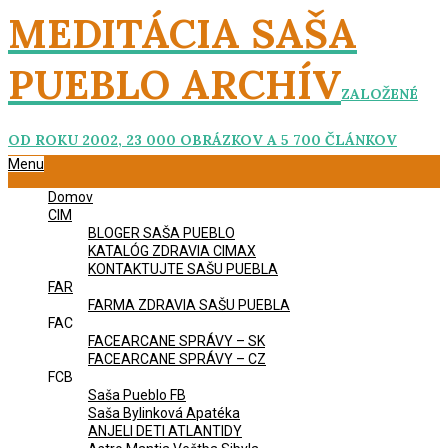
Skip
MEDITÁCIA SAŠA
to
content
PUEBLO ARCHÍV
ZALOŽENÉ
OD ROKU 2002, 23 000 OBRÁZKOV A 5 700 ČLÁNKOV
Primary
Menu
Navigation
Domov
Menu
CIM
BLOGER SAŠA PUEBLO
KATALÓG ZDRAVIA CIMAX
KONTAKTUJTE SAŠU PUEBLA
FAR
FARMA ZDRAVIA SAŠU PUEBLA
FAC
FACEARCANE SPRÁVY – SK
FACEARCANE SPRÁVY – CZ
FCB
Saša Pueblo FB
Saša Bylinková Apatéka
ANJELI DETI ATLANTIDY