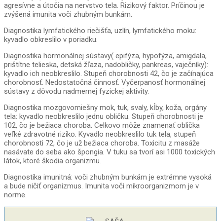
agresívne a útočia na nervstvo tela. Rizikový faktor. Príčinou je
zvýšená imunita voči zhubným bunkám.
Diagnostika lymfatického riečišťa, uzlín, lymfatického moku:
kyvadlo obkreslilo v poriadku.
Diagnostika hormonálnej sústavy( epifýza, hypofýza, amigdala,
prištítne telieska, detská žľaza, nadobličky, pankreas, vaječníky):
kyvadlo ich neobkreslilo. Stupeň chorobnosti 42, čo je začínajúca
chorobnosť. Nedostatočná činnosť. Vyčerpanosť hormonálnej
sústavy z dôvodu nadmernej fyzickej aktivity.
Diagnostika mozgovomiešny mok, tuk, svaly, kĺby, koža, orgány
tela: kyvadlo neobkreslilo jednu obličku. Stupeň chorobnosti je
102, čo je bežiaca choroba. Celkovo môže znamenať oblička
veľké zdravotné riziko. Kyvadlo neobkreslilo tuk tela, stupeň
chorobnosti 72, čo je už bežiaca choroba. Toxicitu z masáže
nasávate do seba ako špongia. V tuku sa tvorí asi 1000 toxických
látok, ktoré škodia organizmu.
Diagnostika imunitná: voči zhubným bunkám je extrémne vysoká
a bude ničiť organizmus. Imunita voči mikroorganizmom je v
norme.