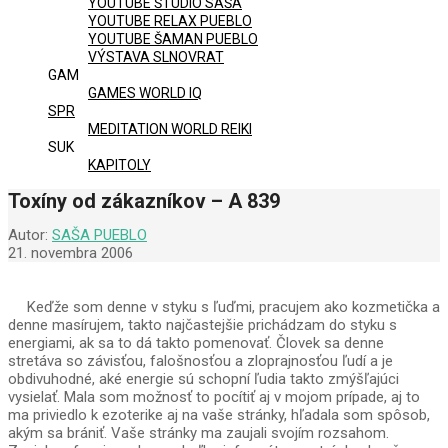
YOUTUBE ŠTÚDIO SAŠA
YOUTUBE RELAX PUEBLO
YOUTUBE ŠAMAN PUEBLO
VÝSTAVA SLNOVRAT
GAM
GAMES WORLD IQ
SPR
MEDITATION WORLD REIKI
SUK
KAPITOLY
Toxíny od zákazníkov – A 839
Autor:
SAŠA PUEBLO
21. novembra 2006
Keďže som denne v styku s ľuďmi, pracujem ako kozmetička a
denne masírujem, takto najčastejšie prichádzam do styku s
energiami, ak sa to dá takto pomenovať. Človek sa denne
stretáva so závisťou, falošnosťou a zloprajnosťou ľudí a je
obdivuhodné, aké energie sú schopní ľudia takto zmýšľajúci
vysielať. Mala som možnosť to pocítiť aj v mojom prípade, aj to
ma priviedlo k ezoterike aj na vaše stránky, hľadala som spôsob,
akým sa brániť. Vaše stránky ma zaujali svojím rozsahom.