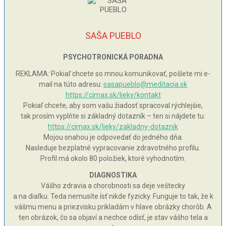
SAŠA PUEBLO
PSYCHOTRONICKÁ PORADNA
REKLAMA: Pokiaľ chcete so mnou komunikovať, pošlete mi e-
mail na túto adresu:
sasapueblo@meditacia.sk
https://cimax.sk/lieky/kontakt
Pokiaľ chcete, aby som vašu žiadosť spracoval rýchlejšie,
tak prosím vyplňte si základný dotazník – ten si nájdete tu:
https://cimax.sk/lieky/zakladny-dotaznik
Mojou snahou je odpovedať do jedného dňa.
Nasleduje bezplatné vypracovanie zdravotného profilu.
Profil má okolo 80 položiek, ktoré vyhodnotím.
DIAGNOSTIKA
Vášho zdravia a chorobnosti sa deje veštecky
a na diaľku. Teda nemusíte ísť nikde fyzicky. Funguje to tak, že k
vášmu menu a priezvisku prikladám v hlave obrázky chorôb. A
ten obrázok, čo sa objaví a nechce odísť, je stav vášho tela a