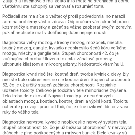
Zaujalo a fascinovalo ma, koľko info máte na stránkach a čomu
všetkému ste schopný sa venovať a rozumieť tomu.
Požiadali ste ma síce o veštecký profil podvedomia, no narazil
som na problémy vášho zdravia. Odporúčam vám ukončiť prácu
kozmetičky a masérky a začať sa vážne zaoberať svojím zdravím,
pokiaľ nechcete mať v dohľadnej dobe nepríjemnosti.
Diagnostika veľký mozog, stredný mozog, mozoček, miecha,
brušný mozog, ganglie: kyvadlo neobkreslilo šedú kôru veľkého
mozgu, miechy a ganglie tela. Stupeň chorobnosti 42, čo je
začínajúca choroba. Uložená toxicita, zápalové procesy,
uštipnutie kliešťom a mikroorganizmy. Nedostatok vitamínu U.
Diagnostika krvné riečište, kostná dreň, tvorba krviniek, cievy, žily:
riečište bolo obkreslené, no nie kostná dreň. Stupeň chorobnosti
52, čo je už určitý stupeň začiatku chorobnosti. Rozsiahle
uloženie toxicity. Celkovo je toxicita v tele mimoriadne zvýšená.
Telo treba detoxikovať. Najviac toxicity je v neurónových
oblastiach mozgu, kostiach, kostnej dreni a výplni kostí. Toxicitu
naberáte pri svojej práci od ľudí, čo je silne rizikové. Ide cez vaše
ruky do vášho tela.
Diagnostika nervstva: kyvadlo neobkreslilo nervový systém tela.
Stupeň chorobnosti 52, čo je už bežiaca chorobnosť. V nervových
dráhach je plno poškodených a mŕtvych buniek. Biele krvinky sú