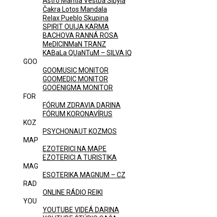
Astro Mantia Veštba Sibyla
Čakra Lotos Mandala
Relax Pueblo Skupina
SPIRIT OUIJA KARMA
BACHOVA RANNÁ ROSA
MeDICINMaN TRANZ
KABaLa QUaNTuM – SILVA IQ
GOO
GOOMUSIC MONITOR
GOOMEDIC MONITOR
GOOENIGMA MONITOR
FOR
FÓRUM ZDRAVIA DARINA
FÓRUM KORONAVÍRUS
KOZ
PSYCHONAUT KOZMOS
MAP
EZOTERICI NA MAPE
EZOTERICI A TURISTIKA
MAG
ESOTERIKA MAGNUM – CZ
RAD
ONLINE RÁDIO REIKI
YOU
YOUTUBE VIDEÁ DARINA