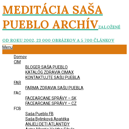
Skip
MEDITÁCIA SAŠA
to
content
PUEBLO ARCHÍV
ZALOŽENÉ
OD ROKU 2002, 23 000 OBRÁZKOV A 5 700 ČLÁNKOV
Primary
Menu
Navigation
Domov
Menu
CIM
BLOGER SAŠA PUEBLO
KATALÓG ZDRAVIA CIMAX
KONTAKTUJTE SAŠU PUEBLA
FAR
FARMA ZDRAVIA SAŠU PUEBLA
FAC
FACEARCANE SPRÁVY – SK
FACEARCANE SPRÁVY – CZ
FCB
Saša Pueblo FB
Saša Bylinková Apatéka
ANJELI DETI ATLANTIDY