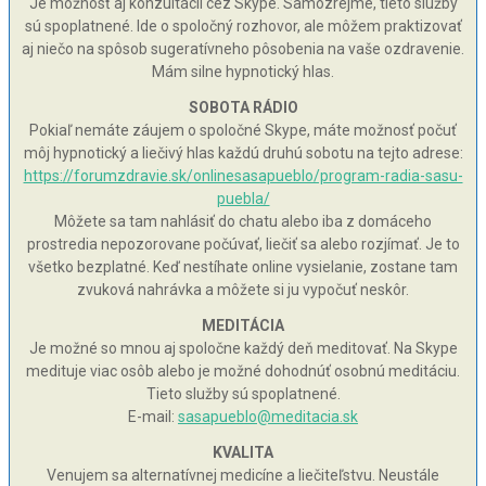
Je možnosť aj konzultácií cez Skype. Samozrejme, tieto služby
sú spoplatnené. Ide o spoločný rozhovor, ale môžem praktizovať
aj niečo na spôsob sugeratívneho pôsobenia na vaše ozdravenie.
Mám silne hypnotický hlas.
SOBOTA RÁDIO
Pokiaľ nemáte záujem o spoločné Skype, máte možnosť počuť
môj hypnotický a liečivý hlas každú druhú sobotu na tejto adrese:
https://forumzdravie.sk/onlinesasapueblo/program-radia-sasu-
puebla/
Môžete sa tam nahlásiť do chatu alebo iba z domáceho
prostredia nepozorovane počúvať, liečiť sa alebo rozjímať. Je to
všetko bezplatné. Keď nestíhate online vysielanie, zostane tam
zvuková nahrávka a môžete si ju vypočuť neskôr.
MEDITÁCIA
Je možné so mnou aj spoločne každý deň meditovať. Na Skype
medituje viac osôb alebo je možné dohodnúť osobnú meditáciu.
Tieto služby sú spoplatnené.
E-mail:
sasapueblo@meditacia.sk
KVALITA
Venujem sa alternatívnej medicíne a liečiteľstvu. Neustále