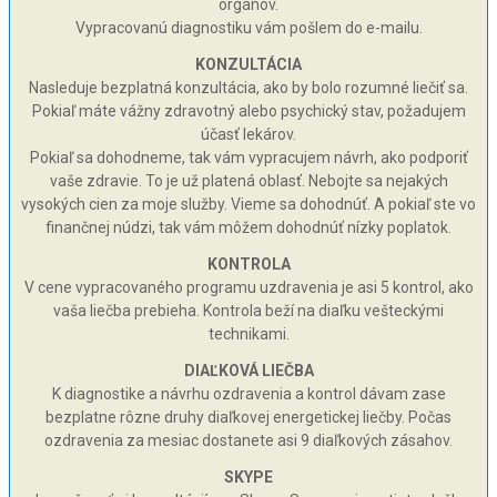
orgánov.
Vypracovanú diagnostiku vám pošlem do e-mailu.
KONZULTÁCIA
Nasleduje bezplatná konzultácia, ako by bolo rozumné liečiť sa.
Pokiaľ máte vážny zdravotný alebo psychický stav, požadujem
účasť lekárov.
Pokiaľ sa dohodneme, tak vám vypracujem návrh, ako podporiť
vaše zdravie. To je už platená oblasť. Nebojte sa nejakých
vysokých cien za moje služby. Vieme sa dohodnúť. A pokiaľ ste vo
finančnej núdzi, tak vám môžem dohodnúť nízky poplatok.
KONTROLA
V cene vypracovaného programu uzdravenia je asi 5 kontrol, ako
vaša liečba prebieha. Kontrola beží na diaľku vešteckými
technikami.
DIAĽKOVÁ LIEČBA
K diagnostike a návrhu ozdravenia a kontrol dávam zase
bezplatne rôzne druhy diaľkovej energetickej liečby. Počas
ozdravenia za mesiac dostanete asi 9 diaľkových zásahov.
SKYPE