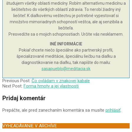
študujem všetky oblasti medicíny. Robím alternatívnu medicínu a
liečiteľstvo do všetkých oblastí zdravia. To nerobí žiadny iný
liečiteľ. K diaľkovému veštectvu je potrebné vypestovať si
množstvo mimoriadnych schopností veštca, ale aj senzibila a
liečiteľa.
Presvedčte sa o mojich schopnostiach. Určite vás nesklamem.
INÉ INFORMÁCIE
Pokiaľ chcete niečo špeciálne ako partnerský profil,
špecializované meditácie, špeciálnu liečbu na diaľku a
diagnostikovanie na diaľku, tak napíšte do mailu:
sasapueblo@meditacia.sk
2006-
Previous Post:
Čo ovládam v znakovej kabale
11-
Next Post:
Forma hmoty a jej vlastnosti
21
Pridaj komentár
Prepáčte, ale pred zanechaním komentára sa musíte
prihlásiť
.
VYHĽADÁVANIE V ARCHÍVE