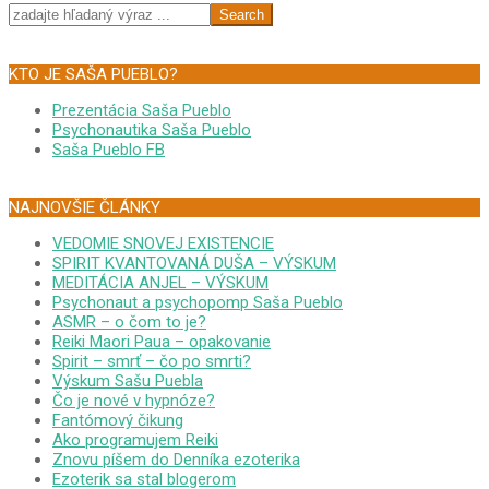
Search
KTO JE SAŠA PUEBLO?
Prezentácia Saša Pueblo
Psychonautika Saša Pueblo
Saša Pueblo FB
NAJNOVŠIE ČLÁNKY
VEDOMIE SNOVEJ EXISTENCIE
SPIRIT KVANTOVANÁ DUŠA – VÝSKUM
MEDITÁCIA ANJEL – VÝSKUM
Psychonaut a psychopomp Saša Pueblo
ASMR – o čom to je?
Reiki Maori Paua – opakovanie
Spirit – smrť – čo po smrti?
Výskum Sašu Puebla
Čo je nové v hypnóze?
Fantómový čikung
Ako programujem Reiki
Znovu píšem do Denníka ezoterika
Ezoterik sa stal blogerom