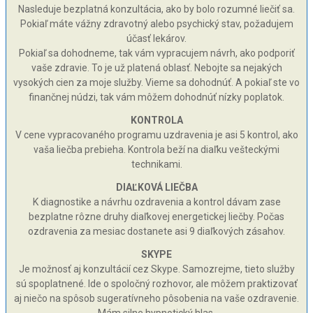
Nasleduje bezplatná konzultácia, ako by bolo rozumné liečiť sa.
Pokiaľ máte vážny zdravotný alebo psychický stav, požadujem
účasť lekárov.
Pokiaľ sa dohodneme, tak vám vypracujem návrh, ako podporiť
vaše zdravie. To je už platená oblasť. Nebojte sa nejakých
vysokých cien za moje služby. Vieme sa dohodnúť. A pokiaľ ste vo
finančnej núdzi, tak vám môžem dohodnúť nízky poplatok.
KONTROLA
V cene vypracovaného programu uzdravenia je asi 5 kontrol, ako
vaša liečba prebieha. Kontrola beží na diaľku vešteckými
technikami.
DIAĽKOVÁ LIEČBA
K diagnostike a návrhu ozdravenia a kontrol dávam zase
bezplatne rôzne druhy diaľkovej energetickej liečby. Počas
ozdravenia za mesiac dostanete asi 9 diaľkových zásahov.
SKYPE
Je možnosť aj konzultácií cez Skype. Samozrejme, tieto služby
sú spoplatnené. Ide o spoločný rozhovor, ale môžem praktizovať
aj niečo na spôsob sugeratívneho pôsobenia na vaše ozdravenie.
Mám silne hypnotický hlas.