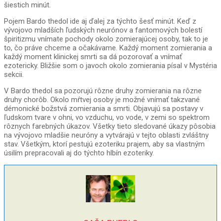
šiestich minút.
Pojem Bardo thedol ide aj ďalej za týchto šesť minút. Keď z
vývojovo mladších ľudských neurónov a fantomových bolestí
špiritizmu vnímate pochody okolo zomierajúcej osoby, tak to je
to, čo práve chceme a očakávame. Každý moment zomierania a
každý moment klinickej smrti sa dá pozorovať a vnímať
ezotericky. Bližšie som o javoch okolo zomierania písal v Mystéria
sekcii.
V Bardo thedol sa pozorujú rôzne druhy zomierania na rôzne
druhy chorôb. Okolo mŕtvej osoby je možné vnímať takzvané
démonické božstvá zomierania a smrti. Objavujú sa postavy v
ľudskom tvare v ohni, vo vzduchu, vo vode, v zemi so spektrom
rôznych farebných úkazov. Všetky tieto sledované úkazy pôsobia
na vývojovo mladšie neuróny a vytvárajú v tejto oblasti zvláštny
stav. Všetkým, ktorí pestujú ezoteriku prajem, aby sa vlastným
úsilím prepracovali aj do týchto hlbín ezoteriky.