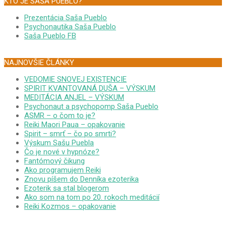
KTO JE SAŠA PUEBLO?
Prezentácia Saša Pueblo
Psychonautika Saša Pueblo
Saša Pueblo FB
NAJNOVŠIE ČLÁNKY
VEDOMIE SNOVEJ EXISTENCIE
SPIRIT KVANTOVANÁ DUŠA – VÝSKUM
MEDITÁCIA ANJEL – VÝSKUM
Psychonaut a psychopomp Saša Pueblo
ASMR – o čom to je?
Reiki Maori Paua – opakovanie
Spirit – smrť – čo po smrti?
Výskum Sašu Puebla
Čo je nové v hypnóze?
Fantómový čikung
Ako programujem Reiki
Znovu píšem do Denníka ezoterika
Ezoterik sa stal blogerom
Ako som na tom po 20. rokoch meditácií
Reiki Kozmos – opakovanie