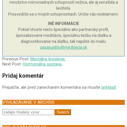
množstvo mimoriadnych schopností veštca, ale aj senzibila a
liečiteľa.
Presvedčte sa o mojich schopnostiach. Určite vás nesklamem.
INÉ INFORMÁCIE
Pokiaľ chcete niečo špeciálne ako partnerský profil,
špecializované meditácie, špeciálnu liečbu na diaľku a
diagnostikovanie na diaľku, tak napíšte do mailu:
sasapueblo@meditacia.sk
2003-
Previous Post:
Mentálne kreslenie.
09-
Next Post:
Hormonálna sústava.
27
Pridaj komentár
Prepáčte, ale pred zanechaním komentára sa musíte
prihlásiť
.
VYHĽADÁVANIE V ARCHÍVE
Search