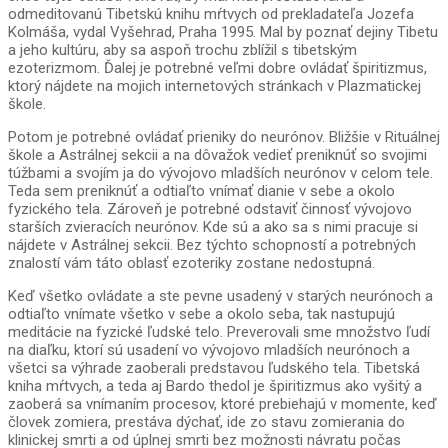
odmeditovanú Tibetskú knihu mŕtvych od prekladateľa Jozefa
Kolmáša, vydal Vyšehrad, Praha 1995. Mal by poznať dejiny Tibetu
a jeho kultúru, aby sa aspoň trochu zblížil s tibetským
ezoterizmom. Ďalej je potrebné veľmi dobre ovládať špiritizmus,
ktorý nájdete na mojich internetových stránkach v Plazmatickej
škole.
Potom je potrebné ovládať prieniky do neurónov. Bližšie v Rituálnej
škole a Astrálnej sekcii a na dôvažok vedieť preniknúť so svojimi
túžbami a svojím ja do vývojovo mladších neurónov v celom tele.
Teda sem preniknúť a odtiaľto vnímať dianie v sebe a okolo
fyzického tela. Zároveň je potrebné odstaviť činnosť vývojovo
starších zvieracích neurónov. Kde sú a ako sa s nimi pracuje si
nájdete v Astrálnej sekcii. Bez týchto schopností a potrebných
znalostí vám táto oblasť ezoteriky zostane nedostupná.
Keď všetko ovládate a ste pevne usadený v starých neurónoch a
odtiaľto vnímate všetko v sebe a okolo seba, tak nastupujú
meditácie na fyzické ľudské telo. Preverovali sme množstvo ľudí
na diaľku, ktorí sú usadení vo vývojovo mladších neurónoch a
všetci sa výhrade zaoberali predstavou ľudského tela. Tibetská
kniha mŕtvych, a teda aj Bardo thedol je špiritizmus ako vyšitý a
zaoberá sa vnímaním procesov, ktoré prebiehajú v momente, keď
človek zomiera, prestáva dýchať, ide zo stavu zomierania do
klinickej smrti a od úplnej smrti bez možnosti návratu počas