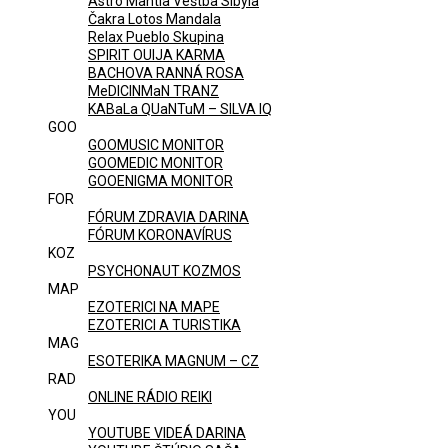
Astro Mantia Veštba Sibyla
Čakra Lotos Mandala
Relax Pueblo Skupina
SPIRIT OUIJA KARMA
BACHOVA RANNÁ ROSA
MeDICINMaN TRANZ
KABaLa QUaNTuM – SILVA IQ
GOO
GOOMUSIC MONITOR
GOOMEDIC MONITOR
GOOENIGMA MONITOR
FOR
FÓRUM ZDRAVIA DARINA
FÓRUM KORONAVÍRUS
KOZ
PSYCHONAUT KOZMOS
MAP
EZOTERICI NA MAPE
EZOTERICI A TURISTIKA
MAG
ESOTERIKA MAGNUM – CZ
RAD
ONLINE RÁDIO REIKI
YOU
YOUTUBE VIDEÁ DARINA