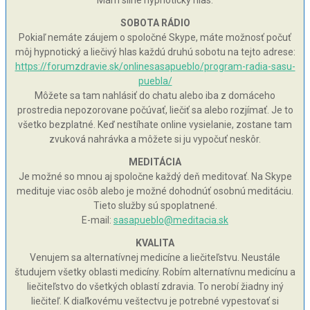
SOBOTA RÁDIO
Pokiaľ nemáte záujem o spoločné Skype, máte možnosť počuť
môj hypnotický a liečivý hlas každú druhú sobotu na tejto adrese:
https://forumzdravie.sk/onlinesasapueblo/program-radia-sasu-
puebla/
Môžete sa tam nahlásiť do chatu alebo iba z domáceho
prostredia nepozorovane počúvať, liečiť sa alebo rozjímať. Je to
všetko bezplatné. Keď nestíhate online vysielanie, zostane tam
zvuková nahrávka a môžete si ju vypočuť neskôr.
MEDITÁCIA
Je možné so mnou aj spoločne každý deň meditovať. Na Skype
medituje viac osôb alebo je možné dohodnúť osobnú meditáciu.
Tieto služby sú spoplatnené.
E-mail:
sasapueblo@meditacia.sk
KVALITA
Venujem sa alternatívnej medicíne a liečiteľstvu. Neustále
študujem všetky oblasti medicíny. Robím alternatívnu medicínu a
liečiteľstvo do všetkých oblastí zdravia. To nerobí žiadny iný
liečiteľ. K diaľkovému veštectvu je potrebné vypestovať si