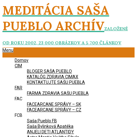
Skip
MEDITÁCIA SAŠA
to
content
PUEBLO ARCHÍV
ZALOŽENÉ
OD ROKU 2002, 23 000 OBRÁZKOV A 5 700 ČLÁNKOV
Primary
Menu
Navigation
Domov
Menu
CIM
BLOGER SAŠA PUEBLO
KATALÓG ZDRAVIA CIMAX
KONTAKTUJTE SAŠU PUEBLA
FAR
FARMA ZDRAVIA SAŠU PUEBLA
FAC
FACEARCANE SPRÁVY – SK
FACEARCANE SPRÁVY – CZ
FCB
Saša Pueblo FB
Saša Bylinková Apatéka
ANJELI DETI ATLANTIDY