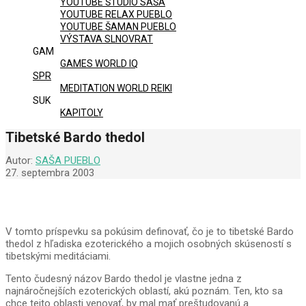
YOUTUBE ŠTÚDIO SAŠA
YOUTUBE RELAX PUEBLO
YOUTUBE ŠAMAN PUEBLO
VÝSTAVA SLNOVRAT
GAM
GAMES WORLD IQ
SPR
MEDITATION WORLD REIKI
SUK
KAPITOLY
Tibetské Bardo thedol
Autor:
SAŠA PUEBLO
27. septembra 2003
V tomto príspevku sa pokúsim definovať, čo je to tibetské Bardo
thedol z hľadiska ezoterického a mojich osobných skúseností s
tibetskými meditáciami.
Tento čudesný názov Bardo thedol je vlastne jedna z
najnáročnejších ezoterických oblastí, akú poznám. Ten, kto sa
chce tejto oblasti venovať, by mal mať preštudovanú a