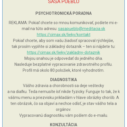
SAŠA PUEBLO
PSYCHOTRONICKÁ PORADNA
REKLAMA: Pokiaľ chcete so mnou komunikovať, pošlete mi e-
mail na túto adresu:
sasapueblo@meditacia.sk
https://cimax.sk/lieky/kontakt
Pokiaľ chcete, aby som vašu žiadosť spracoval rýchlejšie,
tak prosím vyplňte si základný dotazník – ten si nájdete tu:
https://cimax.sk/lieky/zakladny-dotaznik
Mojou snahou je odpovedať do jedného dňa.
Nasleduje bezplatné vypracovanie zdravotného profilu.
Profil má okolo 80 položiek, ktoré vyhodnotím.
DIAGNOSTIKA
Vášho zdravia a chorobnosti sa deje veštecky
a na diaľku. Teda nemusíte ísť nikde fyzicky. Funguje to tak, že k
vášmu menu a priezvisku prikladám v hlave obrázky chorôb. A
ten obrázok, čo sa objaví a nechce odísť, je stav vášho tela a
orgánov.
Vypracovanú diagnostiku vám pošlem do e-mailu.
KONZULTÁCIA