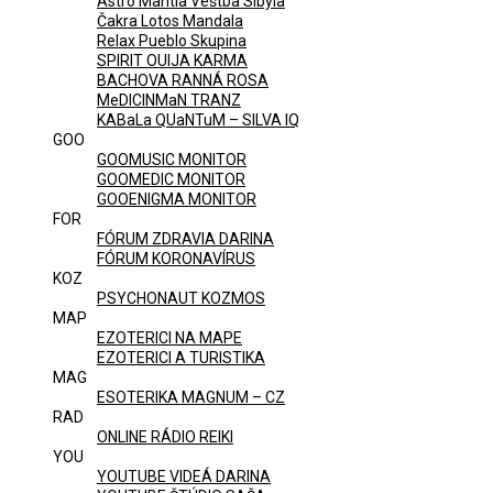
Astro Mantia Veštba Sibyla
Čakra Lotos Mandala
Relax Pueblo Skupina
SPIRIT OUIJA KARMA
BACHOVA RANNÁ ROSA
MeDICINMaN TRANZ
KABaLa QUaNTuM – SILVA IQ
GOO
GOOMUSIC MONITOR
GOOMEDIC MONITOR
GOOENIGMA MONITOR
FOR
FÓRUM ZDRAVIA DARINA
FÓRUM KORONAVÍRUS
KOZ
PSYCHONAUT KOZMOS
MAP
EZOTERICI NA MAPE
EZOTERICI A TURISTIKA
MAG
ESOTERIKA MAGNUM – CZ
RAD
ONLINE RÁDIO REIKI
YOU
YOUTUBE VIDEÁ DARINA