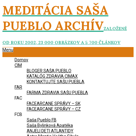
Skip
MEDITÁCIA SAŠA
to
content
PUEBLO ARCHÍV
ZALOŽENÉ
OD ROKU 2002, 23 000 OBRÁZKOV A 5 700 ČLÁNKOV
Primary
Menu
Navigation
Domov
Menu
CIM
BLOGER SAŠA PUEBLO
KATALÓG ZDRAVIA CIMAX
KONTAKTUJTE SAŠU PUEBLA
FAR
FARMA ZDRAVIA SAŠU PUEBLA
FAC
FACEARCANE SPRÁVY – SK
FACEARCANE SPRÁVY – CZ
FCB
Saša Pueblo FB
Saša Bylinková Apatéka
ANJELI DETI ATLANTIDY