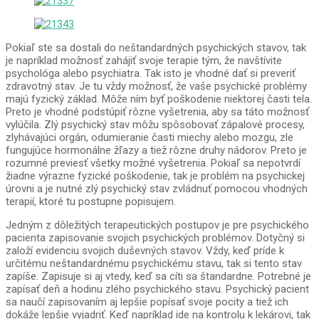
Pokiaľ ste sa dostali do neštandardných psychických stavov, tak
je napríklad možnosť zahájiť svoje terapie tým, že navštívite
psychológa alebo psychiatra. Tak isto je vhodné dať si preveriť
zdravotný stav. Je tu vždy možnosť, že vaše psychické problémy
majú fyzický základ. Môže ním byť poškodenie niektorej časti tela.
Preto je vhodné podstúpiť rôzne vyšetrenia, aby sa táto možnosť
vylúčila. Zlý psychický stav môžu spôsobovať zápalové procesy,
zlyhávajúci orgán, odumieranie časti miechy alebo mozgu, zle
fungujúce hormonálne žľazy a tiež rôzne druhy nádorov. Preto je
rozumné previesť všetky možné vyšetrenia. Pokiaľ sa nepotvrdí
žiadne výrazne fyzické poškodenie, tak je problém na psychickej
úrovni a je nutné zlý psychický stav zvládnuť pomocou vhodných
terapií, ktoré tu postupne popisujem.
Jedným z dôležitých terapeutických postupov je pre psychického
pacienta zapisovanie svojich psychických problémov. Dotyčný si
založí evidenciu svojich duševných stavov. Vždy, keď príde k
určitému neštandardnému psychickému stavu, tak si tento stav
zapíše. Zapisuje si aj vtedy, keď sa cíti sa štandardne. Potrebné je
zapísať deň a hodinu zlého psychického stavu. Psychický pacient
sa naučí zapisovaním aj lepšie popísať svoje pocity a tiež ich
dokáže lepšie vyjadriť. Keď napríklad ide na kontrolu k lekárovi, tak