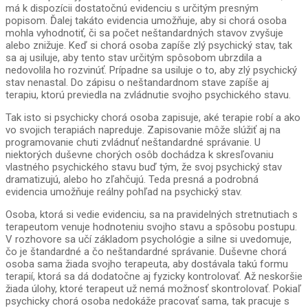
má k dispozícii dostatočnú evidenciu s určitým presným
popisom. Ďalej takáto evidencia umožňuje, aby si chorá osoba
mohla vyhodnotiť, či sa počet neštandardných stavov zvyšuje
alebo znižuje. Keď si chorá osoba zapíše zlý psychický stav, tak
sa aj usiluje, aby tento stav určitým spôsobom ubrzdila a
nedovolila ho rozvinúť. Prípadne sa usiluje o to, aby zlý psychický
stav nenastal. Do zápisu o neštandardnom stave zapíše aj
terapiu, ktorú previedla na zvládnutie svojho psychického stavu.
Tak isto si psychicky chorá osoba zapisuje, aké terapie robí a ako
vo svojich terapiách napreduje. Zapisovanie môže slúžiť aj na
programovanie chuti zvládnuť neštandardné správanie. U
niektorých duševne chorých osôb dochádza k skresľovaniu
vlastného psychického stavu buď tým, že svoj psychický stav
dramatizujú, alebo ho zľahčujú. Teda presná a podrobná
evidencia umožňuje reálny pohľad na psychický stav.
Osoba, ktorá si vedie evidenciu, sa na pravidelných stretnutiach s
terapeutom venuje hodnoteniu svojho stavu a spôsobu postupu.
V rozhovore sa učí základom psychológie a silne si uvedomuje,
čo je štandardné a čo neštandardné správanie. Duševne chorá
osoba sama žiada svojho terapeuta, aby dostávala takú formu
terapií, ktorá sa dá dodatočne aj fyzicky kontrolovať. Až neskoršie
žiada úlohy, ktoré terapeut už nemá možnosť skontrolovať. Pokiaľ
psychicky chorá osoba nedokáže pracovať sama, tak pracuje s