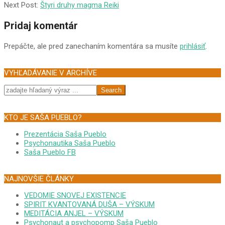
03-
Next Post:
Štyri druhy magma Reiki
08
Pridaj komentár
Prepáčte, ale pred zanechaním komentára sa musíte
prihlásiť
.
VYHĽADÁVANIE V ARCHÍVE
Search
KTO JE SAŠA PUEBLO?
Prezentácia Saša Pueblo
Psychonautika Saša Pueblo
Saša Pueblo FB
NAJNOVŠIE ČLÁNKY
VEDOMIE SNOVEJ EXISTENCIE
SPIRIT KVANTOVANÁ DUŠA – VÝSKUM
MEDITÁCIA ANJEL – VÝSKUM
Psychonaut a psychopomp Saša Pueblo