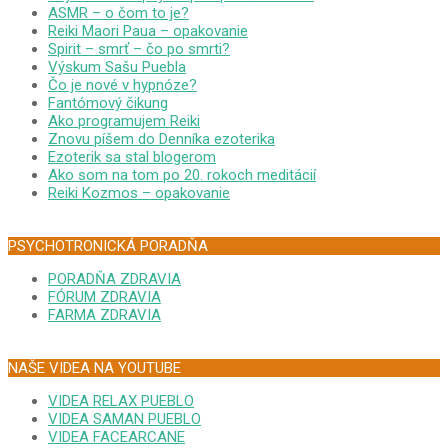
ASMR – o čom to je?
Reiki Maori Paua – opakovanie
Spirit – smrť – čo po smrti?
Výskum Sašu Puebla
Čo je nové v hypnóze?
Fantómový čikung
Ako programujem Reiki
Znovu píšem do Denníka ezoterika
Ezoterik sa stal blogerom
Ako som na tom po 20. rokoch meditácií
Reiki Kozmos – opakovanie
PSYCHOTRONICKÁ PORADŇA
PORADŇA ZDRAVIA
FÓRUM ZDRAVIA
FARMA ZDRAVIA
NAŠE VIDEA NA YOUTUBE
VIDEA RELAX PUEBLO
VIDEA SAMAN PUEBLO
VIDEA FACEARCANE