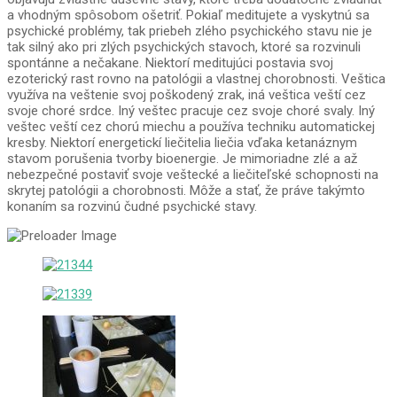
a vhodným spôsobom ošetriť. Pokiaľ meditujete a vyskytnú sa
psychické problémy, tak priebeh zlého psychického stavu nie je
tak silný ako pri zlých psychických stavoch, ktoré sa rozvinuli
spontánne a nečakane. Niektorí meditujúci postavia svoj
ezoterický rast rovno na patológii a vlastnej chorobnosti. Veštica
využíva na veštenie svoj poškodený zrak, iná veštica veští cez
svoje choré srdce. Iný veštec pracuje cez svoje choré svaly. Iný
veštec veští cez chorú miechu a používa techniku automatickej
kresby. Niektorí energetickí liečitelia liečia vďaka ketanáznym
stavom porušenia tvorby bioenergie. Je mimoriadne zlé a až
nebezpečné postaviť svoje veštecké a liečiteľské schopnosti na
skrytej patológii a chorobnosti. Môže a stať, že práve takýmto
konaním sa rozvinú čudné psychické stavy.