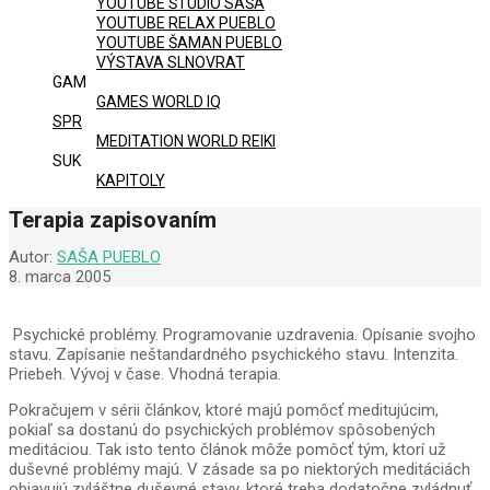
YOUTUBE ŠTÚDIO SAŠA
YOUTUBE RELAX PUEBLO
YOUTUBE ŠAMAN PUEBLO
VÝSTAVA SLNOVRAT
GAM
GAMES WORLD IQ
SPR
MEDITATION WORLD REIKI
SUK
KAPITOLY
Terapia zapisovaním
Autor:
SAŠA PUEBLO
8. marca 2005
Psychické problémy. Programovanie uzdravenia. Opísanie svojho
stavu. Zapísanie neštandardného psychického stavu. Intenzita.
Priebeh. Vývoj v čase. Vhodná terapia.
Pokračujem v sérii článkov, ktoré majú pomôcť meditujúcim,
pokiaľ sa dostanú do psychických problémov spôsobených
meditáciou. Tak isto tento článok môže pomôcť tým, ktorí už
duševné problémy majú. V zásade sa po niektorých meditáciách
objavujú zvláštne duševné stavy, ktoré treba dodatočne zvládnuť