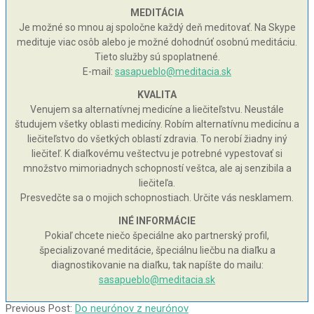
MEDITÁCIA
Je možné so mnou aj spoločne každý deň meditovať. Na Skype
medituje viac osôb alebo je možné dohodnúť osobnú meditáciu.
Tieto služby sú spoplatnené.
E-mail:
sasapueblo@meditacia.sk
KVALITA
Venujem sa alternatívnej medicíne a liečiteľstvu. Neustále
študujem všetky oblasti medicíny. Robím alternatívnu medicínu a
liečiteľstvo do všetkých oblastí zdravia. To nerobí žiadny iný
liečiteľ. K diaľkovému veštectvu je potrebné vypestovať si
množstvo mimoriadnych schopností veštca, ale aj senzibila a
liečiteľa.
Presvedčte sa o mojich schopnostiach. Určite vás nesklamem.
INÉ INFORMÁCIE
Pokiaľ chcete niečo špeciálne ako partnerský profil,
špecializované meditácie, špeciálnu liečbu na diaľku a
diagnostikovanie na diaľku, tak napíšte do mailu:
sasapueblo@meditacia.sk
2005-
Previous Post:
Do neurónov z neurónov