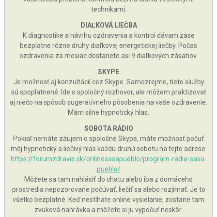
technikami.
DIAĽKOVÁ LIEČBA
K diagnostike a návrhu ozdravenia a kontrol dávam zase
bezplatne rôzne druhy diaľkovej energetickej liečby. Počas
ozdravenia za mesiac dostanete asi 9 diaľkových zásahov.
SKYPE
Je možnosť aj konzultácií cez Skype. Samozrejme, tieto služby
sú spoplatnené. Ide o spoločný rozhovor, ale môžem praktizovať
aj niečo na spôsob sugeratívneho pôsobenia na vaše ozdravenie.
Mám silne hypnotický hlas.
SOBOTA RÁDIO
Pokiaľ nemáte záujem o spoločné Skype, máte možnosť počuť
môj hypnotický a liečivý hlas každú druhú sobotu na tejto adrese:
https://forumzdravie.sk/onlinesasapueblo/program-radia-sasu-
puebla/
Môžete sa tam nahlásiť do chatu alebo iba z domáceho
prostredia nepozorovane počúvať, liečiť sa alebo rozjímať. Je to
všetko bezplatné. Keď nestíhate online vysielanie, zostane tam
zvuková nahrávka a môžete si ju vypočuť neskôr.