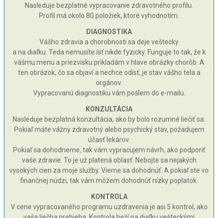
Nasleduje bezplatné vypracovanie zdravotného profilu.
Profil má okolo 80 položiek, ktoré vyhodnotím.
DIAGNOSTIKA
Vášho zdravia a chorobnosti sa deje veštecky
a na diaľku. Teda nemusíte ísť nikde fyzicky. Funguje to tak, že k
vášmu menu a priezvisku prikladám v hlave obrázky chorôb. A
ten obrázok, čo sa objaví a nechce odísť, je stav vášho tela a
orgánov.
Vypracovanú diagnostiku vám pošlem do e-mailu.
KONZULTÁCIA
Nasleduje bezplatná konzultácia, ako by bolo rozumné liečiť sa.
Pokiaľ máte vážny zdravotný alebo psychický stav, požadujem
účasť lekárov.
Pokiaľ sa dohodneme, tak vám vypracujem návrh, ako podporiť
vaše zdravie. To je už platená oblasť. Nebojte sa nejakých
vysokých cien za moje služby. Vieme sa dohodnúť. A pokiaľ ste vo
finančnej núdzi, tak vám môžem dohodnúť nízky poplatok.
KONTROLA
V cene vypracovaného programu uzdravenia je asi 5 kontrol, ako
vaša liečba prebieha. Kontrola beží na diaľku vešteckými