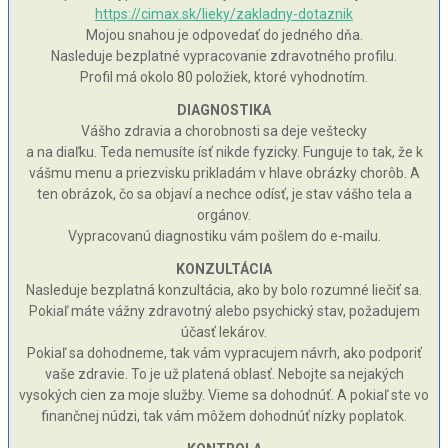
https://cimax.sk/lieky/zakladny-dotaznik
Mojou snahou je odpovedať do jedného dňa.
Nasleduje bezplatné vypracovanie zdravotného profilu.
Profil má okolo 80 položiek, ktoré vyhodnotím.
DIAGNOSTIKA
Vášho zdravia a chorobnosti sa deje veštecky
a na diaľku. Teda nemusíte ísť nikde fyzicky. Funguje to tak, že k
vášmu menu a priezvisku prikladám v hlave obrázky chorôb. A
ten obrázok, čo sa objaví a nechce odísť, je stav vášho tela a
orgánov.
Vypracovanú diagnostiku vám pošlem do e-mailu.
KONZULTÁCIA
Nasleduje bezplatná konzultácia, ako by bolo rozumné liečiť sa.
Pokiaľ máte vážny zdravotný alebo psychický stav, požadujem
účasť lekárov.
Pokiaľ sa dohodneme, tak vám vypracujem návrh, ako podporiť
vaše zdravie. To je už platená oblasť. Nebojte sa nejakých
vysokých cien za moje služby. Vieme sa dohodnúť. A pokiaľ ste vo
finančnej núdzi, tak vám môžem dohodnúť nízky poplatok.