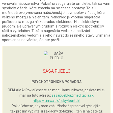
venovala náboženstvu. Pokiaľ si vsugerujete omdletie, tak sa vám
symboly v šedej kôre zmenia na svietiace postavy. To sú
možnosti ovplyvňovania náboženských symbolov v šedej kôre
veľkého mozgu a nielen tam. Nakoniec je vhodná sugerácia
poškodenia mozgu nízkoprúdou elektrinou. Nie elektrickým
prúdom, ale upraveným prúdom z rôznych elektrospotrebičov,
rádií a vysielačov. Takáto sugerácia vedie k stabilizácii
náboženského vedomia a jeho návrat do reálneho stavu vnímania
spomienok na všetko, čo ste prežili.
SAŠA PUEBLO
PSYCHOTRONICKÁ PORADNA
REKLAMA: Pokiaľ chcete so mnou komunikovať, pošlete mi e-
mail na túto adresu:
sasapueblo@meditacia.sk
https://cimax.sk/lieky/kontakt
Pokiaľ chcete, aby som vašu žiadosť spracoval rýchlejšie,
tak prosím vyplňte si základný dotazník – ten si nájdete tu: