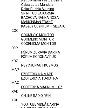
Astro Mantia Veštba Sibyla
Čakra Lotos Mandala
Relax Pueblo Skupina
SPIRIT OUIJA KARMA
BACHOVA RANNÁ ROSA
MeDICINMaN TRANZ
KABaLa QUaNTuM – SILVA IQ
GOO
GOOMUSIC MONITOR
GOOMEDIC MONITOR
GOOENIGMA MONITOR
FOR
FÓRUM ZDRAVIA DARINA
FÓRUM KORONAVÍRUS
KOZ
PSYCHONAUT KOZMOS
MAP
EZOTERICI NA MAPE
EZOTERICI A TURISTIKA
MAG
ESOTERIKA MAGNUM – CZ
RAD
ONLINE RÁDIO REIKI
YOU
YOUTUBE VIDEÁ DARINA