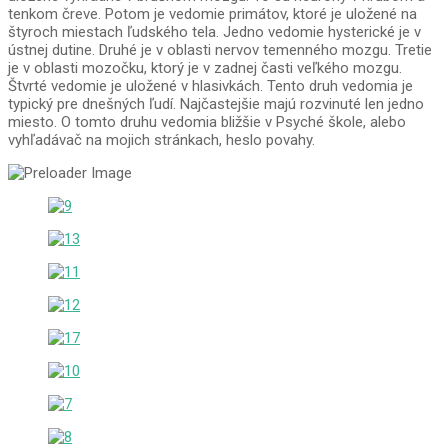
tenkom čreve. Potom je vedomie primátov, ktoré je uložené na
štyroch miestach ľudského tela. Jedno vedomie hysterické je v
ústnej dutine. Druhé je v oblasti nervov temenného mozgu. Tretie
je v oblasti mozočku, ktorý je v zadnej časti veľkého mozgu.
Štvrté vedomie je uložené v hlasivkách. Tento druh vedomia je
typický pre dnešných ľudí. Najčastejšie majú rozvinuté len jedno
miesto. O tomto druhu vedomia bližšie v Psyché škole, alebo
vyhľadávač na mojich stránkach, heslo povahy.