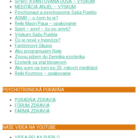
SPIRIT KVANTOVANÁ DUŠA – VÝSKUM
MEDITÁCIA ANJEL – VÝSKUM
Psychonaut a psychopomp Saša Pueblo
ASMR – o čom to je?
Reiki Maori Paua – opakovanie
Spirit – smrť – čo po smrti?
Výskum Sašu Puebla
Čo je nové v hypnóze?
Fantómový čikung
Ako programujem Reiki
Znovu píšem do Denníka ezoterika
Ezoterik sa stal blogerom
Ako som na tom po 20. rokoch meditácií
Reiki Kozmos – opakovanie
PSYCHOTRONICKÁ PORADŇA
PORADŇA ZDRAVIA
FÓRUM ZDRAVIA
FARMA ZDRAVIA
NAŠE VIDEA NA YOUTUBE
VIDEA RELAX PUEBLO