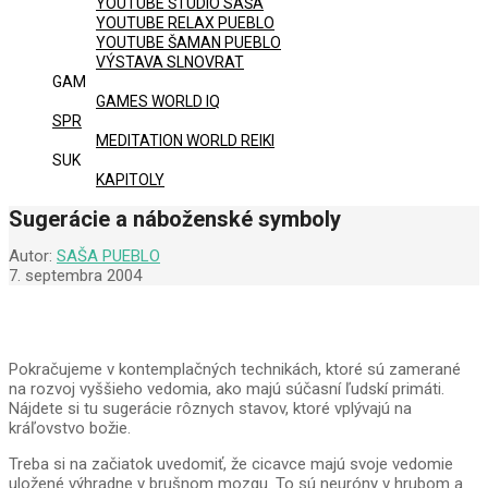
YOUTUBE ŠTÚDIO SAŠA
YOUTUBE RELAX PUEBLO
YOUTUBE ŠAMAN PUEBLO
VÝSTAVA SLNOVRAT
GAM
GAMES WORLD IQ
SPR
MEDITATION WORLD REIKI
SUK
KAPITOLY
Sugerácie a náboženské symboly
Autor:
SAŠA PUEBLO
7. septembra 2004
Pokračujeme v kontemplačných technikách, ktoré sú zamerané
na rozvoj vyššieho vedomia, ako majú súčasní ľudskí primáti.
Nájdete si tu sugerácie rôznych stavov, ktoré vplývajú na
kráľovstvo božie.
Treba si na začiatok uvedomiť, že cicavce majú svoje vedomie
uložené výhradne v brušnom mozgu. To sú neuróny v hrubom a