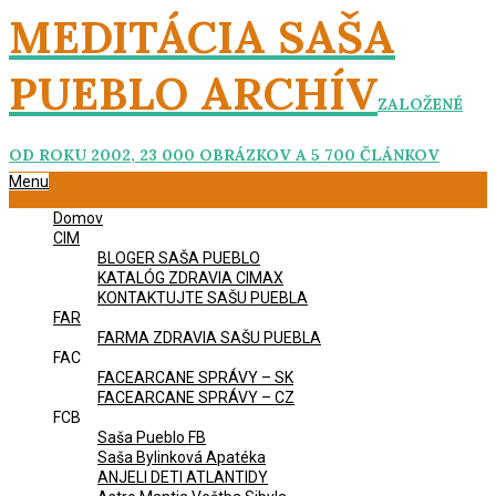
Skip
MEDITÁCIA SAŠA
to
content
PUEBLO ARCHÍV
ZALOŽENÉ
OD ROKU 2002, 23 000 OBRÁZKOV A 5 700 ČLÁNKOV
Primary
Menu
Navigation
Domov
Menu
CIM
BLOGER SAŠA PUEBLO
KATALÓG ZDRAVIA CIMAX
KONTAKTUJTE SAŠU PUEBLA
FAR
FARMA ZDRAVIA SAŠU PUEBLA
FAC
FACEARCANE SPRÁVY – SK
FACEARCANE SPRÁVY – CZ
FCB
Saša Pueblo FB
Saša Bylinková Apatéka
ANJELI DETI ATLANTIDY