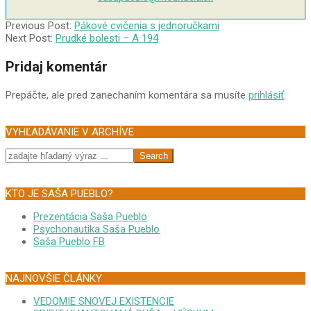
2004-
Previous Post:
Pákové cvičenia s jednoručkami
09-
Next Post:
Prudké bolesti – A 194
07
Pridaj komentár
Prepáčte, ale pred zanechaním komentára sa musíte
prihlásiť
.
VYHĽADÁVANIE V ARCHÍVE
Search
KTO JE SAŠA PUEBLO?
Prezentácia Saša Pueblo
Psychonautika Saša Pueblo
Saša Pueblo FB
NAJNOVŠIE ČLÁNKY
VEDOMIE SNOVEJ EXISTENCIE