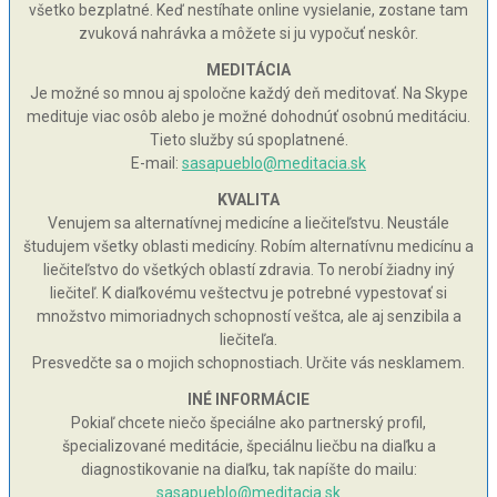
všetko bezplatné. Keď nestíhate online vysielanie, zostane tam
zvuková nahrávka a môžete si ju vypočuť neskôr.
MEDITÁCIA
Je možné so mnou aj spoločne každý deň meditovať. Na Skype
medituje viac osôb alebo je možné dohodnúť osobnú meditáciu.
Tieto služby sú spoplatnené.
E-mail:
sasapueblo@meditacia.sk
KVALITA
Venujem sa alternatívnej medicíne a liečiteľstvu. Neustále
študujem všetky oblasti medicíny. Robím alternatívnu medicínu a
liečiteľstvo do všetkých oblastí zdravia. To nerobí žiadny iný
liečiteľ. K diaľkovému veštectvu je potrebné vypestovať si
množstvo mimoriadnych schopností veštca, ale aj senzibila a
liečiteľa.
Presvedčte sa o mojich schopnostiach. Určite vás nesklamem.
INÉ INFORMÁCIE
Pokiaľ chcete niečo špeciálne ako partnerský profil,
špecializované meditácie, špeciálnu liečbu na diaľku a
diagnostikovanie na diaľku, tak napíšte do mailu:
sasapueblo@meditacia.sk