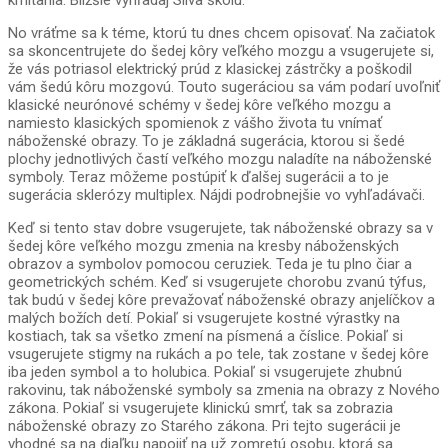
kmitania. Bližšie vyhľadaj Silva školu.
No vráťme sa k téme, ktorú tu dnes chcem opisovať. Na začiatok
sa skoncentrujete do šedej kôry veľkého mozgu a vsugerujete si,
že vás potriasol elektrický prúd z klasickej zástrčky a poškodil
vám šedú kôru mozgovú. Touto sugeráciou sa vám podarí uvoľniť
klasické neurónové schémy v šedej kôre veľkého mozgu a
namiesto klasických spomienok z vášho života tu vnímať
náboženské obrazy. To je základná sugerácia, ktorou si šedé
plochy jednotlivých častí veľkého mozgu naladíte na náboženské
symboly. Teraz môžeme postúpiť k ďalšej sugerácii a to je
sugerácia sklerózy multiplex. Nájdi podrobnejšie vo vyhľadávači.
Keď si tento stav dobre vsugerujete, tak náboženské obrazy sa v
šedej kôre veľkého mozgu zmenia na kresby náboženských
obrazov a symbolov pomocou ceruziek. Teda je tu plno čiar a
geometrických schém. Keď si vsugerujete chorobu zvanú týfus,
tak budú v šedej kôre prevažovať náboženské obrazy anjelíčkov a
malých božích detí. Pokiaľ si vsugerujete kostné výrastky na
kostiach, tak sa všetko zmení na písmená a číslice. Pokiaľ si
vsugerujete stigmy na rukách a po tele, tak zostane v šedej kôre
iba jeden symbol a to holubica. Pokiaľ si vsugerujete zhubnú
rakovinu, tak náboženské symboly sa zmenia na obrazy z Nového
zákona. Pokiaľ si vsugerujete klinickú smrť, tak sa zobrazia
náboženské obrazy zo Starého zákona. Pri tejto sugerácii je
vhodné sa na diaľku napojiť na už zomretú osobu, ktorá sa