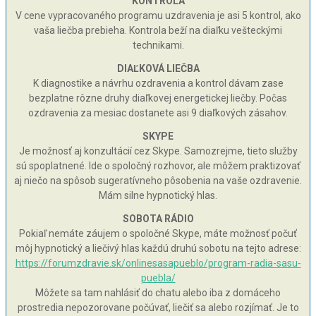
KONTROLA
V cene vypracovaného programu uzdravenia je asi 5 kontrol, ako
vaša liečba prebieha. Kontrola beží na diaľku vešteckými
technikami.
DIAĽKOVÁ LIEČBA
K diagnostike a návrhu ozdravenia a kontrol dávam zase
bezplatne rôzne druhy diaľkovej energetickej liečby. Počas
ozdravenia za mesiac dostanete asi 9 diaľkových zásahov.
SKYPE
Je možnosť aj konzultácií cez Skype. Samozrejme, tieto služby
sú spoplatnené. Ide o spoločný rozhovor, ale môžem praktizovať
aj niečo na spôsob sugeratívneho pôsobenia na vaše ozdravenie.
Mám silne hypnotický hlas.
SOBOTA RÁDIO
Pokiaľ nemáte záujem o spoločné Skype, máte možnosť počuť
môj hypnotický a liečivý hlas každú druhú sobotu na tejto adrese:
https://forumzdravie.sk/onlinesasapueblo/program-radia-sasu-
puebla/
Môžete sa tam nahlásiť do chatu alebo iba z domáceho
prostredia nepozorovane počúvať, liečiť sa alebo rozjímať. Je to