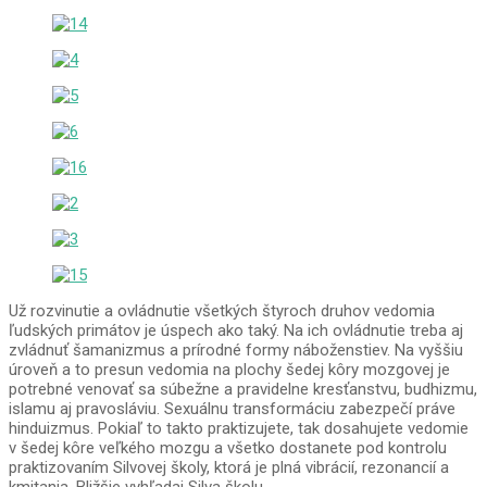
Už rozvinutie a ovládnutie všetkých štyroch druhov vedomia
ľudských primátov je úspech ako taký. Na ich ovládnutie treba aj
zvládnuť šamanizmus a prírodné formy náboženstiev. Na vyššiu
úroveň a to presun vedomia na plochy šedej kôry mozgovej je
potrebné venovať sa súbežne a pravidelne kresťanstvu, budhizmu,
islamu aj pravosláviu. Sexuálnu transformáciu zabezpečí práve
hinduizmus. Pokiaľ to takto praktizujete, tak dosahujete vedomie
v šedej kôre veľkého mozgu a všetko dostanete pod kontrolu
praktizovaním Silvovej školy, ktorá je plná vibrácií, rezonancií a