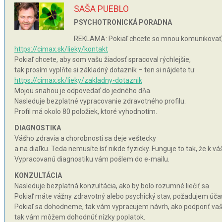
SAŠA PUEBLO
PSYCHOTRONICKÁ PORADNA
REKLAMA: Pokiaľ chcete so mnou komunikovať, 
https://cimax.sk/lieky/kontakt
Pokiaľ chcete, aby som vašu žiadosť spracoval rýchlejšie,
tak prosím vyplňte si základný dotazník – ten si nájdete tu:
https://cimax.sk/lieky/zakladny-dotaznik
Mojou snahou je odpovedať do jedného dňa.
Nasleduje bezplatné vypracovanie zdravotného profilu.
Profil má okolo 80 položiek, ktoré vyhodnotím.
DIAGNOSTIKA
Vášho zdravia a chorobnosti sa deje veštecky
a na diaľku. Teda nemusíte ísť nikde fyzicky. Funguje to tak, že k 
Vypracovanú diagnostiku vám pošlem do e-mailu.
KONZULTÁCIA
Nasleduje bezplatná konzultácia, ako by bolo rozumné liečiť sa.
Pokiaľ máte vážny zdravotný alebo psychický stav, požadujem účas
Pokiaľ sa dohodneme, tak vám vypracujem návrh, ako podporiť vaše 
tak vám môžem dohodnúť nízky poplatok.