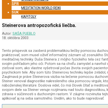
SPR
MEDITATION WORLD REIKI
SUK
KAPITOLY
Steinerova antropozofická liečba.
Autor:
SAŠA PUEBLO
18. októbra 2003
Tento príspevok sa zaoberá problematikou liečby pomocou duchovne
praktizovať, som musel oživiť informačný záznam už zosnulého Ste
meditačnej techniky. Duša Steinera z môjho fyzického tela cez fa
svojím pohľadom jeho oči. Potom sa na chvíľu zamyslel a navrhol d
zisťoval som, ako vlastne vyšetroval počas života svojich paciento
psychickom tele. Aby som túto Steinerovu techniku lepšie zvládol,
Zaujímavá je práve Steinerova väzba na liečenie pomocou duchovnej l
Steiner venoval diagnostike nakresleného oka pomocou virgule, ktorá
náboženskej literatúre. Doslova videl, čo má človek čítať a meditov
svojom diele sa Steiner venuje rozjímaniu nad touto diagnostikou,
zdravia v súčinnosti s duchovným rastom. V záujme rozvinutia tejto
aplikovať aj na seba samotného. Uvidím, ako to bude napredovať.