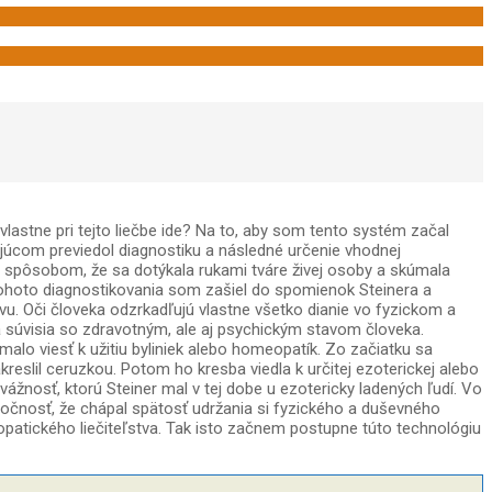
astne pri tejto liečbe ide? Na to, aby som tento systém začal
júcom previedol diagnostiku a následné určenie vhodnej
 spôsobom, že sa dotýkala rukami tváre živej osoby a skúmala
 tohoto diagnostikovania som zašiel do spomienok Steinera a
avu. Oči človeka odzrkadľujú vlastne všetko dianie vo fyzickom a
a súvisia so zdravotným, ale aj psychickým stavom človeka.
malo viesť k užitiu byliniek alebo homeopatík. Zo začiatku sa
kreslil ceruzkou. Potom ho kresba viedla k určitej ezoterickej alebo
vážnosť, ktorú Steiner mal v tej dobe u ezotericky ladených ľudí. Vo
utočnosť, že chápal spätosť udržania si fyzického a duševného
opatického liečiteľstva. Tak isto začnem postupne túto technológiu