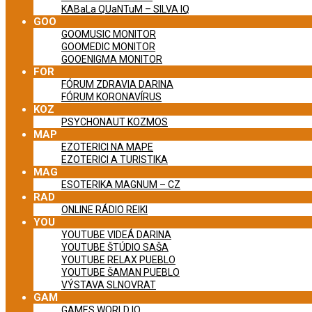
KABaLa QUaNTuM – SILVA IQ
GOO
GOOMUSIC MONITOR
GOOMEDIC MONITOR
GOOENIGMA MONITOR
FOR
FÓRUM ZDRAVIA DARINA
FÓRUM KORONAVÍRUS
KOZ
PSYCHONAUT KOZMOS
MAP
EZOTERICI NA MAPE
EZOTERICI A TURISTIKA
MAG
ESOTERIKA MAGNUM – CZ
RAD
ONLINE RÁDIO REIKI
YOU
YOUTUBE VIDEÁ DARINA
YOUTUBE ŠTÚDIO SAŠA
YOUTUBE RELAX PUEBLO
YOUTUBE ŠAMAN PUEBLO
VÝSTAVA SLNOVRAT
GAM
GAMES WORLD IQ