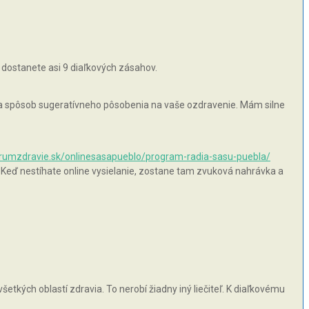
 dostanete asi 9 diaľkových zásahov.
 na spôsob sugeratívneho pôsobenia na vaše ozdravenie. Mám silne
orumzdravie.sk/onlinesasapueblo/program-radia-sasu-puebla/
 Keď nestíhate online vysielanie, zostane tam zvuková nahrávka a
šetkých oblastí zdravia. To nerobí žiadny iný liečiteľ. K diaľkovému