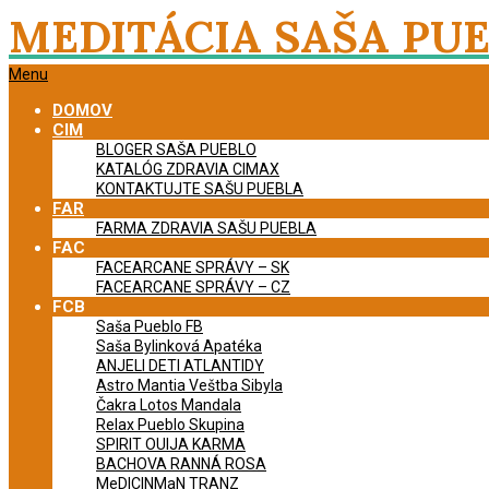
Skip
MEDITÁCIA SAŠA PU
to
content
Primary
Menu
Navigation
DOMOV
Menu
CIM
BLOGER SAŠA PUEBLO
KATALÓG ZDRAVIA CIMAX
KONTAKTUJTE SAŠU PUEBLA
FAR
FARMA ZDRAVIA SAŠU PUEBLA
FAC
FACEARCANE SPRÁVY – SK
FACEARCANE SPRÁVY – CZ
FCB
Saša Pueblo FB
Saša Bylinková Apatéka
ANJELI DETI ATLANTIDY
Astro Mantia Veštba Sibyla
Čakra Lotos Mandala
Relax Pueblo Skupina
SPIRIT OUIJA KARMA
BACHOVA RANNÁ ROSA
MeDICINMaN TRANZ