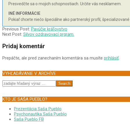
Presvedčte sa o mojich schopnostiach. Určite vás nesklamem.
INÉ INFORMÁCIE
Pokiaľ chcete niečo špeciálne ako partnerský profil, špecializované
2003-
Previous Post:
Pavúčie kráľovstvo
10-
Next Post:
Silvov ozdravovací prgram.
18
Pridaj komentár
Prepáčte, ale pred zanechaním komentára sa musíte
prihlásiť
.
VYHĽADÁVANIE V ARCHÍVE
Search
KTO JE SAŠA PUEBLO?
Prezentácia Saša Pueblo
Psychonautika Saša Pueblo
Saša Pueblo FB