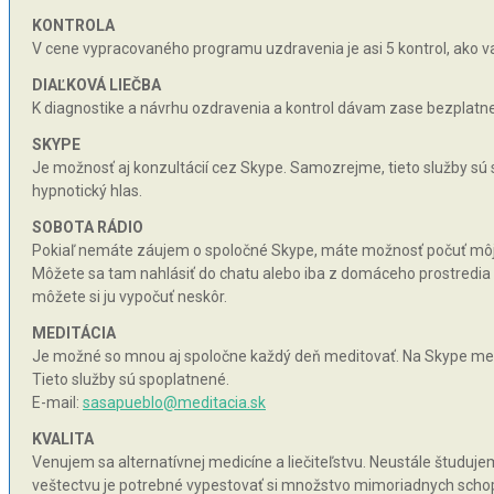
KONTROLA
V cene vypracovaného programu uzdravenia je asi 5 kontrol, ako va
DIAĽKOVÁ LIEČBA
K diagnostike a návrhu ozdravenia a kontrol dávam zase bezplatne 
SKYPE
Je možnosť aj konzultácií cez Skype. Samozrejme, tieto služby sú
hypnotický hlas.
SOBOTA RÁDIO
Pokiaľ nemáte záujem o spoločné Skype, máte možnosť počuť môj hy
Môžete sa tam nahlásiť do chatu alebo iba z domáceho prostredia n
môžete si ju vypočuť neskôr.
MEDITÁCIA
Je možné so mnou aj spoločne každý deň meditovať. Na Skype med
Tieto služby sú spoplatnené.
E-mail:
sasapueblo@meditacia.sk
KVALITA
Venujem sa alternatívnej medicíne a liečiteľstvu. Neustále študujem 
veštectvu je potrebné vypestovať si množstvo mimoriadnych schopnos