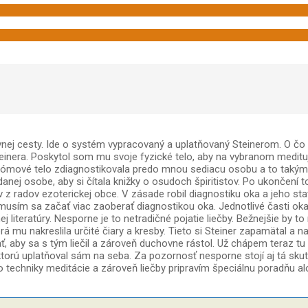
j cesty. Ide o systém vypracovaný a uplatňovaný Steinerom. O čo vl
inera. Poskytol som mu svoje fyzické telo, aby na vybranom meditu
ntómové telo zdiagnostikovala predo mnou sediacu osobu a to takým
anej osobe, aby si čítala knižky o osudoch špiritistov. Po ukončení
v z radov ezoterickej obce. V zásade robil diagnostiku oka a jeho st
 musím sa začať viac zaoberať diagnostikou oka. Jednotlivé časti ok
iteratúry. Nesporne je to netradičné pojatie liečby. Bežnejšie by to 
 mu nakreslila určité čiary a kresby. Tieto si Steiner zapamätal a na
ať, aby sa s tým liečil a zároveň duchovne rástol. Už chápem teraz tu 
 ktorú uplatňoval sám na seba. Za pozornosť nesporne stojí aj tá sk
 techniky meditácie a zároveň liečby pripravím špeciálnu poradňu al