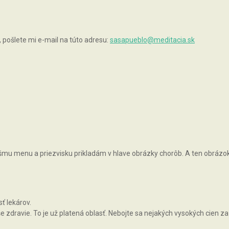
pošlete mi e-mail na túto adresu:
sasapueblo@meditacia.sk
vášmu menu a priezvisku prikladám v hlave obrázky chorôb. A ten obrázok, 
ť lekárov.
zdravie. To je už platená oblasť. Nebojte sa nejakých vysokých cien za 