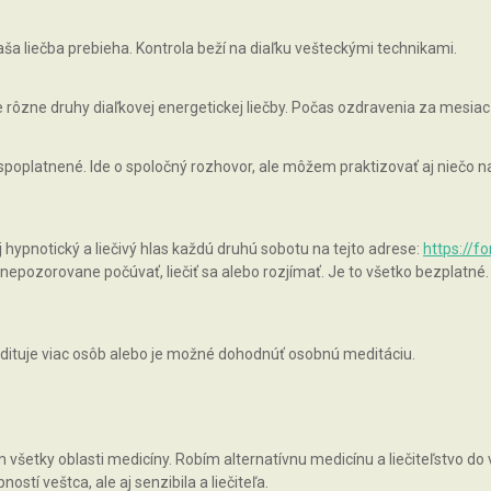
ša liečba prebieha. Kontrola beží na diaľku vešteckými technikami.
rôzne druhy diaľkovej energetickej liečby. Počas ozdravenia za mesiac
 spoplatnené. Ide o spoločný rozhovor, ale môžem praktizovať aj niečo
pnotický a liečivý hlas každú druhú sobotu na tejto adrese:
https://f
epozorovane počúvať, liečiť sa alebo rozjímať. Je to všetko bezplatné.
ituje viac osôb alebo je možné dohodnúť osobnú meditáciu.
všetky oblasti medicíny. Robím alternatívnu medicínu a liečiteľstvo do v
tí veštca, ale aj senzibila a liečiteľa.