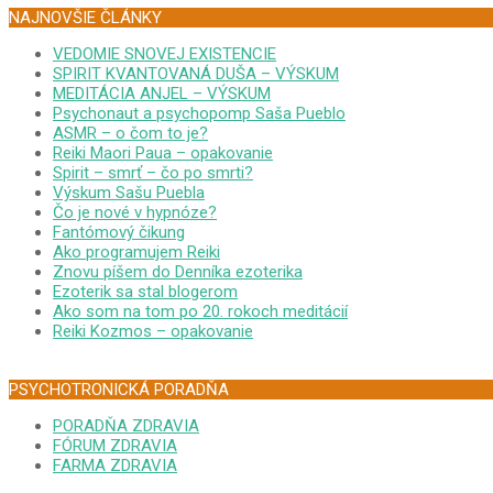
NAJNOVŠIE ČLÁNKY
VEDOMIE SNOVEJ EXISTENCIE
SPIRIT KVANTOVANÁ DUŠA – VÝSKUM
MEDITÁCIA ANJEL – VÝSKUM
Psychonaut a psychopomp Saša Pueblo
ASMR – o čom to je?
Reiki Maori Paua – opakovanie
Spirit – smrť – čo po smrti?
Výskum Sašu Puebla
Čo je nové v hypnóze?
Fantómový čikung
Ako programujem Reiki
Znovu píšem do Denníka ezoterika
Ezoterik sa stal blogerom
Ako som na tom po 20. rokoch meditácií
Reiki Kozmos – opakovanie
PSYCHOTRONICKÁ PORADŇA
PORADŇA ZDRAVIA
FÓRUM ZDRAVIA
FARMA ZDRAVIA