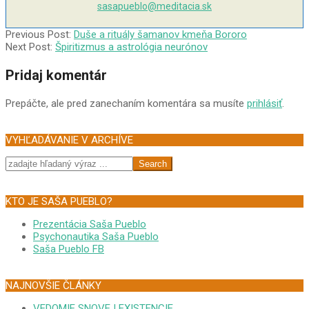
sasapueblo@meditacia.sk
2004-
Previous Post:
Duše a rituály šamanov kmeňa Bororo
02-
Next Post:
Špiritizmus a astrológia neurónov
21
Pridaj komentár
Prepáčte, ale pred zanechaním komentára sa musíte
prihlásiť
.
VYHĽADÁVANIE V ARCHÍVE
Search
KTO JE SAŠA PUEBLO?
Prezentácia Saša Pueblo
Psychonautika Saša Pueblo
Saša Pueblo FB
NAJNOVŠIE ČLÁNKY
VEDOMIE SNOVEJ EXISTENCIE