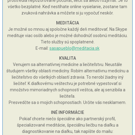
prostredia nepozorovane počúvať, liečiť sa alebo rozjímať. Je to
všetko bezplatné. Keď nestíhate online vysielanie, zostane tam
zvuková nahrávka a môžete si ju vypočuť neskôr.
MEDITÁCIA
Je možné so mnou aj spoločne každý deň meditovať. Na Skype
medituje viac osôb alebo je možné dohodnúť osobnú meditáciu.
Tieto služby sú spoplatnené.
E-mail:
sasapueblo@meditacia.sk
KVALITA
Venujem sa alternatívnej medicíne a liečiteľstvu. Neustále
študujem všetky oblasti medicíny. Robím alternatívnu medicínu a
liečiteľstvo do všetkých oblastí zdravia. To nerobí žiadny iný
liečiteľ. K diaľkovému veštectvu je potrebné vypestovať si
množstvo mimoriadnych schopností veštca, ale aj senzibila a
liečiteľa.
Presvedčte sa o mojich schopnostiach. Určite vás nesklamem.
INÉ INFORMÁCIE
Pokiaľ chcete niečo špeciálne ako partnerský profil,
špecializované meditácie, špeciálnu liečbu na diaľku a
diagnostikovanie na diaľku, tak napíšte do mailu: