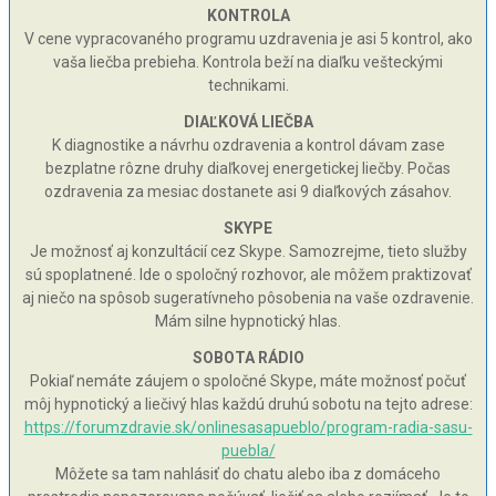
KONTROLA
V cene vypracovaného programu uzdravenia je asi 5 kontrol, ako
vaša liečba prebieha. Kontrola beží na diaľku vešteckými
technikami.
DIAĽKOVÁ LIEČBA
K diagnostike a návrhu ozdravenia a kontrol dávam zase
bezplatne rôzne druhy diaľkovej energetickej liečby. Počas
ozdravenia za mesiac dostanete asi 9 diaľkových zásahov.
SKYPE
Je možnosť aj konzultácií cez Skype. Samozrejme, tieto služby
sú spoplatnené. Ide o spoločný rozhovor, ale môžem praktizovať
aj niečo na spôsob sugeratívneho pôsobenia na vaše ozdravenie.
Mám silne hypnotický hlas.
SOBOTA RÁDIO
Pokiaľ nemáte záujem o spoločné Skype, máte možnosť počuť
môj hypnotický a liečivý hlas každú druhú sobotu na tejto adrese:
https://forumzdravie.sk/onlinesasapueblo/program-radia-sasu-
puebla/
Môžete sa tam nahlásiť do chatu alebo iba z domáceho