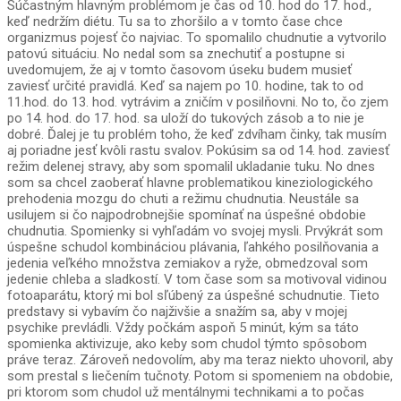
Súčastným hlavným problémom je čas od 10. hod do 17. hod.,
keď nedržím diétu. Tu sa to zhoršilo a v tomto čase chce
organizmus pojesť čo najviac. To spomalilo chudnutie a vytvorilo
patovú situáciu. No nedal som sa znechutiť a postupne si
uvedomujem, že aj v tomto časovom úseku budem musieť
zaviesť určité pravidlá. Keď sa najem po 10. hodine, tak to od
11.hod. do 13. hod. vytrávim a zničím v posilňovni. No to, čo zjem
po 14. hod. do 17. hod. sa uloží do tukových zásob a to nie je
dobré. Ďalej je tu problém toho, že keď zdvíham činky, tak musím
aj poriadne jesť kvôli rastu svalov. Pokúsim sa od 14. hod. zaviesť
režim delenej stravy, aby som spomalil ukladanie tuku. No dnes
som sa chcel zaoberať hlavne problematikou kineziologického
prehodenia mozgu do chuti a režimu chudnutia. Neustále sa
usilujem si čo najpodrobnejšie spomínať na úspešné obdobie
chudnutia. Spomienky si vyhľadám vo svojej mysli. Prvýkrát som
úspešne schudol kombináciou plávania, ľahkého posilňovania a
jedenia veľkého množstva zemiakov a ryže, obmedzoval som
jedenie chleba a sladkostí. V tom čase som sa motivoval vidinou
fotoaparátu, ktorý mi bol sľúbený za úspešné schudnutie. Tieto
predstavy si vybavím čo najživšie a snažím sa, aby v mojej
psychike prevládli. Vždy počkám aspoň 5 minút, kým sa táto
spomienka aktivizuje, ako keby som chudol týmto spôsobom
práve teraz. Zároveň nedovolím, aby ma teraz niekto uhovoril, aby
som prestal s liečením tučnoty. Potom si spomeniem na obdobie,
pri ktorom som chudol už mentálnymi technikami a to počas