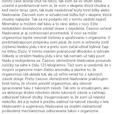
tomto čase dostal chuť na niečo, tak som sa vo vnútri seba
uzavrel a predstavoval som si, že som v skupine, ktorá chudne a
keď niečo teraz zjem, tak bude nasledovať krutý trest bitky alebo
hladovania. Zároveň som si vizualizoval túžbu byť v skupine, ktorá
chudne najlepšie. Tak sa mi podarilo nič v tomto období nejesť.
Minimálne si môžem dať kávu a to ráno alebo v noci. Ešte
nedokážem dostatočne odolať únave z nejedenia. Časovo určené
hladovanie je aj ozdravovací prostriedok. V noci sa môže
organizmus lepšie venovať čisteniu a upratovaniu v organizme. V
predchádzajúcom príspevku som písal, že som si veštecky zistil
zvýšenú hladinu jódu v krvi a preto som začal užívať bylinné čaje
na štítnu žľazu. V tomto mienim pokračovať dlhodobo a vytrvale.
Odkedy si strážim hladinu jódu v krvi, tak nemám už taký pocit
hladu a nedojedenia sa. Časovo obmedzené hladovanie posunulo
ručičky na váhe k číslu 125 kilogramov. Tiež som si uvedomil, že v
mojom organizme mám ďalšiu anomáliu a vlastne to, že
organizmus rád ukladá tuk, ale už veľmi nerád ho z tukových
zásob doluje. Preto časovo obmedzené hladovanie praktizujem
kvôli tomu, že chcem prinútiť organizmus, aby obnovil
spracovanie tuku z tukových zásob. Tak isto si vizualizujem, ako
sa aktivizujú drobní robotníci okolo tukových zásob a začínajú
odbúravať tukové zložky. Vsugerovávam si, že som už nejedol
niekoľko dní a je nutné k prežitiu siahnuť na tukové zásoby v tele.
Hladovaním a sugeráciou hladovania sa snažím naštartovať
poškodený mechanizmus odbúravania tukov v organizme.