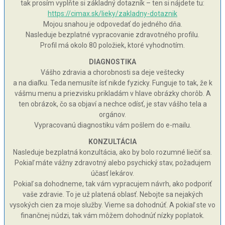
tak prosím vyplňte si základný dotazník – ten si nájdete tu:
https://cimax.sk/lieky/zakladny-dotaznik
Mojou snahou je odpovedať do jedného dňa.
Nasleduje bezplatné vypracovanie zdravotného profilu.
Profil má okolo 80 položiek, ktoré vyhodnotím.
DIAGNOSTIKA
Vášho zdravia a chorobnosti sa deje veštecky
a na diaľku. Teda nemusíte ísť nikde fyzicky. Funguje to tak, že k
vášmu menu a priezvisku prikladám v hlave obrázky chorôb. A
ten obrázok, čo sa objaví a nechce odísť, je stav vášho tela a
orgánov.
Vypracovanú diagnostiku vám pošlem do e-mailu.
KONZULTÁCIA
Nasleduje bezplatná konzultácia, ako by bolo rozumné liečiť sa.
Pokiaľ máte vážny zdravotný alebo psychický stav, požadujem
účasť lekárov.
Pokiaľ sa dohodneme, tak vám vypracujem návrh, ako podporiť
vaše zdravie. To je už platená oblasť. Nebojte sa nejakých
vysokých cien za moje služby. Vieme sa dohodnúť. A pokiaľ ste vo
finančnej núdzi, tak vám môžem dohodnúť nízky poplatok.