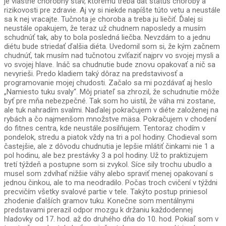
je vlastne chorobný stav, ktorému treba dať status choroby a
rizikovosti pre zdravie. Aj vy si niekde napíšte túto vetu a neustále
sa k nej vracajte. Tučnota je choroba a treba ju liečiť. Ďalej si
neustále opakujem, že teraz už chudnem naposledy a musím
schudnúť tak, aby to bola posledná liečba. Nevzdám to a jednu
diétu bude striedať ďalšia diéta. Uvedomil som si, že kým začnem
chudnúť, tak musím nad tučnotou zvíťaziť najprv vo svojej mysli a
vo svojej hlave. Ináč sa chudnutie bude znovu opakovať a nič sa
nevyrieši. Predo kladiem taký dôraz na predstavivosť a
programovanie mojej chudosti. Začalo sa mi pozdávať aj heslo
„Namiesto tuku svaly“. Môj priateľ sa zhrozil, že schudnutie môže
byť pre mňa nebezpečné. Tak som ho uistil, že váha mi zostane,
ale tuk nahradím svalmi. Naďalej pokračujem v diéte založenej na
rybách a čo najmenšom množstve mäsa. Pokračujem v chodení
do fitnes centra, kde neustále posilňujem. Tentoraz chodím v
pondelok, stredu a piatok vždy na tri a pol hodiny. Chodieval som
častejšie, ale z dôvodu chudnutia je lepšie mlátiť činkami nie 1 a
pol hodinu, ale bez prestávky 3 a pol hodiny. Už to praktizujem
tretí týždeň a postupne som si zvykol. Síce sily trochu ubudlo a
musel som zdvíhať nižšie váhy alebo spraviť menej opakovaní s
jednou činkou, ale to ma neodradilo. Počas troch cvičení v týždni
precvičím všetky svalové partie v tele. Takýto postup priniesol
zhodenie ďalších gramov tuku. Konečne som mentálnymi
predstavami prerazil odpor mozgu k držaniu každodennej
hladovky od 17. hod. až do druhého dňa do 10. hod. Pokiaľ som v