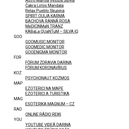
Astro Mantia Veštba Sibyla
Čakra Lotos Mandala
Relax Pueblo Skupina
SPIRIT OUIJA KARMA
BACHOVA RANNÁ ROSA
MeDICINMaN TRANZ
KABaLa QUaNTuM – SILVA IQ
GOO
GOOMUSIC MONITOR
GOOMEDIC MONITOR
GOOENIGMA MONITOR
FOR
FÓRUM ZDRAVIA DARINA
FÓRUM KORONAVÍRUS
KOZ
PSYCHONAUT KOZMOS
MAP
EZOTERICI NA MAPE
EZOTERICI A TURISTIKA
MAG
ESOTERIKA MAGNUM – CZ
RAD
ONLINE RÁDIO REIKI
YOU
YOUTUBE VIDEÁ DARINA