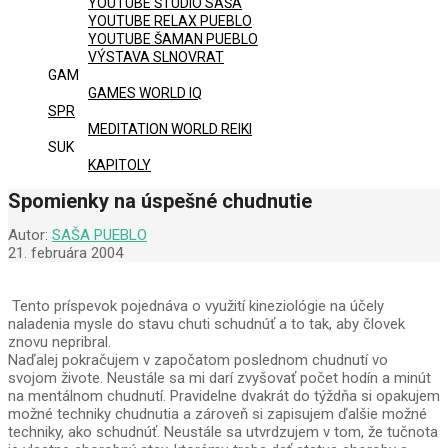
YOUTUBE ŠTÚDIO SAŠA
YOUTUBE RELAX PUEBLO
YOUTUBE ŠAMAN PUEBLO
VÝSTAVA SLNOVRAT
GAM
GAMES WORLD IQ
SPR
MEDITATION WORLD REIKI
SUK
KAPITOLY
Spomienky na úspešné chudnutie
Autor:
SAŠA PUEBLO
21. februára 2004
Tento príspevok pojednáva o využití kineziológie na účely
naladenia mysle do stavu chuti schudnúť a to tak, aby človek
znovu nepribral.
Naďalej pokračujem v započatom poslednom chudnutí vo
svojom živote. Neustále sa mi darí zvyšovať počet hodín a minút
na mentálnom chudnutí. Pravidelne dvakrát do týždňa si opakujem
možné techniky chudnutia a zároveň si zapisujem ďalšie možné
techniky, ako schudnúť. Neustále sa utvrdzujem v tom, že tučnota