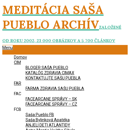
Skip
MEDITÁCIA SAŠA
to
content
PUEBLO ARCHÍV
ZALOŽENÉ
OD ROKU 2002, 23 000 OBRÁZKOV A 5 700 ČLÁNKOV
Primary
Menu
Navigation
Domov
Menu
CIM
BLOGER SAŠA PUEBLO
KATALÓG ZDRAVIA CIMAX
KONTAKTUJTE SAŠU PUEBLA
FAR
FARMA ZDRAVIA SAŠU PUEBLA
FAC
FACEARCANE SPRÁVY – SK
FACEARCANE SPRÁVY – CZ
FCB
Saša Pueblo FB
Saša Bylinková Apatéka
ANJELI DETI ATLANTIDY