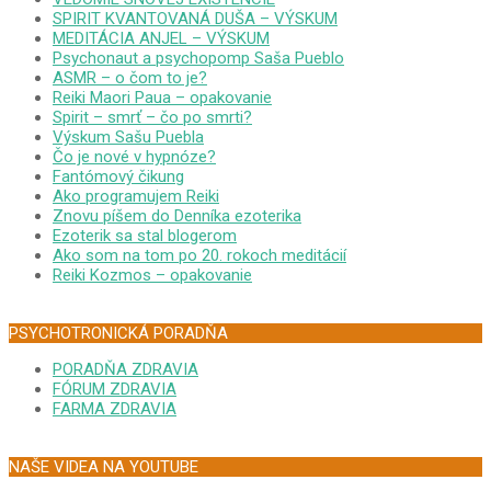
SPIRIT KVANTOVANÁ DUŠA – VÝSKUM
MEDITÁCIA ANJEL – VÝSKUM
Psychonaut a psychopomp Saša Pueblo
ASMR – o čom to je?
Reiki Maori Paua – opakovanie
Spirit – smrť – čo po smrti?
Výskum Sašu Puebla
Čo je nové v hypnóze?
Fantómový čikung
Ako programujem Reiki
Znovu píšem do Denníka ezoterika
Ezoterik sa stal blogerom
Ako som na tom po 20. rokoch meditácií
Reiki Kozmos – opakovanie
PSYCHOTRONICKÁ PORADŇA
PORADŇA ZDRAVIA
FÓRUM ZDRAVIA
FARMA ZDRAVIA
NAŠE VIDEA NA YOUTUBE