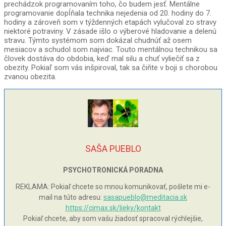
prechádzok programovaním toho, čo budem jesť. Mentálne
programovanie dopĺňala technika nejedenia od 20. hodiny do 7.
hodiny a zároveň som v týždenných etapách vylučoval zo stravy
niektoré potraviny. V zásade išlo o výberové hladovanie a delenú
stravu. Týmto systémom som dokázal chudnúť až osem
mesiacov a schudol som najviac. Touto mentálnou technikou sa
človek dostáva do obdobia, keď mal silu a chuť vyliečiť sa z
obezity. Pokiaľ som vás inšpiroval, tak sa čiňte v boji s chorobou
zvanou obezita.
SAŠA PUEBLO
PSYCHOTRONICKÁ PORADNA
REKLAMA: Pokiaľ chcete so mnou komunikovať, pošlete mi e-
mail na túto adresu:
sasapueblo@meditacia.sk
https://cimax.sk/lieky/kontakt
Pokiaľ chcete, aby som vašu žiadosť spracoval rýchlejšie,