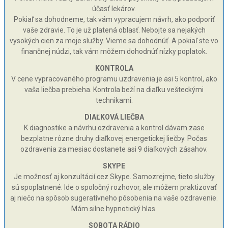
účasť lekárov.
Pokiaľ sa dohodneme, tak vám vypracujem návrh, ako podporiť
vaše zdravie. To je už platená oblasť. Nebojte sa nejakých
vysokých cien za moje služby. Vieme sa dohodnúť. A pokiaľ ste vo
finančnej núdzi, tak vám môžem dohodnúť nízky poplatok.
KONTROLA
V cene vypracovaného programu uzdravenia je asi 5 kontrol, ako
vaša liečba prebieha. Kontrola beží na diaľku vešteckými
technikami.
DIAĽKOVÁ LIEČBA
K diagnostike a návrhu ozdravenia a kontrol dávam zase
bezplatne rôzne druhy diaľkovej energetickej liečby. Počas
ozdravenia za mesiac dostanete asi 9 diaľkových zásahov.
SKYPE
Je možnosť aj konzultácií cez Skype. Samozrejme, tieto služby
sú spoplatnené. Ide o spoločný rozhovor, ale môžem praktizovať
aj niečo na spôsob sugeratívneho pôsobenia na vaše ozdravenie.
Mám silne hypnotický hlas.
SOBOTA RÁDIO