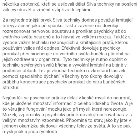
několika esoteriků, kteří se usilovali dělat Silva techniky na posílení
vůle vyzdravět a změnit svůj život k lepšímu.
Za nejhodnotnější prvek Silva techniky dodnes považuji kmitající
oči vyvrácené jako při spánku. Takto zavřené oči dovolují
rozrezonovat nervovou soustavu a pronikat psychicky až do
vnitřního světa neuronů a to hlavně ve velkém mozku. Taktéž si
vysoce vážím techniku rezonujících a kmitajících prstů, kterou
používám velice rád dodnes. Efektivně dovoluje psychicky
pronikat přes bioenergie do vnitřního světa buněk a působit na
jejich ozdravení v organizmu. Tyto techniky je nutno doplnit o
techniku sevřených svalů břicha a vyvolání kmitání na bláně v
podbřišní oblasti. Též je vhodná technika rozkmitání hlasivek
pomocí speciálního dýchání. Všechny tyto úkony dovolují v
průběhu koncentrace psychicky pronikat do nitra buněčných
struktur.
Nejčastěji se psychické průniky dělají v lidské mysli do neuronů,
kde je uložené množství informací z celého lidského života. A je
to věru jiné fungování mozku jako při mysli, která nerezonuje.
Mozek, vzpomínky a psychický průnik dovolují operovat naraz s
velkým množstvím vzpomínek. Připomíná to stav, jako by jste v
jednom okamžiku sledovali všechny televize světa. A to se pak
myslí jinak a jinou rychlostí.