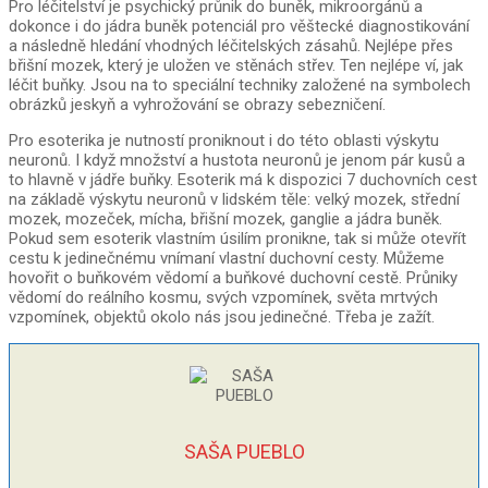
Pro léčitelství je psychický průnik do buněk, mikroorgánů a
dokonce i do jádra buněk potenciál pro věštecké diagnostikování
a následně hledání vhodných léčitelských zásahů. Nejlépe přes
břišní mozek, který je uložen ve stěnách střev. Ten nejlépe ví, jak
léčit buňky. Jsou na to speciální techniky založené na symbolech
obrázků jeskyň a vyhrožování se obrazy sebezničení.
Pro esoterika je nutností proniknout i do této oblasti výskytu
neuronů. I když množství a hustota neuronů je jenom pár kusů a
to hlavně v jádře buňky. Esoterik má k dispozici 7 duchovních cest
na základě výskytu neuronů v lidském těle: velký mozek, střední
mozek, mozeček, mícha, břišní mozek, ganglie a jádra buněk.
Pokud sem esoterik vlastním úsilím pronikne, tak si může otevřít
cestu k jedinečnému vnímaní vlastní duchovní cesty. Můžeme
hovořit o buňkovém vědomí a buňkové duchovní cestě. Průniky
vědomí do reálního kosmu, svých vzpomínek, světa mrtvých
vzpomínek, objektů okolo nás jsou jedinečné. Třeba je zažít.
SAŠA PUEBLO