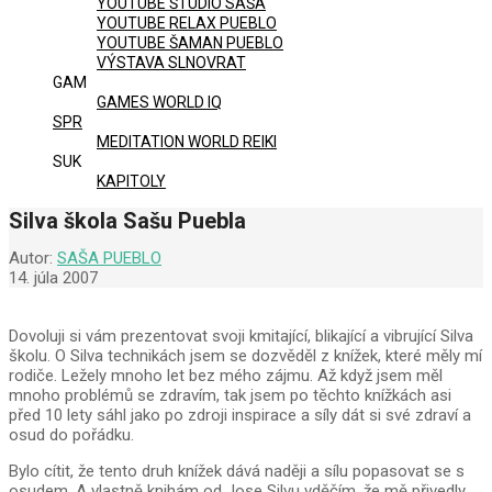
YOUTUBE ŠTÚDIO SAŠA
YOUTUBE RELAX PUEBLO
YOUTUBE ŠAMAN PUEBLO
VÝSTAVA SLNOVRAT
GAM
GAMES WORLD IQ
SPR
MEDITATION WORLD REIKI
SUK
KAPITOLY
Silva škola Sašu Puebla
Autor:
SAŠA PUEBLO
14. júla 2007
Dovoluji si vám prezentovat svoji kmitající, blikající a vibrující Silva
školu. O Silva technikách jsem se dozvěděl z knížek, které měly mí
rodiče. Ležely mnoho let bez mého zájmu. Až když jsem měl
mnoho problémů se zdravím, tak jsem po těchto knížkách asi
před 10 lety sáhl jako po zdroji inspirace a síly dát si své zdraví a
osud do pořádku.
Bylo cítit, že tento druh knížek dává naději a sílu popasovat se s
osudem. A vlastně knihám od Jose Silvu vděčím, že mě přivedly