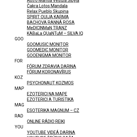
Astro Mantia Veštba Sibyla
Čakra Lotos Mandala
Relax Pueblo Skupina
SPIRIT OUIJA KARMA
BACHOVA RANNÁ ROSA
MeDICINMaN TRANZ
KABaLa QUaNTuM – SILVA IQ
GOO
GOOMUSIC MONITOR
GOOMEDIC MONITOR
GOOENIGMA MONITOR
FOR
FÓRUM ZDRAVIA DARINA
FÓRUM KORONAVÍRUS
KOZ
PSYCHONAUT KOZMOS
MAP
EZOTERICI NA MAPE
EZOTERICI A TURISTIKA
MAG
ESOTERIKA MAGNUM – CZ
RAD
ONLINE RÁDIO REIKI
YOU
YOUTUBE VIDEÁ DARINA