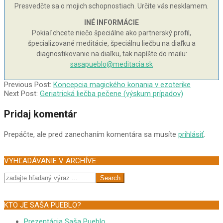
Presvedčte sa o mojich schopnostiach. Určite vás nesklamem.
INÉ INFORMÁCIE
Pokiaľ chcete niečo špeciálne ako partnerský profil,
špecializované meditácie, špeciálnu liečbu na diaľku a
diagnostikovanie na diaľku, tak napíšte do mailu:
sasapueblo@meditacia.sk
2007-
Previous Post:
Koncepcia magického konania v ezoterike
07-
Next Post:
Geriatrická liečba pečene (výskum prípadov)
14
Pridaj komentár
Prepáčte, ale pred zanechaním komentára sa musíte
prihlásiť
.
VYHĽADÁVANIE V ARCHÍVE
Search
KTO JE SAŠA PUEBLO?
Prezentácia Saša Pueblo