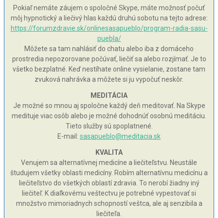
Pokiaľ nemáte záujem o spoločné Skype, máte možnosť počuť
môj hypnotický a liečivý hlas každú druhú sobotu na tejto adrese:
https://forumzdravie.sk/onlinesasapueblo/program-radia-sasu-
puebla/
Môžete sa tam nahlásiť do chatu alebo iba z domáceho
prostredia nepozorovane počúvať, liečiť sa alebo rozjímať. Je to
všetko bezplatné. Keď nestíhate online vysielanie, zostane tam
zvuková nahrávka a môžete si ju vypočuť neskôr.
MEDITÁCIA
Je možné so mnou aj spoločne každý deň meditovať. Na Skype
medituje viac osôb alebo je možné dohodnúť osobnú meditáciu.
Tieto služby sú spoplatnené.
E-mail:
sasapueblo@meditacia.sk
KVALITA
Venujem sa alternatívnej medicíne a liečiteľstvu. Neustále
študujem všetky oblasti medicíny. Robím alternatívnu medicínu a
liečiteľstvo do všetkých oblastí zdravia. To nerobí žiadny iný
liečiteľ. K diaľkovému veštectvu je potrebné vypestovať si
množstvo mimoriadnych schopností veštca, ale aj senzibila a
liečiteľa.