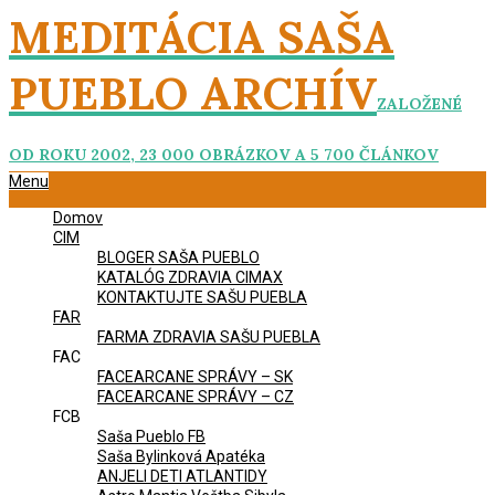
Skip
MEDITÁCIA SAŠA
to
content
PUEBLO ARCHÍV
ZALOŽENÉ
OD ROKU 2002, 23 000 OBRÁZKOV A 5 700 ČLÁNKOV
Primary
Menu
Navigation
Domov
Menu
CIM
BLOGER SAŠA PUEBLO
KATALÓG ZDRAVIA CIMAX
KONTAKTUJTE SAŠU PUEBLA
FAR
FARMA ZDRAVIA SAŠU PUEBLA
FAC
FACEARCANE SPRÁVY – SK
FACEARCANE SPRÁVY – CZ
FCB
Saša Pueblo FB
Saša Bylinková Apatéka
ANJELI DETI ATLANTIDY