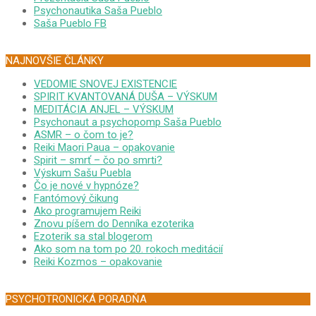
Psychonautika Saša Pueblo
Saša Pueblo FB
NAJNOVŠIE ČLÁNKY
VEDOMIE SNOVEJ EXISTENCIE
SPIRIT KVANTOVANÁ DUŠA – VÝSKUM
MEDITÁCIA ANJEL – VÝSKUM
Psychonaut a psychopomp Saša Pueblo
ASMR – o čom to je?
Reiki Maori Paua – opakovanie
Spirit – smrť – čo po smrti?
Výskum Sašu Puebla
Čo je nové v hypnóze?
Fantómový čikung
Ako programujem Reiki
Znovu píšem do Denníka ezoterika
Ezoterik sa stal blogerom
Ako som na tom po 20. rokoch meditácií
Reiki Kozmos – opakovanie
PSYCHOTRONICKÁ PORADŇA