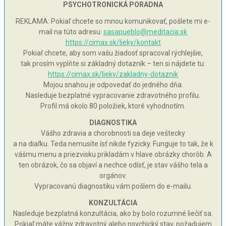
PSYCHOTRONICKÁ PORADNA
REKLAMA: Pokiaľ chcete so mnou komunikovať, pošlete mi e-
mail na túto adresu:
sasapueblo@meditacia.sk
https://cimax.sk/lieky/kontakt
Pokiaľ chcete, aby som vašu žiadosť spracoval rýchlejšie,
tak prosím vyplňte si základný dotazník – ten si nájdete tu:
https://cimax.sk/lieky/zakladny-dotaznik
Mojou snahou je odpovedať do jedného dňa.
Nasleduje bezplatné vypracovanie zdravotného profilu.
Profil má okolo 80 položiek, ktoré vyhodnotím.
DIAGNOSTIKA
Vášho zdravia a chorobnosti sa deje veštecky
a na diaľku. Teda nemusíte ísť nikde fyzicky. Funguje to tak, že k
vášmu menu a priezvisku prikladám v hlave obrázky chorôb. A
ten obrázok, čo sa objaví a nechce odísť, je stav vášho tela a
orgánov.
Vypracovanú diagnostiku vám pošlem do e-mailu.
KONZULTÁCIA
Nasleduje bezplatná konzultácia, ako by bolo rozumné liečiť sa.
Pokiaľ máte vážny zdravotný alebo psychický stav, požadujem