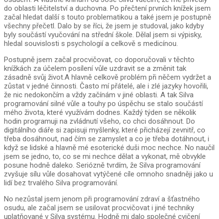
do oblasti léčitelství a duchovna. Po přečtení prvních knížek jsem
začal hledat další s touto problematikou a také jsem je postupně
všechny přečetl. Dalo by se říci, že jsem je studoval, jako kdyby
byly součástí vyučování na střední škole. Dělal jsem si výpisky,
hledal souvislosti s psychologií a celkově s medicínou.
Postupně jsem začal procvičovat, co doporučovali v těchto
knížkách za účelem posílení vůle uzdravit se a změnit tak
zásadně svůj život.A hlavně celkově problém při něčem vydržet a
zůstat v jedné činnosti. Často mí přátelé, ale i zlé jazyky hovořili,
že nic nedokončím a vždy začínám v jiné oblasti. A tak Silva
programování silné vůle a touhy po úspěchu se stalo součástí
mého života, které využívám dodnes. Každý týden se několik
hodin programuji na zvládnutí všeho, co chci dosáhnout. Do
digitálního diáře si zapisuji myšlenky, které přicházejí zevnitř, co
třeba dosáhnout, nad čím se zamyslet a co je třeba dotáhnout, i
když se lidské a hlavně mé esoterické duši moc nechce. No naučil
jsem se jedno, to, co se mi nechce dělat a vykonat, mě obvykle
posune hodně daleko. Seriózně tvrdím, že Silva programování
zvyšuje sílu vůle dosahovat vytýčené cíle omnoho snadněji jako u
lidí bez trvalého Silva programování.
No nezůstal jsem jenom při programování zdraví a šťastného
osudu, ale začal jsem se usilovat procvičovat i jiné techniky
uplatňované v Silva systému. Hodně mi dalo společné cvičení