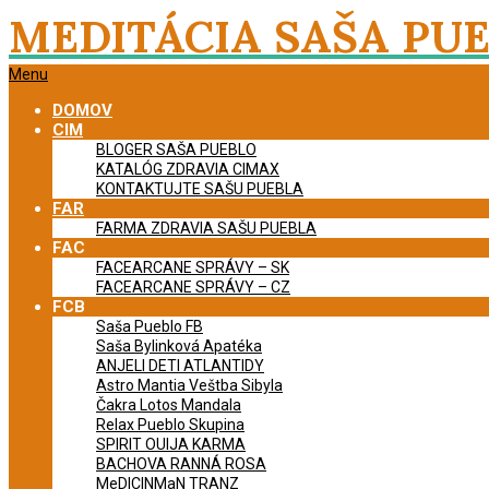
Skip
MEDITÁCIA SAŠA PU
to
content
Primary
Menu
Navigation
DOMOV
Menu
CIM
BLOGER SAŠA PUEBLO
KATALÓG ZDRAVIA CIMAX
KONTAKTUJTE SAŠU PUEBLA
FAR
FARMA ZDRAVIA SAŠU PUEBLA
FAC
FACEARCANE SPRÁVY – SK
FACEARCANE SPRÁVY – CZ
FCB
Saša Pueblo FB
Saša Bylinková Apatéka
ANJELI DETI ATLANTIDY
Astro Mantia Veštba Sibyla
Čakra Lotos Mandala
Relax Pueblo Skupina
SPIRIT OUIJA KARMA
BACHOVA RANNÁ ROSA
MeDICINMaN TRANZ