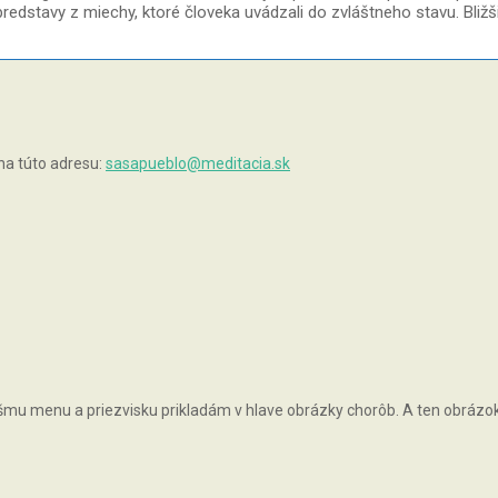
redstavy z miechy, ktoré človeka uvádzali do zvláštneho stavu. Bližši
na túto adresu:
sasapueblo@meditacia.sk
vášmu menu a priezvisku prikladám v hlave obrázky chorôb. A ten obrázok, 