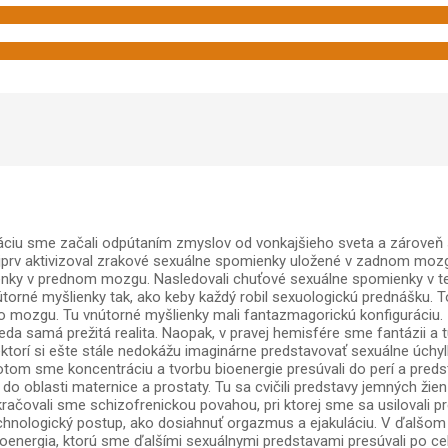
táciu sme začali odpútaním zmyslov od vonkajšieho sveta a zároveň
najprv aktivizoval zrakové sexuálne spomienky uložené v zadnom moz
enky v prednom mozgu. Nasledovali chuťové sexuálne spomienky v
rné myšlienky tak, ako keby každý robil sexuologickú prednášku. To
o mozgu. Tu vnútorné myšlienky mali fantazmagorickú konfiguráciu. Ďa
Teda samá prežitá realita. Naopak, v pravej hemisfére sme fantázii a
ktorí si ešte stále nedokážu imaginárne predstavovať sexuálne úchyl
om sme koncentráciu a tvorbu bioenergie presúvali do perí a predstav
o oblasti maternice a prostaty. Tu sa cvičili predstavy jemných ž
kračovali sme schizofrenickou povahou, pri ktorej sme sa usilovali pre
echnologický postup, ako dosiahnuť orgazmus a ejakuláciu. V ďalšom c
oenergia, ktorú sme ďalšími sexuálnymi predstavami presúvali po celo