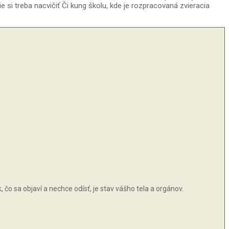
e si treba nacvičiť Či kung školu, kde je rozpracovaná zvieracia
čo sa objaví a nechce odísť, je stav vášho tela a orgánov.