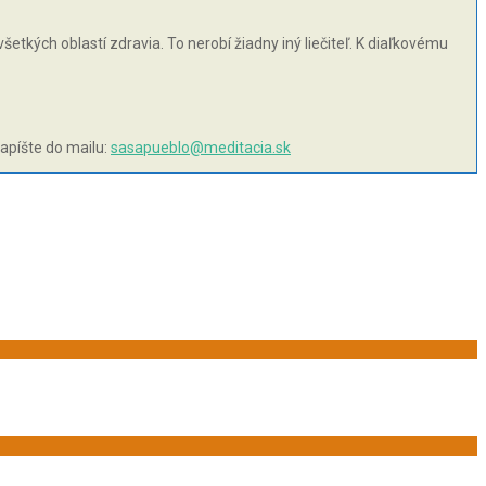
šetkých oblastí zdravia. To nerobí žiadny iný liečiteľ. K diaľkovému
napíšte do mailu:
sasapueblo@meditacia.sk