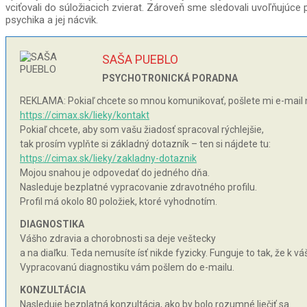
vciťovali do súložiacich zvierat. Zároveň sme sledovali uvoľňujúce p
psychika a jej nácvik.
SAŠA PUEBLO
PSYCHOTRONICKÁ PORADNA
REKLAMA: Pokiaľ chcete so mnou komunikovať, pošlete mi e-mail 
https://cimax.sk/lieky/kontakt
Pokiaľ chcete, aby som vašu žiadosť spracoval rýchlejšie,
tak prosím vyplňte si základný dotazník – ten si nájdete tu:
https://cimax.sk/lieky/zakladny-dotaznik
Mojou snahou je odpovedať do jedného dňa.
Nasleduje bezplatné vypracovanie zdravotného profilu.
Profil má okolo 80 položiek, ktoré vyhodnotím.
DIAGNOSTIKA
Vášho zdravia a chorobnosti sa deje veštecky
a na diaľku. Teda nemusíte ísť nikde fyzicky. Funguje to tak, že k 
Vypracovanú diagnostiku vám pošlem do e-mailu.
KONZULTÁCIA
Nasleduje bezplatná konzultácia, ako by bolo rozumné liečiť sa.