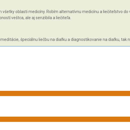
všetky oblasti medicíny. Robím alternatívnu medicínu a liečiteľstvo do v
tí veštca, ale aj senzibila a liečiteľa.
 meditácie, špeciálnu liečbu na diaľku a diagnostikovanie na diaľku, tak 