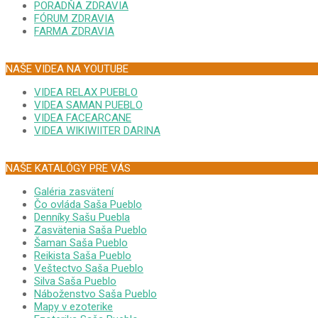
PORADŇA ZDRAVIA
FÓRUM ZDRAVIA
FARMA ZDRAVIA
NAŠE VIDEA NA YOUTUBE
VIDEA RELAX PUEBLO
VIDEA SAMAN PUEBLO
VIDEA FACEARCANE
VIDEA WIKIWIITER DARINA
NAŠE KATALÓGY PRE VÁS
Galéria zasvätení
Čo ovláda Saša Pueblo
Denníky Sašu Puebla
Zasvätenia Saša Pueblo
Šaman Saša Pueblo
Reikista Saša Pueblo
Veštectvo Saša Pueblo
Silva Saša Pueblo
Náboženstvo Saša Pueblo
Mapy v ezoterike