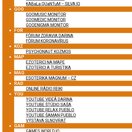
KABaLa QUaNTuM – SILVA IQ
GOO
GOOMUSIC MONITOR
GOOMEDIC MONITOR
GOOENIGMA MONITOR
FOR
FÓRUM ZDRAVIA DARINA
FÓRUM KORONAVÍRUS
KOZ
PSYCHONAUT KOZMOS
MAP
EZOTERICI NA MAPE
EZOTERICI A TURISTIKA
MAG
ESOTERIKA MAGNUM – CZ
RAD
ONLINE RÁDIO REIKI
YOU
YOUTUBE VIDEÁ DARINA
YOUTUBE ŠTÚDIO SAŠA
YOUTUBE RELAX PUEBLO
YOUTUBE ŠAMAN PUEBLO
VÝSTAVA SLNOVRAT
GAM
GAMES WORLD IQ