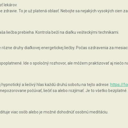
ť lekárov.
zdravie. To je už platená oblasť. Nebojte sa nejakých vysokých cien za 
ša liečba prebieha. Kontrola beží na diaľku vešteckými technikami.
rôzne druhy diaľkovej energetickej liečby. Počas ozdravenia za mesiac
 spoplatnené. Ide o spoločný rozhovor, ale môžem praktizovať aj niečo
pnotický a liečivý hlas každú druhú sobotu na tejto adrese:
https://f
epozorovane počúvať, liečiť sa alebo rozjímať. Je to všetko bezplatné.
ituje viac osôb alebo je možné dohodnúť osobnú meditáciu.