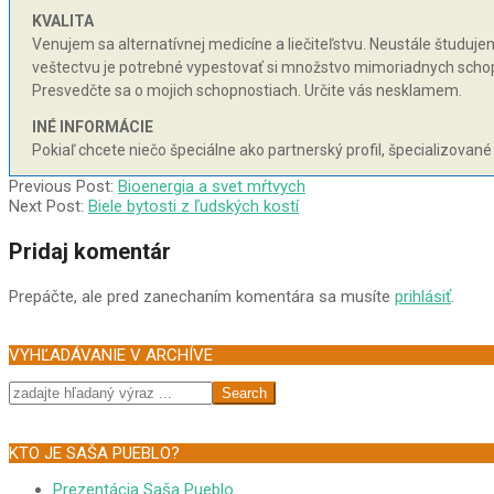
KVALITA
Venujem sa alternatívnej medicíne a liečiteľstvu. Neustále študujem 
veštectvu je potrebné vypestovať si množstvo mimoriadnych schopnos
Presvedčte sa o mojich schopnostiach. Určite vás nesklamem.
INÉ INFORMÁCIE
Pokiaľ chcete niečo špeciálne ako partnerský profil, špecializované
2002-
Previous Post:
Bioenergia a svet mŕtvych
09-
Next Post:
Biele bytosti z ľudských kostí
13
Pridaj komentár
Prepáčte, ale pred zanechaním komentára sa musíte
prihlásiť
.
VYHĽADÁVANIE V ARCHÍVE
Search
KTO JE SAŠA PUEBLO?
Prezentácia Saša Pueblo