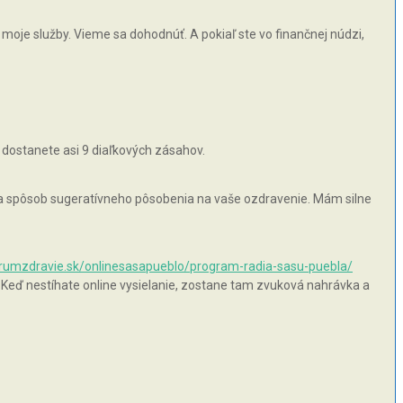
moje služby. Vieme sa dohodnúť. A pokiaľ ste vo finančnej núdzi,
 dostanete asi 9 diaľkových zásahov.
 na spôsob sugeratívneho pôsobenia na vaše ozdravenie. Mám silne
orumzdravie.sk/onlinesasapueblo/program-radia-sasu-puebla/
 Keď nestíhate online vysielanie, zostane tam zvuková nahrávka a