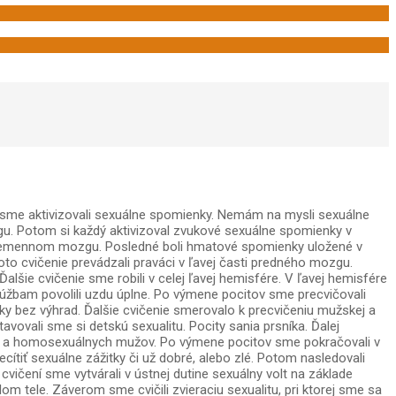
 sme aktivizovali sexuálne spomienky. Nemám na mysli sexuálne
gu. Potom si každý aktivizoval zvukové sexuálne spomienky v
 temennom mozgu. Posledné boli hmatové spomienky uložené v
to cvičenie prevádzali praváci v ľavej časti predného mozgu.
lšie cvičenie sme robili v celej ľavej hemisfére. V ľavej hemisfére
 túžbam povolili uzdu úplne. Po výmene pocitov sme precvičovali
ky bez výhrad. Ďalšie cvičenie smerovalo k precvičeniu mužskej a
ovali sme si detskú sexualitu. Pocity sania prsníka. Ďalej
ien a homosexuálnych mužov. Po výmene pocitov sme pokračovali v
cítiť sexuálne zážitky či už dobré, alebo zlé. Potom nasledovali
vičení sme vytvárali v ústnej dutine sexuálny volt na základe
m tele. Záverom sme cvičili zvieraciu sexualitu, pri ktorej sme sa