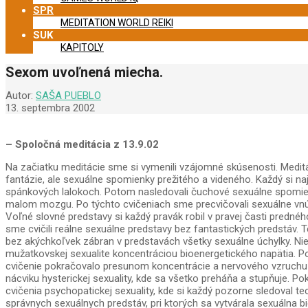
SPR
MEDITATION WORLD REIKI
SUK
KAPITOLY
Sexom uvoľnená miecha.
Autor:
SAŠA PUEBLO
13. septembra 2002
– Spoločná meditácia z 13.9.02
Na začiatku meditácie sme si vymenili vzájomné skúsenosti. Medi
fantázie, ale sexuálne spomienky prežitého a videného. Každý si 
spánkových lalokoch. Potom nasledovali čuchové sexuálne spomi
malom mozgu. Po týchto cvičeniach sme precvičovali sexuálne vnúto
Voľné slovné predstavy si každý pravák robil v pravej časti prednéh
sme cvičili reálne sexuálne predstavy bez fantastických predstáv. 
bez akýchkoľvek zábran v predstavách všetky sexuálne úchylky. Nie
mužatkovskej sexualite koncentráciou bioenergetického napätia. Pot
cvičenie pokračovalo presunom koncentrácie a nervového vzruchu d
nácviku hysterickej sexuality, kde sa všetko preháňa a stupňuje. Po
cvičenia psychopatickej sexuality, kde si každý pozorne sledoval t
správnych sexuálnych predstáv, pri ktorých sa vytvárala sexuálna bi