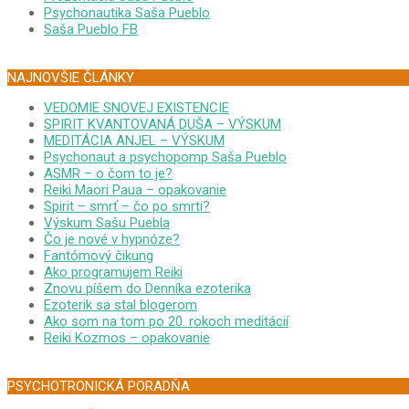
Psychonautika Saša Pueblo
Saša Pueblo FB
NAJNOVŠIE ČLÁNKY
VEDOMIE SNOVEJ EXISTENCIE
SPIRIT KVANTOVANÁ DUŠA – VÝSKUM
MEDITÁCIA ANJEL – VÝSKUM
Psychonaut a psychopomp Saša Pueblo
ASMR – o čom to je?
Reiki Maori Paua – opakovanie
Spirit – smrť – čo po smrti?
Výskum Sašu Puebla
Čo je nové v hypnóze?
Fantómový čikung
Ako programujem Reiki
Znovu píšem do Denníka ezoterika
Ezoterik sa stal blogerom
Ako som na tom po 20. rokoch meditácií
Reiki Kozmos – opakovanie
PSYCHOTRONICKÁ PORADŇA