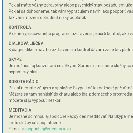
Pokiaľ máte vážny zdravotný alebo psychický stav, požadujem účas
Pokiaľ sa dohodneme, tak vám vypracujem návrh, ako podporiť vaše 
tak vám môžem dohodnúť nízky poplatok.
KONTROLA
V cene vypracovaného programu uzdravenia je asi 5 kontrol, ako va
DIAĽKOVÁ LIEČBA
K diagnostike a návrhu ozdravenia a kontrol dávam zase bezplatne 
SKYPE
Je možnosť aj konzultácií cez Skype. Samozrejme, tieto služby sú
hypnotický hlas.
SOBOTA RÁDIO
Pokiaľ nemáte záujem o spoločné Skype, máte možnosť počuť môj hy
Môžete sa tam nahlásiť do chatu alebo iba z domáceho prostredia n
môžete si ju vypočuť neskôr.
MEDITÁCIA
Je možné so mnou aj spoločne každý deň meditovať. Na Skype med
Tieto služby sú spoplatnené.
E-mail:
sasapueblo@meditacia.sk