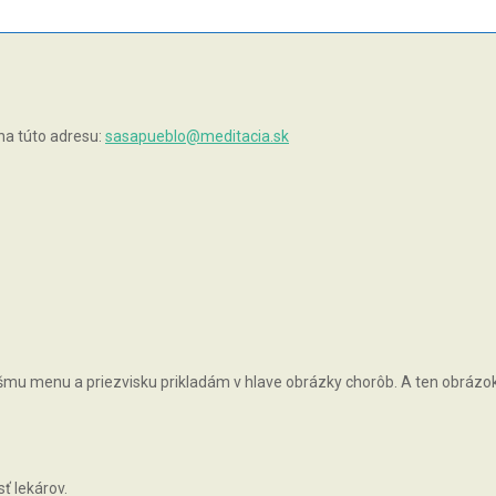
na túto adresu:
sasapueblo@meditacia.sk
vášmu menu a priezvisku prikladám v hlave obrázky chorôb. A ten obrázok, 
ť lekárov.