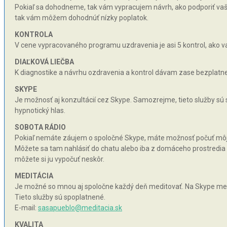
Pokiaľ sa dohodneme, tak vám vypracujem návrh, ako podporiť vaše 
tak vám môžem dohodnúť nízky poplatok.
KONTROLA
V cene vypracovaného programu uzdravenia je asi 5 kontrol, ako va
DIAĽKOVÁ LIEČBA
K diagnostike a návrhu ozdravenia a kontrol dávam zase bezplatne 
SKYPE
Je možnosť aj konzultácií cez Skype. Samozrejme, tieto služby sú
hypnotický hlas.
SOBOTA RÁDIO
Pokiaľ nemáte záujem o spoločné Skype, máte možnosť počuť môj hy
Môžete sa tam nahlásiť do chatu alebo iba z domáceho prostredia n
môžete si ju vypočuť neskôr.
MEDITÁCIA
Je možné so mnou aj spoločne každý deň meditovať. Na Skype med
Tieto služby sú spoplatnené.
E-mail:
sasapueblo@meditacia.sk
KVALITA