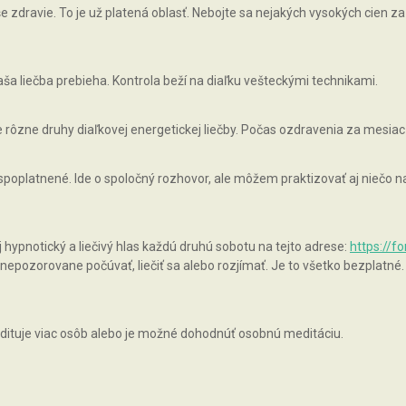
zdravie. To je už platená oblasť. Nebojte sa nejakých vysokých cien za 
ša liečba prebieha. Kontrola beží na diaľku vešteckými technikami.
rôzne druhy diaľkovej energetickej liečby. Počas ozdravenia za mesiac
 spoplatnené. Ide o spoločný rozhovor, ale môžem praktizovať aj niečo
pnotický a liečivý hlas každú druhú sobotu na tejto adrese:
https://f
epozorovane počúvať, liečiť sa alebo rozjímať. Je to všetko bezplatné.
ituje viac osôb alebo je možné dohodnúť osobnú meditáciu.