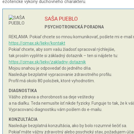
ezoterické výkony duchovného charakteru.
SAŠA PUEBLO
PSYCHOTRONICKÁ PORADNA
REKLAMA: Pokiaľ chcete so mnou komunikovať, pošlete mi e-mail 
https://cimax.sk/lieky/kontakt
Pokiaľ chcete, aby som vašu žiadosť spracoval rýchlejšie,
tak prosím vyplňte si základný dotazník – ten si nájdete tu:
https://cimax.sk/lieky/zakladny-dotaznik
Mojou snahou je odpovedať do jedného dňa.
Nasleduje bezplatné vypracovanie zdravotného profilu.
Profil má okolo 80 položiek, ktoré vyhodnotím.
DIAGNOSTIKA
Vášho zdravia a chorobnosti sa deje veštecky
a na diaľku. Teda nemusíte ísť nikde fyzicky. Funguje to tak, že k 
Vypracovanú diagnostiku vám pošlem do e-mailu.
KONZULTÁCIA
Nasleduje bezplatná konzultácia, ako by bolo rozumné liečiť sa.
Pokiaľ máte vážny zdravotný alebo psychický stav, požadujem účas