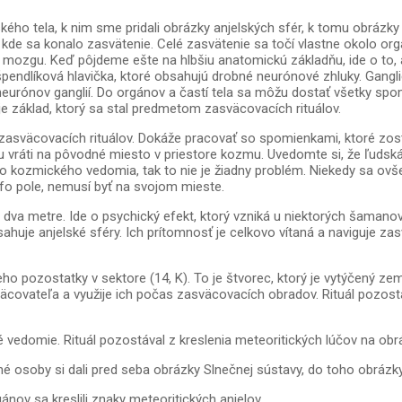
kého tela, k nim sme pridali obrázky anjelských sfér, k tomu obrázky 
, kde sa konalo zasvätenie. Celé zasvätenie sa točí vlastne okolo orgá
astí mozgu. Keď pôjdeme ešte na hlbšiu anatomickú základňu, ide o t
špendlíková hlavička, ktoré obsahujú drobné neurónové zhluky. Ganglie
rónov ganglií. Do orgánov a častí tela sa môžu dostať všetky spo
e základ, ktorý sa stal predmetom zasväcovacích rituálov.
zasväcovacích rituálov. Dokáže pracovať so spomienkami, ktoré zosta
vu vráti na pôvodné miesto v priestore kozmu. Uvedomte si, že ľuds
 kozmického vedomia, tak to nie je žiadny problém. Niekedy sa ovše
nfo pole, nemusí byť na svojom mieste.
 dva metre. Ide o psychický efekt, ktorý vzniká u niektorých šamano
bsahuje anjelské sféry. Ich prítomnosť je celkovo vítaná a naviguje
eho pozostatky v sektore (14, K). To je štvorec, ktorý je vytýčený 
ovateľa a využije ich počas zasväcovacích obradov. Rituál pozostáv
ké vedomie. Rituál pozostával z kreslenia meteoritických lúčov na ob
osoby si dali pred seba obrázky Slnečnej sústavy, do toho obrázky o
nov sa kreslili znaky meteoritických anjelov.