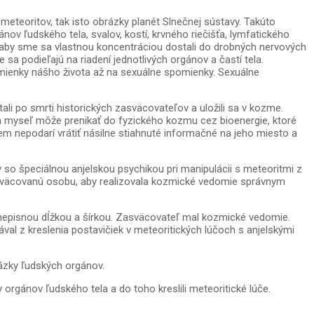
meteoritov, tak isto obrázky planét Slnečnej sústavy. Takúto
nov ľudského tela, svalov, kostí, krvného riečišťa, lymfatického
o, aby sme sa vlastnou koncentráciou dostali do drobných nervových
 sa podieľajú na riadení jednotlivých orgánov a častí tela.
mienky nášho života až na sexuálne spomienky. Sexuálne
li po smrti historických zasväcovateľov a uložili sa v kozme.
ká myseľ môže prenikať do fyzického kozmu cez bioenergie, ktoré
m nepodarí vrátiť násilne stiahnuté informačné na jeho miesto a
v so špeciálnou anjelskou psychikou pri manipulácii s meteoritmi z
 zasväcovanú osobu, aby realizovala kozmické vedomie správnym
zemepisnou dĺžkou a šírkou. Zasväcovateľ mal kozmické vedomie.
al z kreslenia postavičiek v meteoritických lúčoch s anjelskými
rázky ľudských orgánov.
rgánov ľudského tela a do toho kreslili meteoritické lúče.