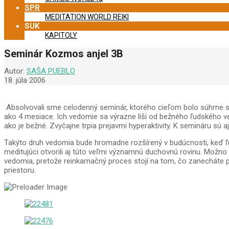
SPR
MEDITATION WORLD REIKI
SUK
KAPITOLY
Seminár Kozmos anjel 3B
Autor:
SAŠA PUEBLO
18. júla 2006
Absolvovali sme celodenný seminár, ktorého cieľom bolo súhrne s
ako 4 mesiace. Ich vedomie sa výrazne líši od bežného ľudského 
ako je bežné. Zvyčajne trpia prejavmi hyperaktivity. K semináru sú aj 
Takýto druh vedomia bude hromadne rozšírený v budúcnosti, keď ľu
meditujúci otvorili aj túto veľmi významnú duchovnú rovinu. Možno h
vedomia, pretože reinkarnačný proces stojí na tom, čo zanecháte 
priestoru.