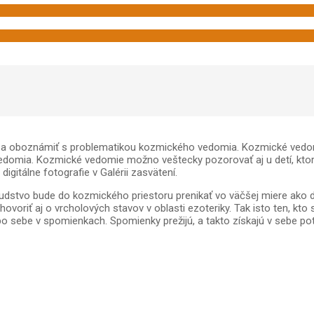
a oboznámiť s problematikou kozmického vedomia. Kozmické vedomie
vedomia. Kozmické vedomie možno veštecky pozorovať aj u detí, kt
digitálne fotografie v Galérii zasvätení.
dstvo bude do kozmického priestoru prenikať vo väčšej miere ako do
ovoriť aj o vrcholových stavov v oblasti ezoteriky. Tak isto ten, kto
po sebe v spomienkach. Spomienky prežijú, a takto získajú v sebe po