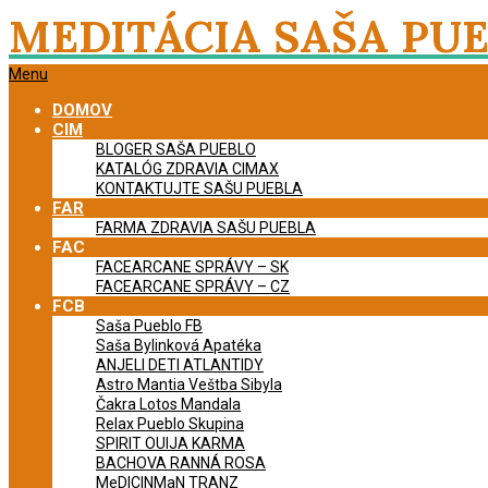
Skip
MEDITÁCIA SAŠA PU
to
content
Primary
Menu
Navigation
DOMOV
Menu
CIM
BLOGER SAŠA PUEBLO
KATALÓG ZDRAVIA CIMAX
KONTAKTUJTE SAŠU PUEBLA
FAR
FARMA ZDRAVIA SAŠU PUEBLA
FAC
FACEARCANE SPRÁVY – SK
FACEARCANE SPRÁVY – CZ
FCB
Saša Pueblo FB
Saša Bylinková Apatéka
ANJELI DETI ATLANTIDY
Astro Mantia Veštba Sibyla
Čakra Lotos Mandala
Relax Pueblo Skupina
SPIRIT OUIJA KARMA
BACHOVA RANNÁ ROSA
MeDICINMaN TRANZ