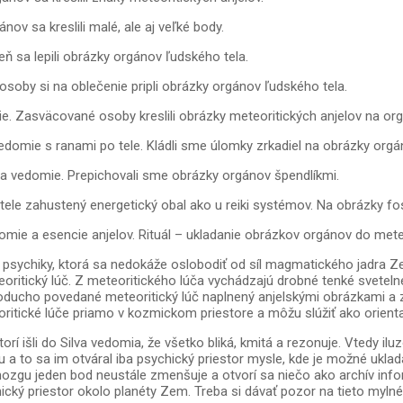
v sa kreslili malé, ale aj veľké body.
ň sa lepili obrázky orgánov ľudského tela.
oby si na oblečenie pripli obrázky orgánov ľudského tela.
. Zasväcované osoby kreslili obrázky meteoritických anjelov na org
domie s ranami po tele. Kládli sme úlomky zrkadiel na obrázky orgán
a vedomie. Prepichovali sme obrázky orgánov špendlíkmi.
e zahustený energetický obal ako u reiki systémov. Na obrázky fosílií
mie a esencie anjelov. Rituál – ukladanie obrázkov orgánov do meteo
 psychiky, ktorá sa nedokáže oslobodiť od síl magmatického jadra Z
oritický lúč. Z meteoritického lúča vychádzajú drobné tenké sveteln
noducho povedané meteoritický lúč naplnený anjelskými obrázkami a 
tické lúče priamo v kozmickom priestore a môžu slúžiť ako orienta
rí išli do Silva vedomia, že všetko bliká, kmitá a rezonuje. Vtedy ilu
cu a to sa im otváral iba psychický priestor mysle, kde je možné ukl
ozgu jeden bod neustále zmenšuje a otvorí sa niečo ako archív infor
kozmický priestor okolo planéty Zem. Treba si dávať pozor na tieto myl