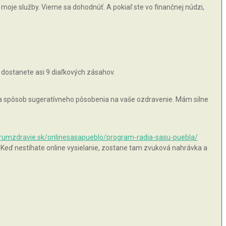
moje služby. Vieme sa dohodnúť. A pokiaľ ste vo finančnej núdzi,
 dostanete asi 9 diaľkových zásahov.
 na spôsob sugeratívneho pôsobenia na vaše ozdravenie. Mám silne
orumzdravie.sk/onlinesasapueblo/program-radia-sasu-puebla/
 Keď nestíhate online vysielanie, zostane tam zvuková nahrávka a