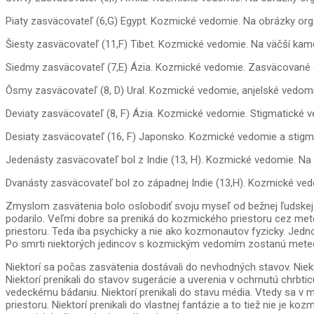
Piaty zasväcovateľ (6,G) Egypt. Kozmické vedomie. Na obrázky orgáno
Šiesty zasväcovateľ (11,F) Tibet. Kozmické vedomie. Na väčší kame
Siedmy zasväcovateľ (7,E) Ázia. Kozmické vedomie. Zasväcované os
Ôsmy zasväcovateľ (8, D) Ural. Kozmické vedomie, anjelské vedomie
Deviaty zasväcovateľ (8, F) Ázia. Kozmické vedomie. Stigmatické ve
Desiaty zasväcovateľ (16, F) Japonsko. Kozmické vedomie a stigm
Jedenásty zasväcovateľ bol z Indie (13, H). Kozmické vedomie. Na tel
Dvanásty zasväcovateľ bol zo západnej Indie (13,H). Kozmické vedo
Zmyslom zasvätenia bolo oslobodiť svoju myseľ od bežnej ľudskej
podarilo. Veľmi dobre sa preniká do kozmického priestoru cez mete
priestoru. Teda iba psychicky a nie ako kozmonautov fyzicky. Jed
Po smrti niektorých jedincov s kozmickým vedomím zostanú meteori
Niektorí sa počas zasvätenia dostávali do nevhodných stavov. Niekto
Niektorí prenikali do stavov sugerácie a uverenia v ochrnutú chrbti
vedeckému bádaniu. Niektorí prenikali do stavu média. Vtedy sa v m
priestoru. Niektorí prenikali do vlastnej fantázie a to tiež nie je 