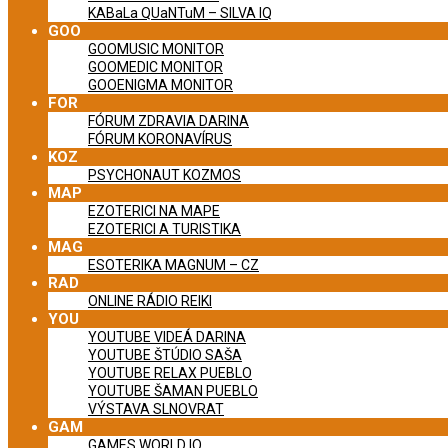
KABaLa QUaNTuM – SILVA IQ
GOO
GOOMUSIC MONITOR
GOOMEDIC MONITOR
GOOENIGMA MONITOR
FOR
FÓRUM ZDRAVIA DARINA
FÓRUM KORONAVÍRUS
KOZ
PSYCHONAUT KOZMOS
MAP
EZOTERICI NA MAPE
EZOTERICI A TURISTIKA
MAG
ESOTERIKA MAGNUM – CZ
RAD
ONLINE RÁDIO REIKI
YOU
YOUTUBE VIDEÁ DARINA
YOUTUBE ŠTÚDIO SAŠA
YOUTUBE RELAX PUEBLO
YOUTUBE ŠAMAN PUEBLO
VÝSTAVA SLNOVRAT
GAM
GAMES WORLD IQ