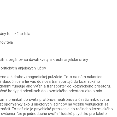
ány ľudského tela.
ov tela.
 a orgánov sa dávali kvety a kreslili anjelské sféry.
ritických anjelských lúčov.
eme a 4 druhov magnetickej pulzácie. Toto sa nám nakoniec
é vlásočnice a tie vás doslova transportujú do kozmického
znakmi funguje ako výťah a transportér do kozmického priestoru.
čné body pri prienikoch do kozmického priestoru okolo nás.
zórne prenikali do sveta protónov, neutrónov a častíc mikrosveta.
adať spomienky ako u niektorých jedincov na vozíku venujúcich sa
mácií. To tiež nie je psychické prenikanie do reálneho kozmického
né cvičenia. Nie je jednoduché uvoľniť ľudskú psychiku pre takéto