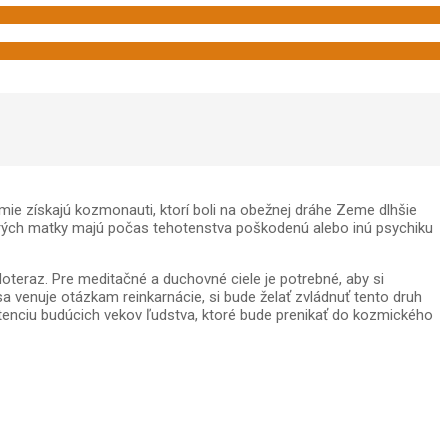
 získajú kozmonauti, ktorí boli na obežnej dráhe Zeme dlhšie
orých matky majú počas tehotenstva poškodenú alebo inú psychiku
teraz. Pre meditačné a duchovné ciele je potrebné, aby si
 sa venuje otázkam reinkarnácie, si bude želať zvládnuť tento druh
tenciu budúcich vekov ľudstva, ktoré bude prenikať do kozmického