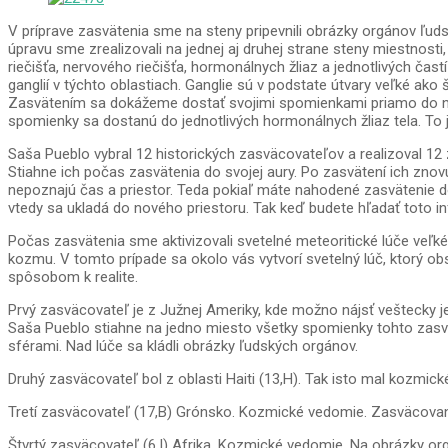
V príprave zasvätenia sme na steny pripevnili obrázky orgánov ľuds
úpravu sme zrealizovali na jednej aj druhej strane steny miestnosti
riečišťa, nervového riečišťa, hormonálnych žliaz a jednotlivých č
ganglií v týchto oblastiach. Ganglie sú v podstate útvary veľké ako 
Zasvätením sa dokážeme dostať svojimi spomienkami priamo do neu
spomienky sa dostanú do jednotlivých hormonálnych žliaz tela. To j
Saša Pueblo vybral 12 historických zasväcovateľov a realizoval 12 
Stiahne ich počas zasvätenia do svojej aury. Po zasvätení ich zno
nepoznajú čas a priestor. Teda pokiaľ máte nahodené zasvätenie do
vtedy sa ukladá do nového priestoru. Tak keď budete hľadať toto i
Počas zasvätenia sme aktivizovali svetelné meteoritické lúče veľké
kozmu. V tomto prípade sa okolo vás vytvorí svetelný lúč, ktorý o
spôsobom k realite.
Prvý zasväcovateľ je z Južnej Ameriky, kde možno nájsť veštecky j
Saša Pueblo stiahne na jedno miesto všetky spomienky tohto zasväc
sférami. Nad lúče sa kládli obrázky ľudských orgánov.
Druhý zasväcovateľ bol z oblasti Haiti (13,H). Tak isto mal kozmic
Tretí zasväcovateľ (17,B) Grónsko. Kozmické vedomie. Zasväcované 
Štvrtý zasväcovateľ (6,I) Afrika. Kozmické vedomie. Na obrázky orgá