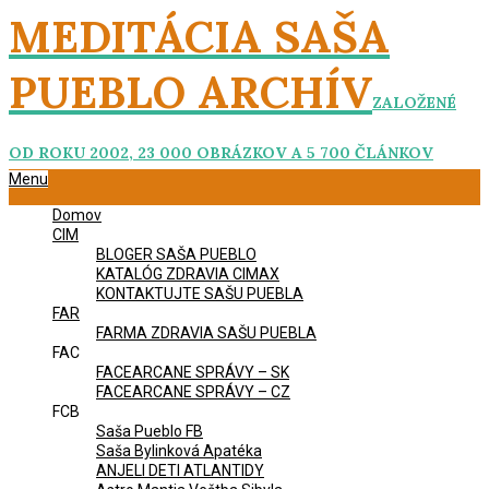
Skip
MEDITÁCIA SAŠA
to
content
PUEBLO ARCHÍV
ZALOŽENÉ
OD ROKU 2002, 23 000 OBRÁZKOV A 5 700 ČLÁNKOV
Primary
Menu
Navigation
Domov
Menu
CIM
BLOGER SAŠA PUEBLO
KATALÓG ZDRAVIA CIMAX
KONTAKTUJTE SAŠU PUEBLA
FAR
FARMA ZDRAVIA SAŠU PUEBLA
FAC
FACEARCANE SPRÁVY – SK
FACEARCANE SPRÁVY – CZ
FCB
Saša Pueblo FB
Saša Bylinková Apatéka
ANJELI DETI ATLANTIDY