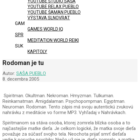
YOUTUBE ŠTÚDIO SAŠA
YOUTUBE RELAX PUEBLO
YOUTUBE ŠAMAN PUEBLO
VÝSTAVA SLNOVRAT
GAM
GAMES WORLD IQ
SPR
MEDITATION WORLD REIKI
SUK
KAPITOLY
Rodoman je tu
Autor:
SAŠA PUEBLO
8. decembra 2005
Spiritman. Okultman. Nekroman. Hmyzman. Tulkuman.
Reinkarnatman. Amigdalaman. Psychopompman. Egyptman.
Neuroman. Rodoman. Tento zápis má svoju autentickú zvukovú
nahrávku z meditácie vo forme MP3. Vyhľadaj v Nahrávkach.
Spiritmanom sa stáva osoba, ktorej zomrela blízka osoba a to
najčastejšie matke dieťa. Je celkom logické, že matka svoje dieťa
považuje za súčasť svojho tela. Neochota prijať smrť dieťaťa
vedie k poruche psychiky. Niečo už nie je, dieťa zomrelo, a matka