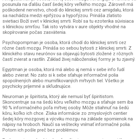
posunula na ďalšiu časť šedej kôry veľkého mozgu. Zároveň má
poškodené nervstvo, chodí do klinickej smrti cez amigdalu, ktorá
sa nachádza medzi epifýzou a hypofýzou. Prináša zlatisto
svietiaci Boží svet v klinickej smrti. Robí sa tu ezoterika súvisiaca
s klinickou smrťou. Tak isto vytvára v aure objekty vhodné na
skopírovanie počas zasvätenia.
Psychopompman je osoba, ktorá chodí do klinickej smrti cez
rôzne časti mozgu. Prináša so sebou bytosti z klinickej smrti. Z
klinického stavu neurónov sa objavujú bytosti zložené z rôznych
častí zvierat a rastlín. Základ živej náboženskej formy je tu zjavný.
Egyptman je osoba, ktorá má alebo aj nemá v sebe info ľudí
alebo zvierat. No zato si k sebe sťahuje informačné polia
spopolnených alebo mumifikovaných mŕtvych tiel. Všetko je
psychicky príjemné a skľudnujúce.
Neuroman je špiritista, ktorý ale nemusí byť špiritistom.
Skoncentruje sa na šedú kôru veľkého mozgu a sťahuje sem iba
90 % informačného poľa mŕtvej osoby. Môže stiahnuť na šedú
kôru, koľko ich chce. Získa informácie zo zmyslových centier
šedej kôry mozgovej a výcviku mozgu na základe spomienok na
nápisy na hroboch. Naučí sa veštecky vnímať informačné polia.
Potom ich pošle preč bez problémov.