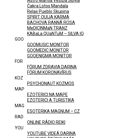
Astro Mantia Veštba Sibyla
Čakra Lotos Mandala
Relax Pueblo Skupina
SPIRIT OUIJA KARMA
BACHOVA RANNÁ ROSA
MeDICINMaN TRANZ
KABaLa QUaNTuM – SILVA IQ
GOO
GOOMUSIC MONITOR
GOOMEDIC MONITOR
GOOENIGMA MONITOR
FOR
FÓRUM ZDRAVIA DARINA
FÓRUM KORONAVÍRUS
KOZ
PSYCHONAUT KOZMOS
MAP
EZOTERICI NA MAPE
EZOTERICI A TURISTIKA
MAG
ESOTERIKA MAGNUM – CZ
RAD
ONLINE RÁDIO REIKI
YOU
YOUTUBE VIDEÁ DARINA