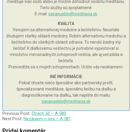
medituje viac osôb alebo je možné dohodnúť osobnú meditáciu.
Tieto služby sú spoplatnené.
E-mail:
sasapueblo@meditacia.sk
KVALITA
Venujem sa alternatívnej medicíne a liečiteľstvu. Neustále
študujem všetky oblasti medicíny. Robím alternatívnu medicínu a
liečiteľstvo do všetkých oblastí zdravia. To nerobí žiadny iný
liečiteľ. K diaľkovému veštectvu je potrebné vypestovať si
množstvo mimoriadnych schopností veštca, ale aj senzibila a
liečiteľa.
Presvedčte sa o mojich schopnostiach. Určite vás nesklamem.
INÉ INFORMÁCIE
Pokiaľ chcete niečo špeciálne ako partnerský profil,
špecializované meditácie, špeciálnu liečbu na diaľku a
diagnostikovanie na diaľku, tak napíšte do mailu:
sasapueblo@meditacia.sk
2005-
Previous Post:
Strach žiť – A 580
12-
Next Post:
Nezáujem o sex – A 581
08
Pridaj komentár