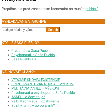
Prepáčte, ale pred zanechaním komentára sa musíte
prihlásiť
.
VYHĽADÁVANIE V ARCHÍVE
Search
KTO JE SAŠA PUEBLO?
Prezentácia Saša Pueblo
Psychonautika Saša Pueblo
Saša Pueblo FB
NAJNOVŠIE ČLÁNKY
VEDOMIE SNOVEJ EXISTENCIE
SPIRIT KVANTOVANÁ DUŠA – VÝSKUM
MEDITÁCIA ANJEL – VÝSKUM
Psychonaut a psychopomp Saša Pueblo
ASMR – o čom to je?
Reiki Maori Paua – opakovanie
Spirit – smrť – čo po smrti?