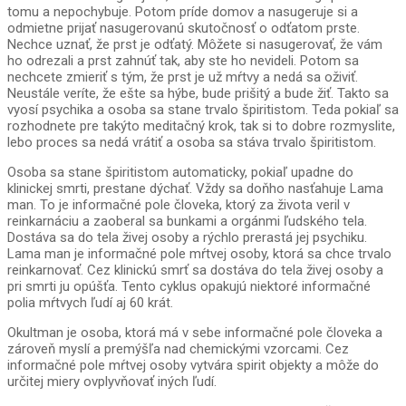
tomu a nepochybuje. Potom príde domov a nasugeruje si a
odmietne prijať nasugerovanú skutočnosť o odťatom prste.
Nechce uznať, že prst je odťatý. Môžete si nasugerovať, že vám
ho odrezali a prst zahnúť tak, aby ste ho nevideli. Potom sa
nechcete zmieriť s tým, že prst je už mŕtvy a nedá sa oživiť.
Neustále veríte, že ešte sa hýbe, bude prišitý a bude žiť. Takto sa
vyosí psychika a osoba sa stane trvalo špiritistom. Teda pokiaľ sa
rozhodnete pre takýto meditačný krok, tak si to dobre rozmyslite,
lebo proces sa nedá vrátiť a osoba sa stáva trvalo špiritistom.
Osoba sa stane špiritistom automaticky, pokiaľ upadne do
klinickej smrti, prestane dýchať. Vždy sa doňho nasťahuje Lama
man. To je informačné pole človeka, ktorý za života veril v
reinkarnáciu a zaoberal sa bunkami a orgánmi ľudského tela.
Dostáva sa do tela živej osoby a rýchlo prerastá jej psychiku.
Lama man je informačné pole mŕtvej osoby, ktorá sa chce trvalo
reinkarnovať. Cez klinickú smrť sa dostáva do tela živej osoby a
pri smrti ju opúšťa. Tento cyklus opakujú niektoré informačné
polia mŕtvych ľudí aj 60 krát.
Okultman je osoba, ktorá má v sebe informačné pole človeka a
zároveň myslí a premýšľa nad chemickými vzorcami. Cez
informačné pole mŕtvej osoby vytvára spirit objekty a môže do
určitej miery ovplyvňovať iných ľudí.