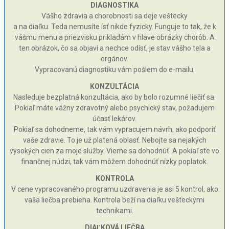
DIAGNOSTIKA
Vášho zdravia a chorobnosti sa deje veštecky
a na diaľku. Teda nemusíte ísť nikde fyzicky. Funguje to tak, že k
vášmu menu a priezvisku prikladám v hlave obrázky chorôb. A
ten obrázok, čo sa objaví a nechce odísť, je stav vášho tela a
orgánov.
Vypracovanú diagnostiku vám pošlem do e-mailu.
KONZULTÁCIA
Nasleduje bezplatná konzultácia, ako by bolo rozumné liečiť sa.
Pokiaľ máte vážny zdravotný alebo psychický stav, požadujem
účasť lekárov.
Pokiaľ sa dohodneme, tak vám vypracujem návrh, ako podporiť
vaše zdravie. To je už platená oblasť. Nebojte sa nejakých
vysokých cien za moje služby. Vieme sa dohodnúť. A pokiaľ ste vo
finančnej núdzi, tak vám môžem dohodnúť nízky poplatok.
KONTROLA
V cene vypracovaného programu uzdravenia je asi 5 kontrol, ako
vaša liečba prebieha. Kontrola beží na diaľku vešteckými
technikami.
DIAĽKOVÁ LIEČBA