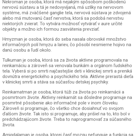
Nekroman je osoba, ktorá má nejakým spôsobom poškodenú
nervovú sústavu a tá je nedovyvíjaná, má uzlíky na nervovom
systéme, má zväčšené ganglie tela, nervová sústava je zdvojená
alebo má mutovanú časť nervstva, ktorá sa podobá nervstvu
niektorých zvierat. To vytvára možnosť vytvárať v aure určité
objekty a možno ich formou zasvätenia prevziať.
Hmyzman je osoba, ktorá do seba nasala obrovské množstvo
informačných polí hmyzu a lariev, čo pôsobí nesmierne hojivo na
danú osobu a ľudí okolo.
Tulkuman je osoba, ktorá sa za života aktívne programovala na
reinkarnáciu a zároveň sa venovala bunkám a orgánom ľudského
tela. Vyberá si po smrti najčastejšie deti v klinickej smrti a preniká
dovnútra energetického a psychického tela. Aktívne prerastá dieťa
v klinickej smrti a stáva sa súčasťou detskej psychiky.
Reinkarnatman je osoba, ktorá túži za života po reinkarnácii a
posmrtnom živote. Aktívny reinkarnát sa dôsledne programuje na
posmrtné pôsobenie ako informačné pole v inom človeku.
Zároveň si programuje, čo všetko chce dosiahnuť vo svojom
ďalšom živote. Tak isto si programuje, aby prišiel na to, kto bol v
predchádzajúcom živote. Treba to naprogramovať za súčasného
života.
Amigdalaman je osoba, ktorej časť mozgu nefunguje a funkcia sa