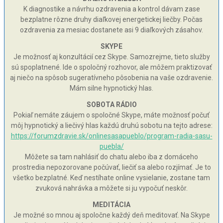
K diagnostike a návrhu ozdravenia a kontrol dávam zase
bezplatne rôzne druhy diaľkovej energetickej liečby. Počas
ozdravenia za mesiac dostanete asi 9 diaľkových zásahov.
SKYPE
Je možnosť aj konzultácií cez Skype. Samozrejme, tieto služby
sú spoplatnené. Ide o spoločný rozhovor, ale môžem praktizovať
aj niečo na spôsob sugeratívneho pôsobenia na vaše ozdravenie.
Mám silne hypnotický hlas.
SOBOTA RÁDIO
Pokiaľ nemáte záujem o spoločné Skype, máte možnosť počuť
môj hypnotický a liečivý hlas každú druhú sobotu na tejto adrese:
https://forumzdravie.sk/onlinesasapueblo/program-radia-sasu-
puebla/
Môžete sa tam nahlásiť do chatu alebo iba z domáceho
prostredia nepozorovane počúvať, liečiť sa alebo rozjímať. Je to
všetko bezplatné. Keď nestíhate online vysielanie, zostane tam
zvuková nahrávka a môžete si ju vypočuť neskôr.
MEDITÁCIA
Je možné so mnou aj spoločne každý deň meditovať. Na Skype