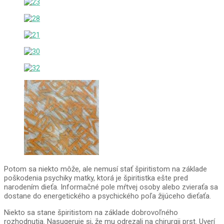
Potom sa niekto môže, ale nemusí stať špiritistom na základe
poškodenia psychiky matky, ktorá je špiritistka ešte pred
narodením dieťa. Informačné pole mŕtvej osoby alebo zvieraťa sa
dostane do energetického a psychického poľa žijúceho dieťaťa.
Niekto sa stane špiritistom na základe dobrovoľného
rozhodnutia. Nasugeruje si, že mu odrezali na chirurgii prst. Uverí