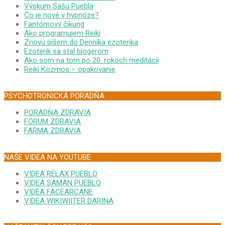
Výskum Sašu Puebla
Čo je nové v hypnóze?
Fantómový čikung
Ako programujem Reiki
Znovu píšem do Denníka ezoterika
Ezoterik sa stal blogerom
Ako som na tom po 20. rokoch meditácií
Reiki Kozmos – opakovanie
PSYCHOTRONICKÁ PORADŇA
PORADŇA ZDRAVIA
FÓRUM ZDRAVIA
FARMA ZDRAVIA
NAŠE VIDEA NA YOUTUBE
VIDEA RELAX PUEBLO
VIDEA SAMAN PUEBLO
VIDEA FACEARCANE
VIDEA WIKIWIITER DARINA