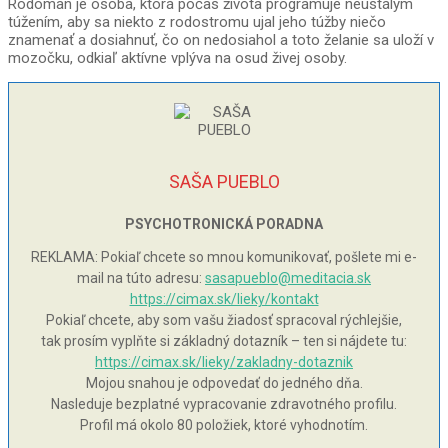
Rodoman je osoba, ktorá počas života programuje neustálym
túžením, aby sa niekto z rodostromu ujal jeho túžby niečo
znamenať a dosiahnuť, čo on nedosiahol a toto želanie sa uloží v
mozočku, odkiaľ aktívne vplýva na osud živej osoby.
SAŠA PUEBLO
PSYCHOTRONICKÁ PORADNA
REKLAMA: Pokiaľ chcete so mnou komunikovať, pošlete mi e-
mail na túto adresu:
sasapueblo@meditacia.sk
https://cimax.sk/lieky/kontakt
Pokiaľ chcete, aby som vašu žiadosť spracoval rýchlejšie,
tak prosím vyplňte si základný dotazník – ten si nájdete tu:
https://cimax.sk/lieky/zakladny-dotaznik
Mojou snahou je odpovedať do jedného dňa.
Nasleduje bezplatné vypracovanie zdravotného profilu.
Profil má okolo 80 položiek, ktoré vyhodnotím.