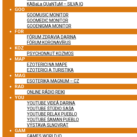
KABaLa QUaNTuM – SILVA IQ
GOO
GOOMUSIC MONITOR
GOOMEDIC MONITOR
GOOENIGMA MONITOR
FOR
FÓRUM ZDRAVIA DARINA
FÓRUM KORONAVÍRUS
KOZ
PSYCHONAUT KOZMOS
MAP
EZOTERICI NA MAPE
EZOTERICI A TURISTIKA
MAG
ESOTERIKA MAGNUM – CZ
RAD
ONLINE RÁDIO REIKI
YOU
YOUTUBE VIDEÁ DARINA
YOUTUBE ŠTÚDIO SAŠA
YOUTUBE RELAX PUEBLO
YOUTUBE ŠAMAN PUEBLO
VÝSTAVA SLNOVRAT
GAM
GAMES WORLD IQ