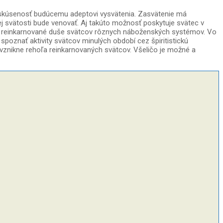
 skúsenosť budúcemu adeptovi vysvätenia. Zasvätenie má
svätosti bude venovať. Aj takúto možnosť poskytuje svätec v
boli reinkarnované duše svätcov rôznych náboženských systémov. Vo
oznať aktivity svätcov minulých období cez špiritistickú
 vznikne rehoľa reinkarnovaných svätcov. Všeličo je možné a