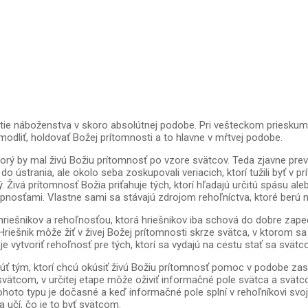
jatie náboženstva v skoro absolútnej podobe. Pri vešteckom priesk
odliť, holdovať Božej prítomnosti a to hlavne v mŕtvej podobe.
orý by mal živú Božiu prítomnosť po vzore svätcov. Teda zjavne pre
ústrania, ale okolo seba zoskupovali veriacich, ktorí tužili byť v pr
. Živá prítomnosť Božia priťahuje tých, ktorí hľadajú určitú spásu a
osťami. Vlastne sami sa stávajú zdrojom rehoľníctva, ktoré berú 
iešnikov a rehoľnosťou, ktorá hriešnikov iba schová do dobre zapeča
šnik môže žiť v živej Božej prítomnosti skrze svätca, v ktorom sa p
je vytvoriť rehoľnosť pre tých, ktorí sa vydajú na cestu stať sa svätc
ť tým, ktorí chcú okúsiť živú Božiu prítomnosť pomoc v podobe zasvät
 svätcom, v určitej etape môže oživiť informačné pole svätca a svätco
hoto typu je dočasné a keď informačné pole splní v rehoľníkovi svoje
 učí, čo je to byť svätcom.