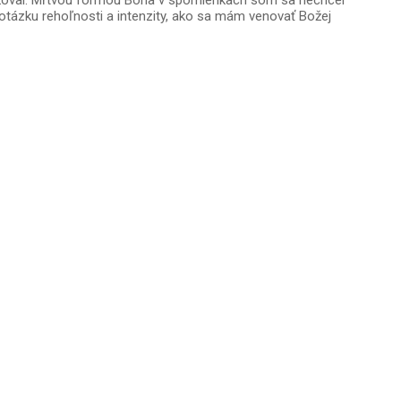
važoval. Mŕtvou formou Boha v spomienkach som sa nechcel
tázku rehoľnosti a intenzity, ako sa mám venovať Božej