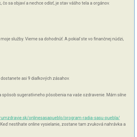
čo sa objaví a nechce odísť, je stav vášho tela a orgánov.
moje služby. Vieme sa dohodnúť. A pokiaľ ste vo finančnej núdzi,
 dostanete asi 9 diaľkových zásahov.
 na spôsob sugeratívneho pôsobenia na vaše ozdravenie. Mám silne
orumzdravie.sk/onlinesasapueblo/program-radia-sasu-puebla/
 Keď nestíhate online vysielanie, zostane tam zvuková nahrávka a