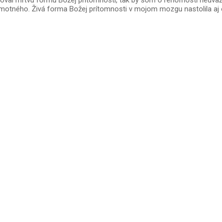
stoval mŕtvu formu Božej prítomnosti, tak by som o rehoľnosti neu
otného. Živá forma Božej prítomnosti v mojom mozgu nastolila aj o