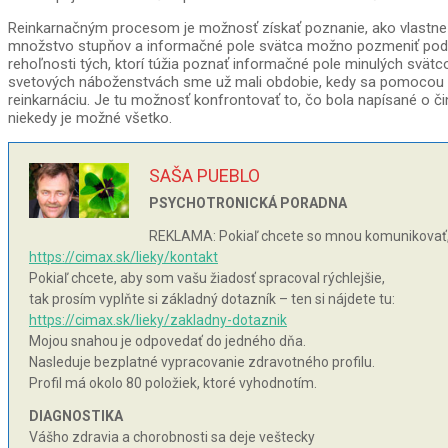
Reinkarnačným procesom je možnosť získať poznanie, ako vlastne 
množstvo stupňov a informačné pole svätca možno pozmeniť podľa 
rehoľnosti tých, ktorí túžia poznať informačné pole minulých svät
svetových náboženstvách sme už mali obdobie, kedy sa pomocou pís
reinkarnáciu. Je tu možnosť konfrontovať to, čo bola napísané o č
niekedy je možné všetko.
SAŠA PUEBLO
PSYCHOTRONICKÁ PORADNA
REKLAMA: Pokiaľ chcete so mnou komunikovať, 
https://cimax.sk/lieky/kontakt
Pokiaľ chcete, aby som vašu žiadosť spracoval rýchlejšie,
tak prosím vyplňte si základný dotazník – ten si nájdete tu:
https://cimax.sk/lieky/zakladny-dotaznik
Mojou snahou je odpovedať do jedného dňa.
Nasleduje bezplatné vypracovanie zdravotného profilu.
Profil má okolo 80 položiek, ktoré vyhodnotím.
DIAGNOSTIKA
Vášho zdravia a chorobnosti sa deje veštecky