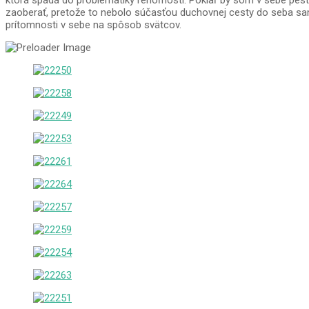
ktorá spadá do problematiky rehoľnosti. Pokiaľ by som v sebe pe
zaoberať, pretože to nebolo súčasťou duchovnej cesty do seba sam
prítomnosti v sebe na spôsob svätcov.