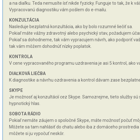
a na diaľku. Teda nemusíte ísť nikde fyzicky. Funguje to tak, že k 
Vypracovanú diagnostiku vám pošlem do e-mailu.
KONZULTÁCIA
Nasleduje bezplatná konzultácia, ako by bolo rozumné liečiť sa.
Pokiaľ máte vážny zdravotný alebo psychický stav, požadujem účas
Pokiaľ sa dohodneme, tak vám vypracujem návrh, ako podporiť vaše 
tak vám môžem dohodnúť nízky poplatok.
KONTROLA
V cene vypracovaného programu uzdravenia je asi 5 kontrol, ako va
DIAĽKOVÁ LIEČBA
K diagnostike a návrhu ozdravenia a kontrol dávam zase bezplatne 
SKYPE
Je možnosť aj konzultácií cez Skype. Samozrejme, tieto služby sú
hypnotický hlas.
SOBOTA RÁDIO
Pokiaľ nemáte záujem o spoločné Skype, máte možnosť počuť môj hy
Môžete sa tam nahlásiť do chatu alebo iba z domáceho prostredia n
môžete si ju vypočuť neskôr.