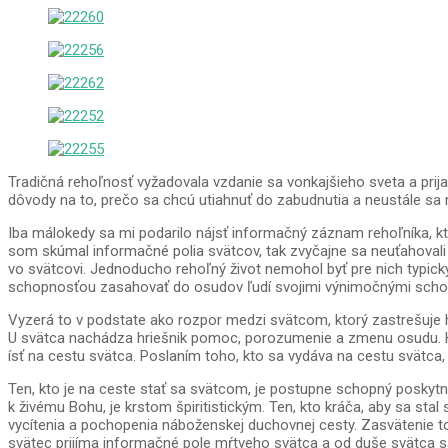
Tradičná rehoľnosť vyžadovala vzdanie sa vonkajšieho sveta a pri
dôvody na to, prečo sa chcú utiahnuť do zabudnutia a neustále sa m
Iba málokedy sa mi podarilo nájsť informačný záznam rehoľníka, kt
som skúmal informačné polia svätcov, tak zvyčajne sa neuťahovali do 
vo svätcovi. Jednoducho rehoľný život nemohol byť pre nich typický
schopnosťou zasahovať do osudov ľudí svojimi výnimočnými schopn
Vyzerá to v podstate ako rozpor medzi svätcom, ktorý zastrešuje hr
U svätca nachádza hriešnik pomoc, porozumenie a zmenu osudu. Hrie
ísť na cestu svätca. Poslaním toho, kto sa vydáva na cestu svätca, 
Ten, kto je na ceste stať sa svätcom, je postupne schopný poskytnú
k živému Bohu, je krstom špiritistickým. Ten, kto kráča, aby sa stal
vycítenia a pochopenia náboženskej duchovnej cesty. Zasvätenie to
svätec prijíma informačné pole mŕtveho svätca a od duše svätca sa