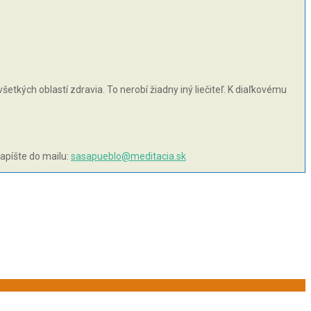
šetkých oblastí zdravia. To nerobí žiadny iný liečiteľ. K diaľkovému
napíšte do mailu:
sasapueblo@meditacia.sk