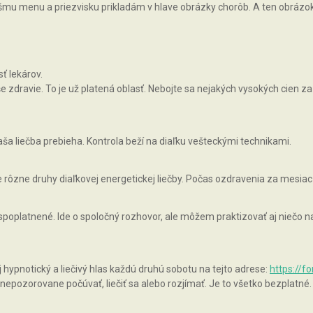
vášmu menu a priezvisku prikladám v hlave obrázky chorôb. A ten obrázok, 
ť lekárov.
zdravie. To je už platená oblasť. Nebojte sa nejakých vysokých cien za 
ša liečba prebieha. Kontrola beží na diaľku vešteckými technikami.
rôzne druhy diaľkovej energetickej liečby. Počas ozdravenia za mesiac
 spoplatnené. Ide o spoločný rozhovor, ale môžem praktizovať aj niečo
pnotický a liečivý hlas každú druhú sobotu na tejto adrese:
https://f
epozorovane počúvať, liečiť sa alebo rozjímať. Je to všetko bezplatné.