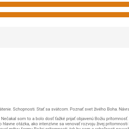
nie. Schopnosti. Stať sa svätcom. Poznať svet živého Boha. Návraty.
Nečakal som to a bolo dosť ťažké prijať objavenú Božiu prítomnosť. 
 a to hlavne otázka, ako intenzívne sa venovať rozvoju živej prítomno