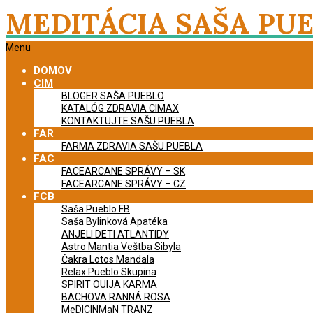
Skip
MEDITÁCIA SAŠA PU
to
content
Primary
Menu
Navigation
DOMOV
Menu
CIM
BLOGER SAŠA PUEBLO
KATALÓG ZDRAVIA CIMAX
KONTAKTUJTE SAŠU PUEBLA
FAR
FARMA ZDRAVIA SAŠU PUEBLA
FAC
FACEARCANE SPRÁVY – SK
FACEARCANE SPRÁVY – CZ
FCB
Saša Pueblo FB
Saša Bylinková Apatéka
ANJELI DETI ATLANTIDY
Astro Mantia Veštba Sibyla
Čakra Lotos Mandala
Relax Pueblo Skupina
SPIRIT OUIJA KARMA
BACHOVA RANNÁ ROSA
MeDICINMaN TRANZ