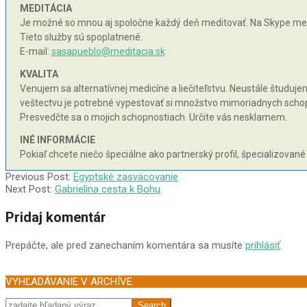
MEDITÁCIA
Je možné so mnou aj spoločne každý deň meditovať. Na Skype med
Tieto služby sú spoplatnené.
E-mail:
sasapueblo@meditacia.sk
KVALITA
Venujem sa alternatívnej medicíne a liečiteľstvu. Neustále študujem 
veštectvu je potrebné vypestovať si množstvo mimoriadnych schopnos
Presvedčte sa o mojich schopnostiach. Určite vás nesklamem.
INÉ INFORMÁCIE
Pokiaľ chcete niečo špeciálne ako partnerský profil, špecializované
2005-
Previous Post:
Egyptské zasväcovanie
02-
Next Post:
Gabrielina cesta k Bohu
12
Pridaj komentár
Prepáčte, ale pred zanechaním komentára sa musíte
prihlásiť
.
VYHĽADÁVANIE V ARCHÍVE
Search