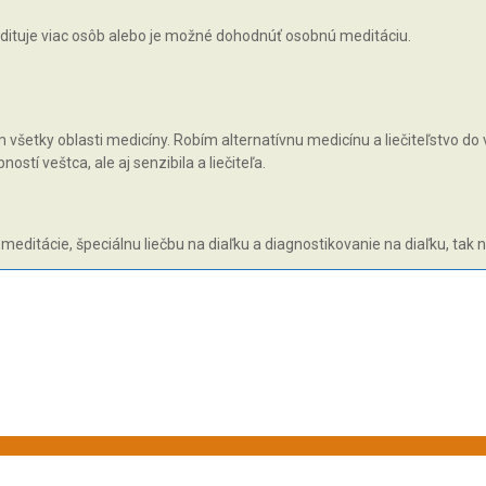
ituje viac osôb alebo je možné dohodnúť osobnú meditáciu.
všetky oblasti medicíny. Robím alternatívnu medicínu a liečiteľstvo do v
tí veštca, ale aj senzibila a liečiteľa.
 meditácie, špeciálnu liečbu na diaľku a diagnostikovanie na diaľku, tak 