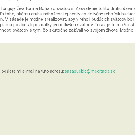
funguje živá forma Boha vo svätcovi. Zasvätenie tohto druhu dáva
toho, akému druhu náboženskej cesty sa dotyčný rehoľník budúcej 
cov. V zásade je možné zrealizovať, aby v reholi budúcich svätcov 
ma pozbierali poznatky jednotlivých svätcov. Teraz je tu možnosť sp
innosti svätcov s tým, čo skutočne zažívali vo svojom živote. Možno
pošlete mi e-mail na túto adresu:
sasapueblo@meditacia.sk