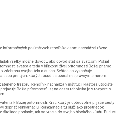
ume informačných polí mŕtvych rehoľníkov som nachádzal rôzne
vládali všetky možné dôvody, ako dôvod stať sa svätcom. Pokiaľ
ítomnosti svätca a teda v blízkosti živej prítomnosti Božej priamo
lebo záchranu svojho tela a ducha. Svätec sa vyznačuje
na seba pre tých, ktorých osud sa uberal nesprávnym smerom.
teného trezoru. Rehoľník nachádza v inštitúcii kláštora útočište.
rejavuje Božia prítomnosť. Ísť na cestu rehoľníka je v rozpore s
om.
enia k Božej prítomnosti. Krst, ktorý je dobrovoľné prijatie cesty
vi dopriať reinkarnáciu. Reinkarnácia tu slúži ako prostriedok
 školiace poslanie, tak sa vracia do svojho hlbokého kľudu. Budúci