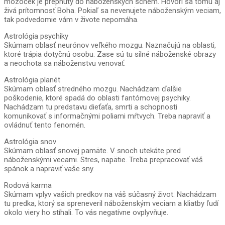
mozoček je prepnutý do náboženských schém. Hovorí sa tomu aj
živá prítomnosť Boha. Pokiaľ sa nevenujete náboženským veciam,
tak podvedomie vám v živote nepomáha.
Astrológia psychiky
Skúmam oblasť neurónov veľkého mozgu. Naznačujú na oblasti,
ktoré trápia dotyčnú osobu. Zase sú tu silné náboženské obrazy
a neochota sa náboženstvu venovať.
Astrológia planét
Skúmam oblasť stredného mozgu. Nachádzam ďalšie
poškodenie, ktoré spadá do oblasti fantómovej psychiky.
Nachádzam tu predstavu dieťaťa, smrti a schopnosti
komunikovať s informačnými poliami mŕtvych. Treba napraviť a
ovládnuť tento fenomén.
Astrológia snov
Skúmam oblasť snovej pamäte. V snoch utekáte pred
náboženskými vecami. Stres, napätie. Treba prepracovať váš
spánok a napraviť vaše sny.
Rodová karma
Skúmam vplyv vašich predkov na váš súčasný život. Nachádzam
tu predka, ktorý sa spreneveril náboženským veciam a kliatby ľudí
okolo viery ho stíhali. To vás negatívne ovplyvňuje.