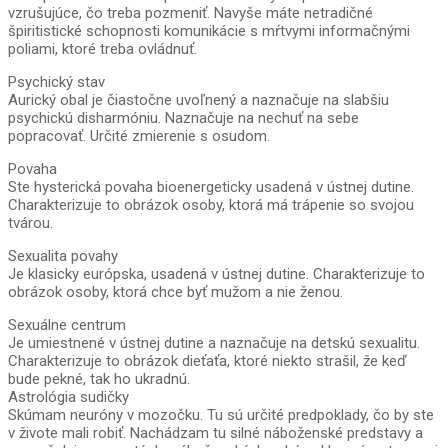
vzrušujúce, čo treba pozmeniť. Navyše máte netradičné
špiritistické schopnosti komunikácie s mŕtvymi informačnými
poliami, ktoré treba ovládnuť.
Psychický stav
Aurický obal je čiastočne uvoľnený a naznačuje na slabšiu
psychickú disharmóniu. Naznačuje na nechuť na sebe
popracovať. Určité zmierenie s osudom.
Povaha
Ste hysterická povaha bioenergeticky usadená v ústnej dutine.
Charakterizuje to obrázok osoby, ktorá má trápenie so svojou
tvárou.
Sexualita povahy
Je klasicky európska, usadená v ústnej dutine. Charakterizuje to
obrázok osoby, ktorá chce byť mužom a nie ženou.
Sexuálne centrum
Je umiestnené v ústnej dutine a naznačuje na detskú sexualitu.
Charakterizuje to obrázok dieťaťa, ktoré niekto strašil, že keď
bude pekné, tak ho ukradnú.
Astrológia sudičky
Skúmam neuróny v mozočku. Tu sú určité predpoklady, čo by ste
v živote mali robiť. Nachádzam tu silné náboženské predstavy a