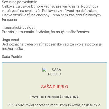
Sexuálne podvedomie
Celková vzrušivosť: choré veci sú pre vás krásne. Povrchová
vzrušivosť: na svoju tvár. Pohlavná vzrušivosť: na deštrukciu.
Citová vzrušivosť: na choroby. Treba sem zasiahnuť hĺbkovými
terapiami.
Traumatické udalosti
Pre vás je traumatické všetko, čo sa týka náboženstva.
Joga osud
Jednoznačne treba prijať náboženské veci za svoje a potom je
možná liečba.
Saša Pueblo
SAŠA PUEBLO
PSYCHOTRONICKÁ PORADNA
REKLAMA: Pokiaľ chcete so mnou komunikovať, pošlete mi e-