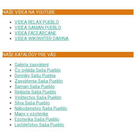
NAŠE VIDEA NA YOUTUBE
VIDEA RELAX PUEBLO
VIDEA SAMAN PUEBLO
VIDEA FACEARCANE
VIDEA WIKIWIITER DARINA
NAŠE KATALÓGY PRE VÁS
Galéria zasvätení
Čo ovláda Saša Pueblo
Denníky Sašu Puebla
Zasvätenia Saša Pueblo
Šaman Saša Pueblo
Reikista Saša Pueblo
Veštectvo Saša Pueblo
Silva Saša Pueblo
Náboženstvo Saša Pueblo
Mapy v ezoterike
Ezoterika Saša Pueblo
Liečiteľstvo Saša Pueblo