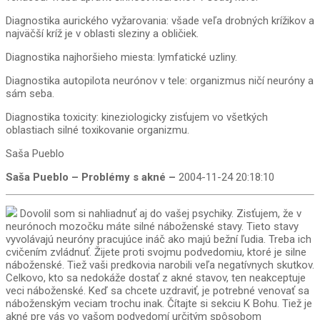
Diagnostika aurického vyžarovania: všade veľa drobných krížikov a
najväčší kríž je v oblasti sleziny a obličiek.
Diagnostika najhoršieho miesta: lymfatické uzliny.
Diagnostika autopilota neurónov v tele: organizmus ničí neuróny a
sám seba.
Diagnostika toxicity: kineziologicky zisťujem vo všetkých
oblastiach silné toxikovanie organizmu.
Saša Pueblo
Saša Pueblo – Problémy s akné –
2004-11-24 20:18:10
Dovolil som si nahliadnuť aj do vašej psychiky. Zisťujem, že v
neurónoch mozočku máte silné náboženské stavy. Tieto stavy
vyvolávajú neuróny pracujúce ináč ako majú bežní ľudia. Treba ich
cvičením zvládnuť. Žijete proti svojmu podvedomiu, ktoré je silne
náboženské. Tiež vaši predkovia narobili veľa negatívnych skutkov.
Celkovo, kto sa nedokáže dostať z akné stavov, ten neakceptuje
veci náboženské. Keď sa chcete uzdraviť, je potrebné venovať sa
náboženským veciam trochu inak. Čítajte si sekciu K Bohu. Tiež je
akné pre vás vo vašom podvedomí určitým spôsobom