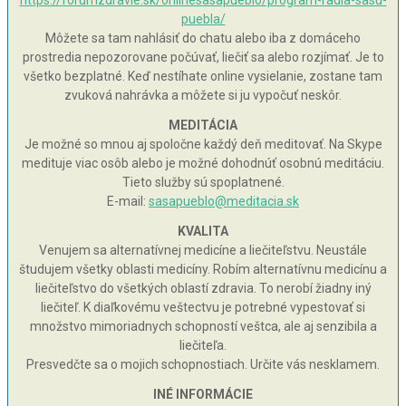
https://forumzdravie.sk/onlinesasapueblo/program-radia-sasu-
puebla/
Môžete sa tam nahlásiť do chatu alebo iba z domáceho
prostredia nepozorovane počúvať, liečiť sa alebo rozjímať. Je to
všetko bezplatné. Keď nestíhate online vysielanie, zostane tam
zvuková nahrávka a môžete si ju vypočuť neskôr.
MEDITÁCIA
Je možné so mnou aj spoločne každý deň meditovať. Na Skype
medituje viac osôb alebo je možné dohodnúť osobnú meditáciu.
Tieto služby sú spoplatnené.
E-mail:
sasapueblo@meditacia.sk
KVALITA
Venujem sa alternatívnej medicíne a liečiteľstvu. Neustále
študujem všetky oblasti medicíny. Robím alternatívnu medicínu a
liečiteľstvo do všetkých oblastí zdravia. To nerobí žiadny iný
liečiteľ. K diaľkovému veštectvu je potrebné vypestovať si
množstvo mimoriadnych schopností veštca, ale aj senzibila a
liečiteľa.
Presvedčte sa o mojich schopnostiach. Určite vás nesklamem.
INÉ INFORMÁCIE