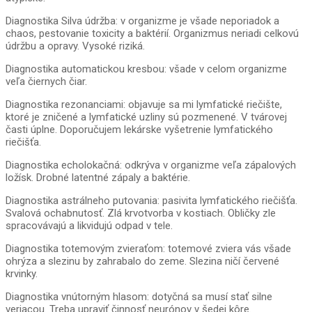
Diagnostika Silva údržba: v organizme je všade neporiadok a
chaos, pestovanie toxicity a baktérií. Organizmus neriadi celkovú
údržbu a opravy. Vysoké riziká.
Diagnostika automatickou kresbou: všade v celom organizme
veľa čiernych čiar.
Diagnostika rezonanciami: objavuje sa mi lymfatické riečište,
ktoré je zničené a lymfatické uzliny sú pozmenené. V tvárovej
časti úplne. Doporučujem lekárske vyšetrenie lymfatického
riečišťa.
Diagnostika echolokačná: odkrýva v organizme veľa zápalových
ložísk. Drobné latentné zápaly a baktérie.
Diagnostika astrálneho putovania: pasivita lymfatického riečišťa.
Svalová ochabnutosť. Zlá krvotvorba v kostiach. Obličky zle
spracovávajú a likvidujú odpad v tele.
Diagnostika totemovým zvieraťom: totemové zviera vás všade
ohrýza a slezinu by zahrabalo do zeme. Slezina ničí červené
krvinky.
Diagnostika vnútorným hlasom: dotyčná sa musí stať silne
veriacou. Treba upraviť činnosť neurónov v šedej kôre.