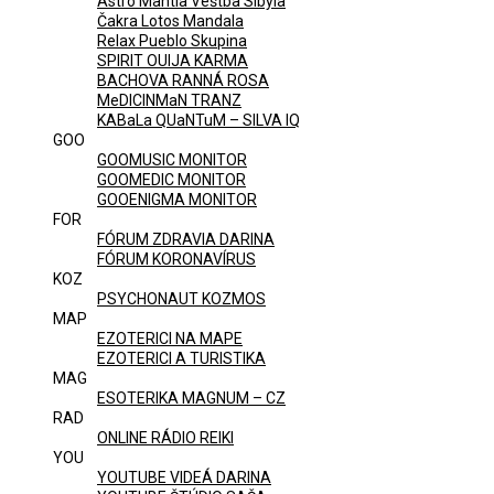
Astro Mantia Veštba Sibyla
Čakra Lotos Mandala
Relax Pueblo Skupina
SPIRIT OUIJA KARMA
BACHOVA RANNÁ ROSA
MeDICINMaN TRANZ
KABaLa QUaNTuM – SILVA IQ
GOO
GOOMUSIC MONITOR
GOOMEDIC MONITOR
GOOENIGMA MONITOR
FOR
FÓRUM ZDRAVIA DARINA
FÓRUM KORONAVÍRUS
KOZ
PSYCHONAUT KOZMOS
MAP
EZOTERICI NA MAPE
EZOTERICI A TURISTIKA
MAG
ESOTERIKA MAGNUM – CZ
RAD
ONLINE RÁDIO REIKI
YOU
YOUTUBE VIDEÁ DARINA