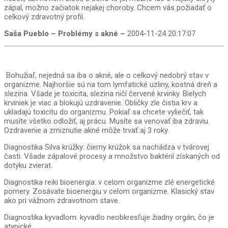
zápal, možno začiatok nejakej choroby. Chcem vás požiadať o
celkový zdravotný profil.
Saša Pueblo – Problémy s akné –
2004-11-24 20:17:07
Bohužiaľ, nejedná sa iba o akné, ale o celkový nedobrý stav v
organizme. Najhoršie sú na tom lymfatické uzliny, kostná dreň a
slezina. Všade je toxicita, slezina ničí červené krvinky. Bielych
krviniek je viac a blokujú uzdravenie. Obličky zle čistia krv a
ukladajú toxicitu do organizmu. Pokiaľ sa chcete vyliečiť, tak
musíte všetko odložiť, aj prácu. Musíte sa venovať iba zdraviu.
Ozdravenie a zmiznutie akné môže trvať aj 3 roky.
Diagnostika Silva krúžky: čierny krúžok sa nachádza v tvárovej
časti. Všade zápalové procesy a množstvo baktérií získaných od
dotyku zvierat.
Diagnostika reiki bioenergia: v celom organizme zlé energetické
pomery. Zosávate bioenergiu v celom organizme. Klasický stav
ako pri vážnom zdravotnom stave.
Diagnostika kyvadlom: kyvadlo neobkresľuje žiadny orgán, čo je
atypické.