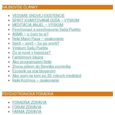
NAJNOVŠIE ČLÁNKY
VEDOMIE SNOVEJ EXISTENCIE
SPIRIT KVANTOVANÁ DUŠA – VÝSKUM
MEDITÁCIA ANJEL – VÝSKUM
Psychonaut a psychopomp Saša Pueblo
ASMR – o čom to je?
Reiki Maori Paua – opakovanie
Spirit – smrť – čo po smrti?
Výskum Sašu Puebla
Čo je nové v hypnóze?
Fantómový čikung
Ako programujem Reiki
Znovu píšem do Denníka ezoterika
Ezoterik sa stal blogerom
Ako som na tom po 20. rokoch meditácií
Reiki Kozmos – opakovanie
PSYCHOTRONICKÁ PORADŇA
PORADŇA ZDRAVIA
FÓRUM ZDRAVIA
FARMA ZDRAVIA