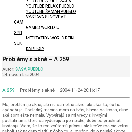
YOUTUBE ŠTÚDIO SAŠA
YOUTUBE RELAX PUEBLO
YOUTUBE ŠAMAN PUEBLO
VÝSTAVA SLNOVRAT
GAM
GAMES WORLD IQ
SPR
MEDITATION WORLD REIKI
SUK
KAPITOLY
Problémy s akné – A 259
Autor:
SAŠA PUEBLO
24. novembra 2004
A 259
– Problémy s akné –
2004-11-24 20:16:17
Môj problém je akné, ale nie samotne akné, ale skôr to, čo ho
spôsobuje. Posledný mesiac mam na tvári, hlavne na licach, akné
aké som ešte nemala. Vytvárajú sa mi vredy s krvnými
podliatinami, ktoré sa vydúvajú a po nejakej dobe po prasknutí
krvácajú. Viem, že to ma vnútornú príčinu, ale keďže ma nič veľmi
nebolí, tak neviem zistiť, z čoho to je, možno ide o nejaký skryty