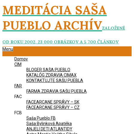
Skip
MEDITÁCIA SAŠA
to
content
PUEBLO ARCHÍV
ZALOŽENÉ
OD ROKU 2002, 23 000 OBRÁZKOV A 5 700 ČLÁNKOV
Primary
Menu
Navigation
Domov
Menu
CIM
BLOGER SAŠA PUEBLO
KATALÓG ZDRAVIA CIMAX
KONTAKTUJTE SAŠU PUEBLA
FAR
FARMA ZDRAVIA SAŠU PUEBLA
FAC
FACEARCANE SPRÁVY – SK
FACEARCANE SPRÁVY – CZ
FCB
Saša Pueblo FB
Saša Bylinková Apatéka
ANJELI DETI ATLANTIDY