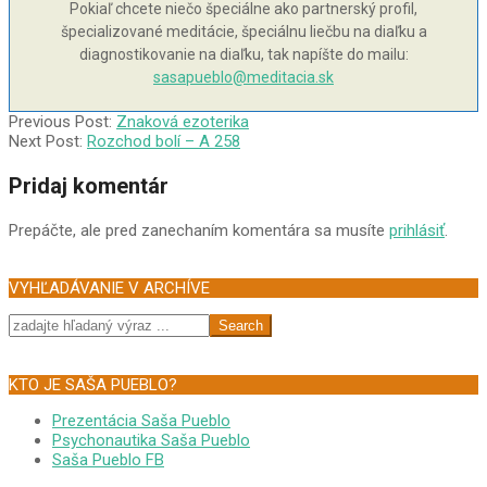
Pokiaľ chcete niečo špeciálne ako partnerský profil,
špecializované meditácie, špeciálnu liečbu na diaľku a
diagnostikovanie na diaľku, tak napíšte do mailu:
sasapueblo@meditacia.sk
2004-
Previous Post:
Znaková ezoterika
11-
Next Post:
Rozchod bolí – A 258
24
Pridaj komentár
Prepáčte, ale pred zanechaním komentára sa musíte
prihlásiť
.
VYHĽADÁVANIE V ARCHÍVE
Search
KTO JE SAŠA PUEBLO?
Prezentácia Saša Pueblo
Psychonautika Saša Pueblo
Saša Pueblo FB