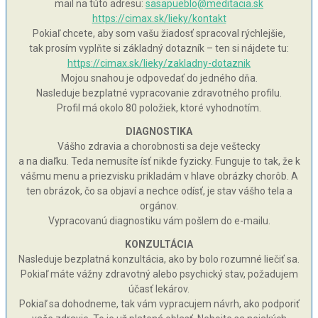
mail na túto adresu:
sasapueblo@meditacia.sk
https://cimax.sk/lieky/kontakt
Pokiaľ chcete, aby som vašu žiadosť spracoval rýchlejšie,
tak prosím vyplňte si základný dotazník – ten si nájdete tu:
https://cimax.sk/lieky/zakladny-dotaznik
Mojou snahou je odpovedať do jedného dňa.
Nasleduje bezplatné vypracovanie zdravotného profilu.
Profil má okolo 80 položiek, ktoré vyhodnotím.
DIAGNOSTIKA
Vášho zdravia a chorobnosti sa deje veštecky
a na diaľku. Teda nemusíte ísť nikde fyzicky. Funguje to tak, že k
vášmu menu a priezvisku prikladám v hlave obrázky chorôb. A
ten obrázok, čo sa objaví a nechce odísť, je stav vášho tela a
orgánov.
Vypracovanú diagnostiku vám pošlem do e-mailu.
KONZULTÁCIA
Nasleduje bezplatná konzultácia, ako by bolo rozumné liečiť sa.
Pokiaľ máte vážny zdravotný alebo psychický stav, požadujem
účasť lekárov.
Pokiaľ sa dohodneme, tak vám vypracujem návrh, ako podporiť