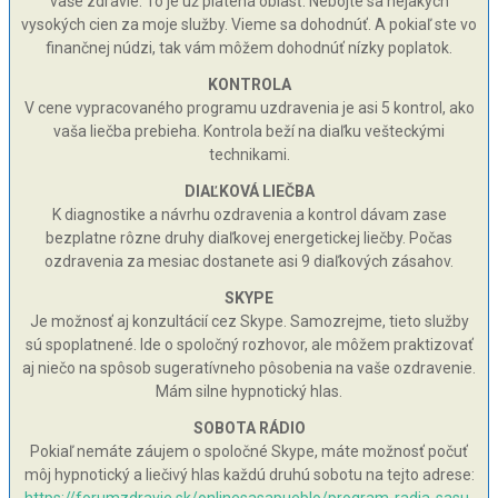
vaše zdravie. To je už platená oblasť. Nebojte sa nejakých
vysokých cien za moje služby. Vieme sa dohodnúť. A pokiaľ ste vo
finančnej núdzi, tak vám môžem dohodnúť nízky poplatok.
KONTROLA
V cene vypracovaného programu uzdravenia je asi 5 kontrol, ako
vaša liečba prebieha. Kontrola beží na diaľku vešteckými
technikami.
DIAĽKOVÁ LIEČBA
K diagnostike a návrhu ozdravenia a kontrol dávam zase
bezplatne rôzne druhy diaľkovej energetickej liečby. Počas
ozdravenia za mesiac dostanete asi 9 diaľkových zásahov.
SKYPE
Je možnosť aj konzultácií cez Skype. Samozrejme, tieto služby
sú spoplatnené. Ide o spoločný rozhovor, ale môžem praktizovať
aj niečo na spôsob sugeratívneho pôsobenia na vaše ozdravenie.
Mám silne hypnotický hlas.
SOBOTA RÁDIO
Pokiaľ nemáte záujem o spoločné Skype, máte možnosť počuť
môj hypnotický a liečivý hlas každú druhú sobotu na tejto adrese: