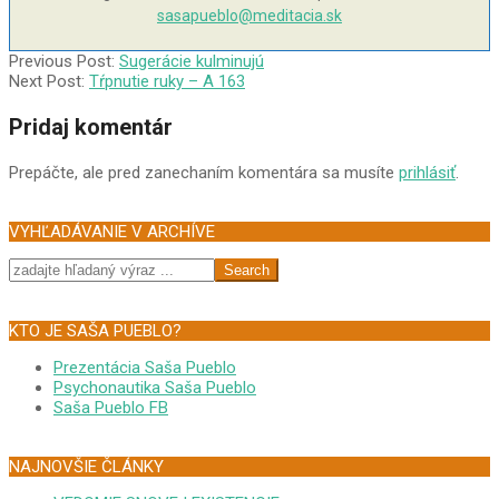
sasapueblo@meditacia.sk
2004-
Previous Post:
Sugerácie kulminujú
07-
Next Post:
Tŕpnutie ruky – A 163
20
Pridaj komentár
Prepáčte, ale pred zanechaním komentára sa musíte
prihlásiť
.
VYHĽADÁVANIE V ARCHÍVE
Search
KTO JE SAŠA PUEBLO?
Prezentácia Saša Pueblo
Psychonautika Saša Pueblo
Saša Pueblo FB
NAJNOVŠIE ČLÁNKY