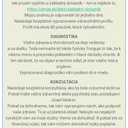
tak prosím vyplňte si základný dotazník – ten si nájdete tu:
https://cimax.sk/lieky/zakladny-dotaznik
Mojou snahou je odpovedať do jedného dňa.
Nasleduje bezplatné vypracovanie zdravotného profilu.
Profil má okolo 80 položiek, ktoré vyhodnotím.
DIAGNOSTIKA
Vášho zdravia a chorobnosti sa deje veštecky
a na diaľku. Teda nemusíte ísť nikde fyzicky. Funguje to tak, že k
vášmu menu a priezvisku prikladám v hlave obrázky chorôb. A
ten obrázok, čo sa objaví a nechce odísť, je stav vášho tela a
orgánov.
Vypracovanú diagnostiku vám pošlem do e-mailu.
KONZULTÁCIA
Nasleduje bezplatná konzultácia, ako by bolo rozumné liečiť sa.
Pokiaľ máte vážny zdravotný alebo psychický stav, požadujem
účasť lekárov.
Pokiaľ sa dohodneme, tak vám vypracujem návrh, ako podporiť
vaše zdravie. To je už platená oblasť. Nebojte sa nejakých
vysokých cien za moje služby. Vieme sa dohodnúť. A pokiaľ ste vo
finančnej núdzi, tak vám môžem dohodnúť nízky poplatok.