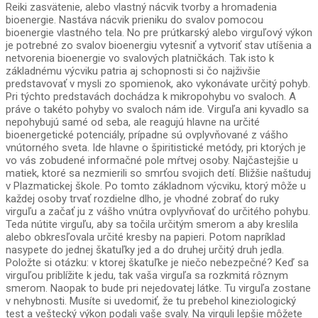
Reiki zasvätenie, alebo vlastný nácvik tvorby a hromadenia
bioenergie. Nastáva nácvik prieniku do svalov pomocou
bioenergie vlastného tela. No pre prútkarský alebo virguľový výkon
je potrebné zo svalov bioenergiu vytesniť a vytvoriť stav utíšenia a
netvorenia bioenergie vo svalových platničkách. Tak isto k
základnému výcviku patria aj schopnosti si čo najživšie
predstavovať v mysli zo spomienok, ako vykonávate určitý pohyb.
Pri týchto predstavách dochádza k mikropohybu vo svaloch. A
práve o takéto pohyby vo svaloch nám ide. Virguľa ani kyvadlo sa
nepohybujú samé od seba, ale reagujú hlavne na určité
bioenergetické potenciály, prípadne sú ovplyvňované z vášho
vnútorného sveta. Ide hlavne o špiritistické metódy, pri ktorých je
vo vás zobudené informačné pole mŕtvej osoby. Najčastejšie u
matiek, ktoré sa nezmierili so smrťou svojich detí. Bližšie naštuduj
v Plazmatickej škole. Po tomto základnom výcviku, ktorý môže u
každej osoby trvať rozdielne dlho, je vhodné zobrať do ruky
virguľu a začať ju z vášho vnútra ovplyvňovať do určitého pohybu.
Teda nútite virguľu, aby sa točila určitým smerom a aby kreslila
alebo obkresľovala určité kresby na papieri. Potom napríklad
nasypete do jednej škatuľky jed a do druhej určitý druh jedla.
Položte si otázku: v ktorej škatuľke je niečo nebezpečné? Keď sa
virguľou priblížite k jedu, tak vaša virguľa sa rozkmitá rôznym
smerom. Naopak to bude pri nejedovatej látke. Tu virguľa zostane
v nehybnosti. Musíte si uvedomiť, že tu prebehol kineziologický
test a veštecký výkon podali vaše svaly. Na virguli lepšie môžete