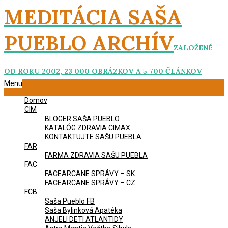
Skip
MEDITÁCIA SAŠA
to
content
PUEBLO ARCHÍV
ZALOŽENÉ
OD ROKU 2002, 23 000 OBRÁZKOV A 5 700 ČLÁNKOV
Primary
Menu
Navigation
Domov
Menu
CIM
BLOGER SAŠA PUEBLO
KATALÓG ZDRAVIA CIMAX
KONTAKTUJTE SAŠU PUEBLA
FAR
FARMA ZDRAVIA SAŠU PUEBLA
FAC
FACEARCANE SPRÁVY – SK
FACEARCANE SPRÁVY – CZ
FCB
Saša Pueblo FB
Saša Bylinková Apatéka
ANJELI DETI ATLANTIDY