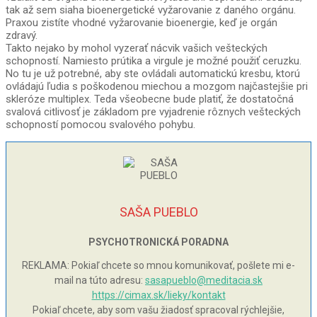
tak až sem siaha bioenergetické vyžarovanie z daného orgánu.
Praxou zistíte vhodné vyžarovanie bioenergie, keď je orgán
zdravý.
Takto nejako by mohol vyzerať nácvik vašich vešteckých
schopností. Namiesto prútika a virgule je možné použiť ceruzku.
No tu je už potrebné, aby ste ovládali automatickú kresbu, ktorú
ovládajú ľudia s poškodenou miechou a mozgom najčastejšie pri
skleróze multiplex. Teda všeobecne bude platiť, že dostatočná
svalová citlivosť je základom pre vyjadrenie rôznych vešteckých
schopností pomocou svalového pohybu.
SAŠA PUEBLO
PSYCHOTRONICKÁ PORADNA
REKLAMA: Pokiaľ chcete so mnou komunikovať, pošlete mi e-
mail na túto adresu:
sasapueblo@meditacia.sk
https://cimax.sk/lieky/kontakt
Pokiaľ chcete, aby som vašu žiadosť spracoval rýchlejšie,