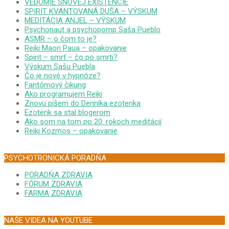
VEDOMIE SNOVEJ EXISTENCIE
SPIRIT KVANTOVANÁ DUŠA – VÝSKUM
MEDITÁCIA ANJEL – VÝSKUM
Psychonaut a psychopomp Saša Pueblo
ASMR – o čom to je?
Reiki Maori Paua – opakovanie
Spirit – smrť – čo po smrti?
Výskum Sašu Puebla
Čo je nové v hypnóze?
Fantómový čikung
Ako programujem Reiki
Znovu píšem do Denníka ezoterika
Ezoterik sa stal blogerom
Ako som na tom po 20. rokoch meditácií
Reiki Kozmos – opakovanie
PSYCHOTRONICKÁ PORADŇA
PORADŇA ZDRAVIA
FÓRUM ZDRAVIA
FARMA ZDRAVIA
NAŠE VIDEA NA YOUTUBE