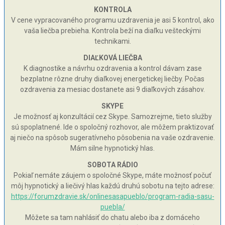
KONTROLA
V cene vypracovaného programu uzdravenia je asi 5 kontrol, ako
vaša liečba prebieha. Kontrola beží na diaľku vešteckými
technikami.
DIAĽKOVÁ LIEČBA
K diagnostike a návrhu ozdravenia a kontrol dávam zase
bezplatne rôzne druhy diaľkovej energetickej liečby. Počas
ozdravenia za mesiac dostanete asi 9 diaľkových zásahov.
SKYPE
Je možnosť aj konzultácií cez Skype. Samozrejme, tieto služby
sú spoplatnené. Ide o spoločný rozhovor, ale môžem praktizovať
aj niečo na spôsob sugeratívneho pôsobenia na vaše ozdravenie.
Mám silne hypnotický hlas.
SOBOTA RÁDIO
Pokiaľ nemáte záujem o spoločné Skype, máte možnosť počuť
môj hypnotický a liečivý hlas každú druhú sobotu na tejto adrese:
https://forumzdravie.sk/onlinesasapueblo/program-radia-sasu-
puebla/
Môžete sa tam nahlásiť do chatu alebo iba z domáceho