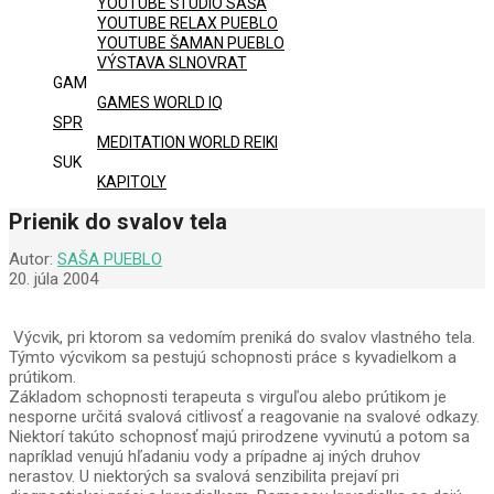
YOUTUBE ŠTÚDIO SAŠA
YOUTUBE RELAX PUEBLO
YOUTUBE ŠAMAN PUEBLO
VÝSTAVA SLNOVRAT
GAM
GAMES WORLD IQ
SPR
MEDITATION WORLD REIKI
SUK
KAPITOLY
Prienik do svalov tela
Autor:
SAŠA PUEBLO
20. júla 2004
Výcvik, pri ktorom sa vedomím preniká do svalov vlastného tela.
Týmto výcvikom sa pestujú schopnosti práce s kyvadielkom a
prútikom.
Základom schopnosti terapeuta s virguľou alebo prútikom je
nesporne určitá svalová citlivosť a reagovanie na svalové odkazy.
Niektorí takúto schopnosť majú prirodzene vyvinutú a potom sa
napríklad venujú hľadaniu vody a prípadne aj iných druhov
nerastov. U niektorých sa svalová senzibilita prejaví pri