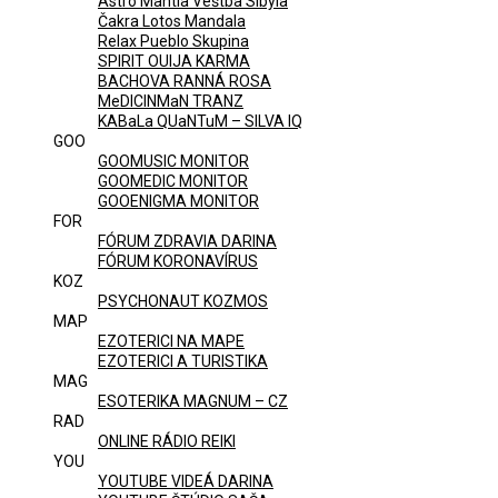
Astro Mantia Veštba Sibyla
Čakra Lotos Mandala
Relax Pueblo Skupina
SPIRIT OUIJA KARMA
BACHOVA RANNÁ ROSA
MeDICINMaN TRANZ
KABaLa QUaNTuM – SILVA IQ
GOO
GOOMUSIC MONITOR
GOOMEDIC MONITOR
GOOENIGMA MONITOR
FOR
FÓRUM ZDRAVIA DARINA
FÓRUM KORONAVÍRUS
KOZ
PSYCHONAUT KOZMOS
MAP
EZOTERICI NA MAPE
EZOTERICI A TURISTIKA
MAG
ESOTERIKA MAGNUM – CZ
RAD
ONLINE RÁDIO REIKI
YOU
YOUTUBE VIDEÁ DARINA