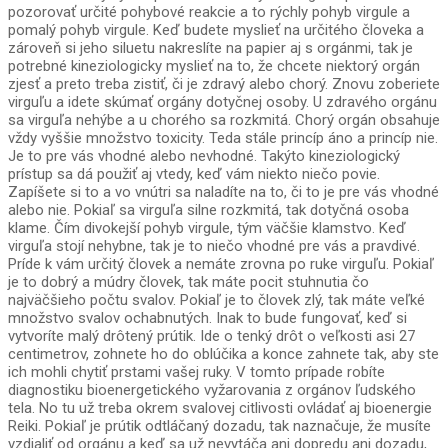
pozorovať určité pohybové reakcie a to rýchly pohyb virgule a
pomalý pohyb virgule. Keď budete myslieť na určitého človeka a
zároveň si jeho siluetu nakreslíte na papier aj s orgánmi, tak je
potrebné kineziologicky myslieť na to, že chcete niektorý orgán
zjesť a preto treba zistiť, či je zdravý alebo chorý. Znovu zoberiete
virguľu a idete skúmať orgány dotyčnej osoby. U zdravého orgánu
sa virguľa nehýbe a u chorého sa rozkmitá. Chorý orgán obsahuje
vždy vyššie množstvo toxicity. Teda stále princíp áno a princíp nie.
Je to pre vás vhodné alebo nevhodné. Takýto kineziologický
prístup sa dá použiť aj vtedy, keď vám niekto niečo povie.
Zapíšete si to a vo vnútri sa naladíte na to, či to je pre vás vhodné
alebo nie. Pokiaľ sa virguľa silne rozkmitá, tak dotyčná osoba
klame. Čím divokejší pohyb virgule, tým väčšie klamstvo. Keď
virguľa stojí nehybne, tak je to niečo vhodné pre vás a pravdivé.
Príde k vám určitý človek a nemáte zrovna po ruke virguľu. Pokiaľ
je to dobrý a múdry človek, tak máte pocit stuhnutia čo
najväčšieho počtu svalov. Pokiaľ je to človek zlý, tak máte veľké
množstvo svalov ochabnutých. Inak to bude fungovať, keď si
vytvoríte malý drôtený prútik. Ide o tenký drôt o veľkosti asi 27
centimetrov, zohnete ho do oblúčika a konce zahnete tak, aby ste
ich mohli chytiť prstami vašej ruky. V tomto prípade robíte
diagnostiku bioenergetického vyžarovania z orgánov ľudského
tela. No tu už treba okrem svalovej citlivosti ovládať aj bioenergie
Reiki. Pokiaľ je prútik odtláčaný dozadu, tak naznačuje, že musíte
vzdialiť od orgánu a keď sa už nevytáča ani dopredu ani dozadu,