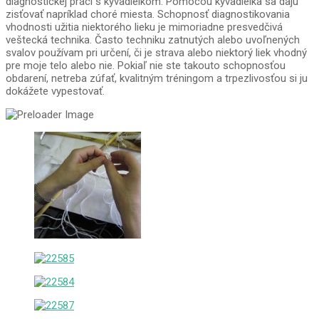
diagnostickej práci s kyvadielkom. Pomocou kyvadielka sa dajú
zisťovať napríklad choré miesta. Schopnosť diagnostikovania
vhodnosti užitia niektorého lieku je mimoriadne presvedčivá
veštecká technika. Často techniku zatnutých alebo uvoľnených
svalov používam pri určení, či je strava alebo niektorý liek vhodný
pre moje telo alebo nie. Pokiaľ nie ste takouto schopnosťou
obdarení, netreba zúfať, kvalitným tréningom a trpezlivosťou si ju
dokážete vypestovať.