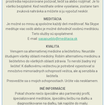
prostredia nepozorovane počúvať, liečiť sa alebo rozjímať. Je to
všetko bezplatné. Keď nestíhate online vysielanie, zostane tam
zvuková nahrávka a môžete si ju vypočuť neskôr.
MEDITÁCIA
Je možné so mnou aj spoločne každý deň meditovať. Na Skype
medituje viac osôb alebo je možné dohodnúť osobnú meditáciu.
Tieto služby sú spoplatnené.
E-mail:
sasapueblo@meditacia.sk
KVALITA
Venujem sa alternatívnej medicíne a liečiteľstvu. Neustále
študujem všetky oblasti medicíny. Robím alternatívnu medicínu a
liečiteľstvo do všetkých oblastí zdravia. To nerobí žiadny iný
liečiteľ. K diaľkovému veštectvu je potrebné vypestovať si
množstvo mimoriadnych schopností veštca, ale aj senzibila a
liečiteľa.
Presvedčte sa o mojich schopnostiach. Určite vás nesklamem.
INÉ INFORMÁCIE
Pokiaľ chcete niečo špeciálne ako partnerský profil,
špecializované meditácie, špeciálnu liečbu na diaľku a
diagnostikovanie na diaľku, tak napíšte do mailu: