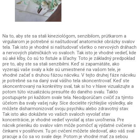
Na to, aby ste sa stali kineziológom, senzibilom, prútkarom a
virguliarom je potrebné si naštudovať anatomické obrázky svalov
tela. Tak isto je vhodné si naštudovať všetko o nervových dráhach
a nervových platničkách vo svaloch. Tak isto je vhodné vedieť, kde
sú aké kĺby, čo sú to fistule a šľachy. Toto je základný predpoklad
pre to, aby ste sa stali senzibilmi. Keď si zapamätáte, ako
vyzerajú vaše svaly a kde sú umiestnené na vašom tele, je
vhodné začať s druhou fázou nácviku. V tejto druhej fáze nácviku
je potrebné sa na daný sval vášho tela skoncentrovať. Keď ste
skoncentrovaný na konkrétny sval, tak si ho v hlave vizualizujte a
potom túto vizualizáciu presuňte do daného svalu. Takto
postupujete pri každom svale tela. Neodporúčam cvičiť za týmto
účelom iba svaly vašej ruky. Síce docielite rýchlejšie výsledky, ale
môžete disharmonizovať svoju psychiku alebo zdravotný stav.
Tak isto ako dokážete vo vašich svaloch vyvolať stav
koncentrácie, je vhodné vedieť vyvolať aj stav uvoľnenia. Pre
nácvik prieniku do svalov vám môže pomôcť aj výdatné cvičenie s
činkami v posilňovni. Tu pri cvičení môžete sledovať, ako váš sval
pracuje a čo sa vo svale deje. Potom je vhodné mať za sebou