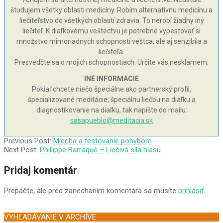
študujem všetky oblasti medicíny. Robím alternatívnu medicínu a
liečiteľstvo do všetkých oblastí zdravia. To nerobí žiadny iný
liečiteľ. K diaľkovému veštectvu je potrebné vypestovať si
množstvo mimoriadnych schopností veštca, ale aj senzibila a
liečiteľa.
Presvedčte sa o mojich schopnostiach. Určite vás nesklamem.
INÉ INFORMÁCIE
Pokiaľ chcete niečo špeciálne ako partnerský profil,
špecializované meditácie, špeciálnu liečbu na diaľku a
diagnostikovanie na diaľku, tak napíšte do mailu:
sasapueblo@meditacia.sk
2004-
Previous Post:
Miecha a testovanie pohybom
08-
Next Post:
Phillippe Barraqué – Liečivá sila hlasu
07
Pridaj komentár
Prepáčte, ale pred zanechaním komentára sa musíte
prihlásiť
.
VYHĽADÁVANIE V ARCHÍVE