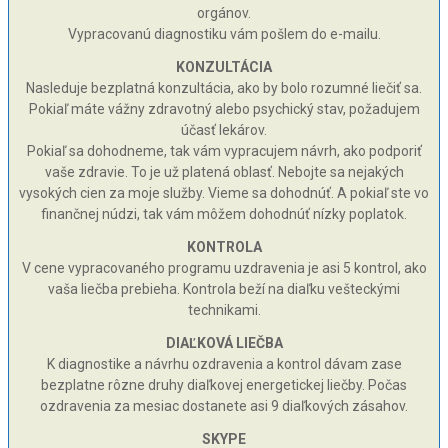
orgánov.
Vypracovanú diagnostiku vám pošlem do e-mailu.
KONZULTÁCIA
Nasleduje bezplatná konzultácia, ako by bolo rozumné liečiť sa.
Pokiaľ máte vážny zdravotný alebo psychický stav, požadujem
účasť lekárov.
Pokiaľ sa dohodneme, tak vám vypracujem návrh, ako podporiť
vaše zdravie. To je už platená oblasť. Nebojte sa nejakých
vysokých cien za moje služby. Vieme sa dohodnúť. A pokiaľ ste vo
finančnej núdzi, tak vám môžem dohodnúť nízky poplatok.
KONTROLA
V cene vypracovaného programu uzdravenia je asi 5 kontrol, ako
vaša liečba prebieha. Kontrola beží na diaľku vešteckými
technikami.
DIAĽKOVÁ LIEČBA
K diagnostike a návrhu ozdravenia a kontrol dávam zase
bezplatne rôzne druhy diaľkovej energetickej liečby. Počas
ozdravenia za mesiac dostanete asi 9 diaľkových zásahov.
SKYPE