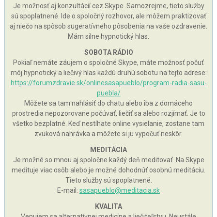
Je možnosť aj konzultácií cez Skype. Samozrejme, tieto služby
sú spoplatnené. Ide o spoločný rozhovor, ale môžem praktizovať
aj niečo na spôsob sugeratívneho pôsobenia na vaše ozdravenie.
Mám silne hypnotický hlas.
SOBOTA RÁDIO
Pokiaľ nemáte záujem o spoločné Skype, máte možnosť počuť
môj hypnotický a liečivý hlas každú druhú sobotu na tejto adrese:
https://forumzdravie.sk/onlinesasapueblo/program-radia-sasu-
puebla/
Môžete sa tam nahlásiť do chatu alebo iba z domáceho
prostredia nepozorovane počúvať, liečiť sa alebo rozjímať. Je to
všetko bezplatné. Keď nestíhate online vysielanie, zostane tam
zvuková nahrávka a môžete si ju vypočuť neskôr.
MEDITÁCIA
Je možné so mnou aj spoločne každý deň meditovať. Na Skype
medituje viac osôb alebo je možné dohodnúť osobnú meditáciu.
Tieto služby sú spoplatnené.
E-mail:
sasapueblo@meditacia.sk
KVALITA
Venujem sa alternatívnej medicíne a liečiteľstvu. Neustále