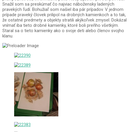
Snažil som sa preskúmať čo najviac nábožensky ladených
pravekých ľudí. Bohužiaľ som našiel iba pár prípadov. V jednom
prípade praveký človek prilipol na drobných kamienkoch a to tak,
že ostatné predmety a objekty stratili akýkoľvek zmysel. Dokázal
vnímať iba tieto drobné kamienky, ktoré boli preňho všetkým.
Staral sa o tieto kamienky ako o svoje deti alebo členov svojho
klanu.