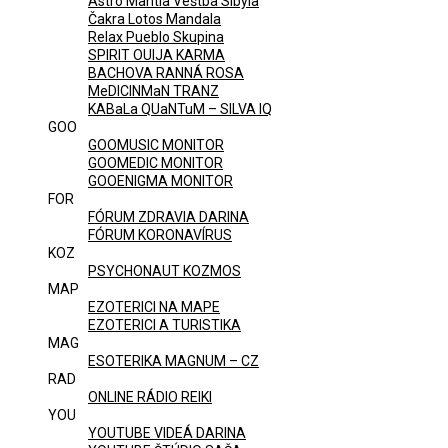
Astro Mantia Veštba Sibyla
Čakra Lotos Mandala
Relax Pueblo Skupina
SPIRIT OUIJA KARMA
BACHOVA RANNÁ ROSA
MeDICINMaN TRANZ
KABaLa QUaNTuM – SILVA IQ
GOO
GOOMUSIC MONITOR
GOOMEDIC MONITOR
GOOENIGMA MONITOR
FOR
FÓRUM ZDRAVIA DARINA
FÓRUM KORONAVÍRUS
KOZ
PSYCHONAUT KOZMOS
MAP
EZOTERICI NA MAPE
EZOTERICI A TURISTIKA
MAG
ESOTERIKA MAGNUM – CZ
RAD
ONLINE RÁDIO REIKI
YOU
YOUTUBE VIDEÁ DARINA