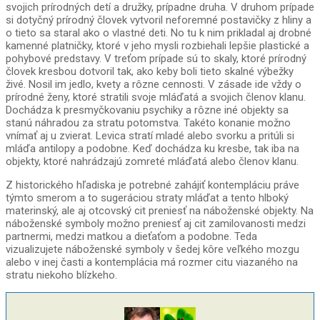
svojich prírodných detí a družky, prípadne druha. V druhom prípade
si dotyčný prírodný človek vytvoril neforemné postavičky z hliny a
o tieto sa staral ako o vlastné deti. No tu k nim prikladal aj drobné
kamenné platničky, ktoré v jeho mysli rozbiehali lepšie plastické a
pohybové predstavy. V treťom prípade sú to skaly, ktoré prírodný
človek kresbou dotvoril tak, ako keby boli tieto skalné výbežky
živé. Nosil im jedlo, kvety a rôzne cennosti. V zásade ide vždy o
prírodné ženy, ktoré stratili svoje mláďatá a svojich členov klanu.
Dochádza k presmyčkovaniu psychiky a rôzne iné objekty sa
stanú náhradou za stratu potomstva. Takéto konanie možno
vnímať aj u zvierat. Levica stratí mladé alebo svorku a pritúli si
mláďa antilopy a podobne. Keď dochádza ku kresbe, tak iba na
objekty, ktoré nahrádzajú zomreté mláďatá alebo členov klanu.
Z historického hľadiska je potrebné zahájiť kontempláciu práve
týmto smerom a to sugeráciou straty mláďat a tento hlboký
materinský, ale aj otcovský cit preniesť na náboženské objekty. Na
náboženské symboly možno preniesť aj cit zamilovanosti medzi
partnermi, medzi matkou a dieťaťom a podobne. Teda
vizualizujete náboženské symboly v šedej kôre veľkého mozgu
alebo v inej časti a kontemplácia má rozmer citu viazaného na
stratu niekoho blízkeho.