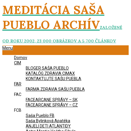
Skip
MEDITÁCIA SAŠA
to
content
PUEBLO ARCHÍV
ZALOŽENÉ
OD ROKU 2002, 23 000 OBRÁZKOV A 5 700 ČLÁNKOV
Primary
Menu
Navigation
Domov
Menu
CIM
BLOGER SAŠA PUEBLO
KATALÓG ZDRAVIA CIMAX
KONTAKTUJTE SAŠU PUEBLA
FAR
FARMA ZDRAVIA SAŠU PUEBLA
FAC
FACEARCANE SPRÁVY – SK
FACEARCANE SPRÁVY – CZ
FCB
Saša Pueblo FB
Saša Bylinková Apatéka
ANJELI DETI ATLANTIDY