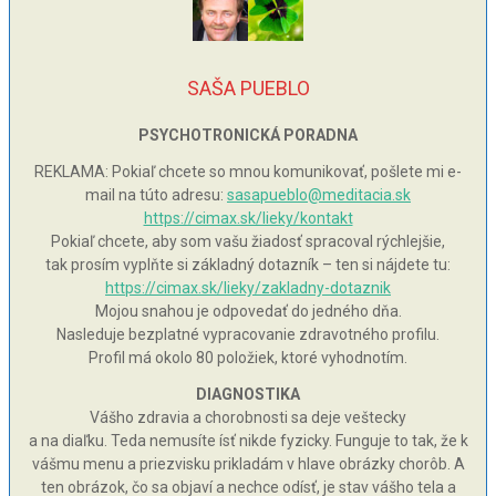
SAŠA PUEBLO
PSYCHOTRONICKÁ PORADNA
REKLAMA: Pokiaľ chcete so mnou komunikovať, pošlete mi e-
mail na túto adresu:
sasapueblo@meditacia.sk
https://cimax.sk/lieky/kontakt
Pokiaľ chcete, aby som vašu žiadosť spracoval rýchlejšie,
tak prosím vyplňte si základný dotazník – ten si nájdete tu:
https://cimax.sk/lieky/zakladny-dotaznik
Mojou snahou je odpovedať do jedného dňa.
Nasleduje bezplatné vypracovanie zdravotného profilu.
Profil má okolo 80 položiek, ktoré vyhodnotím.
DIAGNOSTIKA
Vášho zdravia a chorobnosti sa deje veštecky
a na diaľku. Teda nemusíte ísť nikde fyzicky. Funguje to tak, že k
vášmu menu a priezvisku prikladám v hlave obrázky chorôb. A
ten obrázok, čo sa objaví a nechce odísť, je stav vášho tela a