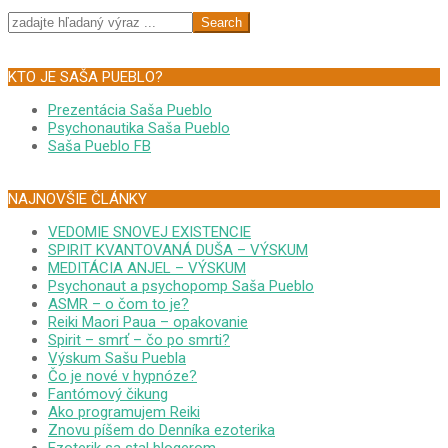
Search
KTO JE SAŠA PUEBLO?
Prezentácia Saša Pueblo
Psychonautika Saša Pueblo
Saša Pueblo FB
NAJNOVŠIE ČLÁNKY
VEDOMIE SNOVEJ EXISTENCIE
SPIRIT KVANTOVANÁ DUŠA – VÝSKUM
MEDITÁCIA ANJEL – VÝSKUM
Psychonaut a psychopomp Saša Pueblo
ASMR – o čom to je?
Reiki Maori Paua – opakovanie
Spirit – smrť – čo po smrti?
Výskum Sašu Puebla
Čo je nové v hypnóze?
Fantómový čikung
Ako programujem Reiki
Znovu píšem do Denníka ezoterika
Ezoterik sa stal blogerom