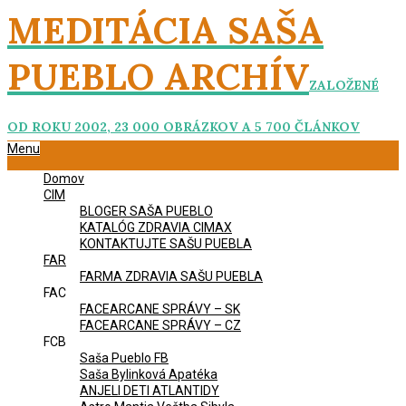
Skip
MEDITÁCIA SAŠA
to
content
PUEBLO ARCHÍV
ZALOŽENÉ
OD ROKU 2002, 23 000 OBRÁZKOV A 5 700 ČLÁNKOV
Primary
Menu
Navigation
Domov
Menu
CIM
BLOGER SAŠA PUEBLO
KATALÓG ZDRAVIA CIMAX
KONTAKTUJTE SAŠU PUEBLA
FAR
FARMA ZDRAVIA SAŠU PUEBLA
FAC
FACEARCANE SPRÁVY – SK
FACEARCANE SPRÁVY – CZ
FCB
Saša Pueblo FB
Saša Bylinková Apatéka
ANJELI DETI ATLANTIDY