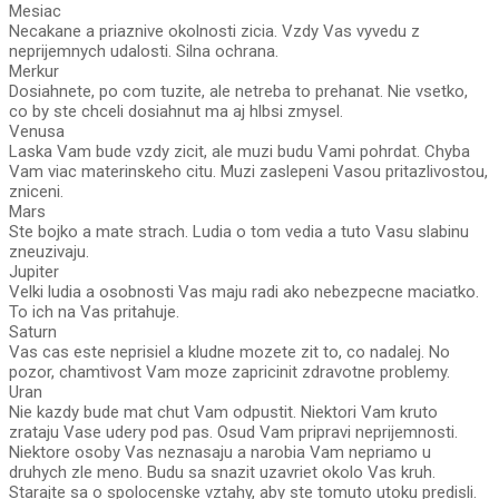
Mesiac
Necakane a priaznive okolnosti zicia. Vzdy Vas vyvedu z
neprijemnych udalosti. Silna ochrana.
Merkur
Dosiahnete, po com tuzite, ale netreba to prehanat. Nie vsetko,
co by ste chceli dosiahnut ma aj hlbsi zmysel.
Venusa
Laska Vam bude vzdy zicit, ale muzi budu Vami pohrdat. Chyba
Vam viac materinskeho citu. Muzi zaslepeni Vasou pritazlivostou,
zniceni.
Mars
Ste bojko a mate strach. Ludia o tom vedia a tuto Vasu slabinu
zneuzivaju.
Jupiter
Velki ludia a osobnosti Vas maju radi ako nebezpecne maciatko.
To ich na Vas pritahuje.
Saturn
Vas cas este neprisiel a kludne mozete zit to, co nadalej. No
pozor, chamtivost Vam moze zapricinit zdravotne problemy.
Uran
Nie kazdy bude mat chut Vam odpustit. Niektori Vam kruto
zrataju Vase udery pod pas. Osud Vam pripravi neprijemnosti.
Niektore osoby Vas neznasaju a narobia Vam nepriamo u
druhych zle meno. Budu sa snazit uzavriet okolo Vas kruh.
Starajte sa o spolocenske vztahy, aby ste tomuto utoku predisli.