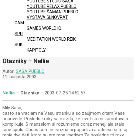
YOUTUBE ŠTÚDIO SAŠA
YOUTUBE RELAX PUEBLO
YOUTUBE ŠAMAN PUEBLO
VÝSTAVA SLNOVRAT
GAM
GAMES WORLD IQ
SPR
MEDITATION WORLD REIKI
SUK
KAPITOLY
Otazniky – Nellie
Autor:
SAŠA PUEBLO
11. augusta 2003
Nellie
– Otazniky –
2003-07-25 14:52:57
Mily Sasa,
casto sa vraciam na Vasu stranku a so zaujmom citam Vase
odpovede. Posledne roky sa mi zda, ze zivot sa mi zamotava a
komplikuje. S manzelom si rozumieme coraz menej, ale stale
sme spolu. Obcas som nervozna ci popudliva a odnesu si to aj
moje dve deti, ktore su pre mna vsetkym.Za posledne tri roky