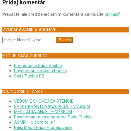
Pridaj komentár
Prepáčte, ale pred zanechaním komentára sa musíte
prihlásiť
.
VYHĽADÁVANIE V ARCHÍVE
Search
KTO JE SAŠA PUEBLO?
Prezentácia Saša Pueblo
Psychonautika Saša Pueblo
Saša Pueblo FB
NAJNOVŠIE ČLÁNKY
VEDOMIE SNOVEJ EXISTENCIE
SPIRIT KVANTOVANÁ DUŠA – VÝSKUM
MEDITÁCIA ANJEL – VÝSKUM
Psychonaut a psychopomp Saša Pueblo
ASMR – o čom to je?
Reiki Maori Paua – opakovanie