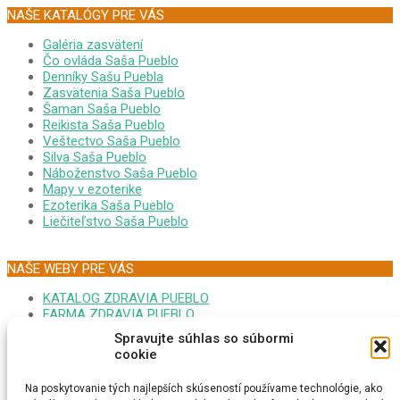
NAŠE KATALÓGY PRE VÁS
Galéria zasvätení
Čo ovláda Saša Pueblo
Denníky Sašu Puebla
Zasvätenia Saša Pueblo
Šaman Saša Pueblo
Reikista Saša Pueblo
Veštectvo Saša Pueblo
Silva Saša Pueblo
Náboženstvo Saša Pueblo
Mapy v ezoterike
Ezoterika Saša Pueblo
Liečiteľstvo Saša Pueblo
NAŠE WEBY PRE VÁS
KATALOG ZDRAVIA PUEBLO
FARMA ZDRAVIA PUEBLO
FORUM EZOTERIKA DARINA
Spravujte súhlas so súbormi
MONITOR GOOPLEX SASA
cookie
FORUM ZDRAVIA DARINA
PSYCHONAUTIKA KRISTINA
Na poskytovanie tých najlepších skúseností používame technológie, ako
MEDITÁCIA SAŠA PUEBLO