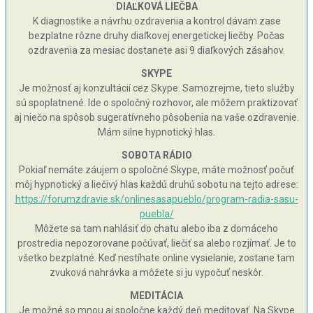
DIAĽKOVÁ LIEČBA
K diagnostike a návrhu ozdravenia a kontrol dávam zase
bezplatne rôzne druhy diaľkovej energetickej liečby. Počas
ozdravenia za mesiac dostanete asi 9 diaľkových zásahov.
SKYPE
Je možnosť aj konzultácií cez Skype. Samozrejme, tieto služby
sú spoplatnené. Ide o spoločný rozhovor, ale môžem praktizovať
aj niečo na spôsob sugeratívneho pôsobenia na vaše ozdravenie.
Mám silne hypnotický hlas.
SOBOTA RÁDIO
Pokiaľ nemáte záujem o spoločné Skype, máte možnosť počuť
môj hypnotický a liečivý hlas každú druhú sobotu na tejto adrese:
https://forumzdravie.sk/onlinesasapueblo/program-radia-sasu-
puebla/
Môžete sa tam nahlásiť do chatu alebo iba z domáceho
prostredia nepozorovane počúvať, liečiť sa alebo rozjímať. Je to
všetko bezplatné. Keď nestíhate online vysielanie, zostane tam
zvuková nahrávka a môžete si ju vypočuť neskôr.
MEDITÁCIA
Je možné so mnou aj spoločne každý deň meditovať. Na Skype