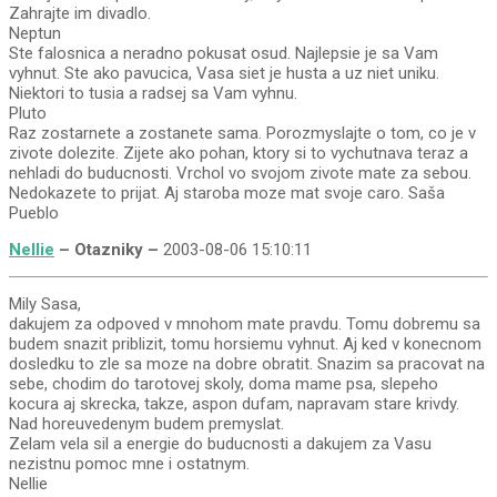
Zahrajte im divadlo.
Neptun
Ste falosnica a neradno pokusat osud. Najlepsie je sa Vam
vyhnut. Ste ako pavucica, Vasa siet je husta a uz niet uniku.
Niektori to tusia a radsej sa Vam vyhnu.
Pluto
Raz zostarnete a zostanete sama. Porozmyslajte o tom, co je v
zivote dolezite. Zijete ako pohan, ktory si to vychutnava teraz a
nehladi do buducnosti. Vrchol vo svojom zivote mate za sebou.
Nedokazete to prijat. Aj staroba moze mat svoje caro. Saša
Pueblo
Nellie
– Otazniky –
2003-08-06 15:10:11
Mily Sasa,
dakujem za odpoved v mnohom mate pravdu. Tomu dobremu sa
budem snazit priblizit, tomu horsiemu vyhnut. Aj ked v konecnom
dosledku to zle sa moze na dobre obratit. Snazim sa pracovat na
sebe, chodim do tarotovej skoly, doma mame psa, slepeho
kocura aj skrecka, takze, aspon dufam, napravam stare krivdy.
Nad horeuvedenym budem premyslat.
Zelam vela sil a energie do buducnosti a dakujem za Vasu
nezistnu pomoc mne i ostatnym.
Nellie