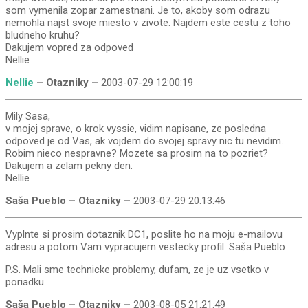
som vymenila zopar zamestnani. Je to, akoby som odrazu
nemohla najst svoje miesto v zivote. Najdem este cestu z toho
bludneho kruhu?
Dakujem vopred za odpoved
Nellie
Nellie
– Otazniky –
2003-07-29 12:00:19
Mily Sasa,
v mojej sprave, o krok vyssie, vidim napisane, ze posledna
odpoved je od Vas, ak vojdem do svojej spravy nic tu nevidim.
Robim nieco nespravne? Mozete sa prosim na to pozriet?
Dakujem a zelam pekny den.
Nellie
Saša Pueblo – Otazniky –
2003-07-29 20:13:46
Vyplnte si prosim dotaznik DC1, poslite ho na moju e-mailovu
adresu a potom Vam vypracujem vestecky profil. Saša Pueblo
P.S. Mali sme technicke problemy, dufam, ze je uz vsetko v
poriadku.
Saša Pueblo – Otazniky –
2003-08-05 21:21:49