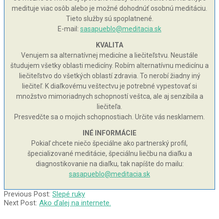
medituje viac osôb alebo je možné dohodnúť osobnú meditáciu.
Tieto služby sú spoplatnené.
E-mail:
sasapueblo@meditacia.sk
KVALITA
Venujem sa alternatívnej medicíne a liečiteľstvu. Neustále
študujem všetky oblasti medicíny. Robím alternatívnu medicínu a
liečiteľstvo do všetkých oblastí zdravia. To nerobí žiadny iný
liečiteľ. K diaľkovému veštectvu je potrebné vypestovať si
množstvo mimoriadnych schopností veštca, ale aj senzibila a
liečiteľa.
Presvedčte sa o mojich schopnostiach. Určite vás nesklamem.
INÉ INFORMÁCIE
Pokiaľ chcete niečo špeciálne ako partnerský profil,
špecializované meditácie, špeciálnu liečbu na diaľku a
diagnostikovanie na diaľku, tak napíšte do mailu:
sasapueblo@meditacia.sk
2003-
Previous Post:
Slepé ruky
08-
Next Post:
Ako ďalej na internete.
11