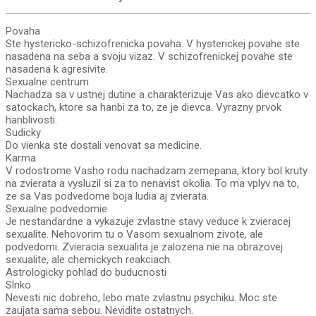
Povaha
Ste hystericko-schizofrenicka povaha. V hysterickej povahe ste
nasadena na seba a svoju vizaz. V schizofrenickej povahe ste
nasadena k agresivite.
Sexualne centrum
Nachadza sa v ustnej dutine a charakterizuje Vas ako dievcatko v
satockach, ktore sa hanbi za to, ze je dievca. Vyrazny prvok
hanblivosti.
Sudicky
Do vienka ste dostali venovat sa medicine.
Karma
V rodostrome Vasho rodu nachadzam zemepana, ktory bol kruty
na zvierata a vysluzil si za to nenavist okolia. To ma vplyv na to,
ze sa Vas podvedome boja ludia aj zvierata.
Sexualne podvedomie
Je nestandardne a vykazuje zvlastne stavy veduce k zvieracej
sexualite. Nehovorim tu o Vasom sexualnom zivote, ale
podvedomi. Zvieracia sexualita je zalozena nie na obrazovej
sexualite, ale chemickych reakciach.
Astrologicky pohlad do buducnosti
Slnko
Nevesti nic dobreho, lebo mate zvlastnu psychiku. Moc ste
zaujata sama sebou. Nevidite ostatnych.