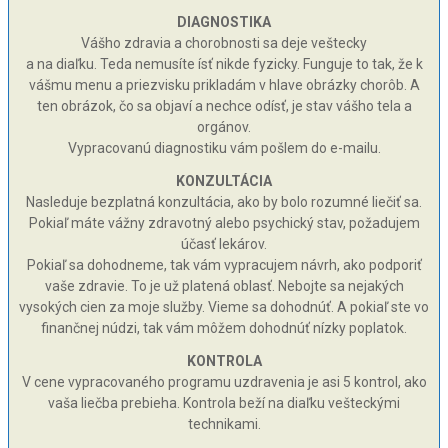
DIAGNOSTIKA
Vášho zdravia a chorobnosti sa deje veštecky
a na diaľku. Teda nemusíte ísť nikde fyzicky. Funguje to tak, že k
vášmu menu a priezvisku prikladám v hlave obrázky chorôb. A
ten obrázok, čo sa objaví a nechce odísť, je stav vášho tela a
orgánov.
Vypracovanú diagnostiku vám pošlem do e-mailu.
KONZULTÁCIA
Nasleduje bezplatná konzultácia, ako by bolo rozumné liečiť sa.
Pokiaľ máte vážny zdravotný alebo psychický stav, požadujem
účasť lekárov.
Pokiaľ sa dohodneme, tak vám vypracujem návrh, ako podporiť
vaše zdravie. To je už platená oblasť. Nebojte sa nejakých
vysokých cien za moje služby. Vieme sa dohodnúť. A pokiaľ ste vo
finančnej núdzi, tak vám môžem dohodnúť nízky poplatok.
KONTROLA
V cene vypracovaného programu uzdravenia je asi 5 kontrol, ako
vaša liečba prebieha. Kontrola beží na diaľku vešteckými
technikami.