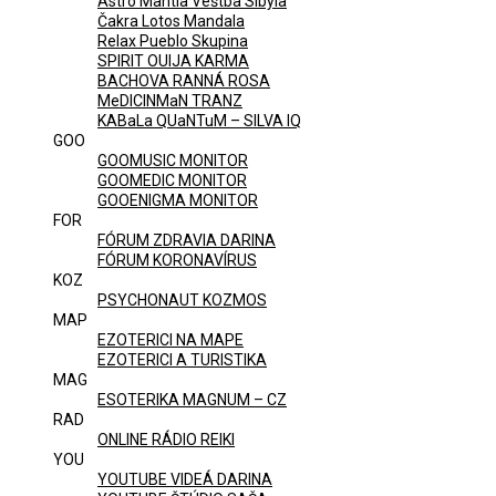
Astro Mantia Veštba Sibyla
Čakra Lotos Mandala
Relax Pueblo Skupina
SPIRIT OUIJA KARMA
BACHOVA RANNÁ ROSA
MeDICINMaN TRANZ
KABaLa QUaNTuM – SILVA IQ
GOO
GOOMUSIC MONITOR
GOOMEDIC MONITOR
GOOENIGMA MONITOR
FOR
FÓRUM ZDRAVIA DARINA
FÓRUM KORONAVÍRUS
KOZ
PSYCHONAUT KOZMOS
MAP
EZOTERICI NA MAPE
EZOTERICI A TURISTIKA
MAG
ESOTERIKA MAGNUM – CZ
RAD
ONLINE RÁDIO REIKI
YOU
YOUTUBE VIDEÁ DARINA