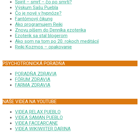
Spirit – smrť – čo po smrti?
Výskum Sašu Puebla
Čo je nové v hypnóze?
Fantómový čikung
Ako programujem Reiki
Znovu píšem do Denníka ezoterika
Ezoterik sa stal blogerom
Ako som na tom po 20. rokoch meditácií
Reiki Kozmos – opakovanie
PSYCHOTRONICKÁ PORADŇA
PORADŇA ZDRAVIA
FÓRUM ZDRAVIA
FARMA ZDRAVIA
NAŠE VIDEA NA YOUTUBE
VIDEA RELAX PUEBLO
VIDEA SAMAN PUEBLO
VIDEA FACEARCANE
VIDEA WIKIWIITER DARINA