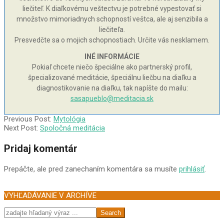
liečiteľ. K diaľkovému veštectvu je potrebné vypestovať si
množstvo mimoriadnych schopností veštca, ale aj senzibila a
liečiteľa.
Presvedčte sa o mojich schopnostiach. Určite vás nesklamem.
INÉ INFORMÁCIE
Pokiaľ chcete niečo špeciálne ako partnerský profil,
špecializované meditácie, špeciálnu liečbu na diaľku a
diagnostikovanie na diaľku, tak napíšte do mailu:
sasapueblo@meditacia.sk
2002-
Previous Post:
Mytológia
07-
Next Post:
Spoločná meditácia
14
Pridaj komentár
Prepáčte, ale pred zanechaním komentára sa musíte
prihlásiť
.
VYHĽADÁVANIE V ARCHÍVE
Search