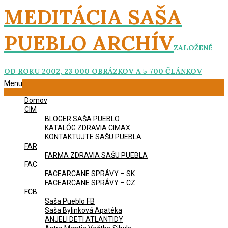
Skip
MEDITÁCIA SAŠA
to
content
PUEBLO ARCHÍV
ZALOŽENÉ
OD ROKU 2002, 23 000 OBRÁZKOV A 5 700 ČLÁNKOV
Primary
Menu
Navigation
Domov
Menu
CIM
BLOGER SAŠA PUEBLO
KATALÓG ZDRAVIA CIMAX
KONTAKTUJTE SAŠU PUEBLA
FAR
FARMA ZDRAVIA SAŠU PUEBLA
FAC
FACEARCANE SPRÁVY – SK
FACEARCANE SPRÁVY – CZ
FCB
Saša Pueblo FB
Saša Bylinková Apatéka
ANJELI DETI ATLANTIDY