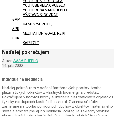
YOUTUBE ŠTÚDIO SAŠA
YOUTUBE RELAX PUEBLO
YOUTUBE ŠAMAN PUEBLO
VÝSTAVA SLNOVRAT
GAM
GAMES WORLD IQ
SPR
MEDITATION WORLD REIKI
SUK
KAPITOLY
Naďalej pokračujem
Autor:
SAŠA PUEBLO
14. júla 2002
Individuálna meditácia
Naďalej pokračujem v cvičení fantómových pocitov, tvorbe
plazmatických objektov z vlastných bioenergií a predstáv.
Pokračujem v nácviku tvorby a likvidácie plazmatických objektov z
fyzicky existujúcich kostí ľudí a zvierat. Cvičenia sú ďalej
zamerané na tvorbu pomocných duchov z objektov materiálneho
sveta. Samozrejme aj ich likvidácia. Pokračuje základný výskum
plazmatických objektov živých špiritistov, ktorí dokážu určitým