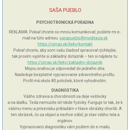
SAŠA PUEBLO
PSYCHOTRONICKÁ PORADNA
REKLAMA: Pokiaľ chcete so mnou komunikovať, pošlete mi e-
mail na túto adresu:
sasapueblo@meditacia.sk
https://cimax.sk/lieky/kontakt
Pokiaľ chcete, aby som vašu žiadosť spracoval rýchlejšie,
tak prosím vyplňte si základný dotazník – ten si nájdete tu:
https://cimax.sk/lieky/zakladny-dotaznik
Mojou snahou je odpovedať do jedného dňa.
Nasleduje bezplatné vypracovanie zdravotného profilu.
Profil má okolo 80 položiek, ktoré vyhodnotím.
DIAGNOSTIKA
Vášho zdravia a chorobnosti sa deje veštecky
a na diaľku. Teda nemusíte ísť nikde fyzicky. Funguje to tak, že k
vášmu menu a priezvisku prikladám v hlave obrázky chorôb. A
ten obrázok, čo sa objaví a nechce odísť, je stav vášho tela a
orgánov.
Vypracovanú diagnostiku vám pošlem do e-mailu.