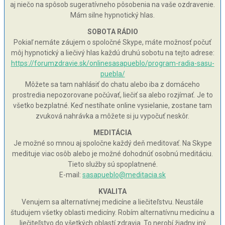
aj niečo na spôsob sugeratívneho pôsobenia na vaše ozdravenie.
Mám silne hypnotický hlas.
SOBOTA RÁDIO
Pokiaľ nemáte záujem o spoločné Skype, máte možnosť počuť
môj hypnotický a liečivý hlas každú druhú sobotu na tejto adrese:
https://forumzdravie.sk/onlinesasapueblo/program-radia-sasu-
puebla/
Môžete sa tam nahlásiť do chatu alebo iba z domáceho
prostredia nepozorovane počúvať, liečiť sa alebo rozjímať. Je to
všetko bezplatné. Keď nestíhate online vysielanie, zostane tam
zvuková nahrávka a môžete si ju vypočuť neskôr.
MEDITÁCIA
Je možné so mnou aj spoločne každý deň meditovať. Na Skype
medituje viac osôb alebo je možné dohodnúť osobnú meditáciu.
Tieto služby sú spoplatnené.
E-mail:
sasapueblo@meditacia.sk
KVALITA
Venujem sa alternatívnej medicíne a liečiteľstvu. Neustále
študujem všetky oblasti medicíny. Robím alternatívnu medicínu a
liečiteľstvo do všetkých oblastí zdravia. To nerobí žiadny iný