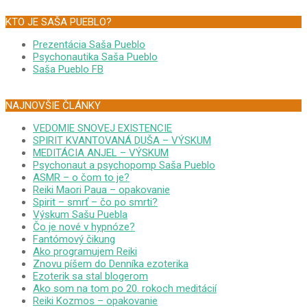
KTO JE SAŠA PUEBLO?
Prezentácia Saša Pueblo
Psychonautika Saša Pueblo
Saša Pueblo FB
NAJNOVŠIE ČLÁNKY
VEDOMIE SNOVEJ EXISTENCIE
SPIRIT KVANTOVANÁ DUŠA – VÝSKUM
MEDITÁCIA ANJEL – VÝSKUM
Psychonaut a psychopomp Saša Pueblo
ASMR – o čom to je?
Reiki Maori Paua – opakovanie
Spirit – smrť – čo po smrti?
Výskum Sašu Puebla
Čo je nové v hypnóze?
Fantómový čikung
Ako programujem Reiki
Znovu píšem do Denníka ezoterika
Ezoterik sa stal blogerom
Ako som na tom po 20. rokoch meditácií
Reiki Kozmos – opakovanie