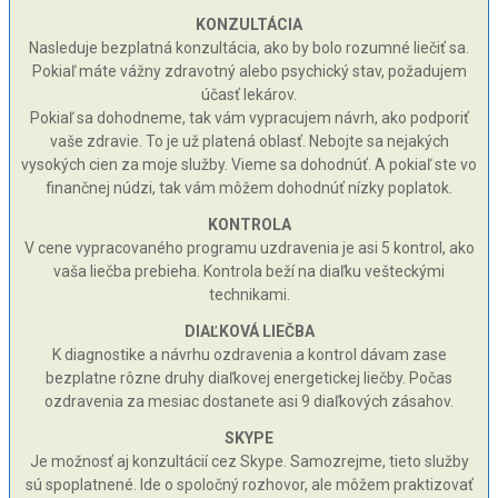
KONZULTÁCIA
Nasleduje bezplatná konzultácia, ako by bolo rozumné liečiť sa.
Pokiaľ máte vážny zdravotný alebo psychický stav, požadujem
účasť lekárov.
Pokiaľ sa dohodneme, tak vám vypracujem návrh, ako podporiť
vaše zdravie. To je už platená oblasť. Nebojte sa nejakých
vysokých cien za moje služby. Vieme sa dohodnúť. A pokiaľ ste vo
finančnej núdzi, tak vám môžem dohodnúť nízky poplatok.
KONTROLA
V cene vypracovaného programu uzdravenia je asi 5 kontrol, ako
vaša liečba prebieha. Kontrola beží na diaľku vešteckými
technikami.
DIAĽKOVÁ LIEČBA
K diagnostike a návrhu ozdravenia a kontrol dávam zase
bezplatne rôzne druhy diaľkovej energetickej liečby. Počas
ozdravenia za mesiac dostanete asi 9 diaľkových zásahov.
SKYPE
Je možnosť aj konzultácií cez Skype. Samozrejme, tieto služby
sú spoplatnené. Ide o spoločný rozhovor, ale môžem praktizovať