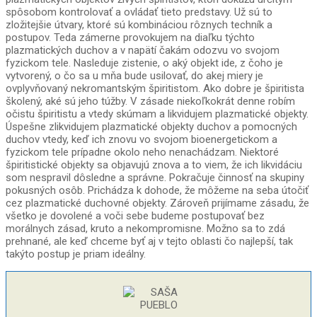
spôsobom kontrolovať a ovládať tieto predstavy. Už sú to
zložitejšie útvary, ktoré sú kombináciou rôznych techník a
postupov. Teda zámerne provokujem na diaľku týchto
plazmatických duchov a v napätí čakám odozvu vo svojom
fyzickom tele. Nasleduje zistenie, o aký objekt ide, z čoho je
vytvorený, o čo sa u mňa bude usilovať, do akej miery je
ovplyvňovaný nekromantským špiritistom. Ako dobre je špiritista
školený, aké sú jeho túžby. V zásade niekoľkokrát denne robím
očistu špiritistu a vtedy skúmam a likvidujem plazmatické objekty.
Úspešne zlikvidujem plazmatické objekty duchov a pomocných
duchov vtedy, keď ich znovu vo svojom bioenergetickom a
fyzickom tele prípadne okolo neho nenachádzam. Niektoré
špiritistické objekty sa objavujú znova a to viem, že ich likvidáciu
som nespravil dôsledne a správne. Pokračuje činnosť na skupiny
pokusných osôb. Prichádza k dohode, že môžeme na seba útočiť
cez plazmatické duchovné objekty. Zároveň prijímame zásadu, že
všetko je dovolené a voči sebe budeme postupovať bez
morálnych zásad, kruto a nekompromisne. Možno sa to zdá
prehnané, ale keď chceme byť aj v tejto oblasti čo najlepší, tak
takýto postup je priam ideálny.