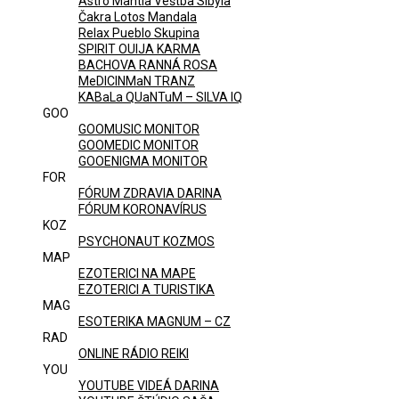
Astro Mantia Veštba Sibyla
Čakra Lotos Mandala
Relax Pueblo Skupina
SPIRIT OUIJA KARMA
BACHOVA RANNÁ ROSA
MeDICINMaN TRANZ
KABaLa QUaNTuM – SILVA IQ
GOO
GOOMUSIC MONITOR
GOOMEDIC MONITOR
GOOENIGMA MONITOR
FOR
FÓRUM ZDRAVIA DARINA
FÓRUM KORONAVÍRUS
KOZ
PSYCHONAUT KOZMOS
MAP
EZOTERICI NA MAPE
EZOTERICI A TURISTIKA
MAG
ESOTERIKA MAGNUM – CZ
RAD
ONLINE RÁDIO REIKI
YOU
YOUTUBE VIDEÁ DARINA