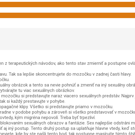
en z terapeutických návodov, ako tento stav zmierniť a postupne ovl
hlavu. Tak sa lepšie skoncentrujete do mozočku v zadnej časti hlavy.
očku.
álny obrázok a tento sa nevie pohnúť a zmeniť na iný sexuálny obr
tvárajte tu viac sexuálnych obrázkov.
v mozočku si predstavujte naraz viacero sexuálnych predstáv. Najpr
ak si každý prestavujte v pohybe.
opagačné klipy. Všetko si predstavujte priamo v mozočku.
ýhradne v podobe pohybu a zároveň si všetko predstavovať v mozočku
vtedy, kým migréna nepovolí. Treba byť trpezliví.
 blokovaním sexuálnych obrazov a fantázie. Sex najlepšie odstráni m
j iný postup. Tento druhý postup sa uplatňuje hlavne vtedy, keď ste m
neviete, kde by ste našli tento bod, tak postupne masírujte týmto št