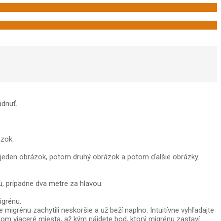
ádnuť.
ázok.
v jeden obrázok, potom druhý obrázok a potom ďalšie obrázky.
, prípadne dva metre za hlavou.
igrénu.
igrénu zachytili neskoršie a už beží naplno. Intuitívne vyhľadajte
ýlom viaceré miesta, až kým nájdete bod, ktorý migrénu zastaví.