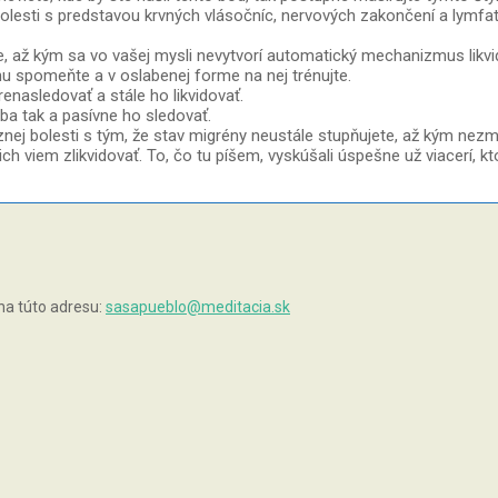
olesti s predstavou krvných vlásočníc, nervových zakončení a lymfati
e, až kým sa vo vašej mysli nevytvorí automatický mechanizmus likv
nu spomeňte a v oslabenej forme na nej trénujte.
enasledovať a stále ho likvidovať.
a tak a pasívne ho sledovať.
ej bolesti s tým, že stav migrény neustále stupňujete, až kým nezm
h viem zlikvidovať. To, čo tu píšem, vyskúšali úspešne už viacerí, kt
na túto adresu:
sasapueblo@meditacia.sk