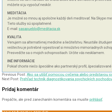
môžete si ju vypočuť neskôr.
MEDITÁCIA
Je možné so mnou aj spoločne každý deň meditovať. Na Skype med
Tieto služby sú spoplatnené.
E-mail:
sasapueblo@meditacia.sk
KVALITA
Venujem sa alternatívnej medicíne a liečiteľstvu. Neustále študujem 
veštectvu je potrebné vypestovať si množstvo mimoriadnych schopnos
Presvedčte sa o mojich schopnostiach. Určite vás nesklamem.
INÉ INFORMÁCIE
Pokiaľ chcete niečo špeciálne ako partnerský profil, špecializované
2004-
Previous Post:
Ako sa utíšiť pomocou cvičenia alebo predstavou jo
02-
Next Post:
Prehľad techník diagnostikovania psychických pochodov
02
Pridaj komentár
Prepáčte, ale pred zanechaním komentára sa musíte
prihlásiť
.