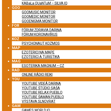
KABaLa QUaNTuM – SILVA IQ
GOO
GOOMUSIC MONITOR
GOOMEDIC MONITOR
GOOENIGMA MONITOR
FOR
FÓRUM ZDRAVIA DARINA
FÓRUM KORONAVÍRUS
KOZ
PSYCHONAUT KOZMOS
MAP
EZOTERICI NA MAPE
EZOTERICI A TURISTIKA
MAG
ESOTERIKA MAGNUM – CZ
RAD
ONLINE RÁDIO REIKI
YOU
YOUTUBE VIDEÁ DARINA
YOUTUBE ŠTÚDIO SAŠA
YOUTUBE RELAX PUEBLO
YOUTUBE ŠAMAN PUEBLO
VÝSTAVA SLNOVRAT
GAM
GAMES WORLD IQ