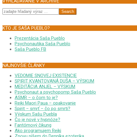
VYHĽADÁVANIE V ARCHÍVE
Search
KTO JE SAŠA PUEBLO?
Prezentácia Saša Pueblo
Psychonautika Saša Pueblo
Saša Pueblo FB
NAJNOVŠIE ČLÁNKY
VEDOMIE SNOVEJ EXISTENCIE
SPIRIT KVANTOVANÁ DUŠA – VÝSKUM
MEDITÁCIA ANJEL – VÝSKUM
Psychonaut a psychopomp Saša Pueblo
ASMR – o čom to je?
Reiki Maori Paua – opakovanie
Spirit – smrť – čo po smrti?
Výskum Sašu Puebla
Čo je nové v hypnóze?
Fantómový čikung
Ako programujem Reiki
Znovu píšem do Denníka ezoterika