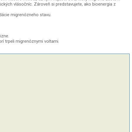
ckých vlásočníc. Zároveň si predstavujete, ako bioenergia z
idácie migrenózneho stavu.
izne.
orí trpeli migrenóznymi voltami.