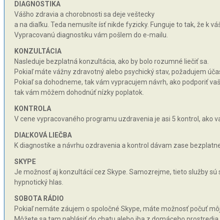
DIAGNOSTIKA
Vášho zdravia a chorobnosti sa deje veštecky
a na diaľku. Teda nemusíte ísť nikde fyzicky. Funguje to tak, že k 
Vypracovanú diagnostiku vám pošlem do e-mailu.
KONZULTÁCIA
Nasleduje bezplatná konzultácia, ako by bolo rozumné liečiť sa.
Pokiaľ máte vážny zdravotný alebo psychický stav, požadujem účas
Pokiaľ sa dohodneme, tak vám vypracujem návrh, ako podporiť vaše 
tak vám môžem dohodnúť nízky poplatok.
KONTROLA
V cene vypracovaného programu uzdravenia je asi 5 kontrol, ako va
DIAĽKOVÁ LIEČBA
K diagnostike a návrhu ozdravenia a kontrol dávam zase bezplatne 
SKYPE
Je možnosť aj konzultácií cez Skype. Samozrejme, tieto služby sú
hypnotický hlas.
SOBOTA RÁDIO
Pokiaľ nemáte záujem o spoločné Skype, máte možnosť počuť môj hy
Môžete sa tam nahlásiť do chatu alebo iba z domáceho prostredia n