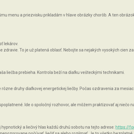
vášmu menu a priezvisku prikladám v hlave obrázky chorôb. A ten obrázok, 
ť lekárov.
zdravie. To je už platená oblasť. Nebojte sa nejakých vysokých cien za 
ša liečba prebieha. Kontrola beží na diaľku vešteckými technikami.
rôzne druhy diaľkovej energetickej liečby. Počas ozdravenia za mesiac
 spoplatnené. Ide o spoločný rozhovor, ale môžem praktizovať aj niečo
pnotický a liečivý hlas každú druhú sobotu na tejto adrese:
https://f
epozorovane počúvať, liečiť sa alebo rozjímať. Je to všetko bezplatné.