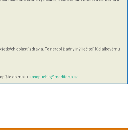
šetkých oblastí zdravia. To nerobí žiadny iný liečiteľ. K diaľkovému
napíšte do mailu:
sasapueblo@meditacia.sk