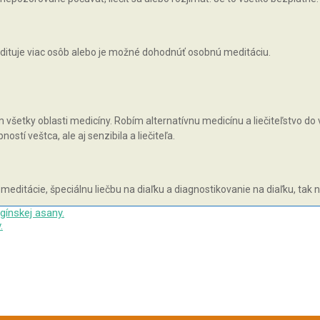
ituje viac osôb alebo je možné dohodnúť osobnú meditáciu.
všetky oblasti medicíny. Robím alternatívnu medicínu a liečiteľstvo do v
tí veštca, ale aj senzibila a liečiteľa.
 meditácie, špeciálnu liečbu na diaľku a diagnostikovanie na diaľku, tak 
gínskej asany.
.