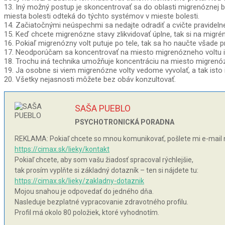
13. Iný možný postup je skoncentrovať sa do oblasti migrenóznej b
miesta bolesti odteká do týchto systémov v mieste bolesti.
14. Začiatočnými neúspechmi sa nedajte odradiť a cvičte pravideln
15. Keď chcete migrenózne stavy zlikvidovať úplne, tak si na migré
16. Pokiaľ migrenózny volt putuje po tele, tak sa ho naučte všade pr
17. Neodporúčam sa koncentrovať na miesto migrenózneho voltu ib
18. Trochu iná technika umožňuje koncentráciu na miesto migrenózn
19. Ja osobne si viem migrenózne volty vedome vyvolať, a tak isto ic
20. Všetky nejasnosti môžete bez obáv konzultovať.
SAŠA PUEBLO
PSYCHOTRONICKÁ PORADNA
REKLAMA: Pokiaľ chcete so mnou komunikovať, pošlete mi e-mail 
https://cimax.sk/lieky/kontakt
Pokiaľ chcete, aby som vašu žiadosť spracoval rýchlejšie,
tak prosím vyplňte si základný dotazník – ten si nájdete tu:
https://cimax.sk/lieky/zakladny-dotaznik
Mojou snahou je odpovedať do jedného dňa.
Nasleduje bezplatné vypracovanie zdravotného profilu.
Profil má okolo 80 položiek, ktoré vyhodnotím.