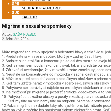
SPR
MEDITATION WORLD REIKI
SUK
KAPITOLY
Migréna a sexuálne spomienky
Autor:
SAŠA PUEBLO
2. februára 2004
Máte migrenózne stavy spojené s bolesťami hlavy a tela? Je tu jed
1. Predstavte si v hlave mozoček, ktorý je v zadnej časti hlavy.
2. Sadnite si na stoličku a koncentrujte sa asi dva metre za svoju 
3. Keď sa vám sem podarí skoncentrovať, tak aj s predstavou moz
4. Zároveň si uvedomujte, že v mozočku máte zaseknutý jeden sexu
5. Neustále sa koncentrujete do mozočka v zadnej časti mozgu a vy
6. Môžete si pred seba dať viacero sexuálnych obrázkov a priamo 
7. Keď tam udržíte naraz v mozočku viacero sexuálnych obrázkov, t
8. Pohybové sex obrázky si nájdete na erotických stránkach ako pr
9. Iná možnosť pri migréne je pozerať erotické videokazety a to v
10. Pohybujúce sexuálne obrazy a pocity vizualizujete v mozočku do
11. Keď myslíte na sex, nemyslite na migrénu. Migréna je vytvorená
12.Pokial migrénu nezvládate takýmto systémom, tak môžete použiť a
body na koži a začnite ich masírovať tlakom niektorého prsta. Keď 