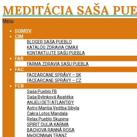
Skip
MEDITÁCIA SAŠA PU
to
content
Primary
Menu
Navigation
DOMOV
Menu
CIM
BLOGER SAŠA PUEBLO
KATALÓG ZDRAVIA CIMAX
KONTAKTUJTE SAŠU PUEBLA
FAR
FARMA ZDRAVIA SAŠU PUEBLA
FAC
FACEARCANE SPRÁVY – SK
FACEARCANE SPRÁVY – CZ
FCB
Saša Pueblo FB
Saša Bylinková Apatéka
ANJELI DETI ATLANTIDY
Astro Mantia Veštba Sibyla
Čakra Lotos Mandala
Relax Pueblo Skupina
SPIRIT OUIJA KARMA
BACHOVA RANNÁ ROSA
MeDICINMaN TRANZ