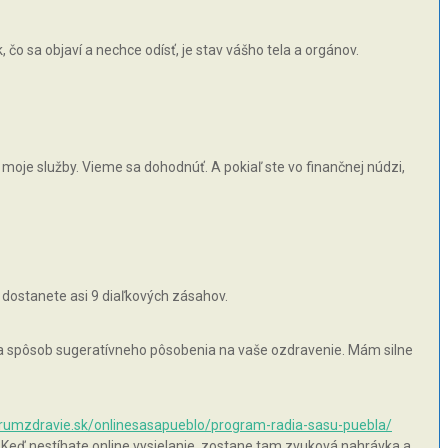
čo sa objaví a nechce odísť, je stav vášho tela a orgánov.
moje služby. Vieme sa dohodnúť. A pokiaľ ste vo finančnej núdzi,
 dostanete asi 9 diaľkových zásahov.
 na spôsob sugeratívneho pôsobenia na vaše ozdravenie. Mám silne
orumzdravie.sk/onlinesasapueblo/program-radia-sasu-puebla/
 Keď nestíhate online vysielanie, zostane tam zvuková nahrávka a