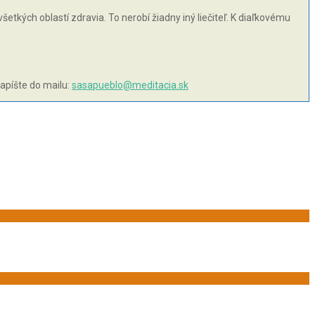
šetkých oblastí zdravia. To nerobí žiadny iný liečiteľ. K diaľkovému
napíšte do mailu:
sasapueblo@meditacia.sk