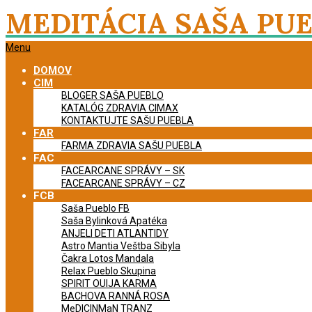
Skip
MEDITÁCIA SAŠA PU
to
content
Primary
Menu
Navigation
DOMOV
Menu
CIM
BLOGER SAŠA PUEBLO
KATALÓG ZDRAVIA CIMAX
KONTAKTUJTE SAŠU PUEBLA
FAR
FARMA ZDRAVIA SAŠU PUEBLA
FAC
FACEARCANE SPRÁVY – SK
FACEARCANE SPRÁVY – CZ
FCB
Saša Pueblo FB
Saša Bylinková Apatéka
ANJELI DETI ATLANTIDY
Astro Mantia Veštba Sibyla
Čakra Lotos Mandala
Relax Pueblo Skupina
SPIRIT OUIJA KARMA
BACHOVA RANNÁ ROSA
MeDICINMaN TRANZ