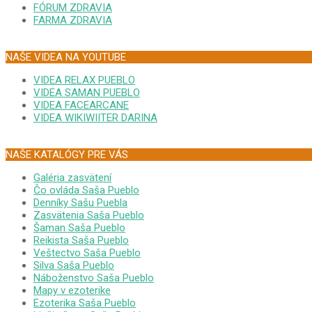
FÓRUM ZDRAVIA
FARMA ZDRAVIA
NAŠE VIDEA NA YOUTUBE
VIDEA RELAX PUEBLO
VIDEA SAMAN PUEBLO
VIDEA FACEARCANE
VIDEA WIKIWIITER DARINA
NAŠE KATALÓGY PRE VÁS
Galéria zasvätení
Čo ovláda Saša Pueblo
Denníky Sašu Puebla
Zasvätenia Saša Pueblo
Šaman Saša Pueblo
Reikista Saša Pueblo
Veštectvo Saša Pueblo
Silva Saša Pueblo
Náboženstvo Saša Pueblo
Mapy v ezoterike
Ezoterika Saša Pueblo