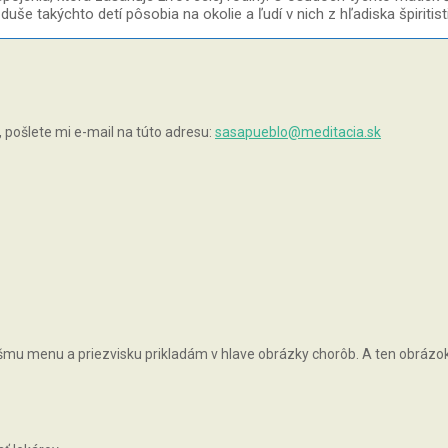
še takýchto detí pôsobia na okolie a ľudí v nich z hľadiska špiritist
pošlete mi e-mail na túto adresu:
sasapueblo@meditacia.sk
vášmu menu a priezvisku prikladám v hlave obrázky chorôb. A ten obrázok, 