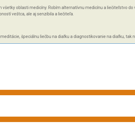
všetky oblasti medicíny. Robím alternatívnu medicínu a liečiteľstvo do v
tí veštca, ale aj senzibila a liečiteľa.
 meditácie, špeciálnu liečbu na diaľku a diagnostikovanie na diaľku, tak 