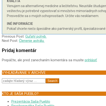
KVALITA
Venujem sa alternatívnej medicíne a liečiteľstvu. Neustále študujem 
veštectvu je potrebné vypestovať si množstvo mimoriadnych schopnos
Presvedčte sa o mojich schopnostiach. Určite vás nesklamem.
INÉ INFORMÁCIE
Pokiaľ chcete niečo špeciálne ako partnerský profil, špecializované
2003-
Previous Post:
Guľatý pohyb.
07-
Next Post:
Členenie astrálu.
23
Pridaj komentár
Prepáčte, ale pred zanechaním komentára sa musíte
prihlásiť
.
VYHĽADÁVANIE V ARCHÍVE
Search
KTO JE SAŠA PUEBLO?
Prezentácia Saša Pueblo
Psychonautika Saša Pueblo