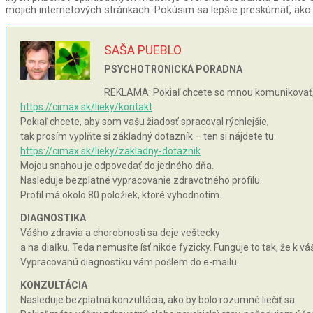
mojich internetových stránkach. Pokúsim sa lepšie preskúmať, ako du
SAŠA PUEBLO
PSYCHOTRONICKÁ PORADNA
REKLAMA: Pokiaľ chcete so mnou komunikovať, 
https://cimax.sk/lieky/kontakt
Pokiaľ chcete, aby som vašu žiadosť spracoval rýchlejšie,
tak prosím vyplňte si základný dotazník – ten si nájdete tu:
https://cimax.sk/lieky/zakladny-dotaznik
Mojou snahou je odpovedať do jedného dňa.
Nasleduje bezplatné vypracovanie zdravotného profilu.
Profil má okolo 80 položiek, ktoré vyhodnotím.
DIAGNOSTIKA
Vášho zdravia a chorobnosti sa deje veštecky
a na diaľku. Teda nemusíte ísť nikde fyzicky. Funguje to tak, že k 
Vypracovanú diagnostiku vám pošlem do e-mailu.
KONZULTÁCIA
Nasleduje bezplatná konzultácia, ako by bolo rozumné liečiť sa.