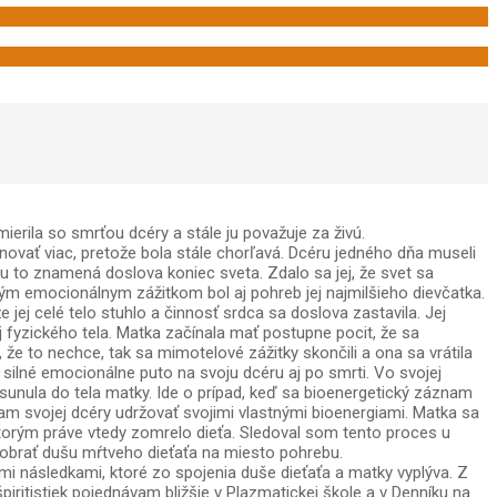
rila so smrťou dcéry a stále ju považuje za živú.
ovať viac, pretože bola stále chorľavá. Dcéru jedného dňa museli
ku to znamená doslova koniec sveta. Zdalo sa jej, že svet sa
ilným emocionálnym zážitkom bol aj pohreb jej najmilšieho dievčatka.
e jej celé telo stuhlo a činnosť srdca sa doslova zastavila. Jej
ej fyzického tela. Matka začínala mať postupne pocit, že sa
 že to nechce, tak sa mimotelové zážitky skončili a ona sa vrátila
 silné emocionálne puto na svoju dcéru aj po smrti. Vo svojej
sunula do tela matky. Ide o prípad, keď sa bioenergetický záznam
m svojej dcéry udržovať svojimi vlastnými bioenergiami. Matka sa
ktorým práve vtedy zomrelo dieťa. Sledoval som tento proces u
zobrať dušu mŕtveho dieťaťa na miesto pohrebu.
mi následkami, ktoré zo spojenia duše dieťaťa a matky vyplýva. Z
piritistiek pojednávam bližšie v Plazmatickej škole a v Denníku na