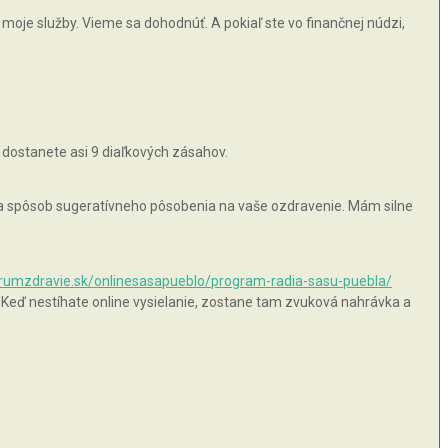
moje služby. Vieme sa dohodnúť. A pokiaľ ste vo finančnej núdzi,
 dostanete asi 9 diaľkových zásahov.
 na spôsob sugeratívneho pôsobenia na vaše ozdravenie. Mám silne
orumzdravie.sk/onlinesasapueblo/program-radia-sasu-puebla/
 Keď nestíhate online vysielanie, zostane tam zvuková nahrávka a