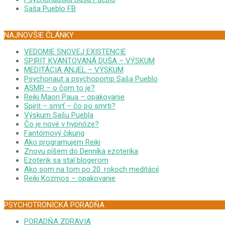
Saša Pueblo FB
NAJNOVŠIE ČLÁNKY
VEDOMIE SNOVEJ EXISTENCIE
SPIRIT KVANTOVANÁ DUŠA – VÝSKUM
MEDITÁCIA ANJEL – VÝSKUM
Psychonaut a psychopomp Saša Pueblo
ASMR – o čom to je?
Reiki Maori Paua – opakovanie
Spirit – smrť – čo po smrti?
Výskum Sašu Puebla
Čo je nové v hypnóze?
Fantómový čikung
Ako programujem Reiki
Znovu píšem do Denníka ezoterika
Ezoterik sa stal blogerom
Ako som na tom po 20. rokoch meditácií
Reiki Kozmos – opakovanie
PSYCHOTRONICKÁ PORADŇA
PORADŇA ZDRAVIA