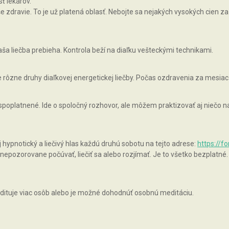
ť lekárov.
zdravie. To je už platená oblasť. Nebojte sa nejakých vysokých cien za 
ša liečba prebieha. Kontrola beží na diaľku vešteckými technikami.
rôzne druhy diaľkovej energetickej liečby. Počas ozdravenia za mesiac
 spoplatnené. Ide o spoločný rozhovor, ale môžem praktizovať aj niečo
pnotický a liečivý hlas každú druhú sobotu na tejto adrese:
https://f
epozorovane počúvať, liečiť sa alebo rozjímať. Je to všetko bezplatné.
ituje viac osôb alebo je možné dohodnúť osobnú meditáciu.