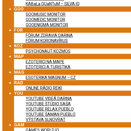
KABaLa QUaNTuM – SILVA IQ
GOO
GOOMUSIC MONITOR
GOOMEDIC MONITOR
GOOENIGMA MONITOR
FOR
FÓRUM ZDRAVIA DARINA
FÓRUM KORONAVÍRUS
KOZ
PSYCHONAUT KOZMOS
MAP
EZOTERICI NA MAPE
EZOTERICI A TURISTIKA
MAG
ESOTERIKA MAGNUM – CZ
RAD
ONLINE RÁDIO REIKI
YOU
YOUTUBE VIDEÁ DARINA
YOUTUBE ŠTÚDIO SAŠA
YOUTUBE RELAX PUEBLO
YOUTUBE ŠAMAN PUEBLO
VÝSTAVA SLNOVRAT
GAM
GAMES WORLD IQ