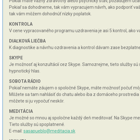
Pokiaľ máte vážny zdravotný alebo psychický stav, požadujem účas
Pokiaľ sa dohodneme, tak vám vypracujem návrh, ako podporiť vaše 
tak vám môžem dohodnúť nízky poplatok.
KONTROLA
V cene vypracovaného programu uzdravenia je asi 5 kontrol, ako va
DIAĽKOVÁ LIEČBA
K diagnostike a návrhu ozdravenia a kontrol dávam zase bezplatne 
SKYPE
Je možnosť aj konzultácií cez Skype. Samozrejme, tieto služby sú
hypnotický hlas.
SOBOTA RÁDIO
Pokiaľ nemáte záujem o spoločné Skype, máte možnosť počuť môj hy
Môžete sa tam nahlásiť do chatu alebo iba z domáceho prostredia n
môžete si ju vypočuť neskôr.
MEDITÁCIA
Je možné so mnou aj spoločne každý deň meditovať. Na Skype med
Tieto služby sú spoplatnené.
E-mail:
sasapueblo@meditacia.sk