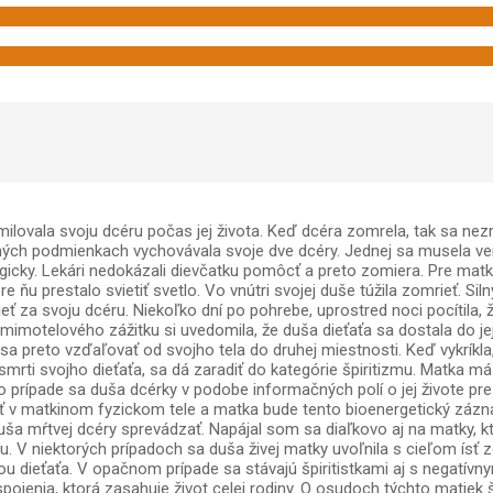
ala svoju dcéru počas jej života. Keď dcéra zomrela, tak sa nezmie
ných podmienkach vychovávala svoje dve dcéry. Jednej sa musela ven
agicky. Lekári nedokázali dievčatku pomôcť a preto zomiera. Pre mat
e ňu prestalo svietiť svetlo. Vo vnútri svojej duše túžila zomrieť. S
rieť za svoju dcéru. Niekoľko dní po pohrebe, uprostred noci pocítila, ž
ní mimotelového zážitku si uvedomila, že duša dieťaťa sa dostala do j
sa preto vzďaľovať od svojho tela do druhej miestnosti. Keď vykríkla,
smrti svojho dieťaťa, sa dá zaradiť do kategórie špiritizmu. Matka má
o prípade sa duša dcérky v podobe informačných polí o jej živote pre
ť v matkinom fyzickom tele a matka bude tento bioenergetický zázna
uša mŕtvej dcéry sprevádzať. Napájal som sa diaľkovo aj na matky, 
 V niektorých prípadoch sa duša živej matky uvoľnila s cieľom ísť 
 dieťaťa. V opačnom prípade sa stávajú špiritistkami aj s negatívny
spojenia, ktorá zasahuje život celej rodiny. O osudoch týchto matiek š