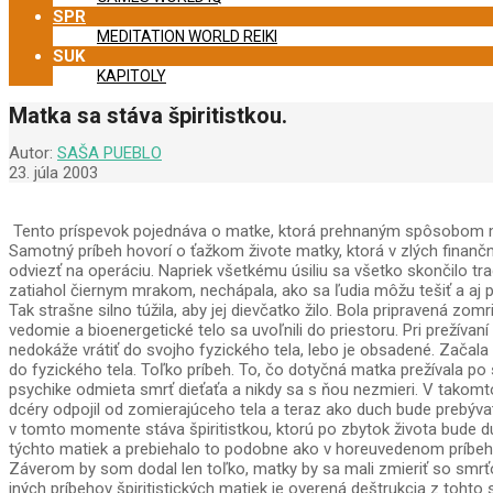
SPR
MEDITATION WORLD REIKI
SUK
KAPITOLY
Matka sa stáva špiritistkou.
Autor:
SAŠA PUEBLO
23. júla 2003
Tento príspevok pojednáva o matke, ktorá prehnaným spôsobom milov
Samotný príbeh hovorí o ťažkom živote matky, ktorá v zlých finanč
odviezť na operáciu. Napriek všetkému úsiliu sa všetko skončilo tr
zatiahol čiernym mrakom, nechápala, ako sa ľudia môžu tešiť a aj pr
Tak strašne silno túžila, aby jej dievčatko žilo. Bola pripravená zom
vedomie a bioenergetické telo sa uvoľnili do priestoru. Pri prežíva
nedokáže vrátiť do svojho fyzického tela, lebo je obsadené. Začala 
do fyzického tela. Toľko príbeh. To, čo dotyčná matka prežívala po 
psychike odmieta smrť dieťaťa a nikdy sa s ňou nezmieri. V takomt
dcéry odpojil od zomierajúceho tela a teraz ako duch bude prebýva
v tomto momente stáva špiritistkou, ktorú po zbytok života bude d
týchto matiek a prebiehalo to podobne ako v horeuvedenom príbehu.
Záverom by som dodal len toľko, matky by sa mali zmieriť so smrťou
iných príbehov špiritistických matiek je overená deštrukcia z tohto 