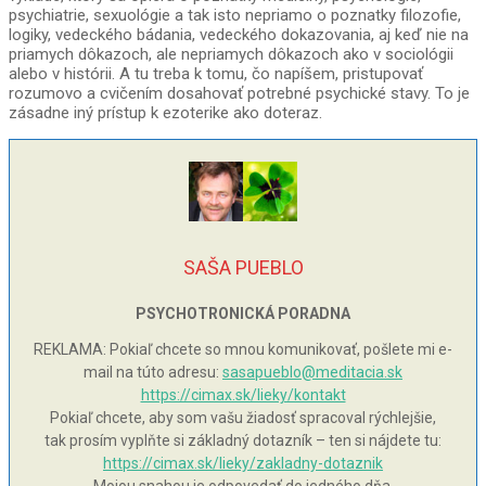
psychiatrie, sexuológie a tak isto nepriamo o poznatky filozofie,
logiky, vedeckého bádania, vedeckého dokazovania, aj keď nie na
priamych dôkazoch, ale nepriamych dôkazoch ako v sociológii
alebo v histórii. A tu treba k tomu, čo napíšem, pristupovať
rozumovo a cvičením dosahovať potrebné psychické stavy. To je
zásadne iný prístup k ezoterike ako doteraz.
SAŠA PUEBLO
PSYCHOTRONICKÁ PORADNA
REKLAMA: Pokiaľ chcete so mnou komunikovať, pošlete mi e-
mail na túto adresu:
sasapueblo@meditacia.sk
https://cimax.sk/lieky/kontakt
Pokiaľ chcete, aby som vašu žiadosť spracoval rýchlejšie,
tak prosím vyplňte si základný dotazník – ten si nájdete tu:
https://cimax.sk/lieky/zakladny-dotaznik
Mojou snahou je odpovedať do jedného dňa.