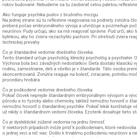
rokov budované. Nebudeme sa tu zaoberať celou paletou reflexívne
Ako funguje psychika pudov z brušného mozgu.
Na jednej strane sú tu reflexívne reagovania na podnety zvnútra čl
preberá počas embryonálneho vývoja a utvrdzuje a pozmeňuje počas
neurónov. Pudy určujú, ako sa má reagovať správne. Pud určí, ako tre
bylinkou, aby ho zviera nezachytilo pachom. Pri stretnutí zviera r
technickej prevahy.
Čo je štandardné vedomie dnešného človeka.
Tento štandard určuje psychológ, klinický psychológ a psychiate
Výchova bola bez závažných nedostatkov. Dieťa dostalo klasickú v
rodinu, zamestnanie, deti a všetko je v štandarde. Táto osoba preni
skoncentrovaná. Zvnútra reaguje na bolesť, zvracanie, potrebu močen
procedúru hrobára.
Čo je poškodené vedomie dnešného človeka.
Pokiaľ človek neprejde štandardným embryonálnym vývojom a vývoj
pôrodu a to fyzicky alebo chemicky, taktiež nemožno hovoriť o šta
nemožno hovoriť o štandardnej psychike. Pokiaľ lekár konštatuje v
už nikdy o štandardnom vedomí človeka. Ezoterik dosahuje tieto 
Čo je dyslektické zúžené vedomia na jednu činnosť.
V niektorých prípadoch môže prísť k poškodeniam, ktoré nedovolia o
o jednej veci a nič viac. Došlo k trvalému poškodeniu neurónov a 