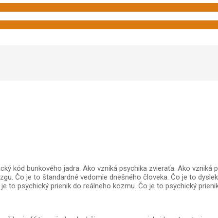
ický kód bunkového jadra. Ako vzniká psychika zvieraťa. Ako vzniká 
zgu. Čo je to štandardné vedomie dnešného človeka. Čo je to dyslek
o je to psychický prienik do reálneho kozmu. Čo je to psychický pr