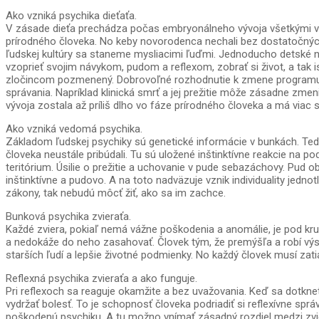
Ako vzniká psychika dieťaťa.
V zásade dieťa prechádza počas embryonálneho vývoja všetkými v
prírodného človeka. No keby novorodenca nechali bez dostatočných 
ľudskej kultúry sa staneme mysliacimi ľuďmi. Jednoducho detské n
vzoprieť svojim návykom, pudom a reflexom, zobrať si život, a ta
zločincom pozmenený. Dobrovoľné rozhodnutie k zmene programu ľu
správania. Napríklad klinická smrť a jej prežitie môže zásadne 
vývoja zostala až príliš dlho vo fáze prírodného človeka a má viac s
Ako vzniká vedomá psychika.
Základom ľudskej psychiky sú genetické informácie v bunkách. Teda 
človeka neustále pribúdali. Tu sú uložené inštinktívne reakcie na p
teritórium. Úsilie o prežitie a uchovanie v pude sebazáchovy. Pud 
inštinktívne a pudovo. A na toto nadväzuje vznik individuality jedn
zákony, tak nebudú môcť žiť, ako sa im zachce.
Bunková psychika zvieraťa.
Každé zviera, pokiaľ nemá vážne poškodenia a anomálie, je pod kr
a nedokáže do neho zasahovať. Človek tým, že premýšľa a robí výsk
starších ľudí a lepšie životné podmienky. No každý človek musí zat
Reflexná psychika zvieraťa a ako funguje.
Pri reflexoch sa reaguje okamžite a bez uvažovania. Keď sa dotkne
vydržať bolesť. To je schopnosť človeka podriadiť si reflexívne spr
poškodenú psychiku. A tu možno vnímať zásadný rozdiel medzi zvier