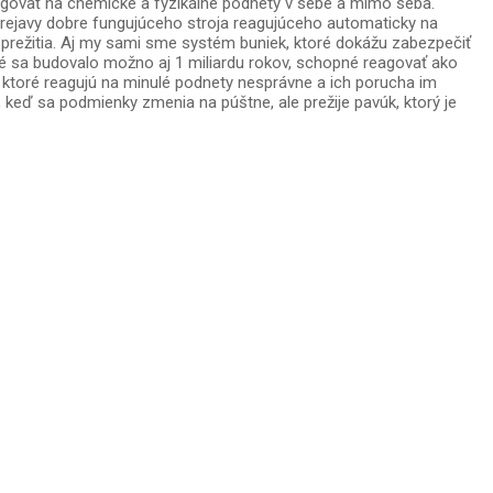
reagovať na chemické a fyzikálne podnety v sebe a mimo seba.
e prejavy dobre fungujúceho stroja reagujúceho automaticky na
prežitia. Aj my sami sme systém buniek, ktoré dokážu zabezpečiť
ré sa budovalo možno aj 1 miliardu rokov, schopné reagovať ako
toré reagujú na minulé podnety nesprávne a ich porucha im
keď sa podmienky zmenia na púštne, ale prežije pavúk, ktorý je