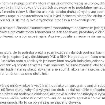
m nastupujú primáty, ktoré majú už omnoho viacej neurónov, dlhší vý
) trvá mnoho rokov. U ostatných cicavcov je to podstatne menej. U 
rvá mnoho rokov. U človeka ako zvieracieho druhu sú výchovné pocho
lovek uspel v konkurenčnom boji s inými jedincami vlastného druhu. 
mysliaci už skúma aj svoje výchovné procesy a zdokonaľuje ich.
na niektoré činnosti skoncentrovať monotónnym opakovaním jednej či
ov a prevzatie tohto fenoménu na základe trvalej predstavy o činnost
 konkurenčnom boji úspešnejšie. A práve použitie a naučenie sa manip
ého jadra. Je to potreba prežiť a rozmnožiť sa v daných podmienkach
én je zapísaný aj v štruktúrach DNK a RNK. No postupom času sme sa
v ľudského rodu a zánik tých jedincov, ktorí nových ľudských jedincov
ej organickej hmoty sa vybrali iným smerom. Musíme zomrieť, lebo t
Nám bude nateraz stačiť, aby sme si uvedomili, ako sme na úrovni g
o fenoménom sa silne stotožniť.
várajú milióny rokov a vedú k činnosti ako u naprogramovaných robo
nižšieho druhu zahynú a vyhynú ako druh, pokiaľ sa náhle a zásadne
y a závisí od rodičov a okolností, aké nové a jedinečne návyky si vyt
oces väčšej voľnosti v rozhodovaní, čo sa môže spraviť a čo nie. A
 neurónoch. No to sa objaví až u mysliaceho človeka.