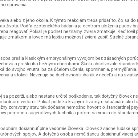
ho správania.
oveka alebo z jeho okolia. K týmto reakciám treba pridať to, čo sa 
 života. Podľa ezoterického bádania je centrom uloženia pudov bru
ba reagovať. Pokiaľ je podnet neznámy, zviera zmätkuje. Keď lovil prí
eaguje zmätkom a lovec má lepšiu možnosť zviera zabiť. Strelné zbra
r. Osoba prešla klasickým embryonálnym vývojom bez zásadných por
ýchovu a prešlo iba bežnými chorobami. Školu absolvovalo štandardn
ká do svojho vnútra iba za účelom učenia, spomínania, premýšľania. Z
ia a stolice. Nevenuje sa duchovnosti, iba ak v nedeľu a na sviatky d
 sa pozdrží, alebo nastane určité poškodenie, tak dotyčný človek 
ndardnom vedomí. Pokiaľ príde ku krajným životným situáciám ako ha
ážny zdravotný stav, tak dočasne nemožno hovoriť o štandardnej psyc
stavy pomocou sugeratívnych techník a potom sa vracia do štandard
sobám dosiahnuť plné vedomie človeka. Človek zvládne ľudské správan
neurónových spojov. A dotyčná osoba nemá šancu dosiahnuť viacej an