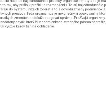
aučilo riadiť tie najjednoduchšie procesy organickej hmoty a to je 
 a to tak, aby prišlo k prežitiu a rozmnoženiu. To sú najjednoduchši
árajú do systému nižších zvierat a to z dôvodu zmeny podmienok a 
inktívnych prejavov. Teda organizmus je nekonečným opakovaním, kto
udkých zmenách nedokáže reagovať správne. Prežívajú organizmy, k
ndardný pavúk, ktorý žil v podmienkach stredného pásma neprežije, 
úk využije každý tieň na ochladenie.