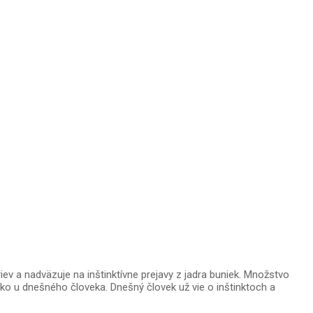
ev a nadväzuje na inštinktívne prejavy z jadra buniek. Množstvo
ako u dnešného človeka. Dnešný človek už vie o inštinktoch a