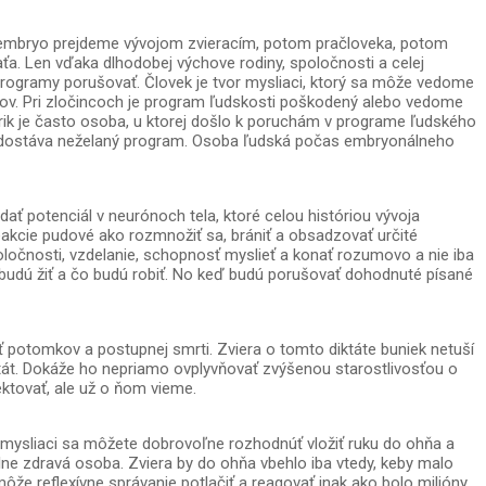
 embryo prejdeme vývojom zvieracím, potom pračloveka, potom
ťa. Len vďaka dlhodobej výchove rodiny, spoločnosti a celej
rogramy porušovať. Človek je tvor mysliaci, ktorý sa môže vedome
nov. Pri zločincoch je program ľudskosti poškodený alebo vedome
ik je často osoba, u ktorej došlo k poruchám v programe ľudského
sa dostáva neželaný program. Osoba ľudská počas embryonálneho
ať potenciál v neurónoch tela, ktoré celou históriou vývoja
reakcie pudové ako rozmnožiť sa, brániť a obsadzovať určité
poločnosti, vzdelanie, schopnosť myslieť a konať rozumovo a nie iba
ako budú žiť a čo budú robiť. No keď budú porušovať dohodnuté písané
 potomkov a postupnej smrti. Zviera o tomto diktáte buniek netuší
ktát. Dokáže ho nepriamo ovplyvňovať zvýšenou starostlivosťou o
ektovať, ale už o ňom vieme.
k mysliaci sa môžete dobrovoľne rozhodnúť vložiť ruku do ohňa a
plne zdravá osoba. Zviera by do ohňa vbehlo iba vtedy, keby malo
že reflexívne správanie potlačiť a reagovať inak ako bolo milióny