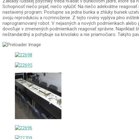
Základy ľudskej psychiky treba hľadať v bunkovom jadre, ktoré sa n
Schopnosť niečo prijať, niečo vylúčiť. Na niečo adekvátne reagovať
nastavený program. Postupne sa jedna bunka a zhluky buniek uzatv
svoju reprodukciu a rozmnoženie. Z tejto roviny vyplýva plno inšt
naprogramovaný robot. V nejasných a nových podmienkach alebo pr
dovoľuje v zmenených podmienkach reagovať správne. Napríklad šta
neštandardný a pohybuje sa krivolako a nie priamočiaro. Takýto pav