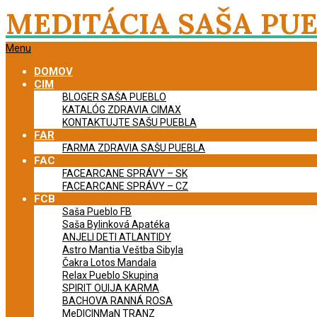
Skip
MEDITÁCIA SAŠA PU
to
content
Primary
Menu
Navigation
DOMOV
Menu
CIM
BLOGER SAŠA PUEBLO
KATALÓG ZDRAVIA CIMAX
KONTAKTUJTE SAŠU PUEBLA
FAR
FARMA ZDRAVIA SAŠU PUEBLA
FAC
FACEARCANE SPRÁVY – SK
FACEARCANE SPRÁVY – CZ
FCB
Saša Pueblo FB
Saša Bylinková Apatéka
ANJELI DETI ATLANTIDY
Astro Mantia Veštba Sibyla
Čakra Lotos Mandala
Relax Pueblo Skupina
SPIRIT OUIJA KARMA
BACHOVA RANNÁ ROSA
MeDICINMaN TRANZ