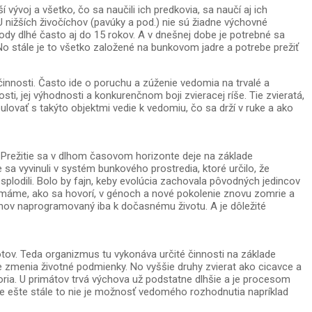
voj a všetko, čo sa naučili ich predkovia, sa naučí aj ich
nižších živočíchov (pavúky a pod.) nie sú žiadne výchovné
dy dlhé často aj do 15 rokov. A v dnešnej dobe je potrebné sa
No stále je to všetko založené na bunkovom jadre a potrebe prežiť
nnosti. Často ide o poruchu a zúženie vedomia na trvalé a
i, jej výhodnosti a konkurenčnom boji zvieracej ríše. Tie zvieratá,
ulovať s takýto objektmi vedie k vedomiu, čo sa drží v ruke a ako
. Prežitie sa v dlhom časovom horizonte deje na základe
 vyvinuli v systém bunkového prostredia, ktoré určilo, že
 splodili. Bolo by fajn, keby evolúcia zachovala pôvodných jedincov
o máme, ako sa hovorí, v génoch a nové pokolenie znovu zomrie a
énov naprogramovaný iba k dočasnému životu. A je dôležité
tov. Teda organizmus tu vykonáva určité činnosti na základe
 zmenia životné podmienky. No vyššie druhy zvierat ako cicavce a
voria. U primátov trvá výchova už podstatne dlhšie a je procesom
le ešte stále to nie je možnosť vedomého rozhodnutia napríklad