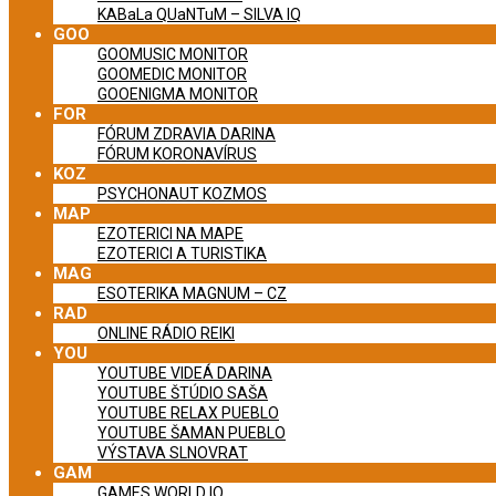
KABaLa QUaNTuM – SILVA IQ
GOO
GOOMUSIC MONITOR
GOOMEDIC MONITOR
GOOENIGMA MONITOR
FOR
FÓRUM ZDRAVIA DARINA
FÓRUM KORONAVÍRUS
KOZ
PSYCHONAUT KOZMOS
MAP
EZOTERICI NA MAPE
EZOTERICI A TURISTIKA
MAG
ESOTERIKA MAGNUM – CZ
RAD
ONLINE RÁDIO REIKI
YOU
YOUTUBE VIDEÁ DARINA
YOUTUBE ŠTÚDIO SAŠA
YOUTUBE RELAX PUEBLO
YOUTUBE ŠAMAN PUEBLO
VÝSTAVA SLNOVRAT
GAM
GAMES WORLD IQ