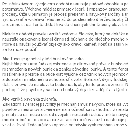
Po inštinktívnom vývojovom období nastupuje pudové obdobie a po ňo
potomstvo. Výchova mláďat primátov (goríl, šimpanzov, orangutanov
procesy. Čiže u primátov je proces preberania návykov náročný a t
vychovávať a vzdelávať vlastne až do posledného dňa života, aby č
a rozmnožiť sa. Tento diktát trvá do dnešných dní. Dnešný človek 
Niekde v období praveku vzniká vedomie človeka, ktorý sa dokáže 
neustále opakovanie jednej činnosti, búchanie do niečoho mnoho rok
ktoré sa naučili používať objekty ako drevo, kameň, kosť sa stali v
sa to môže použiť.
Ako funguje geneticky kód bunkového jadra.
Najhlbšia podstata ľudskej existencie je diktovaná práve z bunkov
rozmnoženia nových buniek a zániku pôvodnej bunky. A tento fenom
rozšírenie a prežitie sa bude diať výlučne cez vznik nových jedinco
a dopriala im nekonečnú schopnosť života. Bohužiaľ, dejiny ľudsk
ďalšie znovu. Je na človeku budúcnosti, aby tento proces zmenil. 
pochopiť, že psychicky sa dá do bunkových jadier vstúpiť a s týmt
Ako vzniká psychika zvieraťa.
Základom zvieracej psychiky je mechanizmus návykov, ktoré sa vyt
povelov z neurónov a zviera nemá možnosť sa rozhodnúť. Zvieratá 
primáty sa už musia učiť od svojich zvieracích rodičov určité návyk
mnohoročného pozorovania zvieracích rodičov a už tu nastupuje pr
vziať si život. Teda určité vzoprenie sa návykových mechanizmov v