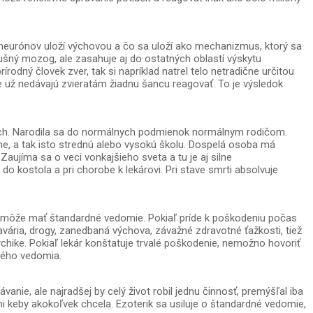
do neurónov uloží výchovou a čo sa uloží ako mechanizmus, ktorý sa
šný mozog, ale zasahuje aj do ostatných oblastí výskytu
rodný človek zver, tak si napríklad natrel telo netradične určitou
ne už nedávajú zvieratám žiadnu šancu reagovať. To je výsledok
úch. Narodila sa do normálnych podmienok normálnym rodičom.
e, a tak isto strednú alebo vysokú školu. Dospelá osoba má
aujíma sa o veci vonkajšieho sveta a tu je aj silne
o kostola a pri chorobe k lekárovi. Pri stave smrti absolvuje
nemôže mať štandardné vedomie. Pokiaľ príde k poškodeniu počas
vária, drogy, zanedbaná výchova, závažné zdravotné ťažkosti, tiež
hike. Pokiaľ lekár konštatuje trvalé poškodenie, nemožno hovoriť
ného vedomia.
ie, ale najradšej by celý život robil jednu činnosť, premýšľal iba
i keby akokoľvek chcela. Ezoterik sa usiluje o štandardné vedomie,