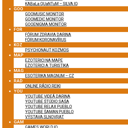
KABaLa QUaNTuM – SILVA IQ
GOO
GOOMUSIC MONITOR
GOOMEDIC MONITOR
GOOENIGMA MONITOR
FOR
FÓRUM ZDRAVIA DARINA
FÓRUM KORONAVÍRUS
KOZ
PSYCHONAUT KOZMOS
MAP
EZOTERICI NA MAPE
EZOTERICI A TURISTIKA
MAG
ESOTERIKA MAGNUM – CZ
RAD
ONLINE RÁDIO REIKI
YOU
YOUTUBE VIDEÁ DARINA
YOUTUBE ŠTÚDIO SAŠA
YOUTUBE RELAX PUEBLO
YOUTUBE ŠAMAN PUEBLO
VÝSTAVA SLNOVRAT
GAM
GAMES WORLD IQ