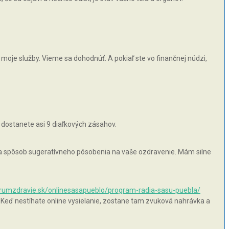
moje služby. Vieme sa dohodnúť. A pokiaľ ste vo finančnej núdzi,
 dostanete asi 9 diaľkových zásahov.
 na spôsob sugeratívneho pôsobenia na vaše ozdravenie. Mám silne
orumzdravie.sk/onlinesasapueblo/program-radia-sasu-puebla/
 Keď nestíhate online vysielanie, zostane tam zvuková nahrávka a