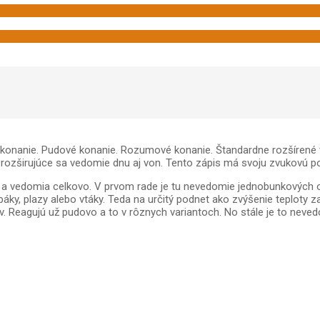
e konanie. Pudové konanie. Rozumové konanie. Štandardne rozšírené
 rozširujúce sa vedomie dnu aj von. Tento zápis má svoju zvukovú 
domia celkovo. V prvom rade je tu nevedomie jednobunkových orga
robáky, plazy alebo vtáky. Teda na určitý podnet ako zvýšenie teploty
v. Reagujú už pudovo a to v rôznych variantoch. No stále je to nev