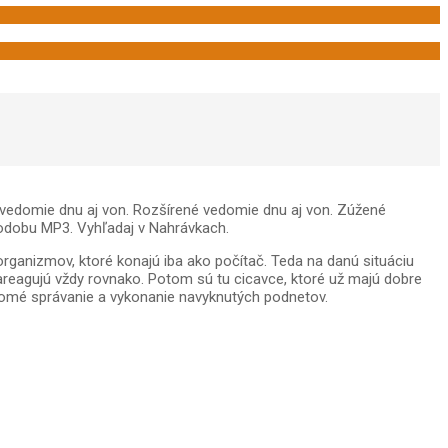
 vedomie dnu aj von. Rozšírené vedomie dnu aj von. Zúžené
podobu MP3. Vyhľadaj v Nahrávkach.
nizmov, ktoré konajú iba ako počítač. Teda na danú situáciu
 zareagujú vždy rovnako. Potom sú tu cicavce, ktoré už majú dobre
edomé správanie a vykonanie navyknutých podnetov.