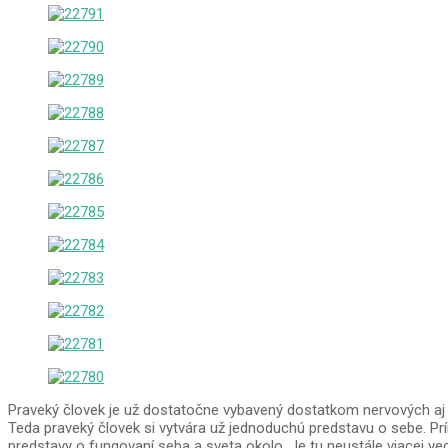
Praveký človek je už dostatočne vybavený dostatkom nervových aj 
Teda praveký človek si vytvára už jednoduchú predstavu o sebe. Pr
predstavy o fungovaní seba a sveta okolo. Je tu neustále viacej ve