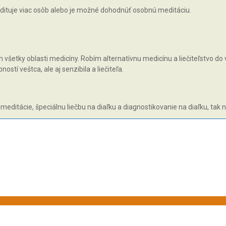
ituje viac osôb alebo je možné dohodnúť osobnú meditáciu.
všetky oblasti medicíny. Robím alternatívnu medicínu a liečiteľstvo do v
tí veštca, ale aj senzibila a liečiteľa.
 meditácie, špeciálnu liečbu na diaľku a diagnostikovanie na diaľku, tak 