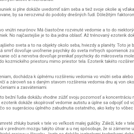
niek si plne dokáže uvedomiť sám seba a tiež svoje okolie aj vďak
olovane, by sa nerozvinul do podoby dnešných ľudí. Dôležitým faktor
vo vnútri neurónov. Má čiastočne rozvinuté vedomie a to do niektor
k. No najčastejšie je to iba jedna oblasť. Až trénovaný ezoterik do
šieho sveta a to na objekty okolo seba, hviezdy a planéty. Toto je b
ická smrť dovoľuje uvoľnenie psychiky do sveta mŕtvych spomienok 
anie očí a nervstva dovoľuje prenikať psychicky do mikrosveta mole
do kozmického priestoru mimo priestor tela. Ezoterik takéto rozšíre
äteniam, dochádza k úplnému rozšíreniu vedomia vo vnútri seba alebo
vičí a zároveň sa s daným stavom rozšírenia vedomia dnu aj von okol
ičeniami a zasväteniami.
 isto bežní ľudia dokážu vhodne zúžiť svoju pozornosť a koncentráciu
ezoterik dokáže skopírovať vedomie autistu a úplne sa odpojiť od v
čo so sugeráciou úplného zabudnutia ostatného, ako keby to vôbec n
é zhluky buniek v tele vo veľkosti malej guličky. Záleží, kde v tele 
v prednom mozgu takýto útvar a u nej spôsobuje, že si zámerne ubliž