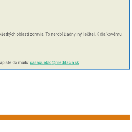
šetkých oblastí zdravia. To nerobí žiadny iný liečiteľ. K diaľkovému
napíšte do mailu:
sasapueblo@meditacia.sk