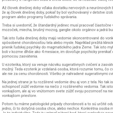
Až človek dnešnej doby vďaka dostatku nervových a neurónových bu
že aj človek dnešnej doby, pokiaľ by bol vychovávaný v detstve iz
program alebo programy ľudského správania.
Treba si uvedomiť, že štandardný jedinec musí pracovať čiastočne 
mozoček, miecha, brušný mozog, ganglie okolo orgánov a jadrá bunie
Tak isto ľudia dnešnej doby majú vedomie skoncentrované do vonkaj
spôsobené chorobnosťou tela alebo mysle. Napríklad prežitá klin
prienik ľudskej psychiky do magmatického jadra Zeme. Tak isto myk
boli v kozme dlhšie ako 4 mesiace, im dovoľuje psychicky prenikať 
pomocou zasvätenia.
U ezoterika, ktorý sa venuje nácviku sugeratívnych cvičení a zasv
možný. Teda ezoterik je vzdelaná osoba, ktorá rozumie tomu, čo c
ale nie za cenu chorobnosti. Všetko je nahradené sugeratívnymi cv
Na jednej strane je tu rozšírené vedomie dnu aj von z tela. No tak
schopnosť zúžiť vedomie na niečo z rozšíreného vedomia. Tak isto 
vonkajšom, ale aj vo vnútornom svete zúžiť svoju pozornosť na nie
vonkajšom priestore.
Potom tu máme patologické prípady chorobnosti a to sú určité odumret
jedno, či to dotyčná osoba chce, alebo nechce. Konkrétna osoba má 