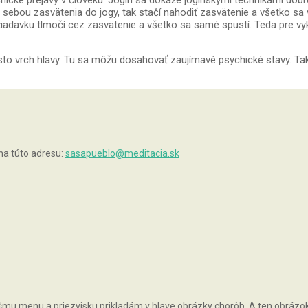
sychické prejavy v človeku. Jogín sa dokáže jogínskymi technikami do
ebou zasvätenia do jogy, tak stačí nahodiť zasvätenie a všetko sa vo
ožiadavku tlmočí cez zasvätenie a všetko sa samé spustí. Teda pre v
isto vrch hlavy. Tu sa môžu dosahovať zaujímavé psychické stavy. T
na túto adresu:
sasapueblo@meditacia.sk
vášmu menu a priezvisku prikladám v hlave obrázky chorôb. A ten obrázok, 