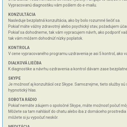
Vypracovanú diagnostiku vám pošlem do e-mailu.
KONZULTÁCIA
Nasleduje bezplatná konzultácia, ako by bolo rozumné liečiť sa.
Pokiaľ máte vážny zdravotný alebo psychický stav, požadujem účas
Pokiaľ sa dohodneme, tak vám vypracujem návrh, ako podporiť vaše 
tak vám môžem dohodnúť nízky poplatok.
KONTROLA
V cene vypracovaného programu uzdravenia je asi 5 kontrol, ako va
DIAĽKOVÁ LIEČBA
K diagnostike a návrhu ozdravenia a kontrol dávam zase bezplatne 
SKYPE
Je možnosť aj konzultácií cez Skype. Samozrejme, tieto služby sú
hypnotický hlas.
SOBOTA RÁDIO
Pokiaľ nemáte záujem o spoločné Skype, máte možnosť počuť môj hy
Môžete sa tam nahlásiť do chatu alebo iba z domáceho prostredia n
môžete si ju vypočuť neskôr.
MEDITÁCIA