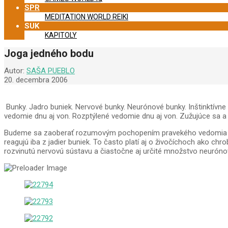
SPR
MEDITATION WORLD REIKI
SUK
KAPITOLY
Joga jedného bodu
Autor:
SAŠA PUEBLO
20. decembra 2006
Bunky. Jadro buniek. Nervové bunky. Neurónové bunky. Inštinktívn
vedomie dnu aj von. Rozptýlené vedomie dnu aj von. Zužujúce sa a
Budeme sa zaoberať rozumovým pochopením pravekého vedomia a ve
reagujú iba z jadier buniek. To často platí aj o živočíchoch ako ch
rozvinutú nervovú sústavu a čiastočne aj určité množstvo neuróno