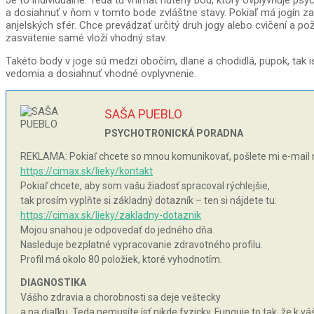
Je to individuálne. Teda tu vnímať nútený bod, ktorý ovplyvňuje p
a dosiahnuť v ňom v tomto bode zvláštne stavy. Pokiaľ má jogín za s
anjelských sfér. Chce prevádzať určitý druh jogy alebo cvičení a p
zasvätenie samé vloží vhodný stav.
Takéto body v joge sú medzi obočím, dlane a chodidlá, pupok, tak 
vedomia a dosiahnuť vhodné ovplyvnenie.
SAŠA PUEBLO
PSYCHOTRONICKÁ PORADNA
REKLAMA: Pokiaľ chcete so mnou komunikovať, pošlete mi e-mail 
https://cimax.sk/lieky/kontakt
Pokiaľ chcete, aby som vašu žiadosť spracoval rýchlejšie,
tak prosím vyplňte si základný dotazník – ten si nájdete tu:
https://cimax.sk/lieky/zakladny-dotaznik
Mojou snahou je odpovedať do jedného dňa.
Nasleduje bezplatné vypracovanie zdravotného profilu.
Profil má okolo 80 položiek, ktoré vyhodnotím.
DIAGNOSTIKA
Vášho zdravia a chorobnosti sa deje veštecky
a na diaľku. Teda nemusíte ísť nikde fyzicky. Funguje to tak, že k 