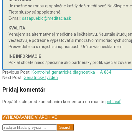
Je možné so mnou aj spoločne každý deň meditovať. Na Skype med
Tieto služby sú spoplatnené.
E-mail:
sasapueblo@meditacia.sk
KVALITA
Venujem sa alternatívnej medicíne a liečiteľstvu. Neustále študujem 
veštectvu je potrebné vypestovať si množstvo mimoriadnych schopnos
Presvedčte sa o mojich schopnostiach. Určite vás nesklamem.
INÉ INFORMÁCIE
Pokiaľ chcete niečo špeciálne ako partnerský profil, špecializované
2006-
Previous Post:
Kontrolná geriatrická diagnostika – A 864
12-
Next Post:
Geriatrický týždeň
20
Pridaj komentár
Prepáčte, ale pred zanechaním komentára sa musíte
prihlásiť
.
VYHĽADÁVANIE V ARCHÍVE
Search