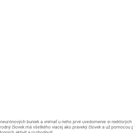
neurónových buniek a vnímať u neho prvé uvedomenie si niektorých č
írodný človek má všetkého viacej ako praveký človek a už pomocou po
domých aktivít a rozhodnutí.