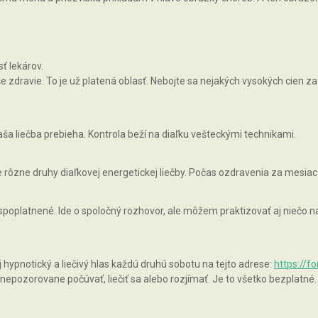
ť lekárov.
zdravie. To je už platená oblasť. Nebojte sa nejakých vysokých cien za 
ša liečba prebieha. Kontrola beží na diaľku vešteckými technikami.
rôzne druhy diaľkovej energetickej liečby. Počas ozdravenia za mesiac
 spoplatnené. Ide o spoločný rozhovor, ale môžem praktizovať aj niečo
pnotický a liečivý hlas každú druhú sobotu na tejto adrese:
https://f
epozorovane počúvať, liečiť sa alebo rozjímať. Je to všetko bezplatné.