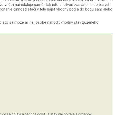
bre skoncentrovať do jedného bodu kdekoľvek v tele alebo mimo telo
 vnútri nainštaluje samé. Tak isto si otvorí zasvätenie do bielych
ykonanie činnosti stačí v tele nájsť vhodný bod a do bodu sám alebo
ak isto sa môže aj inej osobe nahodiť vhodný stav zúženého
čo sa objaví a nechce odísť, je stav vášho tela a orgánov.