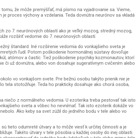
a tomu, že môže premýšľať, má písmo na vyjadrovanie sa. Vieme,
om je proces výchovy a vzdelania. Teda dovnútra neurónov sa vkladá
ých zo 7. neurónových oblastí ako je veľký mozog, stredný mozog,
káže rozšíriť vedomie do 7. neurónových oblastí.
ežný štandard. Iné rozšírenie vedomia do vonkajšieho sveta je
zomretých ľudí. Potom poškodenie hormonálnej sústavy dovoľuje
kúl, atómov a častíc. Tiež poškodenie psychiky kozmonautov, ktorí
nie či už dovnútra, alebo von dosahuje sugeratívnym cvičením alebo
 okolo vo vonkajšom svete. Pre bežnú osobu takýto prienik nie je
o tela stotožňuje. Teda ho prakticky dosahuje ako chorá osoba,
 na niečo z normálneho vedomia. U ezoterika treba pestovať tak isto
onkajšieho sveta a vôbec ho nevnímať. Tak isto ezoterik dokáže vo
ebolo. Ako keby sa svet zúžil do jedného bodu v tele alebo vo
sú tieto odumreté útvary a to môže viesť k určitej činnosti a je
uje. Takéto útvary v tele pôsobia u každej osoby do inej oblasti.