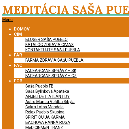
Skip
MEDITÁCIA SAŠA PU
to
content
Primary
Menu
Navigation
DOMOV
Menu
CIM
BLOGER SAŠA PUEBLO
KATALÓG ZDRAVIA CIMAX
KONTAKTUJTE SAŠU PUEBLA
FAR
FARMA ZDRAVIA SAŠU PUEBLA
FAC
FACEARCANE SPRÁVY – SK
FACEARCANE SPRÁVY – CZ
FCB
Saša Pueblo FB
Saša Bylinková Apatéka
ANJELI DETI ATLANTIDY
Astro Mantia Veštba Sibyla
Čakra Lotos Mandala
Relax Pueblo Skupina
SPIRIT OUIJA KARMA
BACHOVA RANNÁ ROSA
MeDICINMaN TRANZ