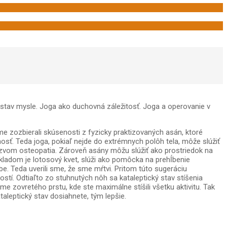
 stav mysle. Joga ako duchovná záležitosť. Joga a operovanie v
e zozbierali skúsenosti z fyzicky praktizovaných asán, ktoré
osť. Teda joga, pokiaľ nejde do extrémnych polôh tela, môže slúžiť
 názvom osteopatia. Zároveň asány môžu slúžiť ako prostriedok na
ákladom je lotosový kvet, slúži ako pomôcka na prehĺbenie
be. Teda uverili sme, že sme mŕtvi. Pritom túto sugeráciu
tí. Odtiaľto zo stuhnutých nôh sa kataleptický stav stíšenia
me zovretého prstu, kde ste maximálne stíšili všetku aktivitu. Tak
taleptický stav dosiahnete, tým lepšie.