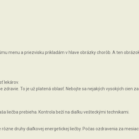
vášmu menu a priezvisku prikladám v hlave obrázky chorôb. A ten obrázok, 
ť lekárov.
zdravie. To je už platená oblasť. Nebojte sa nejakých vysokých cien za 
ša liečba prebieha. Kontrola beží na diaľku vešteckými technikami.
rôzne druhy diaľkovej energetickej liečby. Počas ozdravenia za mesiac