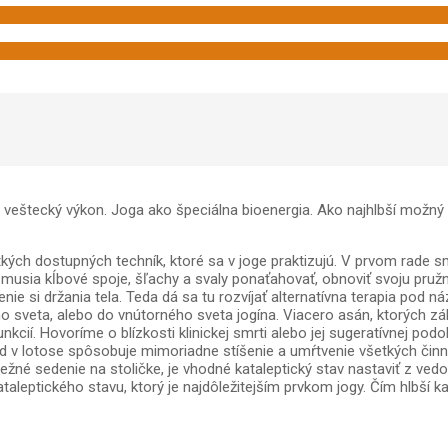
 veštecký výkon. Joga ako špeciálna bioenergia. Ako najhlbší možný
ch dostupných techník, ktoré sa v joge praktizujú. V prvom rade sm
musia kĺbové spoje, šľachy a svaly ponaťahovať, obnoviť svoju pružn
ie si držania tela. Teda dá sa tu rozvíjať alternatívna terapia pod
ho sveta, alebo do vnútorného sveta jogína. Viacero asán, ktorých z
kcií. Hovoríme o blízkosti klinickej smrti alebo jej sugeratívnej podo
d v lotose spôsobuje mimoriadne stíšenie a umŕtvenie všetkých činnos
ežné sedenie na stoličke, je vhodné kataleptický stav nastaviť z vedo
taleptického stavu, ktorý je najdôležitejším prvkom jogy. Čím hlbší ka