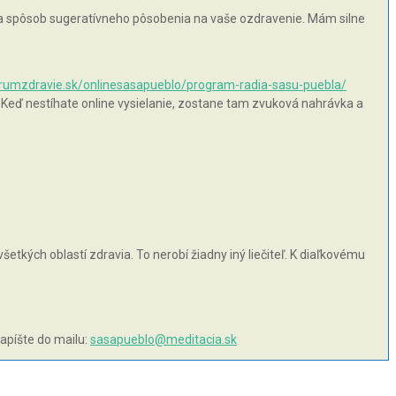
 na spôsob sugeratívneho pôsobenia na vaše ozdravenie. Mám silne
orumzdravie.sk/onlinesasapueblo/program-radia-sasu-puebla/
 Keď nestíhate online vysielanie, zostane tam zvuková nahrávka a
šetkých oblastí zdravia. To nerobí žiadny iný liečiteľ. K diaľkovému
napíšte do mailu:
sasapueblo@meditacia.sk