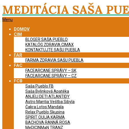
Skip
MEDITÁCIA SAŠA PU
to
content
Primary
Menu
Navigation
DOMOV
Menu
CIM
BLOGER SAŠA PUEBLO
KATALÓG ZDRAVIA CIMAX
KONTAKTUJTE SAŠU PUEBLA
FAR
FARMA ZDRAVIA SAŠU PUEBLA
FAC
FACEARCANE SPRÁVY – SK
FACEARCANE SPRÁVY – CZ
FCB
Saša Pueblo FB
Saša Bylinková Apatéka
ANJELI DETI ATLANTIDY
Astro Mantia Veštba Sibyla
Čakra Lotos Mandala
Relax Pueblo Skupina
SPIRIT OUIJA KARMA
BACHOVA RANNÁ ROSA
MeDICINMaN TRANZ