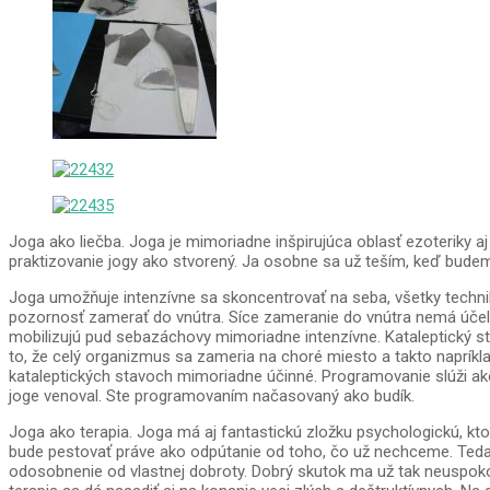
Joga ako liečba. Joga je mimoriadne inšpirujúca oblasť ezoteriky aj
praktizovanie jogy ako stvorený. Ja osobne sa už teším, keď budem v
Joga umožňuje intenzívne sa skoncentrovať na seba, všetky technik
pozornosť zamerať do vnútra. Síce zameranie do vnútra nemá účel d
mobilizujú pud sebazáchovy mimoriadne intenzívne. Kataleptický st
to, že celý organizmus sa zameria na choré miesto a takto napríklad
kataleptických stavoch mimoriadne účinné. Programovanie slúži ako
joge venoval. Ste programovaním načasovaný ako budík.
Joga ako terapia. Joga má aj fantastickú zložku psychologickú, kto
bude pestovať práve ako odpútanie od toho, čo už nechceme. Teda 
odosobnenie od vlastnej dobroty. Dobrý skutok ma už tak neuspoko