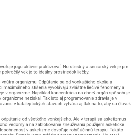
voľuje jogu aktívne praktizovať. No stredný a seniorský vek je pre
okročilý vek je to ideálny prostriedok liečby.
o vnútra organizmu. Odpútanie sa od vonkajšieho okolia a
ci maximálneho stíšenia vyvolávajú zvláštne liečivé fenomény a
deje v organizme. Napríklad koncentrácia na chorý orgán spôsobuje
v organizme nezískal. Tak isto aj programovanie zdravia je v
nie v kataleptických stavoch vytvára aj tlak na to, aby sa človek
e odpútanie od všetkého vonkajšieho. Ale v terapii sa asketizmus
 toho vedomý a na zablokovanie zneužívania použijem asketické
dosobnenosť v asketizme dovoľuje robiť účinnú terapiu. Takáto