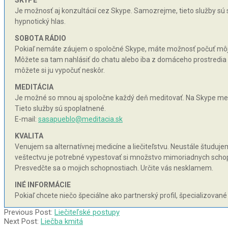
SKYPE
Je možnosť aj konzultácií cez Skype. Samozrejme, tieto služby sú
hypnotický hlas.
SOBOTA RÁDIO
Pokiaľ nemáte záujem o spoločné Skype, máte možnosť počuť môj hy
Môžete sa tam nahlásiť do chatu alebo iba z domáceho prostredia n
môžete si ju vypočuť neskôr.
MEDITÁCIA
Je možné so mnou aj spoločne každý deň meditovať. Na Skype med
Tieto služby sú spoplatnené.
E-mail:
sasapueblo@meditacia.sk
KVALITA
Venujem sa alternatívnej medicíne a liečiteľstvu. Neustále študujem 
veštectvu je potrebné vypestovať si množstvo mimoriadnych schopnos
Presvedčte sa o mojich schopnostiach. Určite vás nesklamem.
INÉ INFORMÁCIE
Pokiaľ chcete niečo špeciálne ako partnerský profil, špecializované
2005-
Previous Post:
Liečiteľské postupy
07-
Next Post:
Liečba kmitá