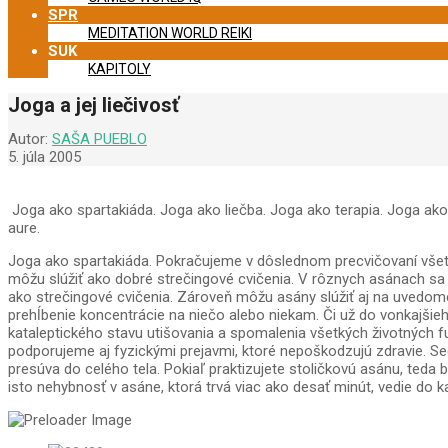
SPR
MEDITATION WORLD REIKI
SUK
KAPITOLY
Joga a jej liečivosť
Autor:
SAŠA PUEBLO
5. júla 2005
Joga ako spartakiáda. Joga ako liečba. Joga ako terapia. Joga ako
aure.
Joga ako spartakiáda. Pokračujeme v dôslednom precvičovaní všetký
môžu slúžiť ako dobré strečingové cvičenia. V rôznych asánach sa 
ako strečingové cvičenia. Zároveň môžu asány slúžiť aj na uvedomen
prehĺbenie koncentrácie na niečo alebo niekam. Či už do vonkajšie
kataleptického stavu utišovania a spomalenia všetkých životných fun
podporujeme aj fyzickými prejavmi, ktoré nepoškodzujú zdravie. Se
presúva do celého tela. Pokiaľ praktizujete stoličkovú asánu, teda b
isto nehybnosť v asáne, ktorá trvá viac ako desať minút, vedie do ka