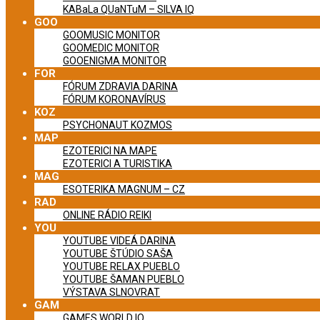
KABaLa QUaNTuM – SILVA IQ
GOO
GOOMUSIC MONITOR
GOOMEDIC MONITOR
GOOENIGMA MONITOR
FOR
FÓRUM ZDRAVIA DARINA
FÓRUM KORONAVÍRUS
KOZ
PSYCHONAUT KOZMOS
MAP
EZOTERICI NA MAPE
EZOTERICI A TURISTIKA
MAG
ESOTERIKA MAGNUM – CZ
RAD
ONLINE RÁDIO REIKI
YOU
YOUTUBE VIDEÁ DARINA
YOUTUBE ŠTÚDIO SAŠA
YOUTUBE RELAX PUEBLO
YOUTUBE ŠAMAN PUEBLO
VÝSTAVA SLNOVRAT
GAM
GAMES WORLD IQ