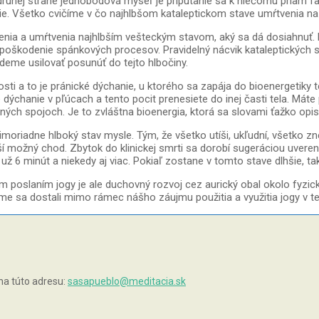
Na druhej strane jednobodová myseľ je pripútanie sa k niečomu priam
 Všetko cvičíme v čo najhlbšom kataleptickom stave umŕtvenia na hra
íšenia a umŕtvenia najhlbším vešteckým stavom, aký sa dá dosiahnu
 poškodenie spánkových procesov. Pravidelný nácvik kataleptických 
deme usilovať posunúť do tejto hlbočiny.
i a to je pránické dýchanie, u ktorého sa zapája do bioenergetiky te
ýchanie v pľúcach a tento pocit prenesiete do inej časti tela. Máte p
rvných spojoch. Je to zvláštna bioenergia, ktorá sa slovami ťažko op
riadne hlboký stav mysle. Tým, že všetko utíši, ukľudní, všetko znehy
í možný chod. Zbytok do klinickej smrti sa dorobí sugeráciou uvereni
už 6 minút a niekedy aj viac. Pokiaľ zostane v tomto stave dlhšie, t
m poslaním jogy je ale duchovný rozvoj cez aurický obal okolo fyz
 sa dostali mimo rámec nášho záujmu použitia a využitia jogy v terap
na túto adresu:
sasapueblo@meditacia.sk