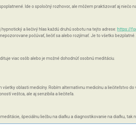
 spoplatnené. Ide o spoločný rozhovor, ale môžem praktizovať aj niečo
pnotický a liečivý hlas každú druhú sobotu na tejto adrese:
https://f
epozorovane počúvať, liečiť sa alebo rozjímať. Je to všetko bezplatné.
ituje viac osôb alebo je možné dohodnúť osobnú meditáciu.
všetky oblasti medicíny. Robím alternatívnu medicínu a liečiteľstvo do v
tí veštca, ale aj senzibila a liečiteľa.
 meditácie, špeciálnu liečbu na diaľku a diagnostikovanie na diaľku, tak 