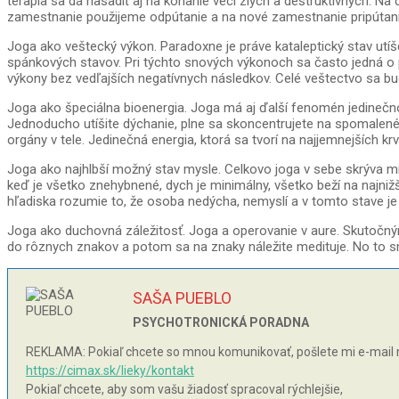
terapia sa dá nasadiť aj na konanie veci zlých a deštruktívnych. 
zamestnanie použijeme odpútanie a na nové zamestnanie pripútanie.
Joga ako veštecký výkon. Paradoxne je práve kataleptický stav ut
spánkových stavov. Pri týchto snových výkonoch sa často jedná o
výkony bez vedľajších negatívnych následkov. Celé veštectvo sa bu
Joga ako špeciálna bioenergia. Joga má aj ďalší fenomén jedinečnost
Jednoducho utíšite dýchanie, plne sa skoncentrujete na spomalené d
orgány v tele. Jedinečná energia, ktorá sa tvorí na najjemnejších k
Joga ako najhlbší možný stav mysle. Celkovo joga v sebe skrýva mimo
keď je všetko znehybnené, dych je minimálny, všetko beží na najnižš
hľadiska rozumie to, že osoba nedýcha, nemyslí a v tomto stave je 
Joga ako duchovná záležitosť. Joga a operovanie v aure. Skutočný
do rôznych znakov a potom sa na znaky náležite medituje. No to sme
SAŠA PUEBLO
PSYCHOTRONICKÁ PORADNA
REKLAMA: Pokiaľ chcete so mnou komunikovať, pošlete mi e-mail 
https://cimax.sk/lieky/kontakt
Pokiaľ chcete, aby som vašu žiadosť spracoval rýchlejšie,