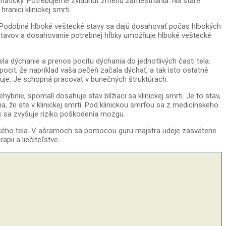
 fanaticky. Potrebujeme zvládnuť zmenu zamestnania. Na staré
nici klinickej smrti.
ť. Podobné hlboké veštecké stavy sa dajú dosahovať počas hlbokých
stavov a dosahovanie potrebnej hĺbky umožňuje hlboké veštecké
la dýchanie a prenos pocitu dýchania do jednotlivých časti tela.
ocit, že napríklad vaša pečeň začala dýchať, a tak isto ostatné
isuje. Je schopná pracovať v bunečných štruktúrach.
bnie, spomalí dosahuje stav blížiaci sa klinickej smrti. Je to stav,
a, že ste v klinickej smrti. Pod klinickou smrťou sa z medicínskeho
ak sa zvyšuje riziko poškodenia mozgu.
ického tela. V ašramoch sa pomocou guru majstra udeje zasvätene
ii a liečiteľstve.