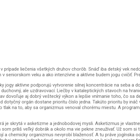
 v prípade liečenia všetkých druhov chorôb. Snáď iba detský vek nedo
 seniorskom veku a ako intenzívne a aktívne budem jogu cvičiť. Pre p
y jogy aktívne podporujú vytvorenie silnej koncentrácie na seba a d
uchovný, ale uzdravovací. Liečby v kataleptických stavoch na hrani
av dovoľuje aj dobrý veštecký výkon a lepšie vnímanie toho, čo sa 
 dotyčný orgán dostane prioritu číslo jedna. Takúto prioritu by ináč 
 tlak na to, aby sa organizmus venoval chorému miestu. A programova
rá je skrytá v asketizme a jednobodovej mysli. Asketizmus je vlastn
som príliš veľký dobrák a okolo ma vie pekne zneužívať. Už som si
jí a chemicky organizmus nevyrobí blaženosť. A tu práve jogínska o