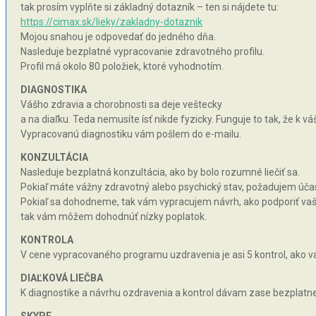
tak prosím vyplňte si základný dotazník – ten si nájdete tu:
https://cimax.sk/lieky/zakladny-dotaznik
Mojou snahou je odpovedať do jedného dňa.
Nasleduje bezplatné vypracovanie zdravotného profilu.
Profil má okolo 80 položiek, ktoré vyhodnotím.
DIAGNOSTIKA
Vášho zdravia a chorobnosti sa deje veštecky
a na diaľku. Teda nemusíte ísť nikde fyzicky. Funguje to tak, že k 
Vypracovanú diagnostiku vám pošlem do e-mailu.
KONZULTÁCIA
Nasleduje bezplatná konzultácia, ako by bolo rozumné liečiť sa.
Pokiaľ máte vážny zdravotný alebo psychický stav, požadujem účas
Pokiaľ sa dohodneme, tak vám vypracujem návrh, ako podporiť vaše 
tak vám môžem dohodnúť nízky poplatok.
KONTROLA
V cene vypracovaného programu uzdravenia je asi 5 kontrol, ako va
DIAĽKOVÁ LIEČBA
K diagnostike a návrhu ozdravenia a kontrol dávam zase bezplatne 