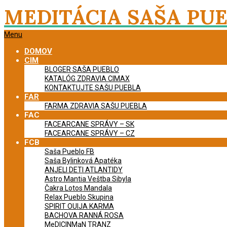
Skip
MEDITÁCIA SAŠA PU
to
content
Primary
Menu
Navigation
DOMOV
Menu
CIM
BLOGER SAŠA PUEBLO
KATALÓG ZDRAVIA CIMAX
KONTAKTUJTE SAŠU PUEBLA
FAR
FARMA ZDRAVIA SAŠU PUEBLA
FAC
FACEARCANE SPRÁVY – SK
FACEARCANE SPRÁVY – CZ
FCB
Saša Pueblo FB
Saša Bylinková Apatéka
ANJELI DETI ATLANTIDY
Astro Mantia Veštba Sibyla
Čakra Lotos Mandala
Relax Pueblo Skupina
SPIRIT OUIJA KARMA
BACHOVA RANNÁ ROSA
MeDICINMaN TRANZ