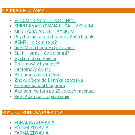
NAJNOVŠIE ČLÁNKY
VEDOMIE SNOVEJ EXISTENCIE
SPIRIT KVANTOVANÁ DUŠA – VÝSKUM
MEDITÁCIA ANJEL – VÝSKUM
Psychonaut a psychopomp Saša Pueblo
ASMR – o čom to je?
Reiki Maori Paua – opakovanie
Spirit – smrť – čo po smrti?
Výskum Sašu Puebla
Čo je nové v hypnóze?
Fantómový čikung
Ako programujem Reiki
Znovu píšem do Denníka ezoterika
Ezoterik sa stal blogerom
Ako som na tom po 20. rokoch meditácií
Reiki Kozmos – opakovanie
PSYCHOTRONICKÁ PORADŇA
PORADŇA ZDRAVIA
FÓRUM ZDRAVIA
FARMA ZDRAVIA