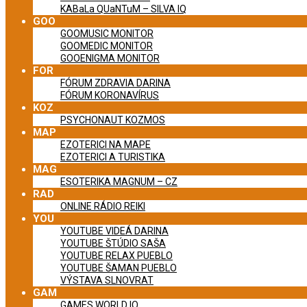
KABaLa QUaNTuM – SILVA IQ
GOO
GOOMUSIC MONITOR
GOOMEDIC MONITOR
GOOENIGMA MONITOR
FOR
FÓRUM ZDRAVIA DARINA
FÓRUM KORONAVÍRUS
KOZ
PSYCHONAUT KOZMOS
MAP
EZOTERICI NA MAPE
EZOTERICI A TURISTIKA
MAG
ESOTERIKA MAGNUM – CZ
RAD
ONLINE RÁDIO REIKI
YOU
YOUTUBE VIDEÁ DARINA
YOUTUBE ŠTÚDIO SAŠA
YOUTUBE RELAX PUEBLO
YOUTUBE ŠAMAN PUEBLO
VÝSTAVA SLNOVRAT
GAM
GAMES WORLD IQ