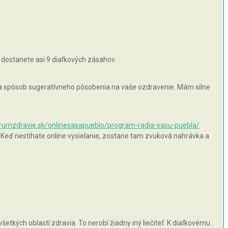
 dostanete asi 9 diaľkových zásahov.
 na spôsob sugeratívneho pôsobenia na vaše ozdravenie. Mám silne
orumzdravie.sk/onlinesasapueblo/program-radia-sasu-puebla/
 Keď nestíhate online vysielanie, zostane tam zvuková nahrávka a
šetkých oblastí zdravia. To nerobí žiadny iný liečiteľ. K diaľkovému