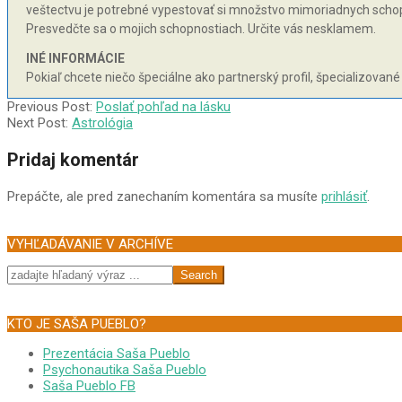
veštectvu je potrebné vypestovať si množstvo mimoriadnych schopnos
Presvedčte sa o mojich schopnostiach. Určite vás nesklamem.
INÉ INFORMÁCIE
Pokiaľ chcete niečo špeciálne ako partnerský profil, špecializované
2003-
Previous Post:
Poslať pohľad na lásku
07-
Next Post:
Astrológia
03
Pridaj komentár
Prepáčte, ale pred zanechaním komentára sa musíte
prihlásiť
.
VYHĽADÁVANIE V ARCHÍVE
Search
KTO JE SAŠA PUEBLO?
Prezentácia Saša Pueblo
Psychonautika Saša Pueblo
Saša Pueblo FB