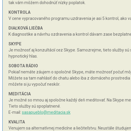
tak vám môžem dohodnúť nízky poplatok.
KONTROLA
V cene vypracovaného programu uzdravenia je asi 5 kontrol, ako va
DIAĽKOVÁ LIEČBA
K diagnostike a návrhu ozdravenia a kontrol dávam zase bezplatne 
SKYPE
Je možnosť aj konzultácií cez Skype. Samozrejme, tieto služby sú
hypnotický hlas.
SOBOTA RÁDIO
Pokiaľ nemáte záujem o spoločné Skype, máte možnosť počuť môj hy
Môžete sa tam nahlásiť do chatu alebo iba z domáceho prostredia n
môžete si ju vypočuť neskôr.
MEDITÁCIA
Je možné so mnou aj spoločne každý deň meditovať. Na Skype med
Tieto služby sú spoplatnené.
E-mail:
sasapueblo@meditacia.sk
KVALITA
Venujem sa alternatívnej medicíne a liečiteľstvu. Neustále študujem 