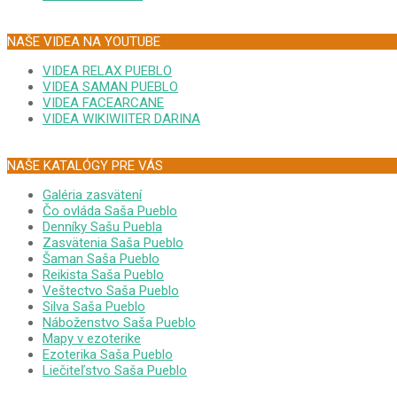
NAŠE VIDEA NA YOUTUBE
VIDEA RELAX PUEBLO
VIDEA SAMAN PUEBLO
VIDEA FACEARCANE
VIDEA WIKIWIITER DARINA
NAŠE KATALÓGY PRE VÁS
Galéria zasvätení
Čo ovláda Saša Pueblo
Denníky Sašu Puebla
Zasvätenia Saša Pueblo
Šaman Saša Pueblo
Reikista Saša Pueblo
Veštectvo Saša Pueblo
Silva Saša Pueblo
Náboženstvo Saša Pueblo
Mapy v ezoterike
Ezoterika Saša Pueblo
Liečiteľstvo Saša Pueblo