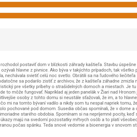
ozhodol postaviť dom v blízkosti záhrady kaštieľa. Stavbu úspešne d
ali hlavne z pivnice. Ako býva v takýchto prípadoch, tak všetko pre
 nechávala svietiť celú noc svetlo. Obrátili sa na ľudového liečiteľa
datočne sa podarilo zistiť z archívov, že z kaštieľa záhadne zmizla
istický pre všetky príbehy o strašidelných domoch a miestach. Je tu
ade to môže fungovať. Napríklad aj jeden panelák v Žiari nad Hronom 
tlivejšie osoby z tohto domu si neustále sťažovali, že im, a to hlavne
niečo mi na tomto bývaní vadilo a nikdy som tu nespal napriek tomu, 
lo pochované pod domom. Susedia občas spomínali, že v dome a okol
mimoriadne starého obdobia. Spomínam si na nepríjemné pocity, keď
úkazy majú na svedomí pozostatky mŕtvych osôb a to platí všeobecne.
tváranou počas spánku. Teda snové vedomie a bioenergia v snovom st