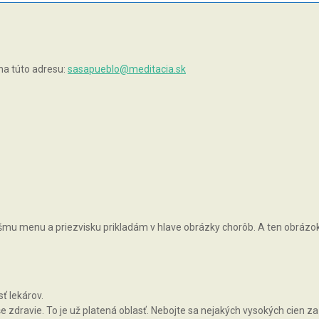
na túto adresu:
sasapueblo@meditacia.sk
vášmu menu a priezvisku prikladám v hlave obrázky chorôb. A ten obrázok, 
ť lekárov.
zdravie. To je už platená oblasť. Nebojte sa nejakých vysokých cien za 