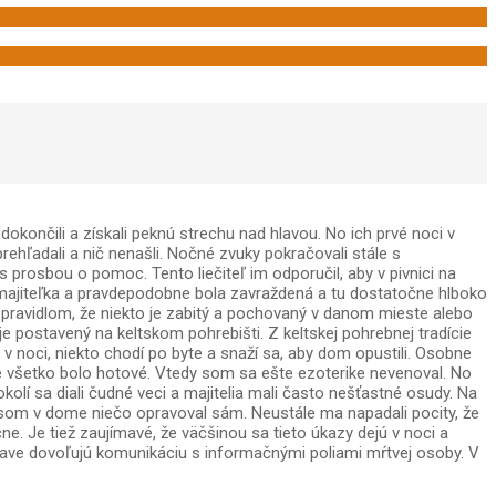
okončili a získali peknú strechu nad hlavou. No ich prvé noci v
hľadali a nič nenašli. Nočné zvuky pokračovali stále s
 s prosbou o pomoc. Tento liečiteľ im odporučil, aby v pivnici na
 majiteľka a pravdepodobne bola zavraždená a tu dostatočne hlboko
 pravidlom, že niekto je zabitý a pochovaný v danom mieste alebo
je postavený na keltskom pohrebišti. Z keltskej pohrebnej tradície
 v noci, niekto chodí po byte a snaží sa, aby dom opustili. Osobne
že všetko bolo hotové. Vtedy som sa ešte ezoterike nevenoval. No
í sa diali čudné veci a majitelia mali často nešťastné osudy. Na
 som v dome niečo opravoval sám. Neustále ma napadali pocity, že
 Je tiež zaujímavé, že väčšinou sa tieto úkazy dejú v noci a
ave dovoľujú komunikáciu s informačnými poliami mŕtvej osoby. V