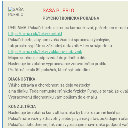
SAŠA PUEBLO
PSYCHOTRONICKÁ PORADNA
REKLAMA: Pokiaľ chcete so mnou komunikovať, pošlete mi e-mail 
https://cimax.sk/lieky/kontakt
Pokiaľ chcete, aby som vašu žiadosť spracoval rýchlejšie,
tak prosím vyplňte si základný dotazník – ten si nájdete tu:
https://cimax.sk/lieky/zakladny-dotaznik
Mojou snahou je odpovedať do jedného dňa.
Nasleduje bezplatné vypracovanie zdravotného profilu.
Profil má okolo 80 položiek, ktoré vyhodnotím.
DIAGNOSTIKA
Vášho zdravia a chorobnosti sa deje veštecky
a na diaľku. Teda nemusíte ísť nikde fyzicky. Funguje to tak, že k 
Vypracovanú diagnostiku vám pošlem do e-mailu.
KONZULTÁCIA
Nasleduje bezplatná konzultácia, ako by bolo rozumné liečiť sa.
Pokiaľ máte vážny zdravotný alebo psychický stav, požadujem účas
Pokiaľ sa dohodneme, tak vám vypracujem návrh, ako podporiť vaše 