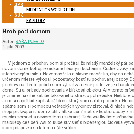
SPR
MEDITATION WORLD REIKI
SUK
KAPITOLY
Hrob pod domom.
Autor:
SAŠA PUEBLO
3. júla 2003
V jednom z príbehov som si prečítal, že mladý manželský pár sa r
novom dome boli sprevádzané hlasným búchaním. Čudné zvuky sa ozýv
intenzívnejšou silou. Novomanželia a hlavne manželka, aby sa nebála,
určenom mieste vykopali pozostatky kostí tu pochovanej osoby. Do
pochovaná. Tento príbeh som vybral zámerne preto, že je charakter
dome. Sú aj prípady pochovania v blízkosti objektu. Aj v tomto príp
je známe násilné zabitie takzvaného strážcu pohrebiska. Niektoré ci
som si napríklad kúpil starší dom, ktorý som dal do poriadku. No 
spätne som si pomocou vešteckých výkonov zisťoval, či niečo nebo
moje prekvapenie som zistil v hĺbke asi 7 metrov kostru osoby z 
musím zomrieť a neviem tomu zabrániť. Teda všetky tieto záhadne 
málokedy cez deň. Asi to bude súvisieť s bioenergiou človeka vy
inom príspevku sa k tomu ešte vrátim.