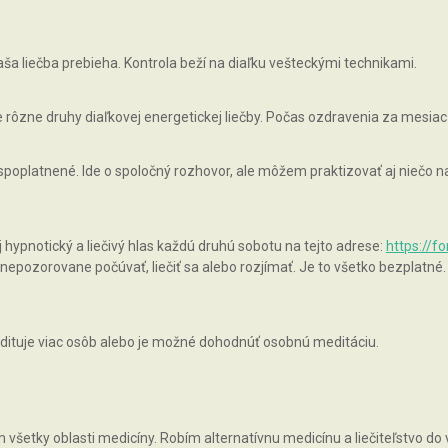
ša liečba prebieha. Kontrola beží na diaľku vešteckými technikami.
rôzne druhy diaľkovej energetickej liečby. Počas ozdravenia za mesiac
 spoplatnené. Ide o spoločný rozhovor, ale môžem praktizovať aj niečo
pnotický a liečivý hlas každú druhú sobotu na tejto adrese:
https://f
epozorovane počúvať, liečiť sa alebo rozjímať. Je to všetko bezplatné.
ituje viac osôb alebo je možné dohodnúť osobnú meditáciu.
všetky oblasti medicíny. Robím alternatívnu medicínu a liečiteľstvo do v