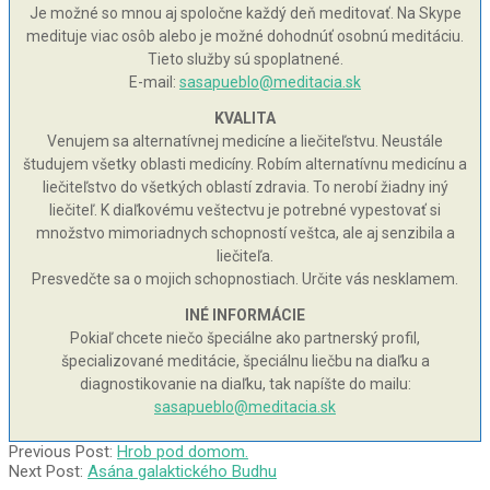
Je možné so mnou aj spoločne každý deň meditovať. Na Skype
medituje viac osôb alebo je možné dohodnúť osobnú meditáciu.
Tieto služby sú spoplatnené.
E-mail:
sasapueblo@meditacia.sk
KVALITA
Venujem sa alternatívnej medicíne a liečiteľstvu. Neustále
študujem všetky oblasti medicíny. Robím alternatívnu medicínu a
liečiteľstvo do všetkých oblastí zdravia. To nerobí žiadny iný
liečiteľ. K diaľkovému veštectvu je potrebné vypestovať si
množstvo mimoriadnych schopností veštca, ale aj senzibila a
liečiteľa.
Presvedčte sa o mojich schopnostiach. Určite vás nesklamem.
INÉ INFORMÁCIE
Pokiaľ chcete niečo špeciálne ako partnerský profil,
špecializované meditácie, špeciálnu liečbu na diaľku a
diagnostikovanie na diaľku, tak napíšte do mailu:
sasapueblo@meditacia.sk
2003-
Previous Post:
Hrob pod domom.
07-
Next Post:
Asána galaktického Budhu