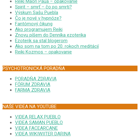
Reiki Maori Paua – opakovanie
Spirit – smrť – čo po smrti?
Výskum Sašu Puebla
Čo je nové v hypnóze?
Fantómový čikung
Ako programujem Reiki
Znovu píšem do Denníka ezoterika
Ezoterik sa stal blogerom
Ako som na tom po 20. rokoch meditácií
Reiki Kozmos – opakovanie
PSYCHOTRONICKÁ PORADŇA
PORADŇA ZDRAVIA
FÓRUM ZDRAVIA
FARMA ZDRAVIA
NAŠE VIDEA NA YOUTUBE
VIDEA RELAX PUEBLO
VIDEA SAMAN PUEBLO
VIDEA FACEARCANE
VIDEA WIKIWIITER DARINA