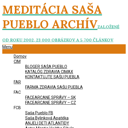
Skip
MEDITÁCIA SAŠA
to
content
PUEBLO ARCHÍV
ZALOŽENÉ
OD ROKU 2002, 23 000 OBRÁZKOV A 5 700 ČLÁNKOV
Primary
Menu
Navigation
Domov
Menu
CIM
BLOGER SAŠA PUEBLO
KATALÓG ZDRAVIA CIMAX
KONTAKTUJTE SAŠU PUEBLA
FAR
FARMA ZDRAVIA SAŠU PUEBLA
FAC
FACEARCANE SPRÁVY – SK
FACEARCANE SPRÁVY – CZ
FCB
Saša Pueblo FB
Saša Bylinková Apatéka
ANJELI DETI ATLANTIDY