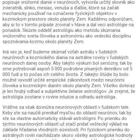
popisuje vnútorné dianie v neurónoch, vytvorila určitý slovník ako
zvieratník, slnko, mesiac, venuša a ďalšie, ktoré sa začali
mechanicky používať na označenie fyzických objektov v
kozmickom priestore okolo planéty Zem. Každému odporúčam,
aby si to v tomto prípade zrovnal v hlave a dal veci astrológie na
poriadok. Skúste oddeliť astrológiu ako metódu skúmania
vnútorného sveta človeka a astronómiu ako vedeckú disciplínu
spoznávania kozmu okolo planéty Zem.
Iná vec je, keď budeme skúmať vzťah astrálu v ľudských
neurónoch a kozmického diania na astrálne roviny v ľudských
neurónoch danej osoby. Aby takýto výskum bol seriózny, tak by
sme potrebovali aspoň 5 000 podrobne písaných denníkov od 5
000 ľudí a to počas ich celého života. Z takejto štúdie by bolo
možné vyvodiť určité empirické zákonitosti medzi neurónmi
človeka a kozmickým dianím okolo planéty Zem. Všetko doteraz
je len hrubý odhad a subjektívne želanie astrológov. Je zrejmé, že
astrológia zostane v rovine intuície a odhadu astrológa.
Vráťme sa však dovnútra neurónových oblastí v ľudskom tele.
Keby ste sa naučili prenikať mysľou do oblastí neurónov, tak by
ste sa vlastne automaticky stávali astrológmi. Po prieniku do
týchto neurónových oblastí už stačí pridať veštecký výklad na
základe hľadania vhodných súvislostí. Pri fyzickom prieniku do
astrálnych rovín nachádzate skoro všetky astrologické hodnoty