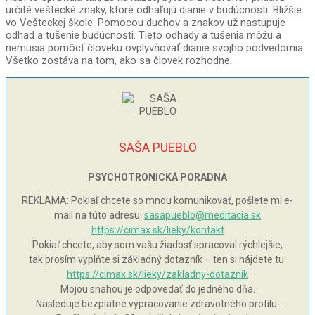
určité veštecké znaky, ktoré odhaľujú dianie v budúcnosti. Bližšie
vo Vešteckej škole. Pomocou duchov a znakov už nastupuje
odhad a tušenie budúcnosti. Tieto odhady a tušenia môžu a
nemusia pomôcť človeku ovplyvňovať dianie svojho podvedomia.
Všetko zostáva na tom, ako sa človek rozhodne.
SAŠA PUEBLO
PSYCHOTRONICKÁ PORADNA
REKLAMA: Pokiaľ chcete so mnou komunikovať, pošlete mi e-
mail na túto adresu:
sasapueblo@meditacia.sk
https://cimax.sk/lieky/kontakt
Pokiaľ chcete, aby som vašu žiadosť spracoval rýchlejšie,
tak prosím vyplňte si základný dotazník – ten si nájdete tu:
https://cimax.sk/lieky/zakladny-dotaznik
Mojou snahou je odpovedať do jedného dňa.
Nasleduje bezplatné vypracovanie zdravotného profilu.