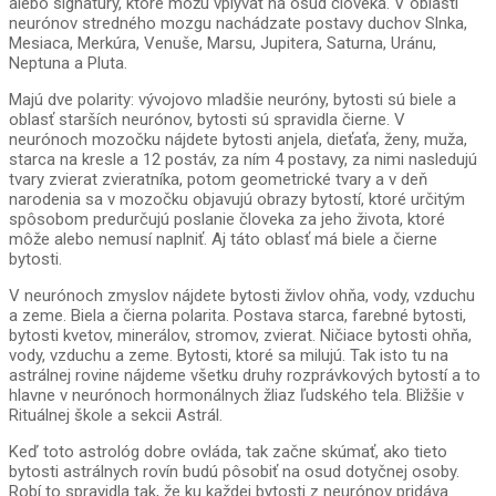
alebo signatúry, ktoré môžu vplývať na osud človeka. V oblasti
neurónov stredného mozgu nachádzate postavy duchov Slnka,
Mesiaca, Merkúra, Venuše, Marsu, Jupitera, Saturna, Uránu,
Neptuna a Pluta.
Majú dve polarity: vývojovo mladšie neuróny, bytosti sú biele a
oblasť starších neurónov, bytosti sú spravidla čierne. V
neurónoch mozočku nájdete bytosti anjela, dieťaťa, ženy, muža,
starca na kresle a 12 postáv, za ním 4 postavy, za nimi nasledujú
tvary zvierat zvieratníka, potom geometrické tvary a v deň
narodenia sa v mozočku objavujú obrazy bytostí, ktoré určitým
spôsobom predurčujú poslanie človeka za jeho života, ktoré
môže alebo nemusí naplniť. Aj táto oblasť má biele a čierne
bytosti.
V neurónoch zmyslov nájdete bytosti živlov ohňa, vody, vzduchu
a zeme. Biela a čierna polarita. Postava starca, farebné bytosti,
bytosti kvetov, minerálov, stromov, zvierat. Ničiace bytosti ohňa,
vody, vzduchu a zeme. Bytosti, ktoré sa milujú. Tak isto tu na
astrálnej rovine nájdeme všetku druhy rozprávkových bytostí a to
hlavne v neurónoch hormonálnych žliaz ľudského tela. Bližšie v
Rituálnej škole a sekcii Astrál.
Keď toto astrológ dobre ovláda, tak začne skúmať, ako tieto
bytosti astrálnych rovín budú pôsobiť na osud dotyčnej osoby.
Robí to spravidla tak, že ku každej bytosti z neurónov pridáva