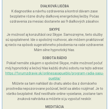
DIAĽKOVÁ LIEČBA
K diagnostike a návrhu ozdravenia a kontrol dávam zase
bezplatne rôzne druhy diaľkovej energetickej liečby. Počas
ozdravenia za mesiac dostanete asi 9 diaľkových zásahov.
SKYPE
Je možnosť aj konzultácií cez Skype. Samozrejme, tieto služby
sú spoplatnené. Ide o spoločný rozhovor, ale môžem praktizovať
aj niečo na spôsob sugeratívneho pôsobenia na vaše ozdravenie.
Mám silne hypnotický hlas.
SOBOTA RÁDIO
Pokiaľ nemáte záujem o spoločné Skype, máte možnosť počuť
môj hypnotický a liečivý hlas každú druhú sobotu na tejto adrese:
https://forumzdravie.sk/onlinesasapueblo/program-radia-sasu-
puebla/
Môžete sa tam nahlásiť do chatu alebo iba z domáceho
prostredia nepozorovane počúvať, liečiť sa alebo rozjímať. Je to
všetko bezplatné. Keď nestíhate online vysielanie, zostane tam
zvuková nahrávka a môžete si ju vypočuť neskôr.
MEDITÁCIA