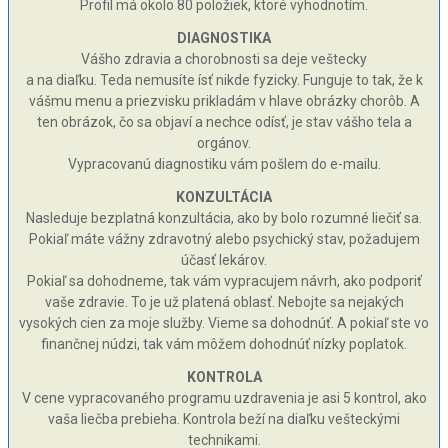
Profil má okolo 80 položiek, ktoré vyhodnotím.
DIAGNOSTIKA
Vášho zdravia a chorobnosti sa deje veštecky
a na diaľku. Teda nemusíte ísť nikde fyzicky. Funguje to tak, že k
vášmu menu a priezvisku prikladám v hlave obrázky chorôb. A
ten obrázok, čo sa objaví a nechce odísť, je stav vášho tela a
orgánov.
Vypracovanú diagnostiku vám pošlem do e-mailu.
KONZULTÁCIA
Nasleduje bezplatná konzultácia, ako by bolo rozumné liečiť sa.
Pokiaľ máte vážny zdravotný alebo psychický stav, požadujem
účasť lekárov.
Pokiaľ sa dohodneme, tak vám vypracujem návrh, ako podporiť
vaše zdravie. To je už platená oblasť. Nebojte sa nejakých
vysokých cien za moje služby. Vieme sa dohodnúť. A pokiaľ ste vo
finančnej núdzi, tak vám môžem dohodnúť nízky poplatok.
KONTROLA
V cene vypracovaného programu uzdravenia je asi 5 kontrol, ako
vaša liečba prebieha. Kontrola beží na diaľku vešteckými
technikami.