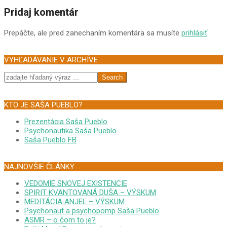
05
Pridaj komentár
Prepáčte, ale pred zanechaním komentára sa musíte
prihlásiť
.
VYHĽADÁVANIE V ARCHÍVE
Search
KTO JE SAŠA PUEBLO?
Prezentácia Saša Pueblo
Psychonautika Saša Pueblo
Saša Pueblo FB
NAJNOVŠIE ČLÁNKY
VEDOMIE SNOVEJ EXISTENCIE
SPIRIT KVANTOVANÁ DUŠA – VÝSKUM
MEDITÁCIA ANJEL – VÝSKUM
Psychonaut a psychopomp Saša Pueblo
ASMR – o čom to je?