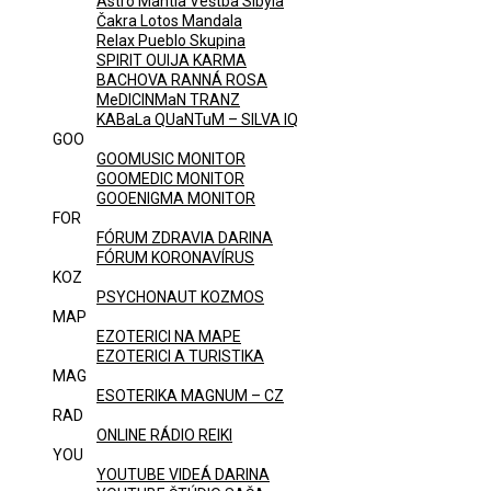
Astro Mantia Veštba Sibyla
Čakra Lotos Mandala
Relax Pueblo Skupina
SPIRIT OUIJA KARMA
BACHOVA RANNÁ ROSA
MeDICINMaN TRANZ
KABaLa QUaNTuM – SILVA IQ
GOO
GOOMUSIC MONITOR
GOOMEDIC MONITOR
GOOENIGMA MONITOR
FOR
FÓRUM ZDRAVIA DARINA
FÓRUM KORONAVÍRUS
KOZ
PSYCHONAUT KOZMOS
MAP
EZOTERICI NA MAPE
EZOTERICI A TURISTIKA
MAG
ESOTERIKA MAGNUM – CZ
RAD
ONLINE RÁDIO REIKI
YOU
YOUTUBE VIDEÁ DARINA