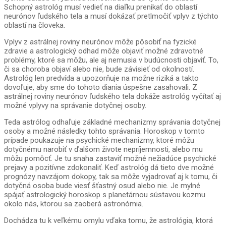
Schopný astrológ musí vedieť na diaľku prenikať do oblastí
neurónov ľudského tela a musí dokázať pretlmočiť vplyv z týchto
oblastí na človeka.
Vplyv z astrálnej roviny neurónov môže pôsobiť na fyzické
zdravie a astrologický odhad môže objaviť možné zdravotné
problémy, ktoré sa môžu, ale aj nemusia v budúcnosti objaviť. To,
či sa choroba objaví alebo nie, bude závisieť od okolností.
Astrológ len predvída a upozorňuje na možne riziká a takto
dovoľuje, aby sme do tohoto diania úspešne zasahovali. Z
astrálnej roviny neurónov ľudského tela dokáže astrológ vyčítať aj
možné vplyvy na správanie dotyčnej osoby.
Teda astrólog odhaľuje základné mechanizmy správania dotyčnej
osoby a možné následky tohto správania. Horoskop v tomto
prípade poukazuje na psychické mechanizmy, ktoré môžu
dotyčnému narobiť v ďalšom živote nepríjemnosti, alebo mu
môžu pomôcť. Je tu snaha zastaviť možné nežiadúce psychické
prejavy a pozitívne zdokonaliť. Keď astrológ dá tieto dve možné
prognózy navzájom dokopy, tak sa môže vyjadrovať aj k tomu, či
dotyčná osoba bude viesť šťastný osud alebo nie. Je mylné
spájať astrologický horoskop s planetárnou sústavou kozmu
okolo nás, ktorou sa zaoberá astronómia.
Dochádza tu k veľkému omylu vďaka tomu, že astrológia, ktorá