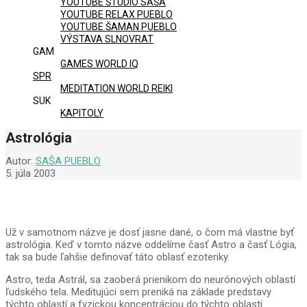
YOUTUBE ŠTÚDIO SAŠA
YOUTUBE RELAX PUEBLO
YOUTUBE ŠAMAN PUEBLO
VÝSTAVA SLNOVRAT
GAM
GAMES WORLD IQ
SPR
MEDITATION WORLD REIKI
SUK
KAPITOLY
Astrológia
Autor:
SAŠA PUEBLO
5. júla 2003
Už v samotnom názve je dosť jasne dané, o čom má vlastne byť
astrológia. Keď v tomto názve oddelíme časť Astro a časť Lógia,
tak sa bude ľahšie definovať táto oblasť ezoteriky.
Astro, teda Astrál, sa zaoberá prienikom do neurónových oblastí
ľudského tela. Meditujúci sem preniká na základe predstavy
týchto oblastí a fyzickou koncentráciou do týchto oblastí.