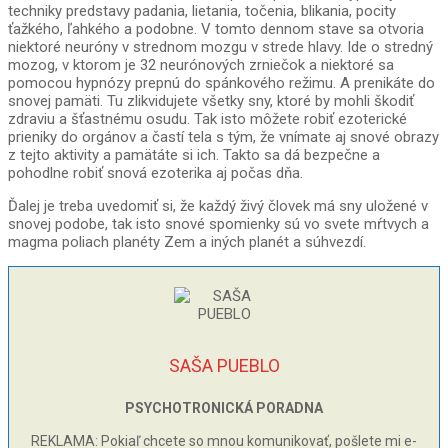
techniky predstavy padania, lietania, točenia, blikania, pocity
ťažkého, ľahkého a podobne. V tomto dennom stave sa otvoria
niektoré neuróny v strednom mozgu v strede hlavy. Ide o stredný
mozog, v ktorom je 32 neurónových zrniečok a niektoré sa
pomocou hypnózy prepnú do spánkového režimu. A prenikáte do
snovej pamäti. Tu zlikvidujete všetky sny, ktoré by mohli škodiť
zdraviu a šťastnému osudu. Tak isto môžete robiť ezoterické
prieniky do orgánov a častí tela s tým, že vnímate aj snové obrazy
z tejto aktivity a pamätáte si ich. Takto sa dá bezpečne a
pohodlne robiť snová ezoterika aj počas dňa.
Ďalej je treba uvedomiť si, že každý živý človek má sny uložené v
snovej podobe, tak isto snové spomienky sú vo svete mŕtvych a
magma poliach planéty Zem a iných planét a súhvezdí.
SAŠA PUEBLO
PSYCHOTRONICKÁ PORADNA
REKLAMA: Pokiaľ chcete so mnou komunikovať, pošlete mi e-