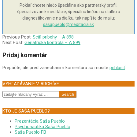
Pokiaľ chcete niečo špeciálne ako partnerský profil,
špecializované meditácie, špeciálnu liečbu na diaľku a
diagnostikovanie na diaľku, tak napíšte do mailu:
sasapueblo@meditacia.sk
2007-
Previous Post:
Scifi príbehy – A 898
02-
Next Post:
Geriatrická kontrola – A 899
14
Pridaj komentár
Prepáčte, ale pred zanechaním komentára sa musíte
prihlásiť
.
VYHĽADÁVANIE V ARCHÍVE
Search
KTO JE SAŠA PUEBLO?
Prezentácia Saša Pueblo
Psychonautika Saša Pueblo
Saša Pueblo FB