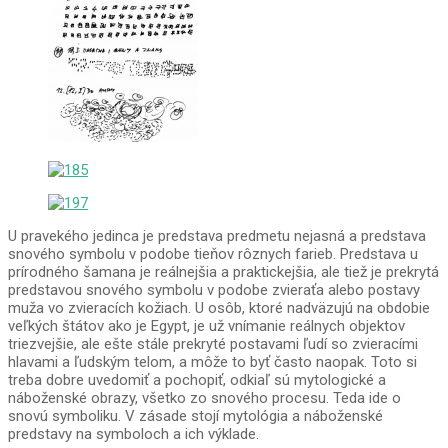
U pravekého jedinca je predstava predmetu nejasná a predstava
snového symbolu v podobe tieňov rôznych farieb. Predstava u
prírodného šamana je reálnejšia a praktickejšia, ale tiež je prekrytá
predstavou snového symbolu v podobe zvieraťa alebo postavy
muža vo zvieracích kožiach. U osôb, ktoré nadväzujú na obdobie
veľkých štátov ako je Egypt, je už vnímanie reálnych objektov
triezvejšie, ale ešte stále prekryté postavami ľudí so zvieracími
hlavami a ľudským telom, a môže to byť často naopak. Toto si
treba dobre uvedomiť a pochopiť, odkiaľ sú mytologické a
náboženské obrazy, všetko zo snového procesu. Teda ide o
snovú symboliku. V zásade stojí mytológia a náboženské
predstavy na symboloch a ich výklade.