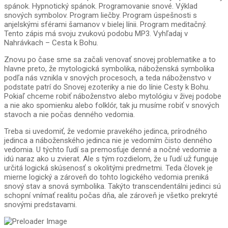
spánok. Hypnotický spánok. Programovanie snové. Výklad
snových symbolov. Program liečby. Program úspešnosti s
anjelskými sférami šamanov v bielej línii. Program meditačný.
Tento zápis má svoju zvukovú podobu MP3. Vyhľadaj v
Nahrávkach – Cesta k Bohu.
Znovu po čase sme sa začali venovať snovej problematike a to
hlavne preto, že mytologická symbolika, náboženská symbolika
podľa nás vznikla v snových procesoch, a teda náboženstvo v
podstate patrí do Snovej ezoteriky a nie do línie Cesty k Bohu.
Pokiaľ chceme robiť náboženstvo alebo mytológiu v živej podobe
a nie ako spomienku alebo folklór, tak ju musíme robiť v snových
stavoch a nie počas denného vedomia.
Treba si uvedomiť, že vedomie pravekého jedinca, prírodného
jedinca a náboženského jedinca nie je vedomím čisto denného
vedomia. U týchto ľudí sa premosťuje denné a nočné vedomie a
idú naraz ako u zvierat. Ale s tým rozdielom, že u ľudí už funguje
určitá logická skúsenosť s okolitými predmetmi. Teda človek je
mierne logický a zároveň do tohto logického vedomia preniká
snový stav a snová symbolika. Takýto transcendentálni jedinci sú
schopní vnímať realitu počas dňa, ale zároveň je všetko prekryté
snovými predstavami.