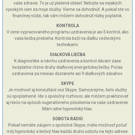
vaše zdravie. To je už platená oblasť. Nebojte sa nejakých
vysokých cien za moje služby. Vieme sa dohodnúť. A pokiaľ ste vo
finančnej núdzi, tak vám môžem dohodnúť nízky poplatok.
KONTROLA
V cene vypracovaného programu uzdravenia je asi 5 kontrol, ako
vaša liečba prebieha. Kontrola beží na diaľku vešteckými
technikami.
DIAĽKOVÁ LIEČBA
K diagnostike a návrhu ozdravenia a kontrol dávam zase
bezplatne rôzne druhy diaľkovej energetickej liečby. Počas
ozdravenia za mesiac dostanete asi 9 diaľkových zásahov.
SKYPE
Je možnosť aj konzultácií cez Skype. Samozrejme, tieto služby
sú spoplatnené. Ide o spoločný rozhovor, ale môžem praktizovať
aj niečo na spôsob sugeratívneho pôsobenia na vaše ozdravenie.
Mám silne hypnotický hlas.
SOBOTA RÁDIO
Pokiaľ nemáte záujem o spoločné Skype, máte možnosť počuť
môj hypnotický a liečivý hlas každú druhú sobotu na tejto adrese: