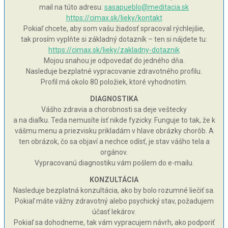
mail na túto adresu:
sasapueblo@meditacia.sk
https://cimax.sk/lieky/kontakt
Pokiaľ chcete, aby som vašu žiadosť spracoval rýchlejšie,
tak prosím vyplňte si základný dotazník – ten si nájdete tu:
https://cimax.sk/lieky/zakladny-dotaznik
Mojou snahou je odpovedať do jedného dňa.
Nasleduje bezplatné vypracovanie zdravotného profilu.
Profil má okolo 80 položiek, ktoré vyhodnotím.
DIAGNOSTIKA
Vášho zdravia a chorobnosti sa deje veštecky
a na diaľku. Teda nemusíte ísť nikde fyzicky. Funguje to tak, že k
vášmu menu a priezvisku prikladám v hlave obrázky chorôb. A
ten obrázok, čo sa objaví a nechce odísť, je stav vášho tela a
orgánov.
Vypracovanú diagnostiku vám pošlem do e-mailu.
KONZULTÁCIA
Nasleduje bezplatná konzultácia, ako by bolo rozumné liečiť sa.
Pokiaľ máte vážny zdravotný alebo psychický stav, požadujem
účasť lekárov.
Pokiaľ sa dohodneme, tak vám vypracujem návrh, ako podporiť