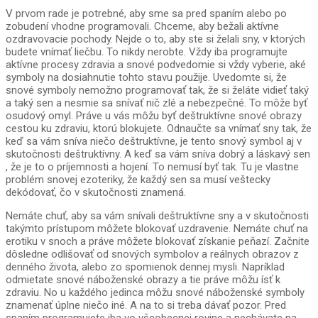
V prvom rade je potrebné, aby sme sa pred spaním alebo po
zobudení vhodne programovali. Chceme, aby bežali aktívne
ozdravovacie pochody. Nejde o to, aby ste si želali sny, v ktorých
budete vnímať liečbu. To nikdy nerobte. Vždy iba programujte
aktívne procesy zdravia a snové podvedomie si vždy vyberie, aké
symboly na dosiahnutie tohto stavu použije. Uvedomte si, že
snové symboly nemožno programovať tak, že si želáte vidieť taký
a taký sen a nesmie sa snívať nič zlé a nebezpečné. To môže byť
osudový omyl. Práve u vás môžu byť deštruktívne snové obrazy
cestou ku zdraviu, ktorú blokujete. Odnaučte sa vnímať sny tak, že
keď sa vám sníva niečo deštruktívne, je tento snový symbol aj v
skutočnosti deštruktívny. A keď sa vám sníva dobrý a láskavý sen
, že je to o príjemnosti a hojení. To nemusí byť tak. Tu je vlastne
problém snovej ezoteriky, že každý sen sa musí veštecky
dekódovať, čo v skutočnosti znamená.
Nemáte chuť, aby sa vám snívali deštruktívne sny a v skutočnosti
takýmto prístupom môžete blokovať uzdravenie. Nemáte chuť na
erotiku v snoch a práve môžete blokovať získanie peňazí. Začnite
dôsledne odlišovať od snových symbolov a reálnych obrazov z
denného života, alebo zo spomienok dennej mysli. Napríklad
odmietate snové náboženské obrazy a tie práve môžu ísť k
zdraviu. No u každého jedinca môžu snové náboženské symboly
znamenať úplne niečo iné. A na to si treba dávať pozor. Pred