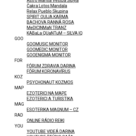
Astro Mantia Veštba Sibyla
Čakra Lotos Mandala
Relax Pueblo Skupina
SPIRIT OUIJA KARMA
BACHOVA RANNÁ ROSA
MeDICINMaN TRANZ
KABaLa QUaNTuM – SILVA IQ
GOO
GOOMUSIC MONITOR
GOOMEDIC MONITOR
GOOENIGMA MONITOR
FOR
FÓRUM ZDRAVIA DARINA
FÓRUM KORONAVÍRUS
KOZ
PSYCHONAUT KOZMOS
MAP
EZOTERICI NA MAPE
EZOTERICI A TURISTIKA
MAG
ESOTERIKA MAGNUM – CZ
RAD
ONLINE RÁDIO REIKI
YOU
YOUTUBE VIDEÁ DARINA