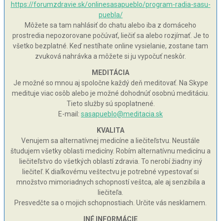
https://forumzdravie.sk/onlinesasapueblo/program-radia-sasu-
puebla/
Môžete sa tam nahlásiť do chatu alebo iba z domáceho
prostredia nepozorovane počúvať, liečiť sa alebo rozjímať. Je to
všetko bezplatné. Keď nestíhate online vysielanie, zostane tam
zvuková nahrávka a môžete si ju vypočuť neskôr.
MEDITÁCIA
Je možné so mnou aj spoločne každý deň meditovať. Na Skype
medituje viac osôb alebo je možné dohodnúť osobnú meditáciu.
Tieto služby sú spoplatnené.
E-mail:
sasapueblo@meditacia.sk
KVALITA
Venujem sa alternatívnej medicíne a liečiteľstvu. Neustále
študujem všetky oblasti medicíny. Robím alternatívnu medicínu a
liečiteľstvo do všetkých oblastí zdravia. To nerobí žiadny iný
liečiteľ. K diaľkovému veštectvu je potrebné vypestovať si
množstvo mimoriadnych schopností veštca, ale aj senzibila a
liečiteľa.
Presvedčte sa o mojich schopnostiach. Určite vás nesklamem.
INÉ INFORMÁCIE