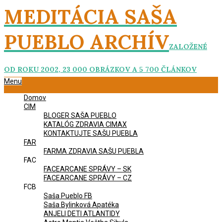
Skip
MEDITÁCIA SAŠA
to
content
PUEBLO ARCHÍV
ZALOŽENÉ
OD ROKU 2002, 23 000 OBRÁZKOV A 5 700 ČLÁNKOV
Primary
Menu
Navigation
Domov
Menu
CIM
BLOGER SAŠA PUEBLO
KATALÓG ZDRAVIA CIMAX
KONTAKTUJTE SAŠU PUEBLA
FAR
FARMA ZDRAVIA SAŠU PUEBLA
FAC
FACEARCANE SPRÁVY – SK
FACEARCANE SPRÁVY – CZ
FCB
Saša Pueblo FB
Saša Bylinková Apatéka
ANJELI DETI ATLANTIDY