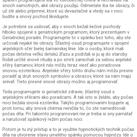
spaním programujete iba vo všeobecnej rovine a nechávate na
snoch samotných, aké obrazy použijú. Odmietate iba tie obrazy, či
už zlé alebo príjemné, ktoré sú devastačné a vtedy sa v noci
budíte a snový pochod likvidujete.
Je potrebné sa usilovať, aby v snoch bežali liečivé pochody
hlboko spojené s geriatrickým programom, ktorý prezentujem v
Geriatrickej poradni. Programujete to v spánku bez toho, aby ste
určovali nejaké tie obrazy. Šťastný osud programujete v spojení
anjelských sfér bielej šamanskej línie. Ide o osoby, ktoré mali
počas detstva veľkú detskú žľazu a podržali si ju aj do staroby.
Robili určité snové rituály a po smrti zanechali za sebou anjelské
sféry šamanov, ktoré nás môžu teraz viesť ako poradcovia
snovou ezoterikou. Anjelské sféry tohto druhu nám môžu presne
poradiť aj druh snových symbolov a obrazov, ktoré sa nám majú
snívať. Tieto presné snové obrazy možno aj programovať.
Teda programujete si geriatrické zdravie, šťastný osud s
anjelskými sférami ako poradcami. A tak isto si želáte, aby počas
noci bežala snová ezoterika. Takýto programovaním bojujete aj
proti tomu, aby snová chémia neničila to, čo ste nameditovali
počas dňa. Pri takomto programovaní nie je treba si sny pamätať
a narušovať spánkový režim počas noci.
Potom je tu iný prístup a to je využitie hypnotických techník počas
dňa na utvorenie stavu umelého spánku pomocou hypnózy. Ide o