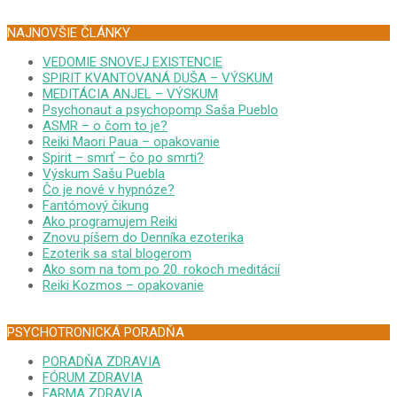
NAJNOVŠIE ČLÁNKY
VEDOMIE SNOVEJ EXISTENCIE
SPIRIT KVANTOVANÁ DUŠA – VÝSKUM
MEDITÁCIA ANJEL – VÝSKUM
Psychonaut a psychopomp Saša Pueblo
ASMR – o čom to je?
Reiki Maori Paua – opakovanie
Spirit – smrť – čo po smrti?
Výskum Sašu Puebla
Čo je nové v hypnóze?
Fantómový čikung
Ako programujem Reiki
Znovu píšem do Denníka ezoterika
Ezoterik sa stal blogerom
Ako som na tom po 20. rokoch meditácií
Reiki Kozmos – opakovanie
PSYCHOTRONICKÁ PORADŇA
PORADŇA ZDRAVIA
FÓRUM ZDRAVIA
FARMA ZDRAVIA