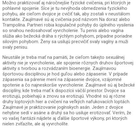
Možno praktizovať aj náročnejšie fyzické cvičenia, pri ktorých je
pohlavné spojenie. Síce je tu nevýhoda obmedzenia fyzického
pohybu, ale cieľom dvojice je cvičiť tak, aby zostali v neustálom
kontakte. Zaujímavé sú aj cvičenia pod názvom Na doraz alebo
Trampolína. Partneri robia kopulačné pohyby do úplného vysilenia
so snahou nedosahovať vyvrcholenie. Tu penis alebo vagína
slúžia ako bežecká dráha s rýchlym pohybom, prípadne poriadne
silovým pohybom. Ženy sa usilujú precvičiť svaly vagíny a muži
svaly penisu.
Neustále je treba mať na pamäti, že cieľom takejto sexuálnej
aktivity nie je vyvrcholenie, ale spojenie rôznych druhov športovej
aktivity s tvorbou a rozvádzaním bioenergie. Zaujímavou
športovou disciplínou je hod guľou alebo zápasenie. V prípade
zápasenia sa párenie mení na zápasenie dvojice, vzájomné
spotenie a čo najneskoršie vyvrcholenie. Zaujímavé sú aj bežecké
disciplíny, kde treba mať k dispozícii väčší priestor. Dvojice sa
erotizujú, pobiehajú a znovu sa erotizujú. Vhodné sú aj rôzne
druhy loptových hier a cvičení na veľkých nafukovacích loptách.
Zaujímavé je praktizovanie jogínskych asán. Jeden z dvojice
nehybne sedí v asáne a druhý sa ho usiluje erotizovať. Verím, že
vo vašej fantázii nájdete aj ďalšie športové výkony, pri ktorých
nielen zvíťazíte, ale aj vyvrcholíte.