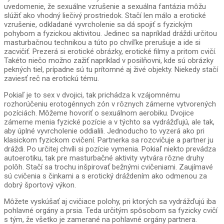
uvedomenie, že sexuálne vzrušenie a sexuálna fantázia môžu
slúžiť ako vhodný liečivý prostriedok. Stačí len málo a erotické
vzrušenie, odkladané vyvrcholenie sa dá spojiť s fyzickým
pohybom a fyzickou aktivitou. Jedinec sa napríklad dráždi určitou
masturbačnou technikou a túto po chvíľke prerušuje a ide si
zacvičiť. Prezerá si erotické obrázky, erotické filmy a pritom cvičí.
Takéto niečo možno zažiť napríklad v posilňovni, kde sú obrázky
pekných tiel, prípadne sú tu prítomné aj živé objekty. Niekedy stačí
zaviesť reč na erotickú tému.
Pokiaľ je to sex v dvojici, tak prichádza k vzájomnému
rozhorúčeniu erotogénnych zón v rôznych zámerne vytvorených
pozíciách. Môžeme hovoriť o sexuálnom aerobiku. Dvojice
zámerne menia fyzické pozície a v týchto sa vydrážďujú, ale tak,
aby úplné vyvrcholenie oddialili. Jednoducho to vyzerá ako pri
klasickom fyzickom cvičení. Partnerka sa rozcvičuje a partner ju
dráždi. Po určitej chvíli si pozície vymenia. Pokiaľ niekto prevádza
autoerotiku, tak pre masturbačné aktivity vytvára rôzne druhy
polôh. Stačí sa trochu inšpirovať bežnými cvičeniami. Zaujímavé
sú cvičenia s činkami a s erotický dráždením ako odmenou za
dobrý športový výkon.
Môžete vyskúšať aj cvičiace polohy, pri ktorých sa vydrážďujú iba
pohlavné orgány a prsia. Teda určitým spôsobom sa fyzicky cvičí
s tým, že všetko je zamerané na pohlavné orgány partnera.