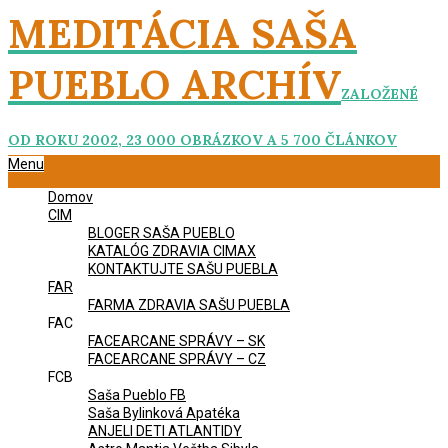
Skip
MEDITÁCIA SAŠA
to
content
PUEBLO ARCHÍV
ZALOŽENÉ
OD ROKU 2002, 23 000 OBRÁZKOV A 5 700 ČLÁNKOV
Primary
Menu
Navigation
Domov
Menu
CIM
BLOGER SAŠA PUEBLO
KATALÓG ZDRAVIA CIMAX
KONTAKTUJTE SAŠU PUEBLA
FAR
FARMA ZDRAVIA SAŠU PUEBLA
FAC
FACEARCANE SPRÁVY – SK
FACEARCANE SPRÁVY – CZ
FCB
Saša Pueblo FB
Saša Bylinková Apatéka
ANJELI DETI ATLANTIDY