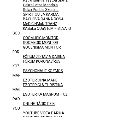
Astro Mantia Veštba Sibyla
Čakra Lotos Mandala
Relax Pueblo Skupina
SPIRIT OUIJA KARMA
BACHOVA RANNÁ ROSA
MeDICINMaN TRANZ
KABaLa QUaNTuM – SILVA IQ
GOO
GOOMUSIC MONITOR
GOOMEDIC MONITOR
GOOENIGMA MONITOR
FOR
FÓRUM ZDRAVIA DARINA
FÓRUM KORONAVÍRUS
KOZ
PSYCHONAUT KOZMOS
MAP
EZOTERICI NA MAPE
EZOTERICI A TURISTIKA
MAG
ESOTERIKA MAGNUM – CZ
RAD
ONLINE RÁDIO REIKI
YOU
YOUTUBE VIDEÁ DARINA