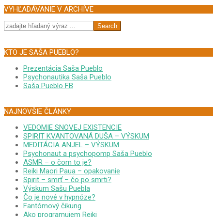
VYHĽADÁVANIE V ARCHÍVE
Search
KTO JE SAŠA PUEBLO?
Prezentácia Saša Pueblo
Psychonautika Saša Pueblo
Saša Pueblo FB
NAJNOVŠIE ČLÁNKY
VEDOMIE SNOVEJ EXISTENCIE
SPIRIT KVANTOVANÁ DUŠA – VÝSKUM
MEDITÁCIA ANJEL – VÝSKUM
Psychonaut a psychopomp Saša Pueblo
ASMR – o čom to je?
Reiki Maori Paua – opakovanie
Spirit – smrť – čo po smrti?
Výskum Sašu Puebla
Čo je nové v hypnóze?
Fantómový čikung
Ako programujem Reiki