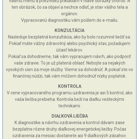
vášmu menu a priezvisku prikladám v hlave obrázky chorôb. A
ten obrázok, čo sa objaví a nechce odísť, je stav vášho tela a
orgánov.
Vypracovanú diagnostiku vám pošlem do e-mailu.
KONZULTÁCIA
Nasleduje bezplatná konzultácia, ako by bolo rozumné liečiť sa.
Pokiaľ máte vážny zdravotný alebo psychický stav, požadujem
účasť lekárov.
Pokiaľ sa dohodneme, tak vám vypracujem návrh, ako podporiť
vaše zdravie. To je už platená oblasť. Nebojte sa nejakých
vysokých cien za moje služby. Vieme sa dohodnúť. A pokiaľ ste vo
finančnej núdzi, tak vám môžem dohodnúť nízky poplatok.
KONTROLA
V cene vypracovaného programu uzdravenia je asi 5 kontrol, ako
vaša liečba prebieha. Kontrola beží na diaľku vešteckými
technikami.
DIAĽKOVÁ LIEČBA
K diagnostike a návrhu ozdravenia a kontrol dávam zase
bezplatne rôzne druhy diaľkovej energetickej liečby. Počas
ozdravenia za mesiac dostanete asi 9 diaľkových zásahov.