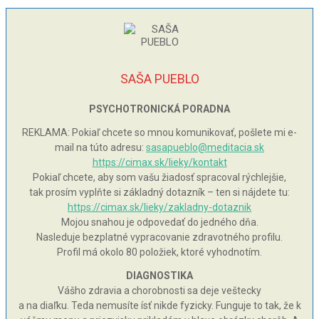
SAŠA PUEBLO
PSYCHOTRONICKÁ PORADNA
REKLAMA: Pokiaľ chcete so mnou komunikovať, pošlete mi e-
mail na túto adresu:
sasapueblo@meditacia.sk
https://cimax.sk/lieky/kontakt
Pokiaľ chcete, aby som vašu žiadosť spracoval rýchlejšie,
tak prosím vyplňte si základný dotazník – ten si nájdete tu:
https://cimax.sk/lieky/zakladny-dotaznik
Mojou snahou je odpovedať do jedného dňa.
Nasleduje bezplatné vypracovanie zdravotného profilu.
Profil má okolo 80 položiek, ktoré vyhodnotím.
DIAGNOSTIKA
Vášho zdravia a chorobnosti sa deje veštecky
a na diaľku. Teda nemusíte ísť nikde fyzicky. Funguje to tak, že k