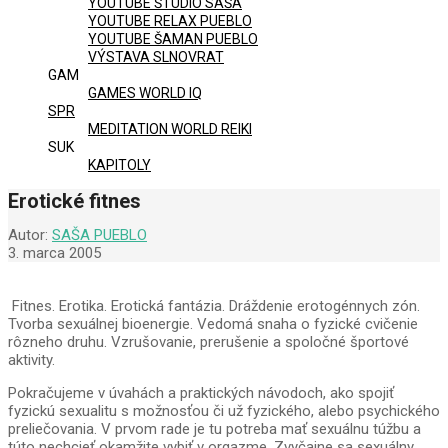
YOUTUBE ŠTÚDIO SAŠA
YOUTUBE RELAX PUEBLO
YOUTUBE ŠAMAN PUEBLO
VÝSTAVA SLNOVRAT
GAM
GAMES WORLD IQ
SPR
MEDITATION WORLD REIKI
SUK
KAPITOLY
Erotické fitnes
Autor:
SAŠA PUEBLO
3. marca 2005
Fitnes. Erotika. Erotická fantázia. Dráždenie erotogénnych zón.
Tvorba sexuálnej bioenergie. Vedomá snaha o fyzické cvičenie
rôzneho druhu. Vzrušovanie, prerušenie a spoločné športové
aktivity.
Pokračujeme v úvahách a praktických návodoch, ako spojiť
fyzickú sexualitu s možnosťou či už fyzického, alebo psychického
preliečovania. V prvom rade je tu potreba mať sexuálnu túžbu a
túto nechcieť okamžite vybiť v orgazme. Zvyčajne sa sexuálny