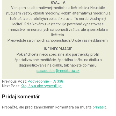
KVALITA
Venujem sa alternatívnej medicíne a liečiteľstvu. Neustále
študujem všetky oblasti medicíny. Robím alternatívnu medicínu a
liečiteľstvo do všetkých oblastí zdravia. To nerobí žiadny iný
liečiteľ. K diaľkovému veštectvu je potrebné vypestovať si
množstvo mimoriadnych schopností veštca, ale aj senzibila a
liečiteľa.
Presvedčte sa o mojich schopnostiach. Určite vás nesklamem.
INÉ INFORMÁCIE
Pokiaľ chcete niečo špeciálne ako partnerský profil,
špecializované meditácie, špeciálnu liečbu na diaľku a
diagnostikovanie na diaľku, tak napíšte do mailu:
sasapueblo@meditacia.sk
2005-
Previous Post:
Podvedomie – A 338
03-
Next Post:
Kto, čo a ako vysvetľuje.
03
Pridaj komentár
Prepáčte, ale pred zanechaním komentára sa musíte
prihlásiť
.