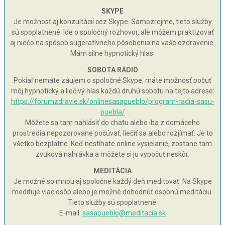
SKYPE
Je možnosť aj konzultácií cez Skype. Samozrejme, tieto služby
sú spoplatnené. Ide o spoločný rozhovor, ale môžem praktizovať
aj niečo na spôsob sugeratívneho pôsobenia na vaše ozdravenie.
Mám silne hypnotický hlas.
SOBOTA RÁDIO
Pokiaľ nemáte záujem o spoločné Skype, máte možnosť počuť
môj hypnotický a liečivý hlas každú druhú sobotu na tejto adrese:
https://forumzdravie.sk/onlinesasapueblo/program-radia-sasu-
puebla/
Môžete sa tam nahlásiť do chatu alebo iba z domáceho
prostredia nepozorovane počúvať, liečiť sa alebo rozjímať. Je to
všetko bezplatné. Keď nestíhate online vysielanie, zostane tam
zvuková nahrávka a môžete si ju vypočuť neskôr.
MEDITÁCIA
Je možné so mnou aj spoločne každý deň meditovať. Na Skype
medituje viac osôb alebo je možné dohodnúť osobnú meditáciu.
Tieto služby sú spoplatnené.
E-mail:
sasapueblo@meditacia.sk