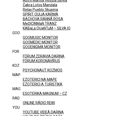
Astro Mantia Veštba Sibyla
Čakra Lotos Mandala
Relax Pueblo Skupina
SPIRIT OUIJA KARMA
BACHOVA RANNÁ ROSA
MeDICINMaN TRANZ
KABaLa QUaNTuM – SILVA IQ
GOO
GOOMUSIC MONITOR
GOOMEDIC MONITOR
GOOENIGMA MONITOR
FOR
FÓRUM ZDRAVIA DARINA
FÓRUM KORONAVÍRUS
KOZ
PSYCHONAUT KOZMOS
MAP
EZOTERICI NA MAPE
EZOTERICI A TURISTIKA
MAG
ESOTERIKA MAGNUM – CZ
RAD
ONLINE RÁDIO REIKI
YOU
YOUTUBE VIDEÁ DARINA