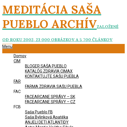
Skip
MEDITÁCIA SAŠA
to
content
PUEBLO ARCHÍV
ZALOŽENÉ
OD ROKU 2002, 23 000 OBRÁZKOV A 5 700 ČLÁNKOV
Primary
Menu
Navigation
Domov
Menu
CIM
BLOGER SAŠA PUEBLO
KATALÓG ZDRAVIA CIMAX
KONTAKTUJTE SAŠU PUEBLA
FAR
FARMA ZDRAVIA SAŠU PUEBLA
FAC
FACEARCANE SPRÁVY – SK
FACEARCANE SPRÁVY – CZ
FCB
Saša Pueblo FB
Saša Bylinková Apatéka
ANJELI DETI ATLANTIDY