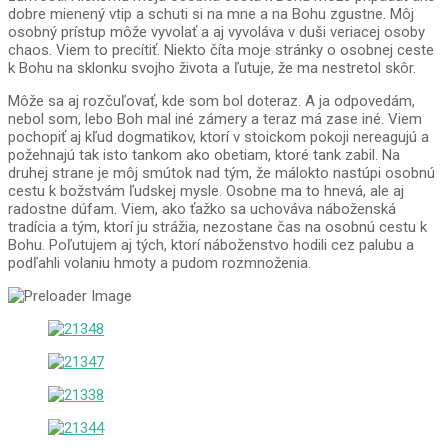
dobre mienený vtip a schuti si na mne a na Bohu zgustne. Môj
osobný prístup môže vyvolať a aj vyvoláva v duši veriacej osoby
chaos. Viem to precítiť. Niekto číta moje stránky o osobnej ceste
k Bohu na sklonku svojho života a ľutuje, že ma nestretol skôr.
Môže sa aj rozčuľovať, kde som bol doteraz. A ja odpovedám,
nebol som, lebo Boh mal iné zámery a teraz má zase iné. Viem
pochopiť aj kľud dogmatikov, ktorí v stoickom pokoji nereagujú a
požehnajú tak isto tankom ako obetiam, ktoré tank zabil. Na
druhej strane je môj smútok nad tým, že málokto nastúpi osobnú
cestu k božstvám ľudskej mysle. Osobne ma to hnevá, ale aj
radostne dúfam. Viem, ako ťažko sa uchováva náboženská
tradícia a tým, ktorí ju strážia, nezostane čas na osobnú cestu k
Bohu. Poľutujem aj tých, ktorí náboženstvo hodili cez palubu a
podľahli volaniu hmoty a pudom rozmnoženia.