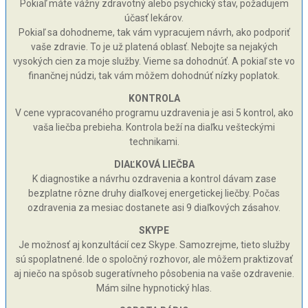
Pokiaľ máte vážny zdravotný alebo psychický stav, požadujem
účasť lekárov.
Pokiaľ sa dohodneme, tak vám vypracujem návrh, ako podporiť
vaše zdravie. To je už platená oblasť. Nebojte sa nejakých
vysokých cien za moje služby. Vieme sa dohodnúť. A pokiaľ ste vo
finančnej núdzi, tak vám môžem dohodnúť nízky poplatok.
KONTROLA
V cene vypracovaného programu uzdravenia je asi 5 kontrol, ako
vaša liečba prebieha. Kontrola beží na diaľku vešteckými
technikami.
DIAĽKOVÁ LIEČBA
K diagnostike a návrhu ozdravenia a kontrol dávam zase
bezplatne rôzne druhy diaľkovej energetickej liečby. Počas
ozdravenia za mesiac dostanete asi 9 diaľkových zásahov.
SKYPE
Je možnosť aj konzultácií cez Skype. Samozrejme, tieto služby
sú spoplatnené. Ide o spoločný rozhovor, ale môžem praktizovať
aj niečo na spôsob sugeratívneho pôsobenia na vaše ozdravenie.
Mám silne hypnotický hlas.