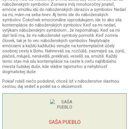
náboženských symbolov. Zomiera môj mnohoročný priateľ,
emócie smútku idú do náboženských obrazov a symbolov. Nedarí
sa mi, mám na seba hnev. Aj tento ide do náboženských
symbolov. Čokoľvek emocionálne vyprodukujem, ide to ako sila
kontemplácie do náboženských symbolov. Keď sa mi nedarí,
vytýkam náboženským symbolom , že nepomáhajú. Keď sa mi
darí teší ma, že mi náboženské symboly pomohli. Keď zomrie
človek, tak je to vec náboženských symbolov. Neplytvajte
emóciami a každú každučkú venujte na kontemplačné účely
osobnej cesty k Bohu. Nahneváš sa, rozčúliš, zasmeješ sa, zúriš,
plačeš, miluješ, nenávidíš, preklínaš, veselíš sa, smútiš. Každý
tento stav má silu kontemplácie na ceste k cieľu najhlbšieho
miesta ľudskej duše, kde vládne tajomstvo a nehybnosť
dogmatickej duše.
Pokiaľ robíš niečo podobné, chceš ísť v náboženstve vlastnou
cestou, daj vedieť a podel sa o skúsenosti.
SAŠA PUEBLO