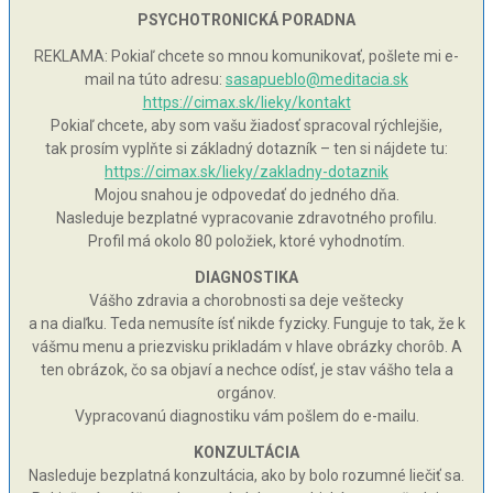
PSYCHOTRONICKÁ PORADNA
REKLAMA: Pokiaľ chcete so mnou komunikovať, pošlete mi e-
mail na túto adresu:
sasapueblo@meditacia.sk
https://cimax.sk/lieky/kontakt
Pokiaľ chcete, aby som vašu žiadosť spracoval rýchlejšie,
tak prosím vyplňte si základný dotazník – ten si nájdete tu:
https://cimax.sk/lieky/zakladny-dotaznik
Mojou snahou je odpovedať do jedného dňa.
Nasleduje bezplatné vypracovanie zdravotného profilu.
Profil má okolo 80 položiek, ktoré vyhodnotím.
DIAGNOSTIKA
Vášho zdravia a chorobnosti sa deje veštecky
a na diaľku. Teda nemusíte ísť nikde fyzicky. Funguje to tak, že k
vášmu menu a priezvisku prikladám v hlave obrázky chorôb. A
ten obrázok, čo sa objaví a nechce odísť, je stav vášho tela a
orgánov.
Vypracovanú diagnostiku vám pošlem do e-mailu.
KONZULTÁCIA
Nasleduje bezplatná konzultácia, ako by bolo rozumné liečiť sa.