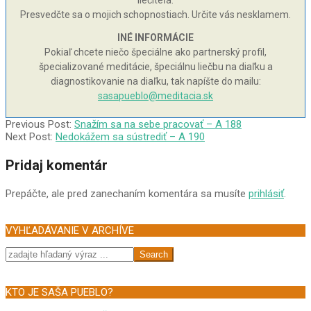
liečiteľa.
Presvedčte sa o mojich schopnostiach. Určite vás nesklamem.
INÉ INFORMÁCIE
Pokiaľ chcete niečo špeciálne ako partnerský profil,
špecializované meditácie, špeciálnu liečbu na diaľku a
diagnostikovanie na diaľku, tak napíšte do mailu:
sasapueblo@meditacia.sk
2004-
Previous Post:
Snažím sa na sebe pracovať – A 188
08-
Next Post:
Nedokážem sa sústrediť – A 190
26
Pridaj komentár
Prepáčte, ale pred zanechaním komentára sa musíte
prihlásiť
.
VYHĽADÁVANIE V ARCHÍVE
Search
KTO JE SAŠA PUEBLO?