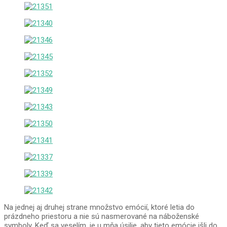
Na jednej aj druhej strane množstvo emócií, ktoré letia do
prázdneho priestoru a nie sú nasmerované na náboženské
symboly. Keď sa veselím, je u mňa úsilie, aby tieto emócie išli do