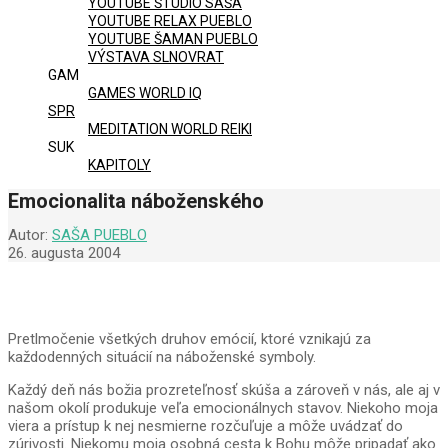
YOUTUBE ŠTÚDIO SAŠA
YOUTUBE RELAX PUEBLO
YOUTUBE ŠAMAN PUEBLO
VÝSTAVA SLNOVRAT
GAM
GAMES WORLD IQ
SPR
MEDITATION WORLD REIKI
SUK
KAPITOLY
Emocionalita náboženského
Autor:
SAŠA PUEBLO
26. augusta 2004
Pretlmočenie všetkých druhov emócií, ktoré vznikajú za
každodenných situácií na náboženské symboly.
Každý deň nás božia prozreteľnosť skúša a zároveň v nás, ale aj v
našom okolí produkuje veľa emocionálnych stavov. Niekoho moja
viera a prístup k nej nesmierne rozčuľuje a môže uvádzať do
zúrivosti. Niekomu moja osobná cesta k Bohu môže pripadať ako