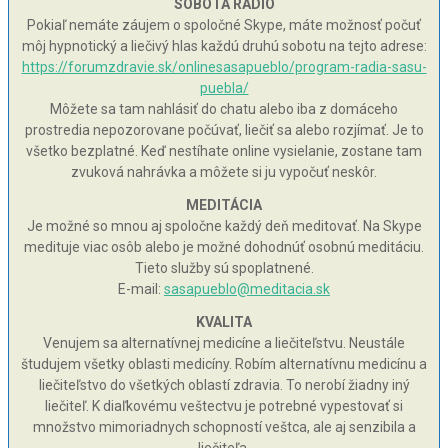
SOBOTA RÁDIO
Pokiaľ nemáte záujem o spoločné Skype, máte možnosť počuť
môj hypnotický a liečivý hlas každú druhú sobotu na tejto adrese:
https://forumzdravie.sk/onlinesasapueblo/program-radia-sasu-
puebla/
Môžete sa tam nahlásiť do chatu alebo iba z domáceho
prostredia nepozorovane počúvať, liečiť sa alebo rozjímať. Je to
všetko bezplatné. Keď nestíhate online vysielanie, zostane tam
zvuková nahrávka a môžete si ju vypočuť neskôr.
MEDITÁCIA
Je možné so mnou aj spoločne každý deň meditovať. Na Skype
medituje viac osôb alebo je možné dohodnúť osobnú meditáciu.
Tieto služby sú spoplatnené.
E-mail:
sasapueblo@meditacia.sk
KVALITA
Venujem sa alternatívnej medicíne a liečiteľstvu. Neustále
študujem všetky oblasti medicíny. Robím alternatívnu medicínu a
liečiteľstvo do všetkých oblastí zdravia. To nerobí žiadny iný
liečiteľ. K diaľkovému veštectvu je potrebné vypestovať si
množstvo mimoriadnych schopností veštca, ale aj senzibila a