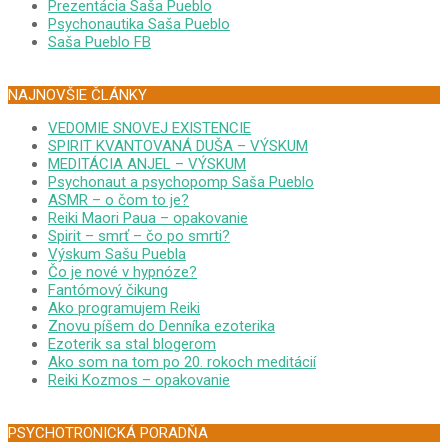
Prezentácia Saša Pueblo
Psychonautika Saša Pueblo
Saša Pueblo FB
NAJNOVŠIE ČLÁNKY
VEDOMIE SNOVEJ EXISTENCIE
SPIRIT KVANTOVANÁ DUŠA – VÝSKUM
MEDITÁCIA ANJEL – VÝSKUM
Psychonaut a psychopomp Saša Pueblo
ASMR – o čom to je?
Reiki Maori Paua – opakovanie
Spirit – smrť – čo po smrti?
Výskum Sašu Puebla
Čo je nové v hypnóze?
Fantómový čikung
Ako programujem Reiki
Znovu píšem do Denníka ezoterika
Ezoterik sa stal blogerom
Ako som na tom po 20. rokoch meditácií
Reiki Kozmos – opakovanie
PSYCHOTRONICKÁ PORADŇA