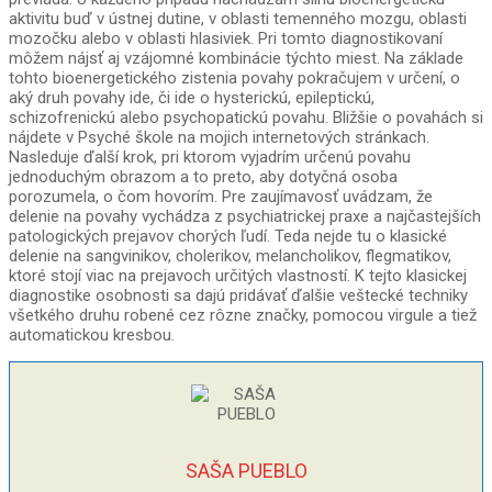
aktivitu buď v ústnej dutine, v oblasti temenného mozgu, oblasti
mozočku alebo v oblasti hlasiviek. Pri tomto diagnostikovaní
môžem nájsť aj vzájomné kombinácie týchto miest. Na základe
tohto bioenergetického zistenia povahy pokračujem v určení, o
aký druh povahy ide, či ide o hysterickú, epileptickú,
schizofrenickú alebo psychopatickú povahu. Bližšie o povahách si
nájdete v Psyché škole na mojich internetových stránkach.
Nasleduje ďalší krok, pri ktorom vyjadrím určenú povahu
jednoduchým obrazom a to preto, aby dotyčná osoba
porozumela, o čom hovorím. Pre zaujímavosť uvádzam, že
delenie na povahy vychádza z psychiatrickej praxe a najčastejších
patologických prejavov chorých ľudí. Teda nejde tu o klasické
delenie na sangvinikov, cholerikov, melancholikov, flegmatikov,
ktoré stojí viac na prejavoch určitých vlastností. K tejto klasickej
diagnostike osobnosti sa dajú pridávať ďalšie veštecké techniky
všetkého druhu robené cez rôzne značky, pomocou virgule a tiež
automatickou kresbou.
SAŠA PUEBLO