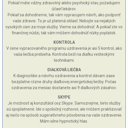
Pokiaľ máte vážny zdravotný alebo psychický stav, požadujem
účasť lekárov.
Pokiaľ sa dohodneme, tak vám vypracujem návrh, ako podporiť
vaše zdravie. To je už platená oblasť. Nebojte sa nejakých
vysokých cien za moje služby. Vieme sa dohodnúť. A pokiaľ ste vo
finančnej núdzi, tak vám môžem dohodnúť nízky poplatok.
KONTROLA
V cene vypracovaného programu uzdravenia je asi 5 kontrol, ako
vaša liečba prebieha. Kontrola beží na diaľku vešteckými
technikami.
DIAĽKOVÁ LIEČBA
K diagnostike a návrhu ozdravenia a kontrol dávam zase
bezplatne rôzne druhy diaľkovej energetickej liečby. Počas
ozdravenia za mesiac dostanete asi 9 diaľkových zásahov.
SKYPE
Je možnosť aj konzultácií cez Skype. Samozrejme, tieto služby
sú spoplatnené. Ide o spoločný rozhovor, ale môžem praktizovať
aj niečo na spôsob sugeratívneho pôsobenia na vaše ozdravenie.
Mám silne hypnotický hlas.