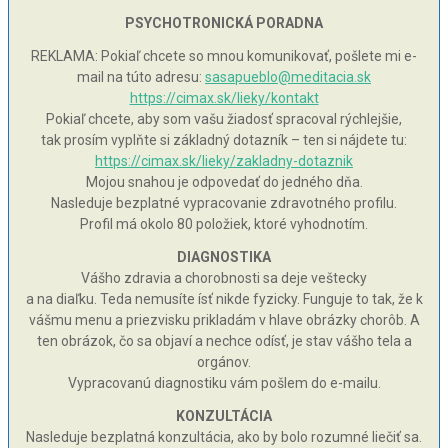
PSYCHOTRONICKÁ PORADNA
REKLAMA: Pokiaľ chcete so mnou komunikovať, pošlete mi e-
mail na túto adresu:
sasapueblo@meditacia.sk
https://cimax.sk/lieky/kontakt
Pokiaľ chcete, aby som vašu žiadosť spracoval rýchlejšie,
tak prosím vyplňte si základný dotazník – ten si nájdete tu:
https://cimax.sk/lieky/zakladny-dotaznik
Mojou snahou je odpovedať do jedného dňa.
Nasleduje bezplatné vypracovanie zdravotného profilu.
Profil má okolo 80 položiek, ktoré vyhodnotím.
DIAGNOSTIKA
Vášho zdravia a chorobnosti sa deje veštecky
a na diaľku. Teda nemusíte ísť nikde fyzicky. Funguje to tak, že k
vášmu menu a priezvisku prikladám v hlave obrázky chorôb. A
ten obrázok, čo sa objaví a nechce odísť, je stav vášho tela a
orgánov.
Vypracovanú diagnostiku vám pošlem do e-mailu.
KONZULTÁCIA
Nasleduje bezplatná konzultácia, ako by bolo rozumné liečiť sa.