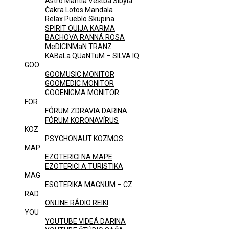
Astro Mantia Veštba Sibyla
Čakra Lotos Mandala
Relax Pueblo Skupina
SPIRIT OUIJA KARMA
BACHOVA RANNÁ ROSA
MeDICINMaN TRANZ
KABaLa QUaNTuM – SILVA IQ
GOO
GOOMUSIC MONITOR
GOOMEDIC MONITOR
GOOENIGMA MONITOR
FOR
FÓRUM ZDRAVIA DARINA
FÓRUM KORONAVÍRUS
KOZ
PSYCHONAUT KOZMOS
MAP
EZOTERICI NA MAPE
EZOTERICI A TURISTIKA
MAG
ESOTERIKA MAGNUM – CZ
RAD
ONLINE RÁDIO REIKI
YOU
YOUTUBE VIDEÁ DARINA