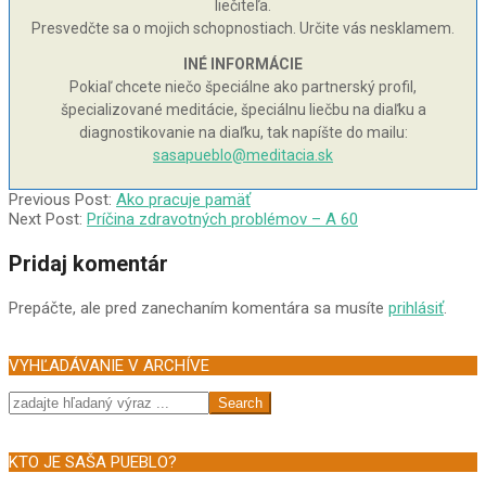
liečiteľa.
Presvedčte sa o mojich schopnostiach. Určite vás nesklamem.
INÉ INFORMÁCIE
Pokiaľ chcete niečo špeciálne ako partnerský profil,
špecializované meditácie, špeciálnu liečbu na diaľku a
diagnostikovanie na diaľku, tak napíšte do mailu:
sasapueblo@meditacia.sk
2004-
Previous Post:
Ako pracuje pamäť
03-
Next Post:
Príčina zdravotných problémov – A 60
17
Pridaj komentár
Prepáčte, ale pred zanechaním komentára sa musíte
prihlásiť
.
VYHĽADÁVANIE V ARCHÍVE
Search
KTO JE SAŠA PUEBLO?