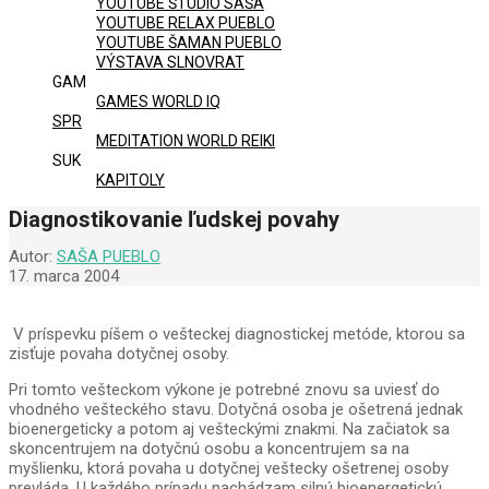
YOUTUBE ŠTÚDIO SAŠA
YOUTUBE RELAX PUEBLO
YOUTUBE ŠAMAN PUEBLO
VÝSTAVA SLNOVRAT
GAM
GAMES WORLD IQ
SPR
MEDITATION WORLD REIKI
SUK
KAPITOLY
Diagnostikovanie ľudskej povahy
Autor:
SAŠA PUEBLO
17. marca 2004
V príspevku píšem o vešteckej diagnostickej metóde, ktorou sa
zisťuje povaha dotyčnej osoby.
Pri tomto vešteckom výkone je potrebné znovu sa uviesť do
vhodného vešteckého stavu. Dotyčná osoba je ošetrená jednak
bioenergeticky a potom aj vešteckými znakmi. Na začiatok sa
skoncentrujem na dotyčnú osobu a koncentrujem sa na
myšlienku, ktorá povaha u dotyčnej veštecky ošetrenej osoby
prevláda. U každého prípadu nachádzam silnú bioenergetickú