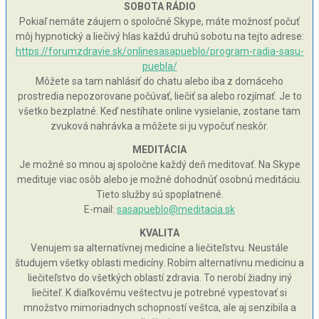
SOBOTA RÁDIO
Pokiaľ nemáte záujem o spoločné Skype, máte možnosť počuť
môj hypnotický a liečivý hlas každú druhú sobotu na tejto adrese:
https://forumzdravie.sk/onlinesasapueblo/program-radia-sasu-
puebla/
Môžete sa tam nahlásiť do chatu alebo iba z domáceho
prostredia nepozorovane počúvať, liečiť sa alebo rozjímať. Je to
všetko bezplatné. Keď nestíhate online vysielanie, zostane tam
zvuková nahrávka a môžete si ju vypočuť neskôr.
MEDITÁCIA
Je možné so mnou aj spoločne každý deň meditovať. Na Skype
medituje viac osôb alebo je možné dohodnúť osobnú meditáciu.
Tieto služby sú spoplatnené.
E-mail:
sasapueblo@meditacia.sk
KVALITA
Venujem sa alternatívnej medicíne a liečiteľstvu. Neustále
študujem všetky oblasti medicíny. Robím alternatívnu medicínu a
liečiteľstvo do všetkých oblastí zdravia. To nerobí žiadny iný
liečiteľ. K diaľkovému veštectvu je potrebné vypestovať si
množstvo mimoriadnych schopností veštca, ale aj senzibila a