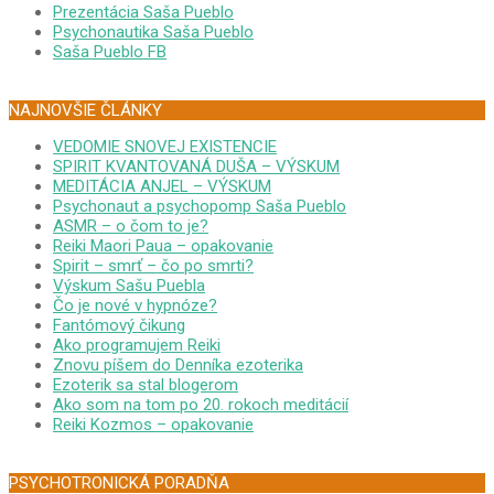
Prezentácia Saša Pueblo
Psychonautika Saša Pueblo
Saša Pueblo FB
NAJNOVŠIE ČLÁNKY
VEDOMIE SNOVEJ EXISTENCIE
SPIRIT KVANTOVANÁ DUŠA – VÝSKUM
MEDITÁCIA ANJEL – VÝSKUM
Psychonaut a psychopomp Saša Pueblo
ASMR – o čom to je?
Reiki Maori Paua – opakovanie
Spirit – smrť – čo po smrti?
Výskum Sašu Puebla
Čo je nové v hypnóze?
Fantómový čikung
Ako programujem Reiki
Znovu píšem do Denníka ezoterika
Ezoterik sa stal blogerom
Ako som na tom po 20. rokoch meditácií
Reiki Kozmos – opakovanie
PSYCHOTRONICKÁ PORADŇA