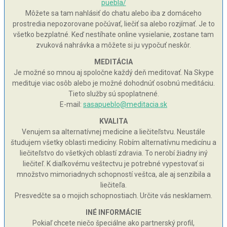
puebla/
Môžete sa tam nahlásiť do chatu alebo iba z domáceho
prostredia nepozorovane počúvať, liečiť sa alebo rozjímať. Je to
všetko bezplatné. Keď nestíhate online vysielanie, zostane tam
zvuková nahrávka a môžete si ju vypočuť neskôr.
MEDITÁCIA
Je možné so mnou aj spoločne každý deň meditovať. Na Skype
medituje viac osôb alebo je možné dohodnúť osobnú meditáciu.
Tieto služby sú spoplatnené.
E-mail:
sasapueblo@meditacia.sk
KVALITA
Venujem sa alternatívnej medicíne a liečiteľstvu. Neustále
študujem všetky oblasti medicíny. Robím alternatívnu medicínu a
liečiteľstvo do všetkých oblastí zdravia. To nerobí žiadny iný
liečiteľ. K diaľkovému veštectvu je potrebné vypestovať si
množstvo mimoriadnych schopností veštca, ale aj senzibila a
liečiteľa.
Presvedčte sa o mojich schopnostiach. Určite vás nesklamem.
INÉ INFORMÁCIE
Pokiaľ chcete niečo špeciálne ako partnerský profil,