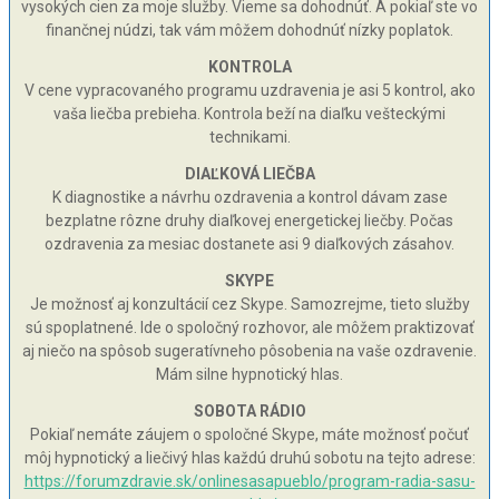
vysokých cien za moje služby. Vieme sa dohodnúť. A pokiaľ ste vo
finančnej núdzi, tak vám môžem dohodnúť nízky poplatok.
KONTROLA
V cene vypracovaného programu uzdravenia je asi 5 kontrol, ako
vaša liečba prebieha. Kontrola beží na diaľku vešteckými
technikami.
DIAĽKOVÁ LIEČBA
K diagnostike a návrhu ozdravenia a kontrol dávam zase
bezplatne rôzne druhy diaľkovej energetickej liečby. Počas
ozdravenia za mesiac dostanete asi 9 diaľkových zásahov.
SKYPE
Je možnosť aj konzultácií cez Skype. Samozrejme, tieto služby
sú spoplatnené. Ide o spoločný rozhovor, ale môžem praktizovať
aj niečo na spôsob sugeratívneho pôsobenia na vaše ozdravenie.
Mám silne hypnotický hlas.
SOBOTA RÁDIO
Pokiaľ nemáte záujem o spoločné Skype, máte možnosť počuť
môj hypnotický a liečivý hlas každú druhú sobotu na tejto adrese:
https://forumzdravie.sk/onlinesasapueblo/program-radia-sasu-