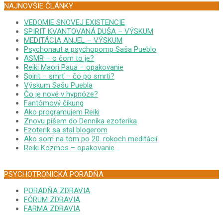
NAJNOVŠIE ČLÁNKY
VEDOMIE SNOVEJ EXISTENCIE
SPIRIT KVANTOVANÁ DUŠA – VÝSKUM
MEDITÁCIA ANJEL – VÝSKUM
Psychonaut a psychopomp Saša Pueblo
ASMR – o čom to je?
Reiki Maori Paua – opakovanie
Spirit – smrť – čo po smrti?
Výskum Sašu Puebla
Čo je nové v hypnóze?
Fantómový čikung
Ako programujem Reiki
Znovu píšem do Denníka ezoterika
Ezoterik sa stal blogerom
Ako som na tom po 20. rokoch meditácií
Reiki Kozmos – opakovanie
PSYCHOTRONICKÁ PORADŇA
PORADŇA ZDRAVIA
FÓRUM ZDRAVIA
FARMA ZDRAVIA