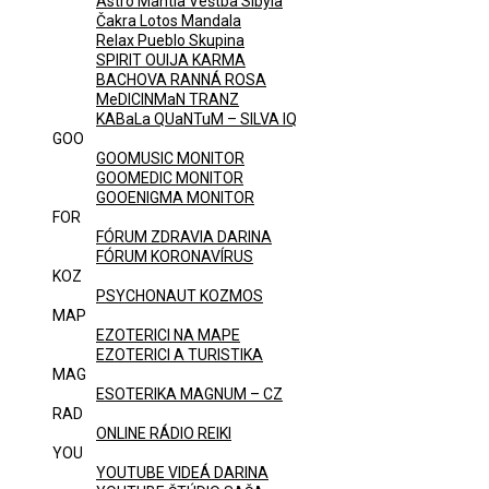
Astro Mantia Veštba Sibyla
Čakra Lotos Mandala
Relax Pueblo Skupina
SPIRIT OUIJA KARMA
BACHOVA RANNÁ ROSA
MeDICINMaN TRANZ
KABaLa QUaNTuM – SILVA IQ
GOO
GOOMUSIC MONITOR
GOOMEDIC MONITOR
GOOENIGMA MONITOR
FOR
FÓRUM ZDRAVIA DARINA
FÓRUM KORONAVÍRUS
KOZ
PSYCHONAUT KOZMOS
MAP
EZOTERICI NA MAPE
EZOTERICI A TURISTIKA
MAG
ESOTERIKA MAGNUM – CZ
RAD
ONLINE RÁDIO REIKI
YOU
YOUTUBE VIDEÁ DARINA