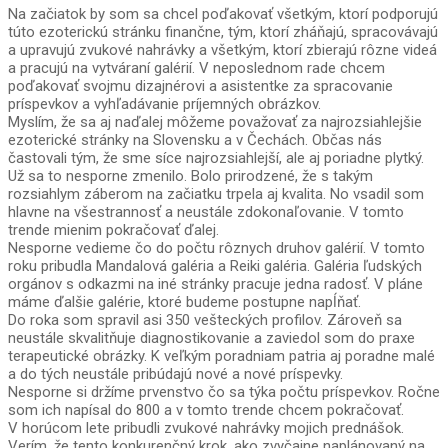
Na začiatok by som sa chcel poďakovať všetkým, ktorí podporujú
túto ezoterickú stránku finančne, tým, ktorí zháňajú, spracovávajú
a upravujú zvukové nahrávky a všetkým, ktorí zbierajú rôzne videá
a pracujú na vytváraní galérií. V neposlednom rade chcem
poďakovať svojmu dizajnérovi a asistentke za spracovanie
príspevkov a vyhľadávanie príjemných obrázkov.
Myslím, že sa aj naďalej môžeme považovať za najrozsiahlejšie
ezoterické stránky na Slovensku a v Čechách. Občas nás
častovali tým, že sme síce najrozsiahlejší, ale aj poriadne plytký.
Už sa to nesporne zmenilo. Bolo prirodzené, že s takým
rozsiahlym záberom na začiatku trpela aj kvalita. No vsadil som
hlavne na všestrannosť a neustále zdokonaľovanie. V tomto
trende mienim pokračovať ďalej.
Nesporne vedieme čo do počtu rôznych druhov galérií. V tomto
roku pribudla Mandalová galéria a Reiki galéria. Galéria ľudských
orgánov s odkazmi na iné stránky pracuje jedna radosť. V pláne
máme ďalšie galérie, ktoré budeme postupne napĺňať.
Do roka som spravil asi 350 vešteckých profilov. Zároveň sa
neustále skvalitňuje diagnostikovanie a zaviedol som do praxe
terapeutické obrázky. K veľkým poradniam patria aj poradne malé
a do tých neustále pribúdajú nové a nové príspevky.
Nesporne si držíme prvenstvo čo sa týka počtu príspevkov. Ročne
som ich napísal do 800 a v tomto trende chcem pokračovať.
V horúcom lete pribudli zvukové nahrávky mojich prednášok.
Verím, že tento konkurenčný krok, ako zvyčajne naplánovaný na