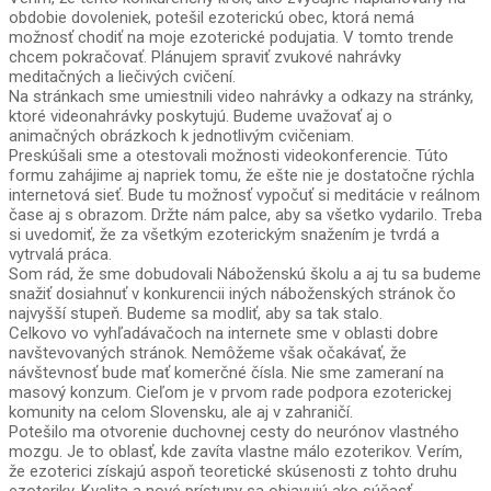
obdobie dovoleniek, potešil ezoterickú obec, ktorá nemá
možnosť chodiť na moje ezoterické podujatia. V tomto trende
chcem pokračovať. Plánujem spraviť zvukové nahrávky
meditačných a liečivých cvičení.
Na stránkach sme umiestnili video nahrávky a odkazy na stránky,
ktoré videonahrávky poskytujú. Budeme uvažovať aj o
animačných obrázkoch k jednotlivým cvičeniam.
Preskúšali sme a otestovali možnosti videokonferencie. Túto
formu zahájime aj napriek tomu, že ešte nie je dostatočne rýchla
internetová sieť. Bude tu možnosť vypočuť si meditácie v reálnom
čase aj s obrazom. Držte nám palce, aby sa všetko vydarilo. Treba
si uvedomiť, že za všetkým ezoterickým snažením je tvrdá a
vytrvalá práca.
Som rád, že sme dobudovali Náboženskú školu a aj tu sa budeme
snažiť dosiahnuť v konkurencii iných náboženských stránok čo
najvyšší stupeň. Budeme sa modliť, aby sa tak stalo.
Celkovo vo vyhľadávačoch na internete sme v oblasti dobre
navštevovaných stránok. Nemôžeme však očakávať, že
návštevnosť bude mať komerčné čísla. Nie sme zameraní na
masový konzum. Cieľom je v prvom rade podpora ezoterickej
komunity na celom Slovensku, ale aj v zahraničí.
Potešilo ma otvorenie duchovnej cesty do neurónov vlastného
mozgu. Je to oblasť, kde zavíta vlastne málo ezoterikov. Verím,
že ezoterici získajú aspoň teoretické skúsenosti z tohto druhu