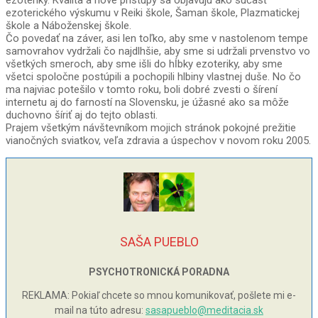
ezoteriky. Kvalita a nové prístupy sa objavujú ako súčasť
ezoterického výskumu v Reiki škole, Šaman škole, Plazmatickej
škole a Náboženskej škole.
Čo povedať na záver, asi len toľko, aby sme v nastolenom tempe
samovrahov vydržali čo najdlhšie, aby sme si udržali prvenstvo vo
všetkých smeroch, aby sme išli do hĺbky ezoteriky, aby sme
všetci spoločne postúpili a pochopili hlbiny vlastnej duše. No čo
ma najviac potešilo v tomto roku, boli dobré zvesti o šírení
internetu aj do farností na Slovensku, je úžasné ako sa môže
duchovno šíriť aj do tejto oblasti.
Prajem všetkým návštevníkom mojich stránok pokojné prežitie
vianočných sviatkov, veľa zdravia a úspechov v novom roku 2005.
SAŠA PUEBLO
PSYCHOTRONICKÁ PORADNA
REKLAMA: Pokiaľ chcete so mnou komunikovať, pošlete mi e-
mail na túto adresu:
sasapueblo@meditacia.sk