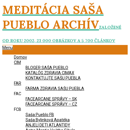
Skip
MEDITÁCIA SAŠA
to
content
PUEBLO ARCHÍV
ZALOŽENÉ
OD ROKU 2002, 23 000 OBRÁZKOV A 5 700 ČLÁNKOV
Primary
Menu
Navigation
Domov
Menu
CIM
BLOGER SAŠA PUEBLO
KATALÓG ZDRAVIA CIMAX
KONTAKTUJTE SAŠU PUEBLA
FAR
FARMA ZDRAVIA SAŠU PUEBLA
FAC
FACEARCANE SPRÁVY – SK
FACEARCANE SPRÁVY – CZ
FCB
Saša Pueblo FB
Saša Bylinková Apatéka
ANJELI DETI ATLANTIDY