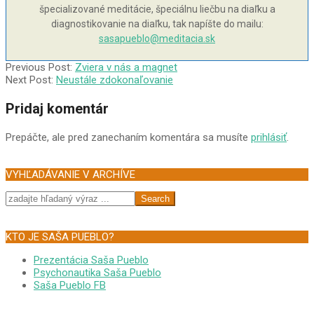
špecializované meditácie, špeciálnu liečbu na diaľku a
diagnostikovanie na diaľku, tak napíšte do mailu:
sasapueblo@meditacia.sk
2004-
Previous Post:
Zviera v nás a magnet
12-
Next Post:
Neustále zdokonaľovanie
21
Pridaj komentár
Prepáčte, ale pred zanechaním komentára sa musíte
prihlásiť
.
VYHĽADÁVANIE V ARCHÍVE
Search
KTO JE SAŠA PUEBLO?
Prezentácia Saša Pueblo
Psychonautika Saša Pueblo
Saša Pueblo FB