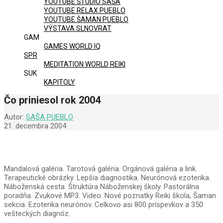
YOUTUBE ŠTÚDIO SAŠA
YOUTUBE RELAX PUEBLO
YOUTUBE ŠAMAN PUEBLO
VÝSTAVA SLNOVRAT
GAM
GAMES WORLD IQ
SPR
MEDITATION WORLD REIKI
SUK
KAPITOLY
Čo priniesol rok 2004
Autor:
SAŠA PUEBLO
21. decembra 2004
Mandalová galéria. Tarotová galéria. Orgánová galéria a link.
Terapeutické obrázky. Lepšia diagnostika. Neurónová ezoterika.
Náboženská cesta. Štruktúra Náboženskej školy. Pastorálna
poradňa. Zvukové MP3. Video. Nové poznatky Reiki škola, Šaman
sekcia. Ezoterika neurónov. Celkovo asi 800 príspevkov a 350
vešteckých diagnóz.