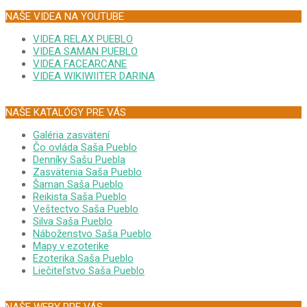
NAŠE VIDEA NA YOUTUBE
VIDEA RELAX PUEBLO
VIDEA SAMAN PUEBLO
VIDEA FACEARCANE
VIDEA WIKIWIITER DARINA
NAŠE KATALÓGY PRE VÁS
Galéria zasvätení
Čo ovláda Saša Pueblo
Denníky Sašu Puebla
Zasvätenia Saša Pueblo
Šaman Saša Pueblo
Reikista Saša Pueblo
Veštectvo Saša Pueblo
Silva Saša Pueblo
Náboženstvo Saša Pueblo
Mapy v ezoterike
Ezoterika Saša Pueblo
Liečiteľstvo Saša Pueblo
NAŠE WEBY PRE VÁS