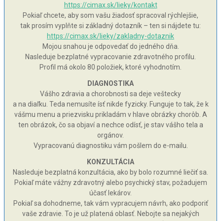
https://cimax.sk/lieky/kontakt
Pokiaľ chcete, aby som vašu žiadosť spracoval rýchlejšie,
tak prosím vyplňte si základný dotazník – ten si nájdete tu:
https://cimax.sk/lieky/zakladny-dotaznik
Mojou snahou je odpovedať do jedného dňa.
Nasleduje bezplatné vypracovanie zdravotného profilu.
Profil má okolo 80 položiek, ktoré vyhodnotím.
DIAGNOSTIKA
Vášho zdravia a chorobnosti sa deje veštecky
a na diaľku. Teda nemusíte ísť nikde fyzicky. Funguje to tak, že k
vášmu menu a priezvisku prikladám v hlave obrázky chorôb. A
ten obrázok, čo sa objaví a nechce odísť, je stav vášho tela a
orgánov.
Vypracovanú diagnostiku vám pošlem do e-mailu.
KONZULTÁCIA
Nasleduje bezplatná konzultácia, ako by bolo rozumné liečiť sa.
Pokiaľ máte vážny zdravotný alebo psychický stav, požadujem
účasť lekárov.
Pokiaľ sa dohodneme, tak vám vypracujem návrh, ako podporiť
vaše zdravie. To je už platená oblasť. Nebojte sa nejakých