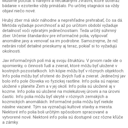
Musíme počítať s náhlymi a nečakanými zvratmi, ktoré doteraz
bádanie v ezoterike vždy prinášalo. Po určitej stagnácii sa vždy
objaví niečo nové.
Hrubý zber má skôr náhodne a neprehľadne prehrabať, čo sa dá.
Metóda vyžaduje povrchnosť a až po určitom období vyžaduje
detailnosť voči vybratým jedinečnostiam. Teda určitý súhrnný
zber. Určenie štandardov pre informačné polia, vytipovať
anomálne javy a venovať sa im podrobne. Samozrejme, že nič
nebráni robiť detailné prieskumy aj teraz, pokiaľ si to vyžadujú
okolnosti.
Jav informačných polí má aj svoju štruktúru. V prvom rade ide o
spomienky, o činnosti ľudí a zvierat, ktoré môžu byť uložené v
kostných pozostatkoch. Ich kópie môžu byť v rôznych objektoch.
Info polia môžu byť sfotené do živých ľudí a zvierat. Jedinečný jav
bolo info pole človeka vo fyzickej rastline. Info polia sú najviac
uložené v planéte Zem a v jej okolí. Info polia sú uložené aj v
kozme. Info polia sú uložené na molekulovej úrovni a na úrovni
častíc. Info polia môžu byť skryté v rôznych zemských a
kozmických anomáliách. Informačné polia môžu byť niekde
násilne viazané. Tým sa vyznačujú kultové stavby a miesta.
Niektoré info polia boli určitým spôsobom spracované a
vytvorené nové. Niektoré info polia sú dostupné cez rôzne kľúče
a zámky.