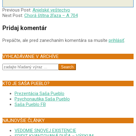
2006-
Previous Post:
Anjelské veštectvo
05-
Next Post:
Chorá štítna žľaza – A 704
25
Pridaj komentár
Prepáčte, ale pred zanechaním komentára sa musíte
prihlásiť
.
VYHĽADÁVANIE V ARCHÍVE
Search
KTO JE SAŠA PUEBLO?
Prezentácia Saša Pueblo
Psychonautika Saša Pueblo
Saša Pueblo FB
NAJNOVŠIE ČLÁNKY
VEDOMIE SNOVEJ EXISTENCIE
SPIRIT KVANTOVANÁ DUŠA – VÝSKUM