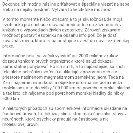
Dokonca ich možno násilne priťahovať a špeciálne viazať na seba
alebo na nejaký predmet. Vytvára to liečiteľské možnosti.
V tomto momente niečo strácam a to je skutočnosť, že moja
ezoterická prax nebude stavaná prednostne na záznamoch v
knižkách a výpovediach živých ezoterikov. Zároveň získavam
možnosť postaviť ezoteriku na obsahu info polí, čo je dosť
závažná zmena, ktorú treba postupne uviesť do novej ezoterickej
praxe.
Informačné polia sa začali vytvárať asi 2000 miliónov rokov
dozadu vznikom prvých organizmov, ktoré sa už dokázali
samostatne pohybovať. Po ich smrti, a to najčastejšie, sa z ich
tela alebo schránky uvoľňujú a ukladajú v pozostatkoch a v
priestore naplnenom magmatizmom zemského jadra. Teda na
Zemi nájdeme mimo kostí a objektov informačné polia medzi
molekulami a to do výšky 100 000 km od povrchu morskej hladiny,
a tak isto ich nájdeme pod povrchom morskej hladiny do hĺbky
6000 km.
V niektorých prípadoch sú spomienkové informácie ukladané na
časticovú úroveň, to dokážu jedinci, ktorí majú špeciálne stavy v
neurónoch, ktoré psychicky pracujú na časticovej a nie
molekulovej úrovni.