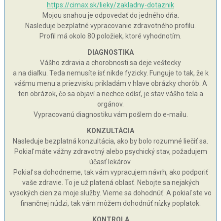
https://cimax.sk/lieky/zakladny-dotaznik
Mojou snahou je odpovedať do jedného dňa.
Nasleduje bezplatné vypracovanie zdravotného profilu.
Profil má okolo 80 položiek, ktoré vyhodnotím.
DIAGNOSTIKA
Vášho zdravia a chorobnosti sa deje veštecky
a na diaľku. Teda nemusíte ísť nikde fyzicky. Funguje to tak, že k
vášmu menu a priezvisku prikladám v hlave obrázky chorôb. A
ten obrázok, čo sa objaví a nechce odísť, je stav vášho tela a
orgánov.
Vypracovanú diagnostiku vám pošlem do e-mailu.
KONZULTÁCIA
Nasleduje bezplatná konzultácia, ako by bolo rozumné liečiť sa.
Pokiaľ máte vážny zdravotný alebo psychický stav, požadujem
účasť lekárov.
Pokiaľ sa dohodneme, tak vám vypracujem návrh, ako podporiť
vaše zdravie. To je už platená oblasť. Nebojte sa nejakých
vysokých cien za moje služby. Vieme sa dohodnúť. A pokiaľ ste vo
finančnej núdzi, tak vám môžem dohodnúť nízky poplatok.
KONTROLA