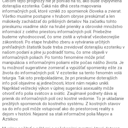
Cieľom tejto prognózy nie je pohľad na to, ako bude ovplyvnená
doterajšia ezoterika. Čaká nás dlhá cesta mapovania
informačných polí, ktoré vznikli zo spomienok človeka a zvierat.
Všetko musíme postupne v hrubom obryse preskúmať a len
málokedy zachádzať do prílišných detailov. Na začiatku tohto
prieskumu vsadíme skôr na hrubé prieniky a obrovské množstvo
informácií z celého priestoru informačných polí. Priebežne
budeme vyhodnocovať, čo sme zistili a vytvárať všeobecnejšie
zákonitosti. Po etape hrubého zberu a vytvárania určitých
prehľadných štatistík bude treba zrevidovať doterajšiu ezoteriku v
našom podaní a plne ju podriadiť tomu, čo sme objavili v
informačných poliach. Po tomto fenoméne môže prísť
manipulácia s informačnými poliami ešte počas nášho života. Je
tu možnosť sugeratívne zomierať a vypúšťať spomienky ešte za
života do informačných polí. V ezoterike sa tento fenomén volá
telurgia. Tak isto predpokladáme, že pri prieskume doterajších
info polí objavíme aj jedinečnosti, ktoré nám nejako unikli.
Napríklad veštecký výkon v úplnej sugerácii asexuality môže
otvoriť info polia svätcov a svätíc. Zaujímavé podnety dáva aj
prienik do informačných polí cez kostné vedomie. To je ukladanie
prežitých spomienok do kostného systému. Z kostných stavov
sa do info polí môže vstupovať ako do priestorovej reality s
dejom v histórii. Nejasné sa stali informačné polia Mayov a
Aztékov.