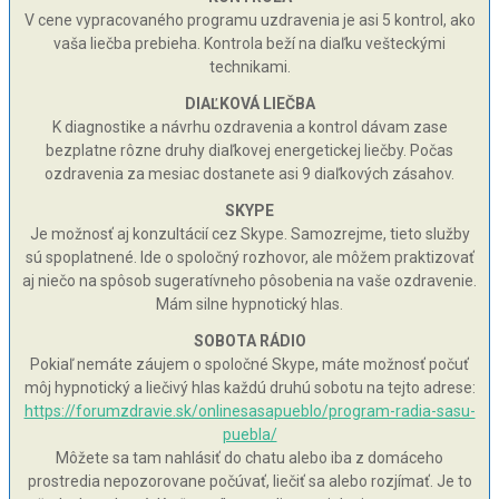
V cene vypracovaného programu uzdravenia je asi 5 kontrol, ako
vaša liečba prebieha. Kontrola beží na diaľku vešteckými
technikami.
DIAĽKOVÁ LIEČBA
K diagnostike a návrhu ozdravenia a kontrol dávam zase
bezplatne rôzne druhy diaľkovej energetickej liečby. Počas
ozdravenia za mesiac dostanete asi 9 diaľkových zásahov.
SKYPE
Je možnosť aj konzultácií cez Skype. Samozrejme, tieto služby
sú spoplatnené. Ide o spoločný rozhovor, ale môžem praktizovať
aj niečo na spôsob sugeratívneho pôsobenia na vaše ozdravenie.
Mám silne hypnotický hlas.
SOBOTA RÁDIO
Pokiaľ nemáte záujem o spoločné Skype, máte možnosť počuť
môj hypnotický a liečivý hlas každú druhú sobotu na tejto adrese:
https://forumzdravie.sk/onlinesasapueblo/program-radia-sasu-
puebla/
Môžete sa tam nahlásiť do chatu alebo iba z domáceho
prostredia nepozorovane počúvať, liečiť sa alebo rozjímať. Je to