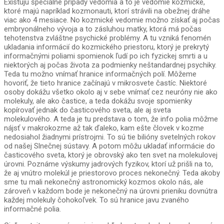
Existujú špeciálne prípady vedomia a to je vedomie kozmické,
ktoré majú napríklad kozmonauti, ktorí strávili na obežnej dráhe
viac ako 4 mesiace. No kozmické vedomie možno získať aj počas
embryonálneho vývoja a to zásluhou matky, ktorá má počas
tehotenstva zvláštne psychické problémy. A tu vzniká fenomén
ukladania informácií do kozmického priestoru, ktorý je prekrytý
informačnými poliami spomienok ľudí po ich fyzickej smrti a u
niektorých aj počas života za podmienky neštandardnej psychiky.
Teda tu možno vnímať hranice informačných polí. Môžeme
hovoriť, že tieto hranice začínajú v mikrosvete častíc. Niektoré
osoby dokážu všetko okolo aj v sebe vnímať cez neuróny nie ako
molekuly, ale ako častice, a teda dokážu svoje spomienky
kopírovať jednak do časticového sveta, ale aj sveta
molekulového. A teda je tu predstava o tom, že info polia môžme
nájsť v makrokozme až tak ďaleko, kam ešte človek v kozme
nedosiahol žiadnymi prístrojmi. To sú tie bilióny svetelných rokov
od našej Slnečnej sústavy. A potom môžu ukladať informácie do
časticového sveta, ktorý je obrovský ako ten svet na molekulovej
úrovni. Poznáme výskumy jadrových fyzikov, ktorí už prišli na to,
že aj vnútro molekúl je priestorovo proces nekonečný. Teda akoby
sme tu mali nekonečný astronomický kozmos okolo nás, ale
zároveň v každom bode je nekonečný na úrovni prieniku dovnútra
každej molekuly čohokoľvek. To sú hranice javu zvaného
informačné polia.