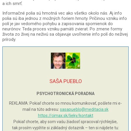
a ich smrť.
Informačné polia sú hmotná vec ako všetko okolo nás. Aj info
polia sú iba jednou z možných foriem hmoty. Príčinou vzniku info
polí je jav vedomého pohybu a zapisovania spomienok do
neurónov. Teda proces vzniku pamäti zvierat. Po zmene formy
života zo živej na neživú sa objavuje uvoľnenie info polí do neživej
prírody.
SAŠA PUEBLO
PSYCHOTRONICKÁ PORADNA
REKLAMA: Pokiaľ chcete so mnou komunikovať, pošlete mi e-
mail na túto adresu:
sasapueblo@meditacia.sk
https://cimax.sk/lieky/kontakt
Pokiaľ chcete, aby som vašu žiadosť spracoval rýchlejšie,
tak prosím vyplňte si základný dotazník – ten si nájdete tu: