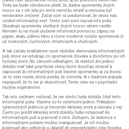
ďalšiu časť spomienok môžu uložiť aj do priestoru okolo nás.
Teda asi bude všeobecne platiť, že žiadne spomienky živých
tvorov sa z ich tela po smrti nemôžu stratiť a nemusia byť
nenávratne zničené. Začal som si uvedomovať, že okolo nás
vznikol informačný svet. Tento svet som nazval info polia.
Obsahujú spomienky všetkých živých tvorov okrem rastlín.
Nemám tu na mysli uloženie informácií pomocou zápisu na
papier, skalu, pálenú hlinu a rôzne moderné nosiče spomienok či
už zvukových, čuchových, hmatových a chuťových.
A tak začalo kvalitatívne nové obdobie skenovania informačných
polí, ktoré sa vytvárajú zo spomienok človeka a živočíchov po ich
fyzickej smrti. No zároveň odhaľujem, že niektorí živí jedinci
dokážu mať také psychické stavy, ktoré dovoľujú strácať a
zapisovať do informačných polí vlastné spomienky aj za života.
Je to stav mysle, ktorá uverila, že zomrela. A v žiadnom prípade
nepripustí, že to nie je skutočnosť. Tento stav sa v psychiatrii
nazýva sugeranstvo.
Tak isto začínam zisťovať, že nie všetci ľudia dokážu čítať tieto
informačné polia. Vlastne sú to výnimoční jedinci. Príkladom
výnimočných jedincov je fenomén klinickej smrti a návratu z nej.
Často po prežití klinickej smrti dokážu ľudia vstupovať do
informačných polí a pracovať s nimi. Zisťujem, že dokonca s
informačnými poliami možno manipulovať. Je ich možno
kopírovať ako odtlačok a ukladať do energetického tela človeka.