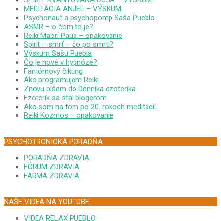
MEDITÁCIA ANJEL – VÝSKUM
Psychonaut a psychopomp Saša Pueblo
ASMR – o čom to je?
Reiki Maori Paua – opakovanie
Spirit – smrť – čo po smrti?
Výskum Sašu Puebla
Čo je nové v hypnóze?
Fantómový čikung
Ako programujem Reiki
Znovu píšem do Denníka ezoterika
Ezoterik sa stal blogerom
Ako som na tom po 20. rokoch meditácií
Reiki Kozmos – opakovanie
PSYCHOTRONICKÁ PORADŇA
PORADŇA ZDRAVIA
FÓRUM ZDRAVIA
FARMA ZDRAVIA
NAŠE VIDEA NA YOUTUBE
VIDEA RELAX PUEBLO