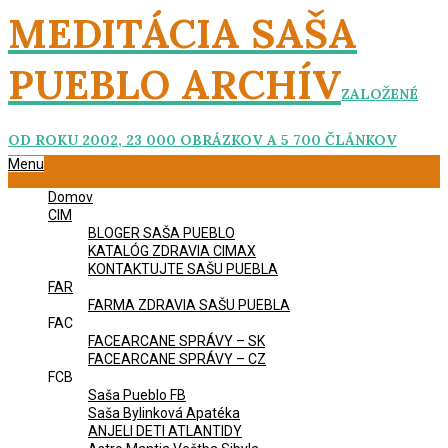
Skip
MEDITÁCIA SAŠA
to
content
PUEBLO ARCHÍV
ZALOŽENÉ
OD ROKU 2002, 23 000 OBRÁZKOV A 5 700 ČLÁNKOV
Primary
Menu
Navigation
Domov
Menu
CIM
BLOGER SAŠA PUEBLO
KATALÓG ZDRAVIA CIMAX
KONTAKTUJTE SAŠU PUEBLA
FAR
FARMA ZDRAVIA SAŠU PUEBLA
FAC
FACEARCANE SPRÁVY – SK
FACEARCANE SPRÁVY – CZ
FCB
Saša Pueblo FB
Saša Bylinková Apatéka
ANJELI DETI ATLANTIDY