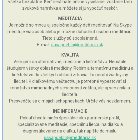
všetko bezplatné. Keď nestíhate online vysielanie, zostane tam
zvuková nahrávka a môžete si ju vypočuť neskôr.
MEDITÁCIA
Je možné so mnou aj spoločne každý deň meditovať. Na Skype
medituje viac osôb alebo je možné dohodnúť osobnú meditáciu.
Tieto služby sú spoplatnené.
E-mail:
sasapueblo@meditacia.sk
KVALITA
Venujem sa alternatívnej medicíne a liečiteľstvu. Neustále
študujem všetky oblasti medicíny. Robím alternatívnu medicínu a
liečiteľstvo do všetkých oblastí zdravia. To nerobí žiadny iný
liečiteľ. K diaľkovému veštectvu je potrebné vypestovať si
množstvo mimoriadnych schopností veštca, ale aj senzibila a
liečiteľa.
Presvedčte sa o mojich schopnostiach. Určite vás nesklamem.
INÉ INFORMÁCIE
Pokiaľ chcete niečo špeciálne ako partnerský profil,
špecializované meditácie, špeciálnu liečbu na diaľku a
diagnostikovanie na diaľku, tak napíšte do mailu:
sasapueblo@meditacia.sk