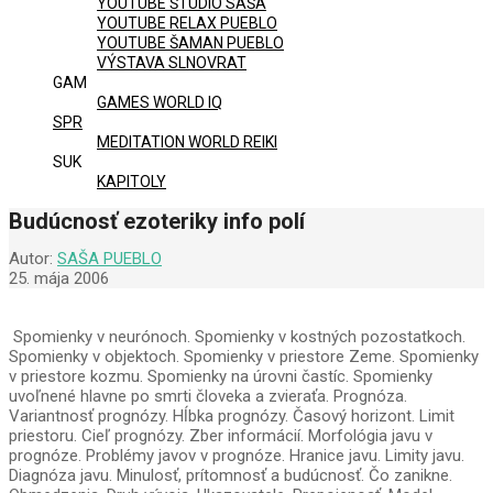
YOUTUBE ŠTÚDIO SAŠA
YOUTUBE RELAX PUEBLO
YOUTUBE ŠAMAN PUEBLO
VÝSTAVA SLNOVRAT
GAM
GAMES WORLD IQ
SPR
MEDITATION WORLD REIKI
SUK
KAPITOLY
Budúcnosť ezoteriky info polí
Autor:
SAŠA PUEBLO
25. mája 2006
Spomienky v neurónoch. Spomienky v kostných pozostatkoch.
Spomienky v objektoch. Spomienky v priestore Zeme. Spomienky
v priestore kozmu. Spomienky na úrovni častíc. Spomienky
uvoľnené hlavne po smrti človeka a zvieraťa. Prognóza.
Variantnosť prognózy. Hĺbka prognózy. Časový horizont. Limit
priestoru. Cieľ prognózy. Zber informácií. Morfológia javu v
prognóze. Problémy javov v prognóze. Hranice javu. Limity javu.
Diagnóza javu. Minulosť, prítomnosť a budúcnosť. Čo zanikne.