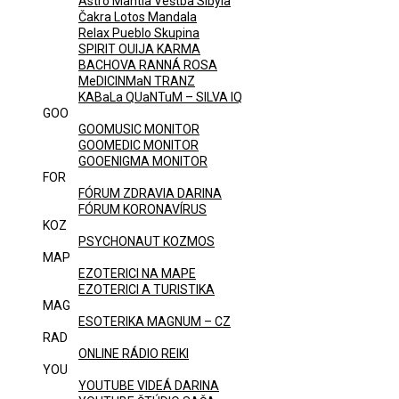
Astro Mantia Veštba Sibyla
Čakra Lotos Mandala
Relax Pueblo Skupina
SPIRIT OUIJA KARMA
BACHOVA RANNÁ ROSA
MeDICINMaN TRANZ
KABaLa QUaNTuM – SILVA IQ
GOO
GOOMUSIC MONITOR
GOOMEDIC MONITOR
GOOENIGMA MONITOR
FOR
FÓRUM ZDRAVIA DARINA
FÓRUM KORONAVÍRUS
KOZ
PSYCHONAUT KOZMOS
MAP
EZOTERICI NA MAPE
EZOTERICI A TURISTIKA
MAG
ESOTERIKA MAGNUM – CZ
RAD
ONLINE RÁDIO REIKI
YOU
YOUTUBE VIDEÁ DARINA