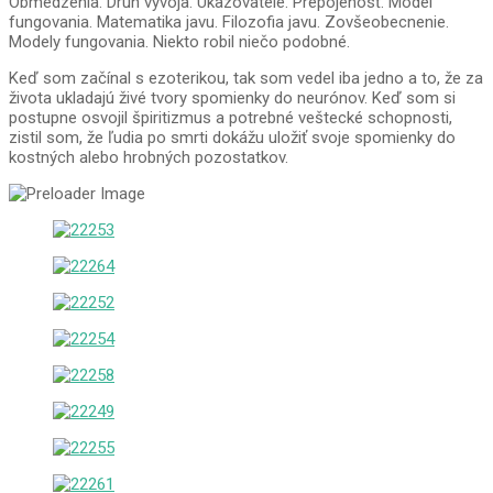
Obmedzenia. Druh vývoja. Ukazovatele. Prepojenosť. Model
fungovania. Matematika javu. Filozofia javu. Zovšeobecnenie.
Modely fungovania. Niekto robil niečo podobné.
Keď som začínal s ezoterikou, tak som vedel iba jedno a to, že za
života ukladajú živé tvory spomienky do neurónov. Keď som si
postupne osvojil špiritizmus a potrebné veštecké schopnosti,
zistil som, že ľudia po smrti dokážu uložiť svoje spomienky do
kostných alebo hrobných pozostatkov.