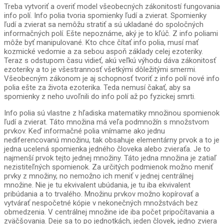
Treba vytvoriť a overiť model všeobecných zákonitostí fungovania
info polí. Info polia tvoria spomienky ľudí a zvierat. Spomienky
ľudí a zvierat sa nemôžu stratiť a sú ukladané do spoločných
informačných polí. Ešte nepoznáme, aký je to kľúč. Z info poliami
môže byť manipulované. Kto chce čítať info polia, musí mať
kozmické vedomie a za sebou aspoň základy celej ezoteriky.
Teraz s odstupom času vidieť, akú veľkú výhodu dáva zákonitosť
ezoteriky a to je všestrannosť všetkými dôležitými smermi.
Všeobecným zákonom je aj schopnosť tvoriť z info polí nové info
polia ešte za života ezoterika. Teda nemusí čakať, aby sa
spomienky z neho uvoľnili do info polí až po fyzickej smrti.
Info polia sú vlastne z hľadiska matematiky množinou spomienok
ľudí a zvierat. Táto množina má veľa podmnožín s množstvom
prvkov. Keď informačné polia vnímame ako jednu
nediferencovanú množinu, tak obsahuje elementárny prvok a to je
jedna ucelená spomienka jedného človeka alebo zvieraťa. Je to
najmenší prvok tejto jednej množiny. Táto jedna množina je zatiaľ
nezistiteľných spomienok. Za určitých podmienok možno meniť
prvky z množiny, no nemožno ich meniť v jednej centrálnej
množine. Nie je tu ekvivalent ubúdania, je tu iba ekvivalent
pribúdania a to trvalého. Množinu prvkov možno kopírovať a
vytvárať nespočetné kópie v nekonečných množstvách bez
obmedzenia. V centrálnej množine ide iba počet pripočítavania a
zväčšovania. Deje sa to po jednotkách, jeden človek, jedno zviera