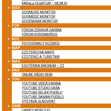
KABaLa QUaNTuM – SILVA IQ
GOO
GOOMUSIC MONITOR
GOOMEDIC MONITOR
GOOENIGMA MONITOR
FOR
FÓRUM ZDRAVIA DARINA
FÓRUM KORONAVÍRUS
KOZ
PSYCHONAUT KOZMOS
MAP
EZOTERICI NA MAPE
EZOTERICI A TURISTIKA
MAG
ESOTERIKA MAGNUM – CZ
RAD
ONLINE RÁDIO REIKI
YOU
YOUTUBE VIDEÁ DARINA
YOUTUBE ŠTÚDIO SAŠA
YOUTUBE RELAX PUEBLO
YOUTUBE ŠAMAN PUEBLO
VÝSTAVA SLNOVRAT
GAM
GAMES WORLD IQ