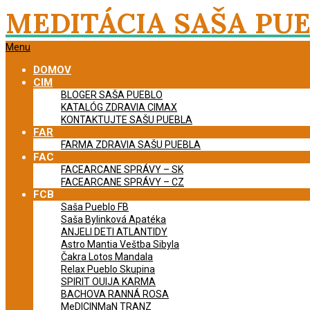
Skip
MEDITÁCIA SAŠA PU
to
content
Primary
Menu
Navigation
DOMOV
Menu
CIM
BLOGER SAŠA PUEBLO
KATALÓG ZDRAVIA CIMAX
KONTAKTUJTE SAŠU PUEBLA
FAR
FARMA ZDRAVIA SAŠU PUEBLA
FAC
FACEARCANE SPRÁVY – SK
FACEARCANE SPRÁVY – CZ
FCB
Saša Pueblo FB
Saša Bylinková Apatéka
ANJELI DETI ATLANTIDY
Astro Mantia Veštba Sibyla
Čakra Lotos Mandala
Relax Pueblo Skupina
SPIRIT OUIJA KARMA
BACHOVA RANNÁ ROSA
MeDICINMaN TRANZ