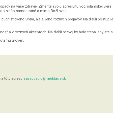
 dopady na vaše zdravie. Zmeňte svoju agresivitu voči islamskej vie
ch ako niečo samostatné a mimo Boží svet.
n budhistického Boha, ale aj jeho rôznych prejavov. Na ďalší postup 
ítomnosť a v rôznych akceptoch. Na ďalší rozvoj by bolo treba, aby s
uteľnú úroveň.
na túto adresu:
sasapueblo@meditacia.sk