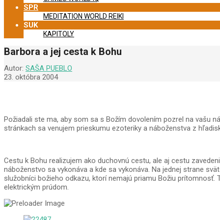
SPR
MEDITATION WORLD REIKI
SUK
KAPITOLY
Barbora a jej cesta k Bohu
Autor:
SAŠA PUEBLO
23. októbra 2004
Požiadali ste ma, aby som sa s Božím dovolením pozrel na vašu 
stránkach sa venujem prieskumu ezoteriky a náboženstva z hľadiska 
Cestu k Bohu realizujem ako duchovnú cestu, ale aj cestu zavedeni
náboženstvo sa vykonáva a kde sa vykonáva. Na jednej strane svätc
služobníci božieho odkazu, ktorí nemajú priamu Božiu prítomnosť. T
elektrickým prúdom.