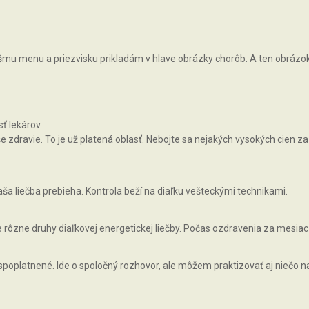
vášmu menu a priezvisku prikladám v hlave obrázky chorôb. A ten obrázok, 
ť lekárov.
zdravie. To je už platená oblasť. Nebojte sa nejakých vysokých cien za 
ša liečba prebieha. Kontrola beží na diaľku vešteckými technikami.
rôzne druhy diaľkovej energetickej liečby. Počas ozdravenia za mesiac
 spoplatnené. Ide o spoločný rozhovor, ale môžem praktizovať aj niečo