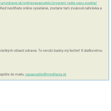
orumzdravie.sk/onlinesasapueblo/program-radia-sasu-puebla/
 Keď nestíhate online vysielanie, zostane tam zvuková nahrávka a
šetkých oblastí zdravia. To nerobí žiadny iný liečiteľ. K diaľkovému
napíšte do mailu:
sasapueblo@meditacia.sk