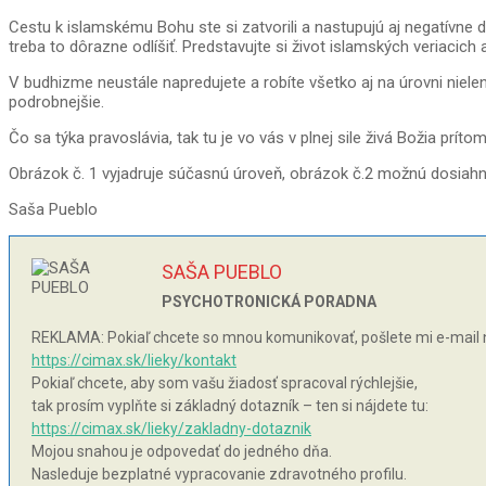
Cestu k islamskému Bohu ste si zatvorili a nastupujú aj negatívne
treba to dôrazne odlíšiť. Predstavujte si život islamských veriaci
V budhizme neustále napredujete a robíte všetko aj na úrovni niele
podrobnejšie.
Čo sa týka pravoslávia, tak tu je vo vás v plnej sile živá Božia pr
Obrázok č. 1 vyjadruje súčasnú úroveň, obrázok č.2 možnú dosiahn
Saša Pueblo
SAŠA PUEBLO
PSYCHOTRONICKÁ PORADNA
REKLAMA: Pokiaľ chcete so mnou komunikovať, pošlete mi e-mail 
https://cimax.sk/lieky/kontakt
Pokiaľ chcete, aby som vašu žiadosť spracoval rýchlejšie,
tak prosím vyplňte si základný dotazník – ten si nájdete tu:
https://cimax.sk/lieky/zakladny-dotaznik
Mojou snahou je odpovedať do jedného dňa.
Nasleduje bezplatné vypracovanie zdravotného profilu.