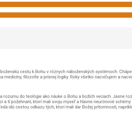
náboženskú cestu k Bohu v rôznych náboženských systémoch. Chápem
medicíny, filozofie a prísnej logiky. Roky všetko nacvičujem a nacvi
a rozumu do teológie ako náuke o Bohu a božích veciach. Jasne rozli
i a tí požehnaní, ktorí mali svoju myseľ a hlavne neurónové schémy
eda idú cestou odkazu tých, ktorí mali dar Božej prítomnosti, naprík