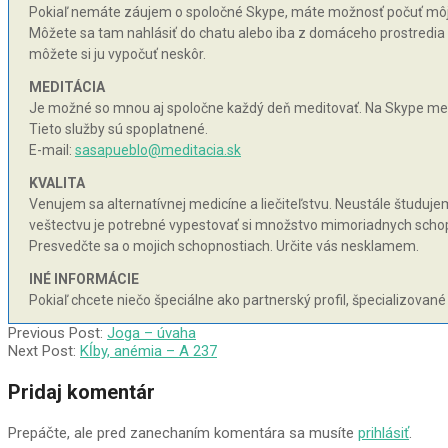
Pokiaľ nemáte záujem o spoločné Skype, máte možnosť počuť môj hy
Môžete sa tam nahlásiť do chatu alebo iba z domáceho prostredia n
môžete si ju vypočuť neskôr.
MEDITÁCIA
Je možné so mnou aj spoločne každý deň meditovať. Na Skype med
Tieto služby sú spoplatnené.
E-mail:
sasapueblo@meditacia.sk
KVALITA
Venujem sa alternatívnej medicíne a liečiteľstvu. Neustále študujem 
veštectvu je potrebné vypestovať si množstvo mimoriadnych schopnos
Presvedčte sa o mojich schopnostiach. Určite vás nesklamem.
INÉ INFORMÁCIE
Pokiaľ chcete niečo špeciálne ako partnerský profil, špecializované
2004-
Previous Post:
Joga – úvaha
10-
Next Post:
Kĺby, anémia – A 237
23
Pridaj komentár
Prepáčte, ale pred zanechaním komentára sa musíte
prihlásiť
.