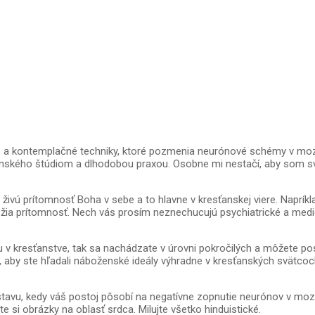
cie a kontemplačné techniky, ktoré pozmenia neurónové schémy v mozg
boženského štúdiom a dlhodobou praxou. Osobne mi nestačí, aby som s
živú prítomnosť Boha v sebe a to hlavne v kresťanskej viere. Naprí
žia prítomnosť. Nech vás prosím neznechucujú psychiatrické a medi
 v kresťanstve, tak sa nachádzate v úrovni pokročilých a môžete po
, aby ste hľadali náboženské ideály výhradne v kresťanských svätcoc
 do stavu, kedy váš postoj pôsobí na negatívne zopnutie neurónov v m
jte si obrázky na oblasť srdca. Milujte všetko hinduistické.