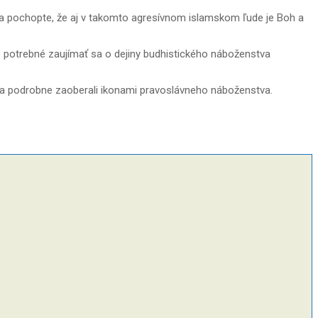
re a pochopte, že aj v takomto agresívnom islamskom ľude je Boh a
je potrebné zaujímať sa o dejiny budhistického náboženstva
te sa podrobne zaoberali ikonami pravoslávneho náboženstva.