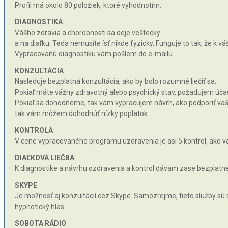
Profil má okolo 80 položiek, ktoré vyhodnotím.
DIAGNOSTIKA
Vášho zdravia a chorobnosti sa deje veštecky
a na diaľku. Teda nemusíte ísť nikde fyzicky. Funguje to tak, že k 
Vypracovanú diagnostiku vám pošlem do e-mailu.
KONZULTÁCIA
Nasleduje bezplatná konzultácia, ako by bolo rozumné liečiť sa.
Pokiaľ máte vážny zdravotný alebo psychický stav, požadujem účas
Pokiaľ sa dohodneme, tak vám vypracujem návrh, ako podporiť vaše 
tak vám môžem dohodnúť nízky poplatok.
KONTROLA
V cene vypracovaného programu uzdravenia je asi 5 kontrol, ako va
DIAĽKOVÁ LIEČBA
K diagnostike a návrhu ozdravenia a kontrol dávam zase bezplatne 
SKYPE
Je možnosť aj konzultácií cez Skype. Samozrejme, tieto služby sú
hypnotický hlas.
SOBOTA RÁDIO