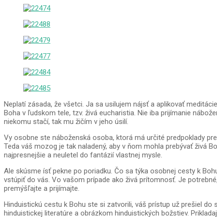
Neplatí zásada, že všetci. Ja sa usilujem nájsť a aplikovať meditá
Boha v ľudskom tele, tzv. živá eucharistia. Nie iba prijímanie ná
niekomu stačí, tak mu žičím v jeho úsilí.
Vy osobne ste náboženská osoba, ktorá má určité predpoklady pre 
Teda váš mozog je tak naladený, aby v ňom mohla prebývať živá Bo
najpresnejšie a neuletel do fantázií vlastnej mysle.
Ale skúsme ísť pekne po poriadku. Čo sa týka osobnej cesty k Bohu
vstúpiť do vás. Vo vašom prípade ako živá prítomnosť. Je potrebné
premýšľajte a prijímajte.
Hinduistickú cestu k Bohu ste si zatvorili, váš prístup už prešiel
hinduistickej literatúre a obrázkom hinduistických božstiev. Priklada