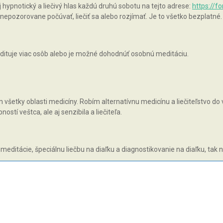
pnotický a liečivý hlas každú druhú sobotu na tejto adrese:
https://f
epozorovane počúvať, liečiť sa alebo rozjímať. Je to všetko bezplatné.
ituje viac osôb alebo je možné dohodnúť osobnú meditáciu.
všetky oblasti medicíny. Robím alternatívnu medicínu a liečiteľstvo do v
tí veštca, ale aj senzibila a liečiteľa.
 meditácie, špeciálnu liečbu na diaľku a diagnostikovanie na diaľku, tak 