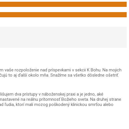
 vaše rozpoloženie nad príspevkami v sekcii K Bohu. Na mojich
čujú to aj ďalší okolo mňa. Snažíme sa všetko dôsledne ošetriť.
šujem dva prístupy v náboženskej praxi a je jedno, aké
 nastavené na reálnu prítomnosť Božieho sveta. Na druhej strane
lad ľudia, ktorí mali mozog poškodený klinickou smrťou alebo