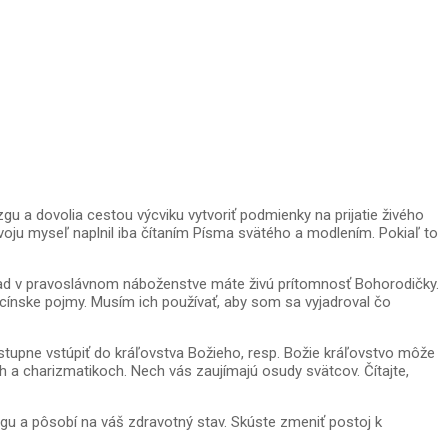
u a dovolia cestou výcviku vytvoriť podmienky na prijatie živého
voju myseľ naplnil iba čítaním Písma svätého a modlením. Pokiaľ to
klad v pravoslávnom náboženstve máte živú prítomnosť Bohorodičky.
cínske pojmy. Musím ich používať, aby som sa vyjadroval čo
stupne vstúpiť do kráľovstva Božieho, resp. Božie kráľovstvo môže
h a charizmatikoch. Nech vás zaujímajú osudy svätcov. Čítajte,
ozgu a pôsobí na váš zdravotný stav. Skúste zmeniť postoj k