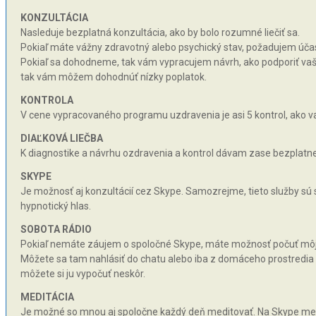
KONZULTÁCIA
Nasleduje bezplatná konzultácia, ako by bolo rozumné liečiť sa.
Pokiaľ máte vážny zdravotný alebo psychický stav, požadujem účas
Pokiaľ sa dohodneme, tak vám vypracujem návrh, ako podporiť vaše 
tak vám môžem dohodnúť nízky poplatok.
KONTROLA
V cene vypracovaného programu uzdravenia je asi 5 kontrol, ako va
DIAĽKOVÁ LIEČBA
K diagnostike a návrhu ozdravenia a kontrol dávam zase bezplatne 
SKYPE
Je možnosť aj konzultácií cez Skype. Samozrejme, tieto služby sú
hypnotický hlas.
SOBOTA RÁDIO
Pokiaľ nemáte záujem o spoločné Skype, máte možnosť počuť môj hy
Môžete sa tam nahlásiť do chatu alebo iba z domáceho prostredia n
môžete si ju vypočuť neskôr.
MEDITÁCIA
Je možné so mnou aj spoločne každý deň meditovať. Na Skype med