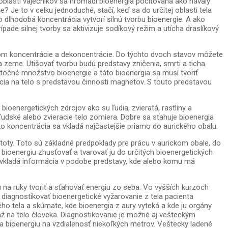
oblasti vaječníkov sa hromadí bioenergia pociťovaná ako návaly
? Je to v celku jednoduché, stačí, keď sa do určitej oblasti tela
 dlhodobá koncentrácia vytvorí silnú tvorbu bioenergie. A ako
ípade silnej tvorby sa aktivizuje sodíkový režim a utícha draslíkový
citom koncentrácie a dekoncentrácie. Do týchto dvoch stavov môžete
 zeme. Utišovať tvorbu budú predstavy zničenia, smrti a ticha.
atočné množstvo bioenergie a táto bioenergia sa musí tvoriť
cia na telo s predstavou činnosti magnetov. S touto predstavou
bioenergetických zdrojov ako su ľudia, zvieratá, rastliny a
 ľudské alebo zvieracie telo zomiera. Dobre sa sťahuje bioenergia
to koncentrácia sa vkladá najčastejšie priamo do aurického obalu.
toty. Toto sú základné predpoklady pre prácu v aurickom obale, do
 bioenergiu zhusťovať a tvarovať ju do určitých bioenergetických
sa vkladá informácia v podobe predstavy, kde alebo komu má
 na ruky tvoriť a sťahovať energiu zo seba. Vo vyšších kurzoch
 diagnostikovať bioenergetické vyžarovanie z tela pacienta
ho tela a skúmate, kde bioenergia z aury vyteká a kde ju orgány
 až na telo človeka. Diagnostikovanie je možné aj vešteckým
va bioenergiu na vzdialenosť niekoľkých metrov. Veštecky ladené