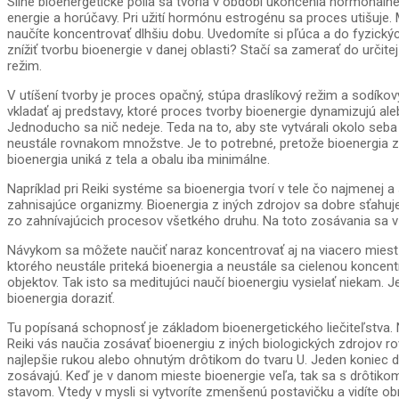
Silné bioenergetické polia sa tvoria v období ukončenia hormonáln
energie a horúčavy. Pri užití hormónu estrogénu sa proces utišuje. M
naučíte koncentrovať dlhšiu dobu. Uvedomíte si pľúca a do fyzický
znížiť tvorbu bioenergie v danej oblasti? Stačí sa zamerať do určite
režim.
V utíšení tvorby je proces opačný, stúpa draslíkový režim a sodíko
vkladať aj predstavy, ktoré proces tvorby bioenergie dynamizujú al
Jednoducho sa nič nedeje. Teda na to, aby ste vytvárali okolo seba
neustále rovnakom množstve. Je to potrebné, pretože bioenergia z 
bioenergia uniká z tela a obalu iba minimálne.
Napríklad pri Reiki systéme sa bioenergia tvorí v tele čo najmenej a
zahnisajúce organizmy. Bioenergia z iných zdrojov sa dobre sťahuje,
zo zahnívajúcich procesov všetkého druhu. Na toto zosávania sa v 
Návykom sa môžete naučiť naraz koncentrovať aj na viacero miest v
ktorého neustále priteká bioenergia a neustále sa cielenou koncent
objektov. Tak isto sa meditujúci naučí bioenergiu vysielať niekam.
bioenergia doraziť.
Tu popísaná schopnosť je základom bioenergetického liečiteľstva. N
Reiki vás naučia zosávať bioenergiu z iných biologických zdrojov r
najlepšie rukou alebo ohnutým drôtikom do tvaru U. Jeden koniec dr
zosávajú. Keď je v danom mieste bioenergie veľa, tak sa s drôtikom 
stavom. Vtedy v mysli si vytvoríte zmenšenú postavičku a vidíte ob