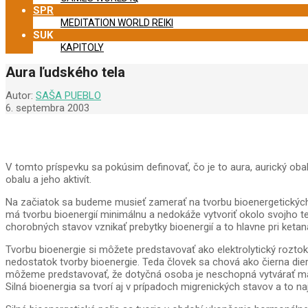
SPR
MEDITATION WORLD REIKI
SUK
KAPITOLY
Aura ľudského tela
Autor:
SAŠA PUEBLO
6. septembra 2003
V tomto príspevku sa pokúsim definovať, čo je to aura, aurický oba
obalu a jeho aktivít.
Na začiatok sa budeme musieť zamerať na tvorbu bioenergetických p
má tvorbu bioenergií minimálnu a nedokáže vytvoriť okolo svojho 
chorobných stavov vznikať prebytky bioenergií a to hlavne pri ketan
Tvorbu bioenergie si môžete predstavovať ako elektrolytický roztok
nedostatok tvorby bioenergie. Teda človek sa chová ako čierna diera
môžeme predstavovať, že dotyčná osoba je neschopná vytvárať mag
Silná bioenergia sa tvorí aj v prípadoch migrenických stavov a to n