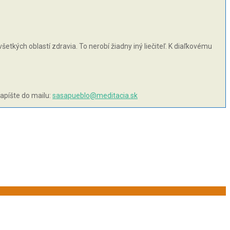
šetkých oblastí zdravia. To nerobí žiadny iný liečiteľ. K diaľkovému
napíšte do mailu:
sasapueblo@meditacia.sk