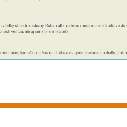
všetky oblasti medicíny. Robím alternatívnu medicínu a liečiteľstvo do v
tí veštca, ale aj senzibila a liečiteľa.
 meditácie, špeciálnu liečbu na diaľku a diagnostikovanie na diaľku, tak 