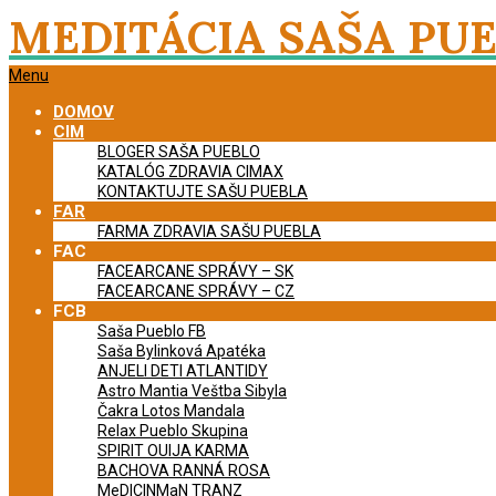
Skip
MEDITÁCIA SAŠA PU
to
content
Primary
Menu
Navigation
DOMOV
Menu
CIM
BLOGER SAŠA PUEBLO
KATALÓG ZDRAVIA CIMAX
KONTAKTUJTE SAŠU PUEBLA
FAR
FARMA ZDRAVIA SAŠU PUEBLA
FAC
FACEARCANE SPRÁVY – SK
FACEARCANE SPRÁVY – CZ
FCB
Saša Pueblo FB
Saša Bylinková Apatéka
ANJELI DETI ATLANTIDY
Astro Mantia Veštba Sibyla
Čakra Lotos Mandala
Relax Pueblo Skupina
SPIRIT OUIJA KARMA
BACHOVA RANNÁ ROSA
MeDICINMaN TRANZ