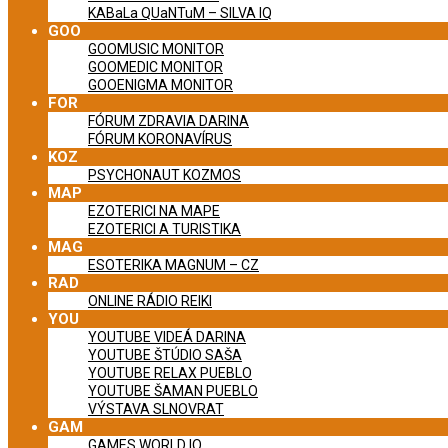
KABaLa QUaNTuM – SILVA IQ
GOO
GOOMUSIC MONITOR
GOOMEDIC MONITOR
GOOENIGMA MONITOR
FOR
FÓRUM ZDRAVIA DARINA
FÓRUM KORONAVÍRUS
KOZ
PSYCHONAUT KOZMOS
MAP
EZOTERICI NA MAPE
EZOTERICI A TURISTIKA
MAG
ESOTERIKA MAGNUM – CZ
RAD
ONLINE RÁDIO REIKI
YOU
YOUTUBE VIDEÁ DARINA
YOUTUBE ŠTÚDIO SAŠA
YOUTUBE RELAX PUEBLO
YOUTUBE ŠAMAN PUEBLO
VÝSTAVA SLNOVRAT
GAM
GAMES WORLD IQ