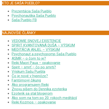
KTO JE SAŠA PUEBLO?
Prezentácia Saša Pueblo
Psychonautika Saša Pueblo
Saša Pueblo FB
NAJNOVŠIE ČLÁNKY
VEDOMIE SNOVEJ EXISTENCIE
SPIRIT KVANTOVANÁ DUŠA – VÝSKUM
MEDITÁCIA ANJEL – VÝSKUM
Psychonaut a psychopomp Saša Pueblo
ASMR – o čom to je?
Reiki Maori Paua – opakovanie
Spirit – smrť – čo po smrti?
Výskum Sašu Puebla
Čo je nové v hypnóze?
Fantómový čikung
Ako programujem Reiki
Znovu píšem do Denníka ezoterika
Ezoterik sa stal blogerom
Ako som na tom po 20. rokoch meditácií
Reiki Kozmos – opakovanie