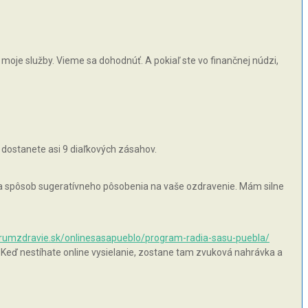
moje služby. Vieme sa dohodnúť. A pokiaľ ste vo finančnej núdzi,
 dostanete asi 9 diaľkových zásahov.
 na spôsob sugeratívneho pôsobenia na vaše ozdravenie. Mám silne
orumzdravie.sk/onlinesasapueblo/program-radia-sasu-puebla/
 Keď nestíhate online vysielanie, zostane tam zvuková nahrávka a