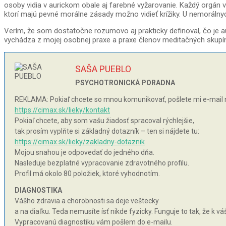
osoby vidia v aurickom obale aj farebné vyžarovanie. Každý orgán vy
ktorí majú pevné morálne zásady možno vidieť krížiky. U nemorálnych
Verím, že som dostatočne rozumovo aj prakticky definoval, čo je a
vychádza z mojej osobnej praxe a praxe členov meditačných skupín.
SAŠA PUEBLO
PSYCHOTRONICKÁ PORADNA
REKLAMA: Pokiaľ chcete so mnou komunikovať, pošlete mi e-mail 
https://cimax.sk/lieky/kontakt
Pokiaľ chcete, aby som vašu žiadosť spracoval rýchlejšie,
tak prosím vyplňte si základný dotazník – ten si nájdete tu:
https://cimax.sk/lieky/zakladny-dotaznik
Mojou snahou je odpovedať do jedného dňa.
Nasleduje bezplatné vypracovanie zdravotného profilu.
Profil má okolo 80 položiek, ktoré vyhodnotím.
DIAGNOSTIKA
Vášho zdravia a chorobnosti sa deje veštecky
a na diaľku. Teda nemusíte ísť nikde fyzicky. Funguje to tak, že k 
Vypracovanú diagnostiku vám pošlem do e-mailu.