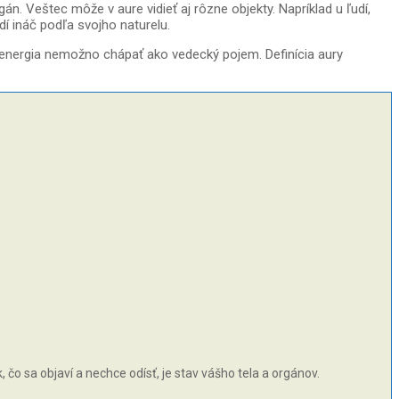
n. Veštec môže v aure vidieť aj rôzne objekty. Napríklad u ľudí,
dí ináč podľa svojho naturelu.
ioenergia nemožno chápať ako vedecký pojem. Definícia aury
čo sa objaví a nechce odísť, je stav vášho tela a orgánov.