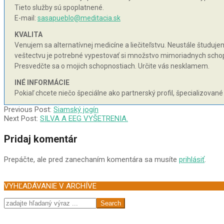
Tieto služby sú spoplatnené.
E-mail:
sasapueblo@meditacia.sk
KVALITA
Venujem sa alternatívnej medicíne a liečiteľstvu. Neustále študujem 
veštectvu je potrebné vypestovať si množstvo mimoriadnych schopnos
Presvedčte sa o mojich schopnostiach. Určite vás nesklamem.
INÉ INFORMÁCIE
Pokiaľ chcete niečo špeciálne ako partnerský profil, špecializované
2003-
Previous Post:
Siamský jogín
09-
Next Post:
SILVA A EEG VYŠETRENIA.
06
Pridaj komentár
Prepáčte, ale pred zanechaním komentára sa musíte
prihlásiť
.
VYHĽADÁVANIE V ARCHÍVE
Search