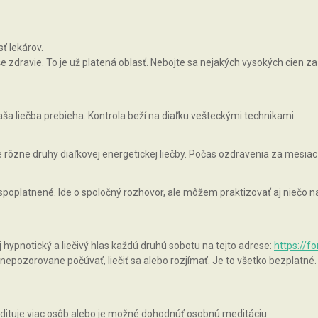
ť lekárov.
zdravie. To je už platená oblasť. Nebojte sa nejakých vysokých cien za 
ša liečba prebieha. Kontrola beží na diaľku vešteckými technikami.
rôzne druhy diaľkovej energetickej liečby. Počas ozdravenia za mesiac
 spoplatnené. Ide o spoločný rozhovor, ale môžem praktizovať aj niečo
pnotický a liečivý hlas každú druhú sobotu na tejto adrese:
https://f
epozorovane počúvať, liečiť sa alebo rozjímať. Je to všetko bezplatné.
ituje viac osôb alebo je možné dohodnúť osobnú meditáciu.