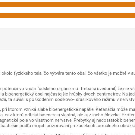
l okolo fyzického tela, čo vytvára tento obal, čo všetko je možné v 
otencií vo vnútri ľudského organizmu. Treba si uvedomiť, že nie vše
tela bioenergetický obal najčastejšie hrúbky dvoch centimetrov. Na 
ázii, tá súvisí s poškodením sodíkovo- draslíkového režimu v nervstve
, pri ktorom vzniká slabé bioenergetické napätie. Ketanázia môže mať
, cez ktorú odteká bioenergia vlastná, ale aj z iného človeka. Ezote
netické pole vo vlastnom nervstve. Prebytky aj nedostatok bioener
ajčastejšie podľa mojich pozorovaní pri zaseknutí sexuálneho obrázku 