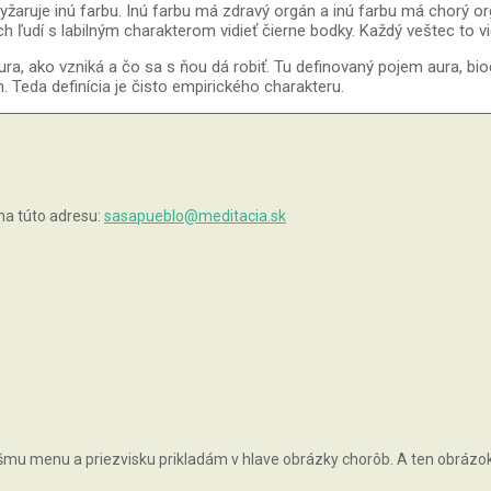
žaruje inú farbu. Inú farbu má zdravý orgán a inú farbu má chorý orgá
 ľudí s labilným charakterom vidieť čierne bodky. Každý veštec to vi
ura, ako vzniká a čo sa s ňou dá robiť. Tu definovaný pojem aura, b
 Teda definícia je čisto empirického charakteru.
na túto adresu:
sasapueblo@meditacia.sk
vášmu menu a priezvisku prikladám v hlave obrázky chorôb. A ten obrázok, 