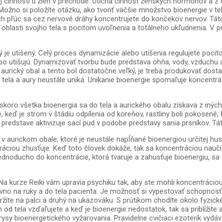
ej činnosti u žien v prechode. Utícha činnosť ženských hormónov a z 
ožno si položíte otázku, ako tvoriť väčšie množstvo bioenergie v tele
ch pľúc sa cez nervové dráhy koncentrujete do končekov nervov. Táto
j oblasti svojho tela s pocitom uvoľnenia a totálneho ukľudnenia. V pr
vý je utíšený. Celý proces dynamizácie alebo utíšenia regulujete po
ebo utišujú. Dynamizovať tvorbu bude predstava ohňa, vody, vzduchu a
 aurický obal a tento bol dostatočne veľký, je treba produkovať dost
tela a aury neustále uniká. Unikanie bioenergie spomaľuje koncentrá
 skoro všetka bioenergia sa do tela a aurického obalu získava z iných 
 keď je strom v štádiu odpílenia od koreňov, rastliny boli pokosené,
predstave aktivizuje sací pud v podobe predstavy sania prsníkov. Tá
 aurickom obale, ktoré je neustále napĺňané bioenergiou určitej hus
ráciou zhusťuje. Keď toto človek dokáže, tak sa koncentráciou naučí
 Jednoducho do koncentrácie, ktorá tvaruje a zahusťuje bioenergiu, 
a kurze Reiki vám upravia psychiku tak, aby ste mohli koncentráciou
ovno na ruky a do tela pacienta. Je možnosť si vypestovať schopnosť
žíte na palci a druhý na ukazováku. S prútikom chodíte okolo fyzické
od tela vzďaľujete a keď je bioenergie nedostatok, tak sa priblížite
rysy bioenergetického vyžarovania. Pravidelne cvičiaci ezoterik vydá