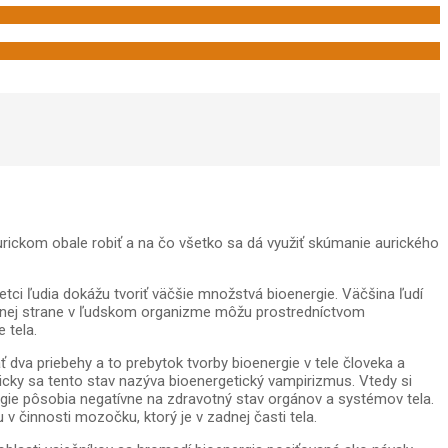
aurickom obale robiť a na čo všetko sa dá využiť skúmanie aurického
tci ľudia dokážu tvoriť väčšie množstvá bioenergie. Väčšina ľudí
jednej strane v ľudskom organizme môžu prostredníctvom
 tela.
 dva priebehy a to prebytok tvorby bioenergie v tele človeka a
ricky sa tento stav nazýva bioenergetický vampirizmus. Vtedy si
gie pôsobia negatívne na zdravotný stav orgánov a systémov tela.
v činnosti mozočku, ktorý je v zadnej časti tela.