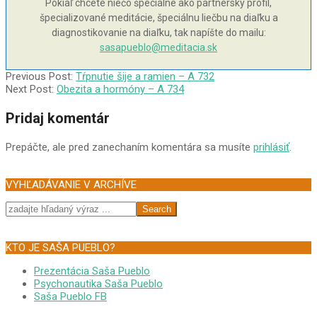
Pokiaľ chcete niečo špeciálne ako partnerský profil,
špecializované meditácie, špeciálnu liečbu na diaľku a
diagnostikovanie na diaľku, tak napíšte do mailu:
sasapueblo@meditacia.sk
2006-
Previous Post:
Tŕpnutie šije a ramien – A 732
07-
Next Post:
Obezita a hormóny – A 734
04
Pridaj komentár
Prepáčte, ale pred zanechaním komentára sa musíte
prihlásiť
.
VYHĽADÁVANIE V ARCHÍVE
Search
KTO JE SAŠA PUEBLO?
Prezentácia Saša Pueblo
Psychonautika Saša Pueblo
Saša Pueblo FB