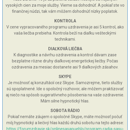
vysokých cien za moje služby. Vieme sa dohodnúť. A pokiaľ ste vo
finančnej núdzi, tak vám môžem dohodnúť nízky poplatok.
KONTROLA
V cene vypracovaného programu uzdravenia je asi 5 kontrol, ako
vaša liečba prebieha. Kontrola beží na diaľku vešteckými
technikami.
DIAĽKOVÁ LIEČBA
K diagnostike a návrhu ozdravenia a kontrol dávam zase
bezplatne rôzne druhy diaľkovej energetickej liečby. Počas
ozdravenia za mesiac dostanete asi 9 diaľkových zásahov.
SKYPE
Je možnosť aj konzultácií cez Skype. Samozrejme, tieto služby
sú spoplatnené. Ide o spoločný rozhovor, ale môžem praktizovať
aj niečo na spôsob sugeratívneho pôsobenia na vaše ozdravenie.
Mám silne hypnotický hlas.
SOBOTA RÁDIO
Pokiaľ nemáte záujem o spoločné Skype, máte možnosť počuť
môj hypnotický a liečivý hlas každú druhú sobotu na tejto adrese:
https://forumzdravie.sk/onlinesasapueblo/program-radia-sasu-