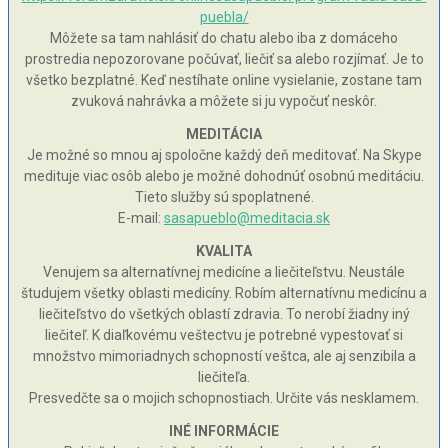
puebla/
Môžete sa tam nahlásiť do chatu alebo iba z domáceho
prostredia nepozorovane počúvať, liečiť sa alebo rozjímať. Je to
všetko bezplatné. Keď nestíhate online vysielanie, zostane tam
zvuková nahrávka a môžete si ju vypočuť neskôr.
MEDITÁCIA
Je možné so mnou aj spoločne každý deň meditovať. Na Skype
medituje viac osôb alebo je možné dohodnúť osobnú meditáciu.
Tieto služby sú spoplatnené.
E-mail:
sasapueblo@meditacia.sk
KVALITA
Venujem sa alternatívnej medicíne a liečiteľstvu. Neustále
študujem všetky oblasti medicíny. Robím alternatívnu medicínu a
liečiteľstvo do všetkých oblastí zdravia. To nerobí žiadny iný
liečiteľ. K diaľkovému veštectvu je potrebné vypestovať si
množstvo mimoriadnych schopností veštca, ale aj senzibila a
liečiteľa.
Presvedčte sa o mojich schopnostiach. Určite vás nesklamem.
INÉ INFORMÁCIE