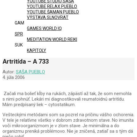
YOUTUBE ŠTÚDIO SAŠA
YOUTUBE RELAX PUEBLO
YOUTUBE ŠAMAN PUEBLO
VÝSTAVA SLNOVRAT
GAM
GAMES WORLD IQ
SPR
MEDITATION WORLD REIKI
SUK
KAPITOLY
Artritída – A 733
Autor:
SAŠA PUEBLO
4. júla 2006
Začali ma bolieť kĺby na rukách, zápästí až tak, že som nemohla
s nimi pohnúť. Lekári mi diagnostikovali reumatoidnú artritídu.
Mám predpísaný liek – cytostatikum.
Vešteckými metódami som sa pozrel na príčinu vášho ochorenia.
V tele je relatívne všetko v dobrom zdravotnom stave. No imunita
voči mikroorganizmom je v zlom stave. Je minimálna a do
organizmu preniká problémovo. Nie je zničená, zatiaľ sa s tým dá
niečo robiť.