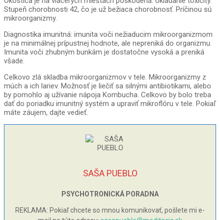
Okostica je na viacerých miestach poškodená. Ukladanie toxicity.
Stupeň chorobnosti 42, čo je už bežiaca chorobnosť. Príčinou sú
mikroorganizmy.
Diagnostika imunitná: imunita voči nežiaducim mikroorganizmom
je na minimálnej prípustnej hodnote, ale nepreniká do organizmu.
Imunita voči zhubným bunkám je dostatočne vysoká a preniká
všade.
Celkovo zlá skladba mikroorganizmov v tele. Mikroorganizmy z
múch a ich lariev. Možnosť je liečiť sa silnými antibiotikami, alebo
by pomohlo aj užívanie nápoja Kombucha. Celkovo by bolo treba
dať do poriadku imunitný systém a upraviť mikroflóru v tele. Pokiaľ
máte záujem, dajte vedieť.
SAŠA PUEBLO
PSYCHOTRONICKÁ PORADNA
REKLAMA: Pokiaľ chcete so mnou komunikovať, pošlete mi e-