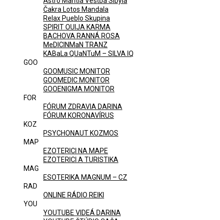
Astro Mantia Veštba Sibyla
Čakra Lotos Mandala
Relax Pueblo Skupina
SPIRIT OUIJA KARMA
BACHOVA RANNÁ ROSA
MeDICINMaN TRANZ
KABaLa QUaNTuM – SILVA IQ
GOO
GOOMUSIC MONITOR
GOOMEDIC MONITOR
GOOENIGMA MONITOR
FOR
FÓRUM ZDRAVIA DARINA
FÓRUM KORONAVÍRUS
KOZ
PSYCHONAUT KOZMOS
MAP
EZOTERICI NA MAPE
EZOTERICI A TURISTIKA
MAG
ESOTERIKA MAGNUM – CZ
RAD
ONLINE RÁDIO REIKI
YOU
YOUTUBE VIDEÁ DARINA