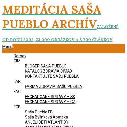
Skip
MEDITÁCIA SAŠA
to
content
PUEBLO ARCHÍV
ZALOŽENÉ
OD ROKU 2002, 23 000 OBRÁZKOV A 5 700 ČLÁNKOV
Primary
Menu
Navigation
Domov
Menu
CIM
BLOGER SAŠA PUEBLO
KATALÓG ZDRAVIA CIMAX
KONTAKTUJTE SAŠU PUEBLA
FAR
FARMA ZDRAVIA SAŠU PUEBLA
FAC
FACEARCANE SPRÁVY – SK
FACEARCANE SPRÁVY – CZ
FCB
Saša Pueblo FB
Saša Bylinková Apatéka
ANJELI DETI ATLANTIDY