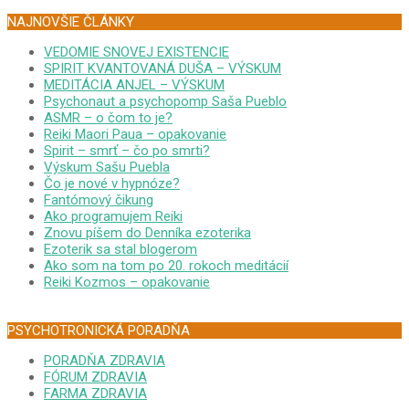
NAJNOVŠIE ČLÁNKY
VEDOMIE SNOVEJ EXISTENCIE
SPIRIT KVANTOVANÁ DUŠA – VÝSKUM
MEDITÁCIA ANJEL – VÝSKUM
Psychonaut a psychopomp Saša Pueblo
ASMR – o čom to je?
Reiki Maori Paua – opakovanie
Spirit – smrť – čo po smrti?
Výskum Sašu Puebla
Čo je nové v hypnóze?
Fantómový čikung
Ako programujem Reiki
Znovu píšem do Denníka ezoterika
Ezoterik sa stal blogerom
Ako som na tom po 20. rokoch meditácií
Reiki Kozmos – opakovanie
PSYCHOTRONICKÁ PORADŇA
PORADŇA ZDRAVIA
FÓRUM ZDRAVIA
FARMA ZDRAVIA