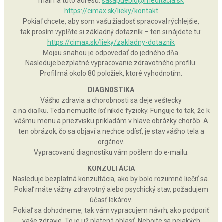
mail na túto adresu:
sasapueblo@meditacia.sk
https://cimax.sk/lieky/kontakt
Pokiaľ chcete, aby som vašu žiadosť spracoval rýchlejšie,
tak prosím vyplňte si základný dotazník – ten si nájdete tu:
https://cimax.sk/lieky/zakladny-dotaznik
Mojou snahou je odpovedať do jedného dňa.
Nasleduje bezplatné vypracovanie zdravotného profilu.
Profil má okolo 80 položiek, ktoré vyhodnotím.
DIAGNOSTIKA
Vášho zdravia a chorobnosti sa deje veštecky
a na diaľku. Teda nemusíte ísť nikde fyzicky. Funguje to tak, že k
vášmu menu a priezvisku prikladám v hlave obrázky chorôb. A
ten obrázok, čo sa objaví a nechce odísť, je stav vášho tela a
orgánov.
Vypracovanú diagnostiku vám pošlem do e-mailu.
KONZULTÁCIA
Nasleduje bezplatná konzultácia, ako by bolo rozumné liečiť sa.
Pokiaľ máte vážny zdravotný alebo psychický stav, požadujem
účasť lekárov.
Pokiaľ sa dohodneme, tak vám vypracujem návrh, ako podporiť
vaše zdravie. To je už platená oblasť. Nebojte sa nejakých