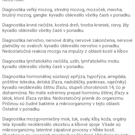
Diagnostika veľký mozog, stredný mozog, mozoček, miecha,
brušný mozog, ganglie: kyvadlo obkreslilo všetky časti v poriadku.
Diagnostika krvné riečište, kostná dreň, tvorba krviniek, cievy, žily:
kyvadlo obkreslilo všetky časti v poriadku.
Diagnostika nervstvo, nervové dráhy, nervové zakončenia, nervové
platničky vo svaloch: kyvadlo obkreslilo nervstvo v poriadku.
Nedostatočná reakcia mozgu na impulzy z oblasti kostí a kĺbov.
Diagnostika lymfatického riečišťa, uzlín, lymfatického moku:
kyvadlo obkreslilo všetky časti v poriadku.
Diagnostika hormonálnej sústavy( epifýza, hypofýza, amigdala,
prištítne telieska, detská žľaza, nadobličky, pankreas, vaječníky):
kyvadlo neobkreslilo štítnu žľazu, stupeň chorobnosti 14, čo je
disharmónia. No máte extrémny prepad hormónu štítnej žľazy a
látok, ktoré žľaza vyrába. Nedostatočný prienik do organizmu.
Príčinou sú čudné baktérie a mikroorganizmy v tejto oblasti.
Ostatné v poriadku.
Diagnostika mozgovomiešny mok, tuk, svaly, kĺby, koža, orgány
tela: kyvadlo neobkreslilo okosticu a kĺbové spoje. Všade sú
mikroorganizmy, latentné zápalové procesy v hĺbke kostí.