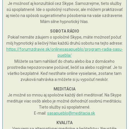
Je možnosť aj konzultácií cez Skype. Samozrejme, tieto služby
sú spoplatnené. Ide o spoločný rozhovor, ale môžem praktizovať
aj niečo na spôsob sugeratívneho pôsobenia na vaše ozdravenie.
Mám silne hypnotický hlas.
SOBOTA RÁDIO
Pokiaľ nemáte záujem o spoločné Skype, máte možnosť počuť
môj hypnotický a liečivý hlas každú druhú sobotu na tejto adrese:
https://forumzdravie.sk/onlinesasapueblo/program-radia-sasu-
puebla/
Môžete sa tam nahlásiť do chatu alebo iba z domáceho
prostredia nepozorovane počúvať, liečiť sa alebo rozjímať. Je to
všetko bezplatné. Keď nestíhate online vysielanie, zostane tam
zvuková nahrávka a môžete si ju vypočuť neskôr.
MEDITÁCIA
Je možné so mnou aj spoločne každý deň meditovať. Na Skype
medituje viac osôb alebo je možné dohodnúť osobnú meditáciu.
Tieto služby sú spoplatnené.
E-mail:
sasapueblo@meditacia.sk
KVALITA
Venujem sa alternatívnej medicíne a liečiteľstvu. Neustále