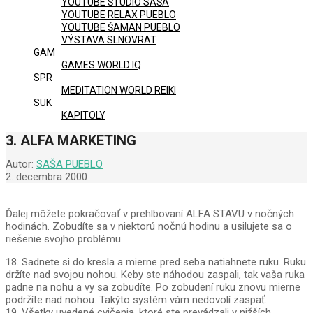
YOUTUBE ŠTÚDIO SAŠA
YOUTUBE RELAX PUEBLO
YOUTUBE ŠAMAN PUEBLO
VÝSTAVA SLNOVRAT
GAM
GAMES WORLD IQ
SPR
MEDITATION WORLD REIKI
SUK
KAPITOLY
3. ALFA MARKETING
Autor:
SAŠA PUEBLO
2. decembra 2000
Ďalej môžete pokračovať v prehlbovaní ALFA STAVU v nočných
hodinách. Zobudíte sa v niektorú nočnú hodinu a usilujete sa o
riešenie svojho problému.
18. Sadnete si do kresla a mierne pred seba natiahnete ruku. Ruku
držíte nad svojou nohou. Keby ste náhodou zaspali, tak vaša ruka
padne na nohu a vy sa zobudíte. Po zobudení ruku znovu mierne
podržíte nad nohou. Takýto systém vám nedovolí zaspať.
19. Všetky uvedené cvičenia, ktoré ste prevádzali v nižších