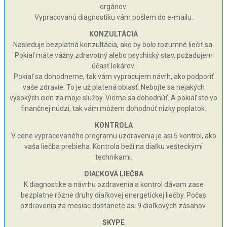
orgánov.
Vypracovanú diagnostiku vám pošlem do e-mailu.
KONZULTÁCIA
Nasleduje bezplatná konzultácia, ako by bolo rozumné liečiť sa.
Pokiaľ máte vážny zdravotný alebo psychický stav, požadujem
účasť lekárov.
Pokiaľ sa dohodneme, tak vám vypracujem návrh, ako podporiť
vaše zdravie. To je už platená oblasť. Nebojte sa nejakých
vysokých cien za moje služby. Vieme sa dohodnúť. A pokiaľ ste vo
finančnej núdzi, tak vám môžem dohodnúť nízky poplatok.
KONTROLA
V cene vypracovaného programu uzdravenia je asi 5 kontrol, ako
vaša liečba prebieha. Kontrola beží na diaľku vešteckými
technikami.
DIAĽKOVÁ LIEČBA
K diagnostike a návrhu ozdravenia a kontrol dávam zase
bezplatne rôzne druhy diaľkovej energetickej liečby. Počas
ozdravenia za mesiac dostanete asi 9 diaľkových zásahov.
SKYPE