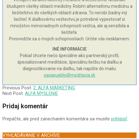
študujem všetky oblasti medicíny. Robím alternatívnu medicínu a
liečiteľstvo do všetkých oblastí zdravia. To nerobí žiadny iný
liečiteľ. K diaľkovému veštectvu je potrebné vypestovať si
množstvo mimoriadnych schopností veštca, ale aj senzibila a
liečiteľa.
Presvedčte sa o mojich schopnostiach. Určite vás nesklamem.
INÉ INFORMÁCIE
Pokiaľ chcete niečo špeciálne ako partnerský profil,
špecializované meditácie, špeciálnu liečbu na diaľku a
diagnostikovanie na diaľku, tak napíšte do mailu:
sasapueblo@meditacia.sk
2000-
Previous Post:
2. ALFA MARKETING
12-
Next Post:
ALFA MYSLENIE
02
Pridaj komentár
Prepáčte, ale pred zanechaním komentára sa musíte
prihlásiť
.
VYHĽADÁVANIE V ARCHÍVE