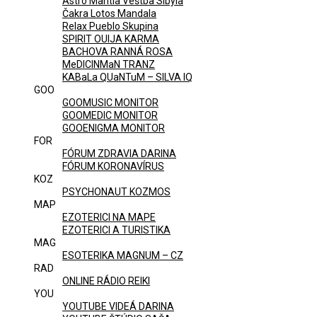
Astro Mantia Veštba Sibyla
Čakra Lotos Mandala
Relax Pueblo Skupina
SPIRIT OUIJA KARMA
BACHOVA RANNÁ ROSA
MeDICINMaN TRANZ
KABaLa QUaNTuM – SILVA IQ
GOO
GOOMUSIC MONITOR
GOOMEDIC MONITOR
GOOENIGMA MONITOR
FOR
FÓRUM ZDRAVIA DARINA
FÓRUM KORONAVÍRUS
KOZ
PSYCHONAUT KOZMOS
MAP
EZOTERICI NA MAPE
EZOTERICI A TURISTIKA
MAG
ESOTERIKA MAGNUM – CZ
RAD
ONLINE RÁDIO REIKI
YOU
YOUTUBE VIDEÁ DARINA