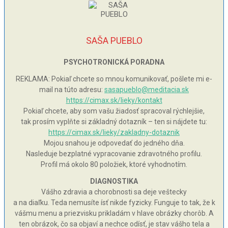
SAŠA PUEBLO
PSYCHOTRONICKÁ PORADNA
REKLAMA: Pokiaľ chcete so mnou komunikovať, pošlete mi e-
mail na túto adresu:
sasapueblo@meditacia.sk
https://cimax.sk/lieky/kontakt
Pokiaľ chcete, aby som vašu žiadosť spracoval rýchlejšie,
tak prosím vyplňte si základný dotazník – ten si nájdete tu:
https://cimax.sk/lieky/zakladny-dotaznik
Mojou snahou je odpovedať do jedného dňa.
Nasleduje bezplatné vypracovanie zdravotného profilu.
Profil má okolo 80 položiek, ktoré vyhodnotím.
DIAGNOSTIKA
Vášho zdravia a chorobnosti sa deje veštecky
a na diaľku. Teda nemusíte ísť nikde fyzicky. Funguje to tak, že k
vášmu menu a priezvisku prikladám v hlave obrázky chorôb. A
ten obrázok, čo sa objaví a nechce odísť, je stav vášho tela a