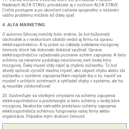
hladinách ALFA STAVU, prevádzate aj v nočnom ALFA STAVE.
Cvičte postupne a po ukončení cvičenia spojeného s riešením
vášho problému môžete ísť ďalej spať.
4. ALFA MARKETING
O autorovi Silvovej metódy bolo známe, že bol húževnatý
obchodník a v neskoršom období viedol aj firmu na opravu
elektrospotrebičov. A tu práve sú základy ovládania mozgovej
činnosti, ktoré tak dokonale dokázal využívať. Oprava
elektrospotrebičov vyžadovala poznanie schém zapojenia. A tieto
schémy sa náramne podobajú neurónovej sieti šedej kôry
mozgovej. Ďalej musel vždy nájsť aj chybnú súčiastku. To bol
skvelý spôsob vycvičiť vlastnú myseľ, ako objaviť chybu alebo zlú
súčiastku v systéme zapojenia.Nám nepôjde iba o to, naučiť sa
myslieť v určitých schémach a vyhľadať chyby v systéme, ale ho
aj neustále zdokonaľovať.
20. Sústreďujte sa všetkými zmyslami na schémy zapojenia
elektrospotrebičov a predstavujte si tieto schémy v šedej kôre
mozgovej. Neskoršie nahradíte predstavu schémy zapojenia
elektrospotrebiča schémou fungovania vašej firmy alebo
organizácie. Prípadne iným druhom činnosti.