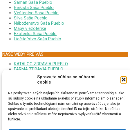
Šaman Saša Pueblo
Reikista Saša Pueblo
Veštectvo Saša Pueblo
Silva Saša Pueblo
Náboženstvo Saša Pueblo
Mapy v ezoterike
Ezoterika Saša Pueblo
Liečiteľstvo Saša Pueblo
NAŠE WEBY PRE VÁS
KATALOG ZDRAVIA PUEBLO
FARMA ZDRAVIA PUEBLO
FORUM EZOTERIKA DARINA
Spravujte súhlas so súbormi
MONITOR GOOPLEX SASA
cookie
FORUM ZDRAVIA DARINA
PSYCHONAUTIKA KRISTINA
Na poskytovanie tých najlepších skúseností používame technológie, ako
MEDITÁCIA SAŠA PUEBLO
sú súbory cookie na ukladanie a/alebo prístup k informáciám o zariadení.
EZOTERICI NA MAPE
Súhlas s týmito technológiami nám umožní spracovávať údaje, ako je
MEDITAČNÁ TURISTIKA
správanie pri prehliadaní alebo jedinečné ID na tejto stránke. Nesúhlas
ESOTERIKA MAGNUM CZ
alebo odvolanie súhlasu môže nepriaznivo ovplyvniť určité vlastnosti a
ONLINE RADIO REIKI
funkcie.
VYSTAVA SLNOVRAT
GAMES WORLD IQ