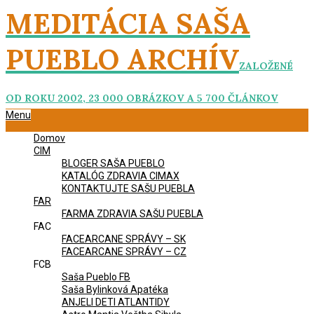
Skip
MEDITÁCIA SAŠA
to
content
PUEBLO ARCHÍV
ZALOŽENÉ
OD ROKU 2002, 23 000 OBRÁZKOV A 5 700 ČLÁNKOV
Primary
Menu
Navigation
Domov
Menu
CIM
BLOGER SAŠA PUEBLO
KATALÓG ZDRAVIA CIMAX
KONTAKTUJTE SAŠU PUEBLA
FAR
FARMA ZDRAVIA SAŠU PUEBLA
FAC
FACEARCANE SPRÁVY – SK
FACEARCANE SPRÁVY – CZ
FCB
Saša Pueblo FB
Saša Bylinková Apatéka
ANJELI DETI ATLANTIDY