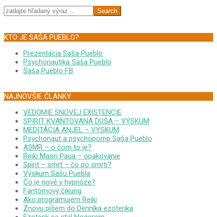
Search
KTO JE SAŠA PUEBLO?
Prezentácia Saša Pueblo
Psychonautika Saša Pueblo
Saša Pueblo FB
NAJNOVŠIE ČLÁNKY
VEDOMIE SNOVEJ EXISTENCIE
SPIRIT KVANTOVANÁ DUŠA – VÝSKUM
MEDITÁCIA ANJEL – VÝSKUM
Psychonaut a psychopomp Saša Pueblo
ASMR – o čom to je?
Reiki Maori Paua – opakovanie
Spirit – smrť – čo po smrti?
Výskum Sašu Puebla
Čo je nové v hypnóze?
Fantómový čikung
Ako programujem Reiki
Znovu píšem do Denníka ezoterika